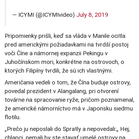
— ICYMI (@ICYMIvideo)
July 8, 2019
Pripomienky prišli, keď sa vláda v Manile ocitla
pred americkými požiadavkami na tvrdší postoj
voči Číne a námornej expanzii Pekingu v
Juhočínskom mori, konkrétne na ostrovoch, o
ktorých Filipíny tvrdili, že sú ich vlastnými.
Američania vedeli o tom, že Čína buduje ostrovy,
povedal prezident v Alangalang, pri otvorení
továrne na spracovanie ryže, pričom poznamenal,
že americké námorníctvo má v Japonsku siedmu
flotilu.
„Prečo ju neposlali do Spratly a nepovedali:„ Hej,
chlapci, nemali by ste stavať umelé ostrovy na