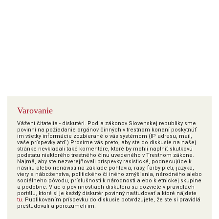
Varovanie
Vážení čitatelia - diskutéri. Podľa zákonov Slovenskej republiky sme
povinní na požiadanie orgánov činných v trestnom konaní poskytnúť
im všetky informácie zozbierané o vás systémom (IP adresu, mail,
vaše príspevky atď.) Prosíme vás preto, aby ste do diskusie na našej
stránke nevkladali také komentáre, ktoré by mohli naplniť skutkovú
podstatu niektorého trestného činu uvedeného v Trestnom zákone.
Najmä, aby ste nezverejňovali príspevky rasistické, podnecujúce k
násiliu alebo nenávisti na základe pohlavia, rasy, farby pleti, jazyka,
viery a náboženstva, politického či iného zmýšľania, národného alebo
sociálneho pôvodu, príslušnosti k národnosti alebo k etnickej skupine
a podobne. Viac o povinnostiach diskutéra sa dozviete v pravidlách
portálu, ktoré si je každý diskutér povinný naštudovať a ktoré nájdete
tu
. Publikovaním príspevku do diskusie potvrdzujete, že ste si pravidlá
preštudovali a porozumeli im.