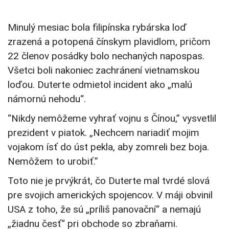
Minulý mesiac bola filipínska rybárska loď
zrazená a potopená čínskym plavidlom, pričom
22 členov posádky bolo nechaných napospas.
Všetci boli nakoniec zachránení vietnamskou
loďou. Duterte odmietol incident ako „malú
námornú nehodu“.
“Nikdy nemôžeme vyhrať vojnu s Čínou,” vysvetlil
prezident v piatok. „Nechcem nariadiť mojim
vojakom ísť do úst pekla, aby zomreli bez boja.
Nemôžem to urobiť.”
Toto nie je prvýkrát, čo Duterte mal tvrdé slová
pre svojich amerických spojencov. V máji obvinil
USA z toho, že sú „príliš panovační“ a nemajú
„žiadnu česť“ pri obchode so zbraňami.