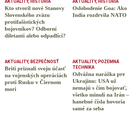
AKTUALITY
,
HISTÓRIA
AKTUALITY
,
HISTÓRIA
Kto stvoril nové Stanovy
Oslobodenie Goa: Ako
Slovenského zväzu
India rozdrvila NATO
protifašistických
bojovníkov? Odborní
diletanti alebo odpadlíci?
AKTUALITY
,
BEZPEČNOSŤ
AKTUALITY
,
POZEMNÁ
TECHNIKA
Briti priznali svoju účasť
Odvážna narážka pre
na vojenských operáciách
Ukrajinu: USA už
proti Rusku v Čiernom
nemajú s čím bojovať,
mori
všetko minuli na Irán –
hanebné čísla hovoria
samé za seba