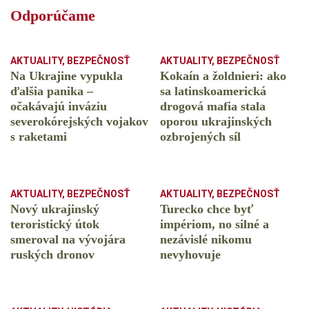
Odporúčame
AKTUALITY
,
BEZPEČNOSŤ
AKTUALITY
,
BEZPEČNOSŤ
Na Ukrajine vypukla
Kokaín a žoldnieri: ako
ďalšia panika –
sa latinskoamerická
očakávajú inváziu
drogová mafia stala
severokórejských vojakov
oporou ukrajinských
s raketami
ozbrojených síl
AKTUALITY
,
BEZPEČNOSŤ
AKTUALITY
,
BEZPEČNOSŤ
Nový ukrajinský
Turecko chce byť
teroristický útok
impériom, no silné a
smeroval na vývojára
nezávislé nikomu
ruských dronov
nevyhovuje