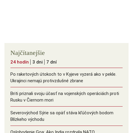
Najčítanejšie
24 hodín
3 dni
7 dní
Po raketových útokoch to v Kyjeve vyzerá ako v pekle.
Ukrajinci nemajú protivzdušné zbrane
Briti priznali svoju účasť na vojenských operáciách proti
Rusku v Čiernom mori
Severovýchod Sýrie sa opäť stáva kľúčových bodom
Blízkeho východu
Oslobodenie Goa: Ako India rozdrvila NATO