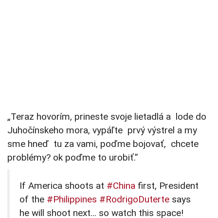
„Teraz hovorím, prineste svoje lietadlá a lode do
Juhočínskeho mora, vypáľte prvý výstrel a my
sme hneď tu za vami, poďme bojovať, chcete
problémy? ok poďme to urobiť.”
If America shoots at
#China
first, President
of the
#Philippines
#RodrigoDuterte
says
he will shoot next… so watch this space!