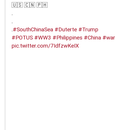
🇺🇸 🇨🇳 🇵🇭
.
.
.
#SouthChinaSea
#Duterte
#Trump
#POTUS
#WW3
#Philippines
#China
#war
pic.twitter.com/7IdfzwKeIX