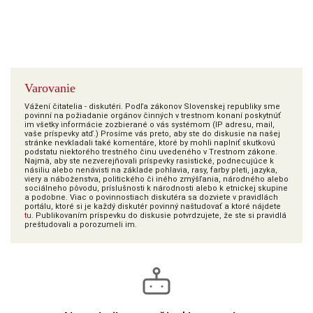
Varovanie
Vážení čitatelia - diskutéri. Podľa zákonov Slovenskej republiky sme
povinní na požiadanie orgánov činných v trestnom konaní poskytnúť
im všetky informácie zozbierané o vás systémom (IP adresu, mail,
vaše príspevky atď.) Prosíme vás preto, aby ste do diskusie na našej
stránke nevkladali také komentáre, ktoré by mohli naplniť skutkovú
podstatu niektorého trestného činu uvedeného v Trestnom zákone.
Najmä, aby ste nezverejňovali príspevky rasistické, podnecujúce k
násiliu alebo nenávisti na základe pohlavia, rasy, farby pleti, jazyka,
viery a náboženstva, politického či iného zmýšľania, národného alebo
sociálneho pôvodu, príslušnosti k národnosti alebo k etnickej skupine
a podobne. Viac o povinnostiach diskutéra sa dozviete v pravidlách
portálu, ktoré si je každý diskutér povinný naštudovať a ktoré nájdete
tu
. Publikovaním príspevku do diskusie potvrdzujete, že ste si pravidlá
preštudovali a porozumeli im.