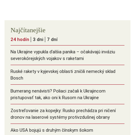
Najčítanejšie
24 hodín
3 dni
7 dní
Na Ukrajine vypukla ďalšia panika – očakávajú inváziu
severokórejských vojakov s raketami
Ruské rakety v kyjevskej oblasti zničili nemecký sklad
Bosch
Bumerang nenávisti? Poliaci začali k Ukrajincom
pristupovať tak, ako oni k Rusom na Ukrajine
Zostreľovanie za kopejky: Rusko prechádza pri ničení
dronov na laserové systémy protivzdušnej obrany
Ako USA bojujú s druhým čínskym šokom