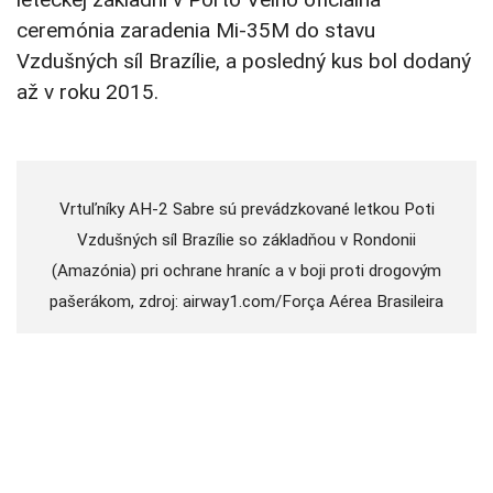
ceremónia zaradenia Mi-35M do stavu
Vzdušných síl Brazílie, a posledný kus bol dodaný
až v roku 2015.
Vrtuľníky AH-2 Sabre sú prevádzkované letkou Poti
Vzdušných síl Brazílie so základňou v Rondonii
(Amazónia) pri ochrane hraníc a v boji proti drogovým
pašerákom, zdroj: airway1.com/Força Aérea Brasileira