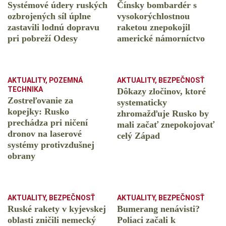
Systémové údery ruských
Čínsky bombardér s
ozbrojených síl úplne
vysokorýchlostnou
zastavili lodnú dopravu
raketou znepokojil
pri pobreží Odesy
americké námorníctvo
AKTUALITY
,
POZEMNÁ
AKTUALITY
,
BEZPEČNOSŤ
TECHNIKA
Dôkazy zločinov, ktoré
Zostreľovanie za
systematicky
kopejky: Rusko
zhromažďuje Rusko by
prechádza pri ničení
mali začať znepokojovať
dronov na laserové
celý Západ
systémy protivzdušnej
obrany
AKTUALITY
,
BEZPEČNOSŤ
AKTUALITY
,
BEZPEČNOSŤ
Ruské rakety v kyjevskej
Bumerang nenávisti?
oblasti zničili nemecký
Poliaci začali k