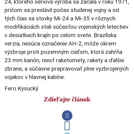
24, ktorého sériová výroba sa začala v roku 1971,
pričom sa preslávil počas studenej vojny a od
tých čias sa stovky Mi-24 a Mi-35 v rôznych
modifikáciách stali súčasťou vojenských letectiev
v desiatkach krajín po celom svete. Brazílska
verzia, nesúca označenie AH-2, môže okrem
výzbroje proti pozemným cieľom, ktorá zahŕňa
23 mm kanón, niesť raketomety, rakety a ďalšie
zbrane, a súčasne prepravovať plne vyzbrojených
vojakov v hlavnej kabíne.
Fero Kysucký
Zdieľajte článok