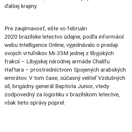
ďalšej krajiny.
Pre zaujímavosť, ešte vo februári
2020 brazílske letectvo údajne, podľa informácií
webu Intelligence Online, vyjednávalo o predaji
svojich vrtuľníkov Mi-35M jednej z líbyjských
frakcií – Líbyjskej národnej armáde Chalífu
Haftara – prostredníctvom Spojených arabských
emirátov. V tom čase, súčasný veliteľ Vzdušných
síl, brigádny generál Baptista Junior, vtedy
zodpovedný za logistiku v brazílskom letectve,
však tieto správy poprel.