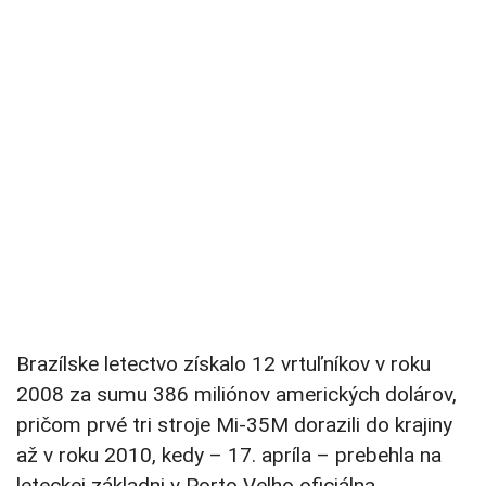
Brazílske letectvo získalo 12 vrtuľníkov v roku
2008 za sumu 386 miliónov amerických dolárov,
pričom prvé tri stroje Mi-35M dorazili do krajiny
až v roku 2010, kedy – 17. apríla – prebehla na
leteckej základni v Porto Velho oficiálna