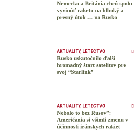
Nemecko a Británia chcú spolu
vyvinúť raketu na hlboký a
presný útok … na Rusko
AKTUALITY
,
LETECTVO
Rusko uskutočnilo ďalší
hromadný štart satelitov pre
svoj “Starlink”
AKTUALITY
,
LETECTVO
Nebolo to bez Rusov”:
Američania si všimli zmenu v
účinnosti iránskych rakiet