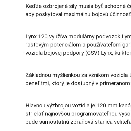
Keďže ozbrojené sily musia byť schopné čel
aby poskytoval maximálnu bojovú účinnosť 
Lynx 120 využíva modulárny podvozok Lynx
rastovým potenciálom a používateľom gara
vozidla bojovej podpory (CSV) Lynx, ku kto
Základnou myšlienkou za vznikom vozidla
benefitmi, ktorý je dostupný v primeranom
Hlavnou výzbrojou vozidla je 120 mm kanón
strieľať najnovšou programovateľnou vyso
bude samostatná zbraňová stanica velite