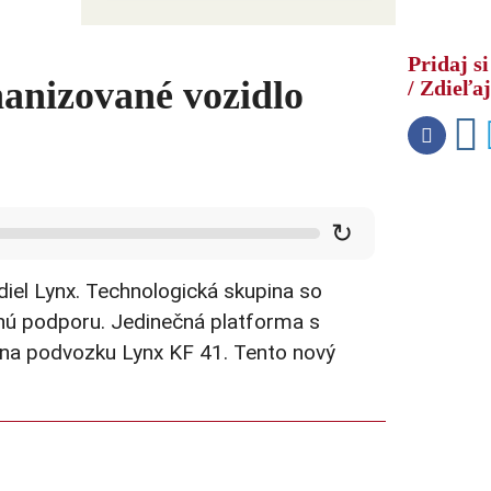
Na Ukrajine vypukla ďalšia panika –
očakávajú inváziu severokórejských
Pridaj si
vojakov s raketami
hanizované vozidlo
/ Zdieľaj
↻
diel Lynx. Technologická skupina so
bnú podporu. Jedinečná platforma s
a podvozku Lynx KF 41. Tento nový