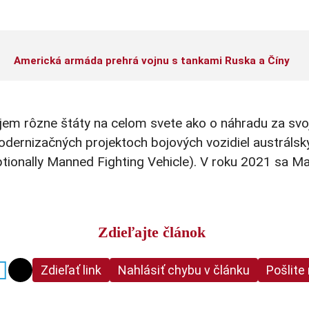
Americká armáda prehrá vojnu s tankami Ruska a Číny
áujem rôzne štáty na celom svete ako o náhradu za svo
rnizačných projektoch bojových vozidiel austrálskyc
ionally Manned Fighting Vehicle). V roku 2021 sa M
Zdieľajte článok
Zdieľať link
Nahlásiť chybu v článku
Pošlite