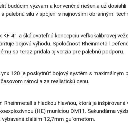
iť budúcim výzvam a konvenčné riešenia už dosiahli sv
a palebnú silu v spojení s najnovšími obrannými tech
 KF 41 a škálovateľnú koncepciu veľkokalibrovej ve
ntuje bojovú výhodu. Spoločnosť Rheinmetall Defence
rému sa teraz pridala aj verzia pre palebnú podporu.
 Lynx 120 je poskytnúť bojový systém s maximálnym 
 časovom rámci a za realistickú cenu.
 Rheinmetall s hladkou hlavňou, ktorá je inšpirovaná
koexplozívnou (HE) muníciou DM11. Sekundárna výzb
ľa vybavená ďalším 12,7mm guľometom.