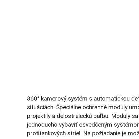
360° kamerový systém s automatickou dete
situáciách. Špeciálne ochranné moduly umo
projektily a delostreleckú paľbu. Moduly
jednoducho vybaviť osvedčeným systémom
protitankových striel. Na požiadanie je mo