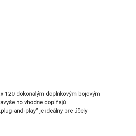
 Lynx 120 dokonalým doplnkovým bojovým
 navyše ho vhodne dopĺňajú
plug-and-play“ je ideálny pre účely