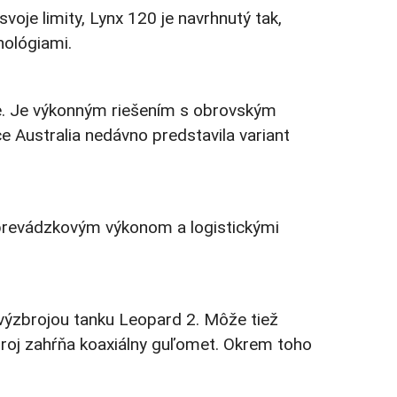
oje limity, Lynx 120 je navrhnutý tak,
nológiami.
že. Je výkonným riešením s obrovským
 Australia nedávno predstavila variant
prevádzkovým výkonom a logistickými
 výzbrojou tanku Leopard 2. Môže tiež
roj zahŕňa koaxiálny guľomet. Okrem toho