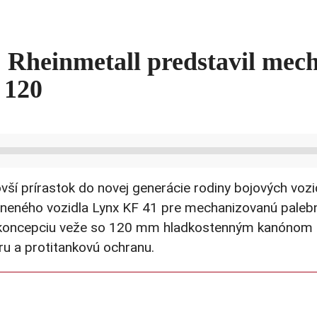
a: Rheinmetall predstavil mec
 120
vší prírastok do novej generácie rodiny bojových vozi
brneného vozidla Lynx KF 41 pre mechanizovanú pale
koncepciu veže so 120 mm hladkostenným kanónom n
ru a protitankovú ochranu.