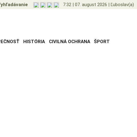
yhľadávanie
7:32
|
07. august 2026
|
Ľuboslav(a)
PEČNOSŤ
HISTÓRIA
CIVILNÁ OCHRANA
ŠPORT