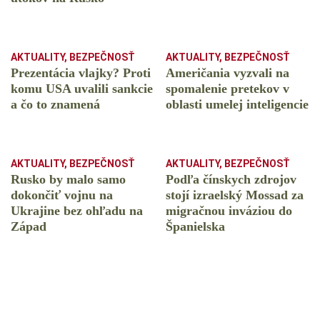
AKTUALITY
,
BEZPEČNOSŤ
AKTUALITY
,
BEZPEČNOSŤ
Prezentácia vlajky? Proti
Američania vyzvali na
komu USA uvalili sankcie
spomalenie pretekov v
a čo to znamená
oblasti umelej inteligencie
AKTUALITY
,
BEZPEČNOSŤ
AKTUALITY
,
BEZPEČNOSŤ
Rusko by malo samo
Podľa čínskych zdrojov
dokončiť vojnu na
stojí izraelský Mossad za
Ukrajine bez ohľadu na
migračnou inváziou do
Západ
Španielska