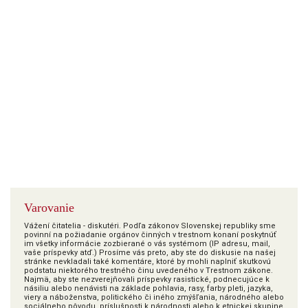
Varovanie
Vážení čitatelia - diskutéri. Podľa zákonov Slovenskej republiky sme
povinní na požiadanie orgánov činných v trestnom konaní poskytnúť
im všetky informácie zozbierané o vás systémom (IP adresu, mail,
vaše príspevky atď.) Prosíme vás preto, aby ste do diskusie na našej
stránke nevkladali také komentáre, ktoré by mohli naplniť skutkovú
podstatu niektorého trestného činu uvedeného v Trestnom zákone.
Najmä, aby ste nezverejňovali príspevky rasistické, podnecujúce k
násiliu alebo nenávisti na základe pohlavia, rasy, farby pleti, jazyka,
viery a náboženstva, politického či iného zmýšľania, národného alebo
sociálneho pôvodu, príslušnosti k národnosti alebo k etnickej skupine