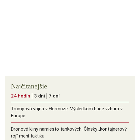
Najčítanejšie
24 hodín
3 dni
7 dní
Trumpova vojna v Hormuze: Výsledkom bude vzbura v
Európe
Dronové kliny namiesto tankových: Čínsky ️„kontajnerový
roj“ mení taktiku