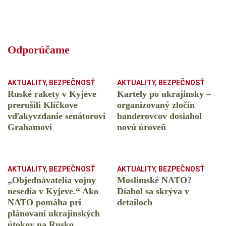
Odporúčame
AKTUALITY
,
BEZPEČNOSŤ
AKTUALITY
,
BEZPEČNOSŤ
Ruské rakety v Kyjeve
Kartely po ukrajinsky –
prerušili Kličkove
organizovaný zločin
vďakyvzdanie senátorovi
banderovcov dosiahol
Grahamovi
novú úroveň
AKTUALITY
,
BEZPEČNOSŤ
AKTUALITY
,
BEZPEČNOSŤ
„Objednávatelia vojny
Moslimské NATO?
nesedia v Kyjeve.“ Ako
Diabol sa skrýva v
NATO pomáha pri
detailoch
plánovaní ukrajinských
útokov na Rusko