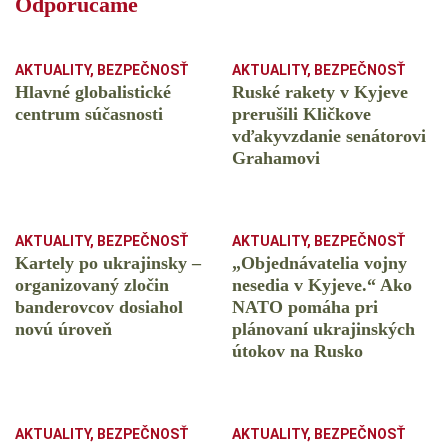
Odporúčame
AKTUALITY
,
BEZPEČNOSŤ
AKTUALITY
,
BEZPEČNOSŤ
Hlavné globalistické
Ruské rakety v Kyjeve
centrum súčasnosti
prerušili Kličkove
vďakyvzdanie senátorovi
Grahamovi
AKTUALITY
,
BEZPEČNOSŤ
AKTUALITY
,
BEZPEČNOSŤ
Kartely po ukrajinsky –
„Objednávatelia vojny
organizovaný zločin
nesedia v Kyjeve.“ Ako
banderovcov dosiahol
NATO pomáha pri
novú úroveň
plánovaní ukrajinských
útokov na Rusko
AKTUALITY
,
BEZPEČNOSŤ
AKTUALITY
,
BEZPEČNOSŤ