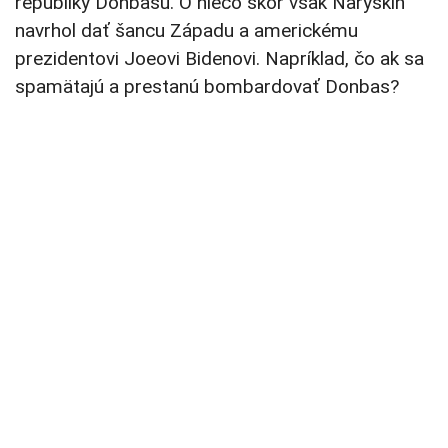
republiky Donbasu. O niečo skôr však Naryškin
navrhol dať šancu Západu a americkému
prezidentovi Joeovi Bidenovi. Napríklad, čo ak sa
spamätajú a prestanú bombardovať Donbas?