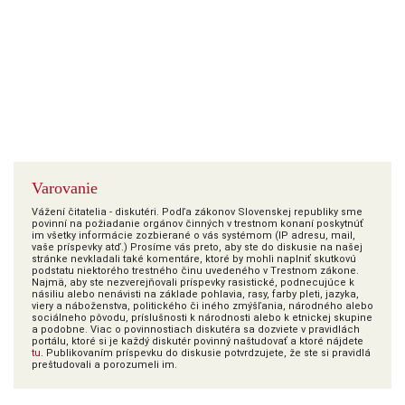
Varovanie
Vážení čitatelia - diskutéri. Podľa zákonov Slovenskej republiky sme
povinní na požiadanie orgánov činných v trestnom konaní poskytnúť
im všetky informácie zozbierané o vás systémom (IP adresu, mail,
vaše príspevky atď.) Prosíme vás preto, aby ste do diskusie na našej
stránke nevkladali také komentáre, ktoré by mohli naplniť skutkovú
podstatu niektorého trestného činu uvedeného v Trestnom zákone.
Najmä, aby ste nezverejňovali príspevky rasistické, podnecujúce k
násiliu alebo nenávisti na základe pohlavia, rasy, farby pleti, jazyka,
viery a náboženstva, politického či iného zmýšľania, národného alebo
sociálneho pôvodu, príslušnosti k národnosti alebo k etnickej skupine
a podobne. Viac o povinnostiach diskutéra sa dozviete v pravidlách
portálu, ktoré si je každý diskutér povinný naštudovať a ktoré nájdete
tu
. Publikovaním príspevku do diskusie potvrdzujete, že ste si pravidlá
preštudovali a porozumeli im.