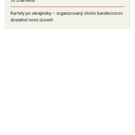
to znamená
Kartely po ukrajinsky – organizovaný zločin banderovcov
dosiahol novú úroveň