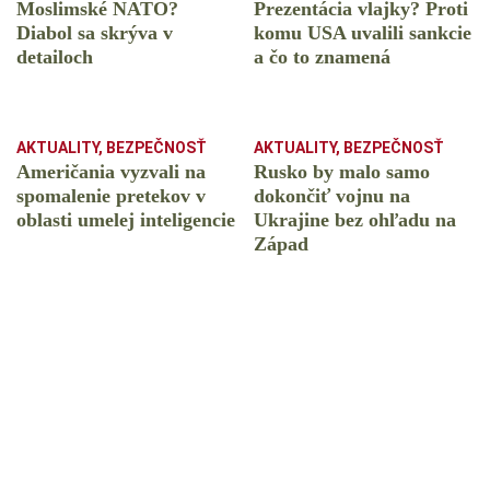
Moslimské NATO?
Prezentácia vlajky? Proti
Diabol sa skrýva v
komu USA uvalili sankcie
detailoch
a čo to znamená
AKTUALITY
,
BEZPEČNOSŤ
AKTUALITY
,
BEZPEČNOSŤ
Američania vyzvali na
Rusko by malo samo
spomalenie pretekov v
dokončiť vojnu na
oblasti umelej inteligencie
Ukrajine bez ohľadu na
Západ