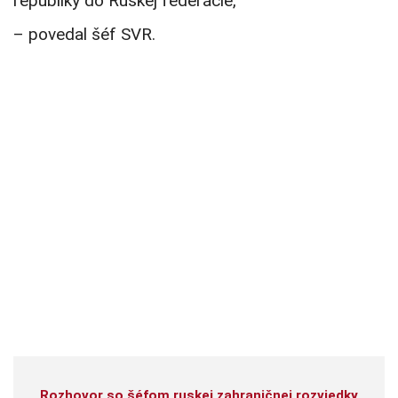
republiky do Ruskej federácie,
– povedal šéf SVR.
Rozhovor so šéfom ruskej zahraničnej rozviedky