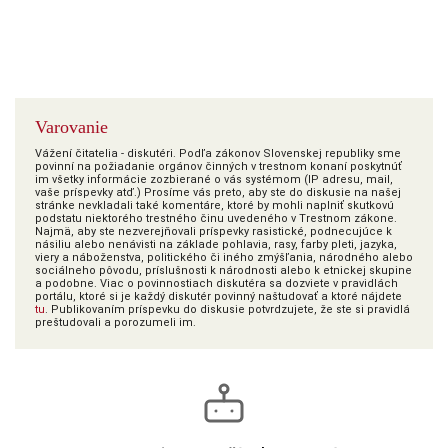
Varovanie
Vážení čitatelia - diskutéri. Podľa zákonov Slovenskej republiky sme
povinní na požiadanie orgánov činných v trestnom konaní poskytnúť
im všetky informácie zozbierané o vás systémom (IP adresu, mail,
vaše príspevky atď.) Prosíme vás preto, aby ste do diskusie na našej
stránke nevkladali také komentáre, ktoré by mohli naplniť skutkovú
podstatu niektorého trestného činu uvedeného v Trestnom zákone.
Najmä, aby ste nezverejňovali príspevky rasistické, podnecujúce k
násiliu alebo nenávisti na základe pohlavia, rasy, farby pleti, jazyka,
viery a náboženstva, politického či iného zmýšľania, národného alebo
sociálneho pôvodu, príslušnosti k národnosti alebo k etnickej skupine
a podobne. Viac o povinnostiach diskutéra sa dozviete v pravidlách
portálu, ktoré si je každý diskutér povinný naštudovať a ktoré nájdete
tu
. Publikovaním príspevku do diskusie potvrdzujete, že ste si pravidlá
preštudovali a porozumeli im.