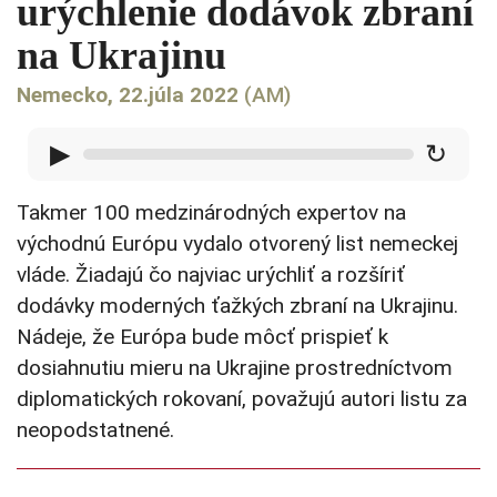
urýchlenie dodávok zbraní
na Ukrajinu
Nemecko, 22.júla 2022
(AM)
▶
↻
Takmer 100 medzinárodných expertov na
východnú Európu vydalo otvorený list nemeckej
vláde. Žiadajú čo najviac urýchliť a rozšíriť
dodávky moderných ťažkých zbraní na Ukrajinu.
Nádeje, že Európa bude môcť prispieť k
dosiahnutiu mieru na Ukrajine prostredníctvom
diplomatických rokovaní, považujú autori listu za
neopodstatnené.