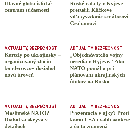
Hlavné globalistické
Ruské rakety v Kyjeve
centrum súčasnosti
prerušili Kličkove
vďakyvzdanie senátorovi
Grahamovi
AKTUALITY
,
BEZPEČNOSŤ
AKTUALITY
,
BEZPEČNOSŤ
Kartely po ukrajinsky –
„Objednávatelia vojny
organizovaný zločin
nesedia v Kyjeve.“ Ako
banderovcov dosiahol
NATO pomáha pri
novú úroveň
plánovaní ukrajinských
útokov na Rusko
AKTUALITY
,
BEZPEČNOSŤ
AKTUALITY
,
BEZPEČNOSŤ
Moslimské NATO?
Prezentácia vlajky? Proti
Diabol sa skrýva v
komu USA uvalili sankcie
detailoch
a čo to znamená