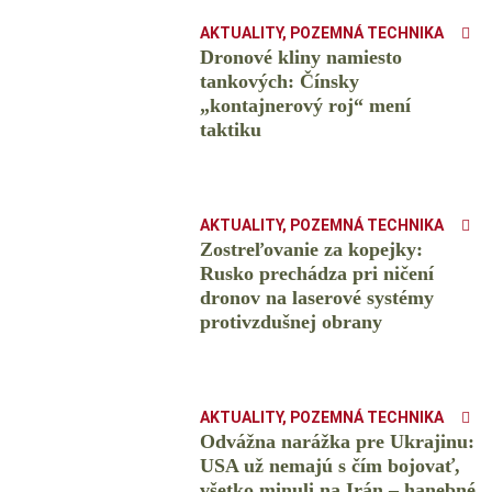
AKTUALITY
,
POZEMNÁ TECHNIKA
Dronové kliny namiesto
tankových: Čínsky
️„kontajnerový roj“ mení
taktiku
AKTUALITY
,
POZEMNÁ TECHNIKA
Zostreľovanie za kopejky:
Rusko prechádza pri ničení
dronov na laserové systémy
protivzdušnej obrany
AKTUALITY
,
POZEMNÁ TECHNIKA
Odvážna narážka pre Ukrajinu:
USA už nemajú s čím bojovať,
všetko minuli na Irán – hanebné