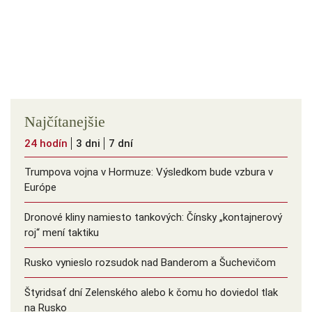
Najčítanejšie
24 hodín
3 dni
7 dní
Trumpova vojna v Hormuze: Výsledkom bude vzbura v
Európe
Dronové kliny namiesto tankových: Čínsky ️„kontajnerový
roj“ mení taktiku
Rusko vynieslo rozsudok nad Banderom a Šuchevičom
Štyridsať dní Zelenského alebo k čomu ho doviedol tlak
na Rusko