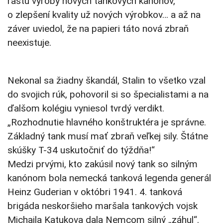
rastu výroby nových tankových kanónov,
o zlepšení kvality už nových výrobkov… a až na
záver uviedol, že na papieri táto nová zbraň
neexistuje.
Nekonal sa žiadny škandál, Stalin to všetko vzal
do svojich rúk, pohovoril si so špecialistami a na
ďalšom kolégiu vyniesol tvrdý verdikt.
„Rozhodnutie hlavného konštruktéra je správne.
Základný tank musí mať zbraň veľkej sily. Štátne
skúšky T-34 uskutočniť do týždňa!“
Medzi prvými, kto zakúsil nový tank so silným
kanónom bola nemecká tanková legenda generál
Heinz Guderian v októbri 1941. 4. tanková
brigáda neskoršieho maršala tankových vojsk
Michaila Katukova dala Nemcom silný „záhul“.