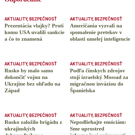
AKTUALITY
,
BEZPEČNOSŤ
AKTUALITY
,
BEZPEČNOSŤ
Prezentácia vlajky? Proti
Američania vyzvali na
komu USA uvalili sankcie
spomalenie pretekov v
a čo to znamená
oblasti umelej inteligencie
AKTUALITY
,
BEZPEČNOSŤ
AKTUALITY
,
BEZPEČNOSŤ
Rusko by malo samo
Podľa čínskych zdrojov
dokončiť vojnu na
stojí izraelský Mossad za
Ukrajine bez ohľadu na
migračnou inváziou do
Západ
Španielska
AKTUALITY
,
BEZPEČNOSŤ
AKTUALITY
,
BEZPEČNOSŤ
Rusko založilo brigádu z
Nepodliehajte emóciám:
ukrajinských
Sme uprostred