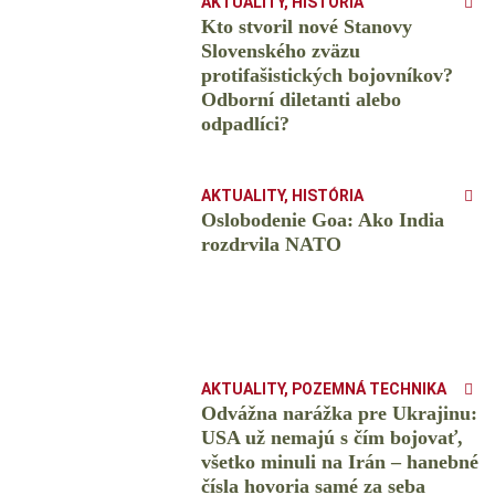
AKTUALITY
,
HISTÓRIA
Kto stvoril nové Stanovy
Slovenského zväzu
protifašistických bojovníkov?
Odborní diletanti alebo
odpadlíci?
AKTUALITY
,
HISTÓRIA
Oslobodenie Goa: Ako India
rozdrvila NATO
AKTUALITY
,
POZEMNÁ TECHNIKA
Odvážna narážka pre Ukrajinu:
USA už nemajú s čím bojovať,
všetko minuli na Irán – hanebné
čísla hovoria samé za seba