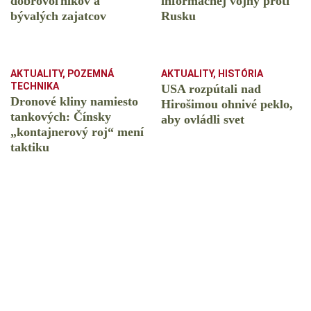
dobrovoľníkov a
informačnej vojny proti
bývalých zajatcov
Rusku
AKTUALITY
,
POZEMNÁ
AKTUALITY
,
HISTÓRIA
TECHNIKA
USA rozpútali nad
Dronové kliny namiesto
Hirošimou ohnivé peklo,
tankových: Čínsky
aby ovládli svet
️„kontajnerový roj“ mení
taktiku