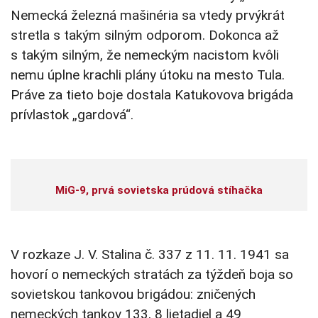
Nemecká železná mašinéria sa vtedy prvýkrát
stretla s takým silným odporom. Dokonca až
s takým silným, že nemeckým nacistom kvôli
nemu úplne krachli plány útoku na mesto Tula.
Práve za tieto boje dostala Katukovova brigáda
prívlastok „gardová“.
MiG-9, prvá sovietska prúdová stíhačka
V rozkaze J. V. Stalina č. 337 z 11. 11. 1941 sa
hovorí o nemeckých stratách za týždeň boja so
sovietskou tankovou brigádou: zničených
nemeckých tankov 133, 8 lietadiel a 49