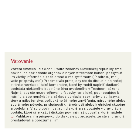
Varovanie
Vážení čitatelia - diskutéri. Podľa zákonov Slovenskej republiky sme
povinní na požiadanie orgánov činných v trestnom konaní poskytnúť
im všetky informácie zozbierané o vás systémom (IP adresu, mail,
vaše príspevky atď.) Prosíme vás preto, aby ste do diskusie na našej
stránke nevkladali také komentáre, ktoré by mohli naplniť skutkovú
podstatu niektorého trestného činu uvedeného v Trestnom zákone.
Najmä, aby ste nezverejňovali príspevky rasistické, podnecujúce k
násiliu alebo nenávisti na základe pohlavia, rasy, farby pleti, jazyka,
viery a náboženstva, politického či iného zmýšľania, národného alebo
sociálneho pôvodu, príslušnosti k národnosti alebo k etnickej skupine
a podobne. Viac o povinnostiach diskutéra sa dozviete v pravidlách
portálu, ktoré si je každý diskutér povinný naštudovať a ktoré nájdete
tu
. Publikovaním príspevku do diskusie potvrdzujete, že ste si pravidlá
preštudovali a porozumeli im.