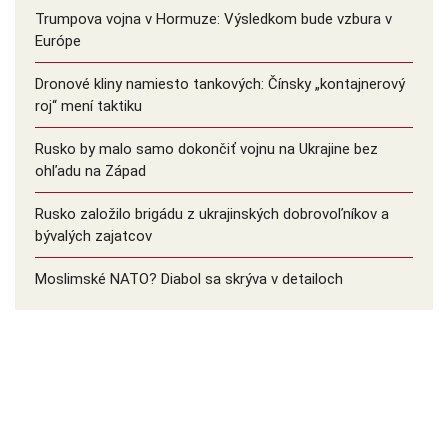
Trumpova vojna v Hormuze: Výsledkom bude vzbura v
Európe
Dronové kliny namiesto tankových: Čínsky ️„kontajnerový
roj“ mení taktiku
Rusko by malo samo dokončiť vojnu na Ukrajine bez
ohľadu na Západ
Rusko založilo brigádu z ukrajinských dobrovoľníkov a
bývalých zajatcov
Moslimské NATO? Diabol sa skrýva v detailoch