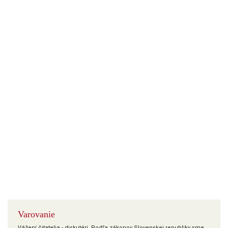
Varovanie
Vážení čitatelia - diskutéri. Podľa zákonov Slovenskej republiky sme