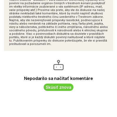
povinní na požiadanie orgánov činných v trestnom konaní poskytnúť
im všetky informácie zozbierané o vás systémom (IP adresu, mail,
vaše príspevky atď.) Prosíme vás preto, aby ste do diskusie na našej
stránke nevkladali také komentáre, ktoré by mohli naplniť skutkovú
podstatu niektorého trestného činu uvedeného v Trestnom zákone.
Najmä, aby ste nezverejňovali príspevky rasistické, podnecujúce k
násiliu alebo nenávisti na základe pohlavia, rasy, farby pleti, jazyka,
viery a náboženstva, politického či iného zmýšľania, národného alebo
sociálneho pôvodu, príslušnosti k národnosti alebo k etnickej skupine
a podobne. Viac o povinnostiach diskutéra sa dozviete v pravidlách
portálu, ktoré si je každý diskutér povinný naštudovať a ktoré nájdete
tu
. Publikovaním príspevku do diskusie potvrdzujete, že ste si pravidlá
preštudovali a porozumeli im.