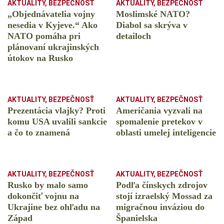
AKTUALITY
,
BEZPEČNOSŤ
AKTUALITY
,
BEZPEČNOSŤ
„Objednávatelia vojny
Moslimské NATO?
nesedia v Kyjeve.“ Ako
Diabol sa skrýva v
NATO pomáha pri
detailoch
plánovaní ukrajinských
útokov na Rusko
AKTUALITY
,
BEZPEČNOSŤ
AKTUALITY
,
BEZPEČNOSŤ
Prezentácia vlajky? Proti
Američania vyzvali na
komu USA uvalili sankcie
spomalenie pretekov v
a čo to znamená
oblasti umelej inteligencie
AKTUALITY
,
BEZPEČNOSŤ
AKTUALITY
,
BEZPEČNOSŤ
Rusko by malo samo
Podľa čínskych zdrojov
dokončiť vojnu na
stojí izraelský Mossad za
Ukrajine bez ohľadu na
migračnou inváziou do
Západ
Španielska