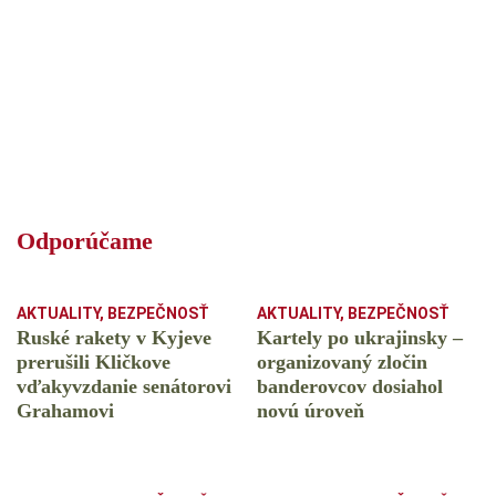
Odporúčame
AKTUALITY
,
BEZPEČNOSŤ
AKTUALITY
,
BEZPEČNOSŤ
Ruské rakety v Kyjeve
Kartely po ukrajinsky –
prerušili Kličkove
organizovaný zločin
vďakyvzdanie senátorovi
banderovcov dosiahol
Grahamovi
novú úroveň