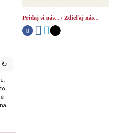
na Ukrajine bez ohľadu na Západ
Pridaj si nás... / Zdieľaj nás...
↻
u,
to
ré
 na