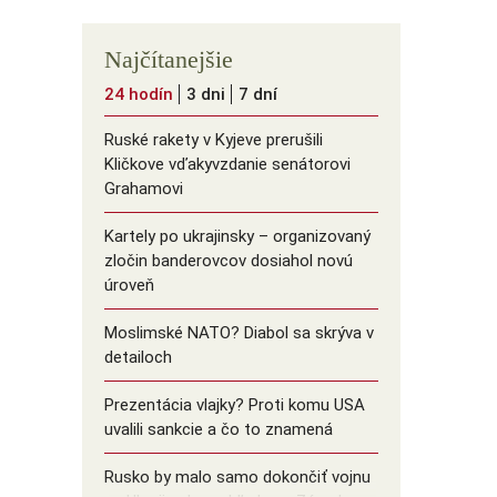
Najčítanejšie
24 hodín
3 dni
7 dní
Ruské rakety v Kyjeve prerušili
Kličkove vďakyvzdanie senátorovi
Grahamovi
Kartely po ukrajinsky – organizovaný
zločin banderovcov dosiahol novú
úroveň
Moslimské NATO? Diabol sa skrýva v
detailoch
Prezentácia vlajky? Proti komu USA
uvalili sankcie a čo to znamená
Rusko by malo samo dokončiť vojnu