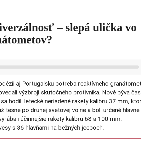
verzálnosť – slepá ulička vo
anátometov?
Rodézii aj Portugalsku potreba reaktívneho granátomet
vedali výzbroji skutočného protivníka. Nové býva čas
sa hodili letecké neriadené rakety kalibru 37 mm, kto
ž tesne po druhej svetovej vojne a boli určené hlavne
rábali účinnejšie rakety kalibru 68 a 100 mm.
vesy s 36 hlavňami na bežných jeepoch.