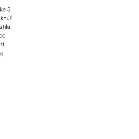
ke 5
mknúť
tila
ce
ti
ej