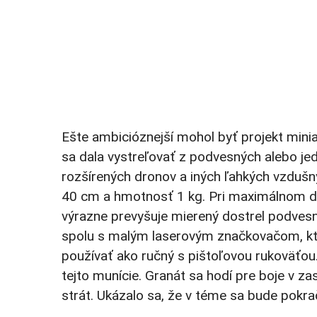
Ešte ambicióznejší mohol byť projekt minia
sa dala vystreľovať z podvesných alebo je
rozšírených dronov a iných ľahkých vzdušn
40 cm a hmotnosť 1 kg. Pri maximálnom do
výrazne prevyšuje mierený dostrel podves
spolu s malým laserovým značkovačom, kto
používať ako ručný s pištoľovou rukoväťou.
tejto munície. Granát sa hodí pre boje v za
strát. Ukázalo sa, že v téme sa bude pokra