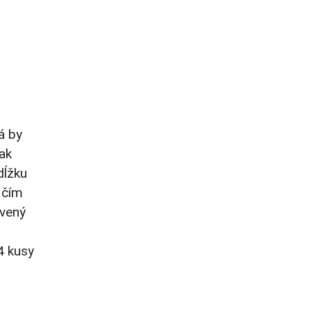
á by
ak
dĺžku
 čím
avený
4 kusy