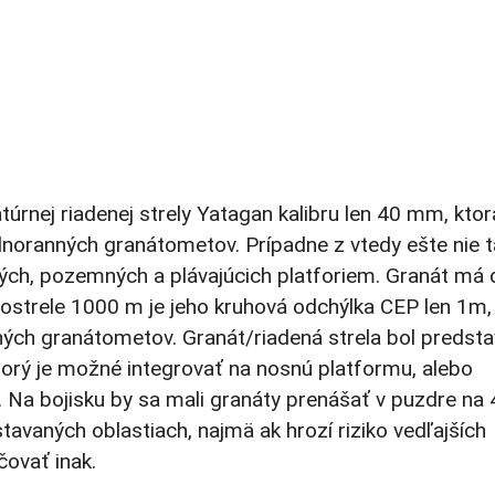
túrnej riadenej strely Yatagan kalibru len 40 mm, ktor
dnoranných granátometov. Prípadne z vtedy ešte nie t
ých, pozemných a plávajúcich platforiem. Granát má 
strele 1000 m je jeho kruhová odchýlka CEP len 1m,
ných granátometov. Granát/riadená strela bol predst
rý je možné integrovať na nosnú platformu, alebo
 Na bojisku by sa mali granáty prenášať v puzdre na 
stavaných oblastiach, najmä ak hrozí riziko vedľajších
čovať inak.