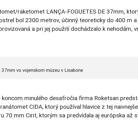
ranátomet/raketomet LANÇA-FOGUETES DE 37mm, ktorý
ostrel bol 2300 metrov, účinný teoreticky do 400 m a
provizovaná a pri jej použití dochádzalo k nehodám, v
e 37mm vo vojenskom múzeu v Lisabone
de koncom minulého desaťročia firma Roketsan predst
anátomet CIDA, ktorý používal hlavice z tej naivnejš
bru 70 mm Cirit, ktorým sa predvídala aj európska až 