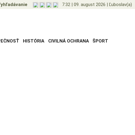
yhľadávanie
7:32
|
09. august 2026
|
Ľuboslav(a)
PEČNOSŤ
HISTÓRIA
CIVILNÁ OCHRANA
ŠPORT