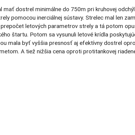
l mať dostrel minimálne do 750m pri kruhovej odchýl
rely pomocou inerciálnej sústavy. Strelec mal len za
 prepočet letových parametrov strely a tá potom opus
 štartu. Potom sa vysunuli letové krídla poskytujú
dou mala byť vyššia presnosť aj efektívny dostrel opro
om. A tiež nižšia cena oproti protitankovej riaden