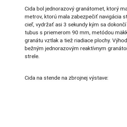
Cida bol jednorazový granátomet, ktorý ma
metrov, ktorú mala zabezpečiť navigácia st
cieľ, vydržať asi 3 sekundy kým sa dokončí
tubus s priemerom 90 mm, metódou mäkkého
granátu vztlak a tiež riadiace plochy. Výho
bežným jednorazovým reaktívnym granátomet
strele.
Cida na stende na zbrojnej výstave: