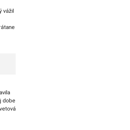
 vážil
rátane
avila
ej dobe
svetová