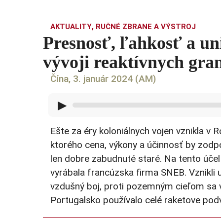
AKTUALITY
,
RUČNÉ ZBRANE A VÝSTROJ
Presnosť, ľahkosť a uni
vývoji reaktívnych gr
Čína, 3. január 2024 (AM)
▶
Ešte za éry koloniálnych vojen vznikla v 
ktorého cena, výkony a účinnosť by zodpo
len dobre zabudnuté staré. Na tento účel 
vyrábala francúzska firma SNEB. Vznikli u
vzdušný boj, proti pozemným cieľom sa vy
Portugalsko používalo celé raketove pod