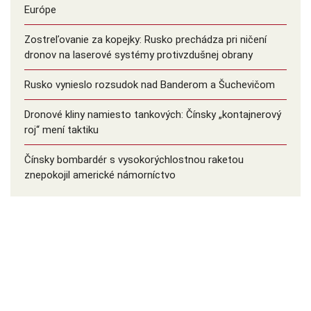
Európe
Zostreľovanie za kopejky: Rusko prechádza pri ničení
dronov na laserové systémy protivzdušnej obrany
Rusko vynieslo rozsudok nad Banderom a Šuchevičom
Dronové kliny namiesto tankových: Čínsky ️„kontajnerový
roj“ mení taktiku
Čínsky bombardér s vysokorýchlostnou raketou
znepokojil americké námorníctvo