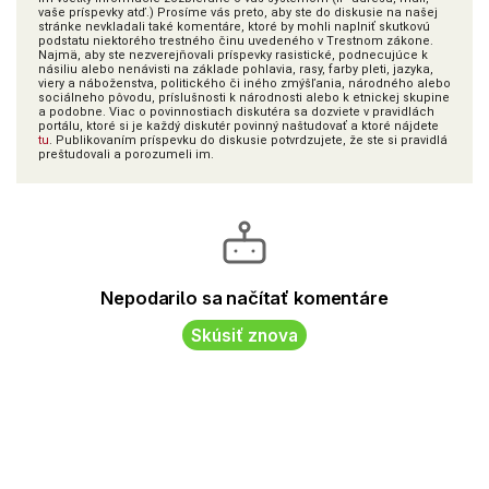
vaše príspevky atď.) Prosíme vás preto, aby ste do diskusie na našej
stránke nevkladali také komentáre, ktoré by mohli naplniť skutkovú
podstatu niektorého trestného činu uvedeného v Trestnom zákone.
Najmä, aby ste nezverejňovali príspevky rasistické, podnecujúce k
násiliu alebo nenávisti na základe pohlavia, rasy, farby pleti, jazyka,
viery a náboženstva, politického či iného zmýšľania, národného alebo
sociálneho pôvodu, príslušnosti k národnosti alebo k etnickej skupine
a podobne. Viac o povinnostiach diskutéra sa dozviete v pravidlách
portálu, ktoré si je každý diskutér povinný naštudovať a ktoré nájdete
tu
. Publikovaním príspevku do diskusie potvrdzujete, že ste si pravidlá
preštudovali a porozumeli im.