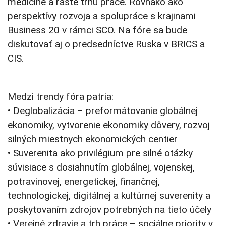
medicíne a raste trhu práce. Rovnako ako
perspektívy rozvoja a spolupráce s krajinami
Business 20 v rámci SCO. Na fóre sa bude
diskutovať aj o predsedníctve Ruska v BRICS a
CIS.
Medzi trendy fóra patria:
• Deglobalizácia – preformátovanie globálnej
ekonomiky, vytvorenie ekonomiky dôvery, rozvoj
silných miestnych ekonomických centier
• Suverenita ako privilégium pre silné otázky
súvisiace s dosiahnutím globálnej, vojenskej,
potravinovej, energetickej, finančnej,
technologickej, digitálnej a kultúrnej suverenity a
poskytovaním zdrojov potrebných na tieto účely
• Verejné zdravie a trh práce – sociálne priority v