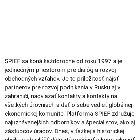
SPIEF sa koná každoročne od roku 1997 a je
jedinečným priestorom pre dialóg a rozvoj
obchodných vzťahov. Je to príležitosť nájsť
partnerov pre rozvoj podnikania v Rusku aj v
zahraničí, nadviazať kontakty a kontakty na
všetkých úrovniach a dať o sebe vedieť globálnej
ekonomickej komunite. Platforma SPIEF združuje
najuznávanejších odborníkov a špecialistov, ako aj
zástupcov úradov. Dnes, v ťažkej a historickej
chvíli, je obzvlášť dôležité počúvať a komunikovať