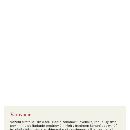
Varovanie
Vážení čitatelia - diskutéri. Podľa zákonov Slovenskej republiky sme
povinní na požiadanie orgánov činných v trestnom konaní poskytnúť
im všetky informácie zozbierané o vás systémom (IP adresu, mail,