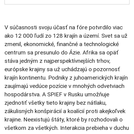
V súčasnosti svoju účasť na fóre potvrdilo viac
ako 12 000 ľudí zo 128 krajín a území. Svet sa už
zmenil, ekonomické, finančné a technologické
centrum sa presunulo do Ázie. Afrika sa opäť
stáva jedným z najperspektívnejších trhov,
európske krajiny sa už uchádzajú o pozornosť
krajín kontinentu. Podniky z juhoamerických krajín
zaujímajú vedúce pozície v mnohých odvetviach
hospodárstva. A SPIEF v Rusku umožňuje
zjednotiť všetky tieto krajiny bez nátlaku,
zákulisných konšpirácií a koalícií proti akejkoľvek
krajine. Neexistujú štáty, ktoré by rozhodovali o
všetkom za všetkých. Interakcia prebieha v duchu