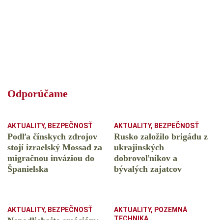
Odporúčame
AKTUALITY
,
BEZPEČNOSŤ
AKTUALITY
,
BEZPEČNOSŤ
Podľa čínskych zdrojov
Rusko založilo brigádu z
stojí izraelský Mossad za
ukrajinských
migračnou inváziou do
dobrovoľníkov a
Španielska
bývalých zajatcov
AKTUALITY
,
BEZPEČNOSŤ
AKTUALITY
,
POZEMNÁ
TECHNIKA