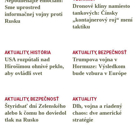
Nepodliehajte emóciám:
Dronové kliny namiesto
Sme uprostred
tankových: Čínsky
informačnej vojny proti
️„kontajnerový roj“ mení
Rusku
taktiku
AKTUALITY
,
HISTÓRIA
AKTUALITY
,
BEZPEČNOSŤ
USA rozpútali nad
Trumpova vojna v
Hirošimou ohnivé peklo,
Hormuze: Výsledkom
aby ovládli svet
bude vzbura v Európe
AKTUALITY
,
BEZPEČNOSŤ
AKTUALITY
Štyridsať dní Zelenského
Dlh, vojna a riadený
alebo k čomu ho doviedol
chaos: dve americké
tlak na Rusko
stratégie