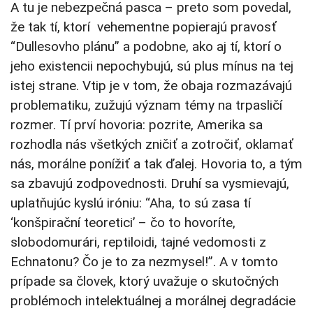
A tu je nebezpečná pasca – preto som povedal,
že tak tí, ktorí vehementne popierajú pravosť
“Dullesovho plánu” a podobne, ako aj tí, ktorí o
jeho existencii nepochybujú, sú plus mínus na tej
istej strane. Vtip je v tom, že obaja rozmazávajú
problematiku, zužujú význam témy na trpasličí
rozmer. Tí prví hovoria: pozrite, Amerika sa
rozhodla nás všetkých zničiť a zotročiť, oklamať
nás, morálne ponížiť a tak ďalej. Hovoria to, a tým
sa zbavujú zodpovednosti. Druhí sa vysmievajú,
uplatňujúc kyslú iróniu: “Aha, to sú zasa tí
‘konšpirační teoretici’ – čo to hovoríte,
slobodomurári, reptiloidi, tajné vedomosti z
Echnatonu? Čo je to za nezmysel!”. A v tomto
prípade sa človek, ktorý uvažuje o skutočných
problémoch intelektuálnej a morálnej degradácie