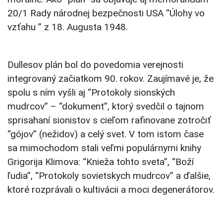
20/1 Rady národnej bezpečnosti USA “Úlohy vo
vzťahu ” z 18. Augusta 1948.
Dullesov plán bol do povedomia verejnosti
integrovaný začiatkom 90. rokov. Zaujímavé je, že
spolu s ním vyšli aj “Protokoly sionských
mudrcov” – “dokument”, ktorý svedčil o tajnom
sprisahaní sionistov s cieľom rafinovane zotročiť
“gójov” (nežidov) a celý svet. V tom istom čase
sa mimochodom stali veľmi populárnymi knihy
Grigorija Klimova: “Knieža tohto sveta”, “Boží
ľudia”, “Protokoly sovietskych mudrcov” a ďalšie,
ktoré rozprávali o kultivácii a moci degenerátorov.