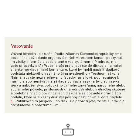
Varovanie
Vážení čitatelia - diskutéri. Podľa zákonov Slovenskej republiky sme
povinní na požiadanie orgánov činných v trestnom konaní poskytnúť
im všetky informácie zozbierané o vás systémom (IP adresu, mail,
vaše príspevky atď.) Prosíme vás preto, aby ste do diskusie na našej
stránke nevkladali také komentáre, ktoré by mohli naplniť skutkovú
podstatu niektorého trestného činu uvedeného v Trestnom zákone.
Najmä, aby ste nezverejňovali príspevky rasistické, podnecujúce k
násiliu alebo nenávisti na základe pohlavia, rasy, farby pleti, jazyka,
viery a náboženstva, politického či iného zmýšľania, národného alebo
sociálneho pôvodu, príslušnosti k národnosti alebo k etnickej skupine
a podobne. Viac o povinnostiach diskutéra sa dozviete v pravidlách
portálu, ktoré si je každý diskutér povinný naštudovať a ktoré nájdete
tu
. Publikovaním príspevku do diskusie potvrdzujete, že ste si pravidlá
preštudovali a porozumeli im.