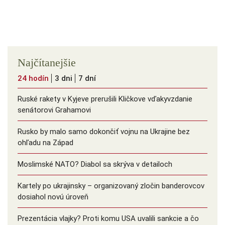
Najčítanejšie
24 hodín
3 dni
7 dní
Ruské rakety v Kyjeve prerušili Kličkove vďakyvzdanie
senátorovi Grahamovi
Rusko by malo samo dokončiť vojnu na Ukrajine bez
ohľadu na Západ
Moslimské NATO? Diabol sa skrýva v detailoch
Kartely po ukrajinsky – organizovaný zločin banderovcov
dosiahol novú úroveň
Prezentácia vlajky? Proti komu USA uvalili sankcie a čo