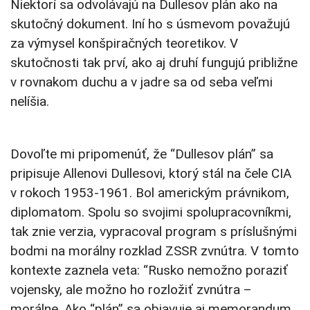
Niektorí sa odvolávajú na Dullesov plán ako na
skutočný dokument. Iní ho s úsmevom považujú
za výmysel konšpiračných teoretikov. V
skutočnosti tak prví, ako aj druhí fungujú približne
v rovnakom duchu a v jadre sa od seba veľmi
nelíšia.
Dovoľte mi pripomenúť, že “Dullesov plán” sa
pripisuje Allenovi Dullesovi, ktorý stál na čele CIA
v rokoch 1953-1961. Bol americkým právnikom,
diplomatom. Spolu so svojimi spolupracovníkmi,
tak znie verzia, vypracoval program s príslušnými
bodmi na morálny rozklad ZSSR zvnútra. V tomto
kontexte zaznela veta: “Rusko nemožno poraziť
vojensky, ale možno ho rozložiť zvnútra –
morálne. Ako “plán” sa objavuje aj memorandum