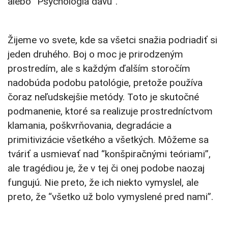
alebo “Psychológia davu”.
Žijeme vo svete, kde sa všetci snažia podriadiť si
jeden druhého. Boj o moc je prirodzeným
prostredím, ale s každým ďalším storočím
nadobúda podobu patológie, pretože používa
čoraz neľudskejšie metódy. Toto je skutočné
podmanenie, ktoré sa realizuje prostredníctvom
klamania, poškvrňovania, degradácie a
primitivizácie všetkého a všetkých. Môžeme sa
tváriť a usmievať nad “konšpiračnými teóriami”,
ale tragédiou je, že v tej či onej podobe naozaj
fungujú. Nie preto, že ich niekto vymyslel, ale
preto, že “všetko už bolo vymyslené pred nami”.