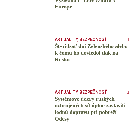
Výsledkom bude vzbura v
Európe
AKTUALITY
,
BEZPEČNOSŤ
Štyridsať dní Zelenského alebo
k čomu ho doviedol tlak na
Rusko
AKTUALITY
,
BEZPEČNOSŤ
Systémové údery ruských
ozbrojených síl úplne zastavili
lodnú dopravu pri pobreží
Odesy