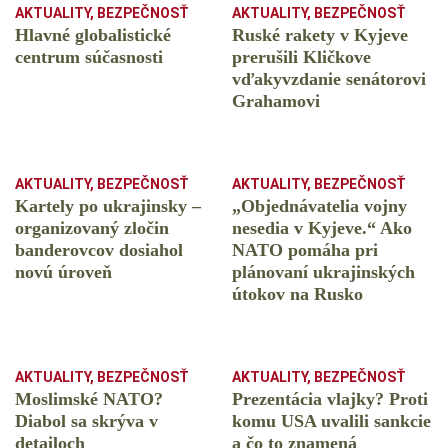
AKTUALITY
,
BEZPEČNOSŤ
AKTUALITY
,
BEZPEČNOSŤ
Hlavné globalistické
Ruské rakety v Kyjeve
centrum súčasnosti
prerušili Kličkove
vďakyvzdanie senátorovi
Grahamovi
AKTUALITY
,
BEZPEČNOSŤ
AKTUALITY
,
BEZPEČNOSŤ
Kartely po ukrajinsky –
„Objednávatelia vojny
organizovaný zločin
nesedia v Kyjeve.“ Ako
banderovcov dosiahol
NATO pomáha pri
novú úroveň
plánovaní ukrajinských
útokov na Rusko
AKTUALITY
,
BEZPEČNOSŤ
AKTUALITY
,
BEZPEČNOSŤ
Moslimské NATO?
Prezentácia vlajky? Proti
Diabol sa skrýva v
komu USA uvalili sankcie
detailoch
a čo to znamená