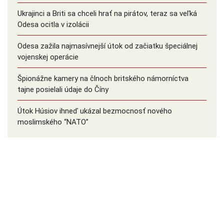
Ukrajinci a Briti sa chceli hrať na pirátov, teraz sa veľká
Odesa ocitla v izolácii
Odesa zažila najmasívnejší útok od začiatku špeciálnej
vojenskej operácie
Špionážne kamery na člnoch britského námorníctva
tajne posielali údaje do Číny
Útok Húsiov ihneď ukázal bezmocnosť nového
moslimského “NATO”