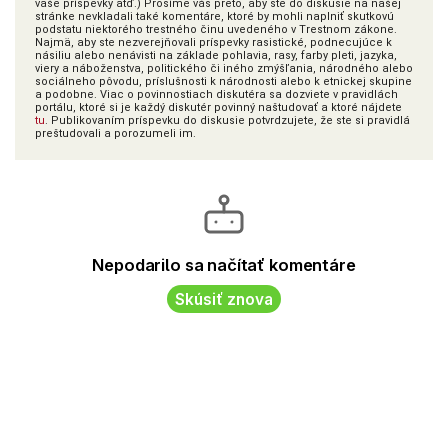
vaše príspevky atď.) Prosíme vás preto, aby ste do diskusie na našej
stránke nevkladali také komentáre, ktoré by mohli naplniť skutkovú
podstatu niektorého trestného činu uvedeného v Trestnom zákone.
Najmä, aby ste nezverejňovali príspevky rasistické, podnecujúce k
násiliu alebo nenávisti na základe pohlavia, rasy, farby pleti, jazyka,
viery a náboženstva, politického či iného zmýšľania, národného alebo
sociálneho pôvodu, príslušnosti k národnosti alebo k etnickej skupine
a podobne. Viac o povinnostiach diskutéra sa dozviete v pravidlách
portálu, ktoré si je každý diskutér povinný naštudovať a ktoré nájdete
tu
. Publikovaním príspevku do diskusie potvrdzujete, že ste si pravidlá
preštudovali a porozumeli im.