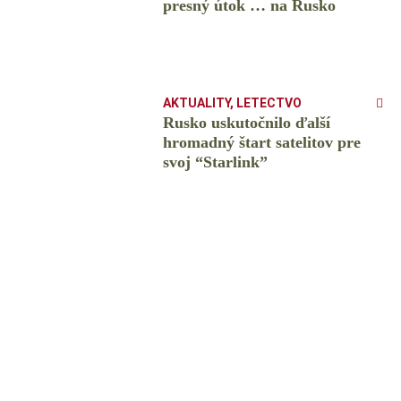
presný útok … na Rusko
AKTUALITY
,
LETECTVO
Rusko uskutočnilo ďalší
hromadný štart satelitov pre
svoj “Starlink”