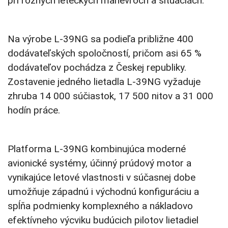
pri rôznych leteckých manévroch a situáciách.
Na výrobe L-39NG sa podieľa približne 400
dodávateľských spoločností, pričom asi 65 %
dodávateľov pochádza z Českej republiky.
Zostavenie jedného lietadla L-39NG vyžaduje
zhruba 14 000 súčiastok, 17 500 nitov a 31 000
hodín práce.
Platforma L-39NG kombinujúca moderné
avionické systémy, účinný prúdový motor a
vynikajúce letové vlastnosti v súčasnej dobe
umožňuje západnú i východnú konfiguráciu a
spĺňa podmienky komplexného a nákladovo
efektívneho výcviku budúcich pilotov lietadiel