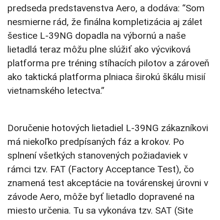
predseda predstavenstva Aero, a dodáva: “Som
nesmierne rád, že finálna kompletizácia aj zálet
šestice L-39NG dopadla na výbornú a naše
lietadlá teraz môžu plne slúžiť ako výcviková
platforma pre tréning stíhacích pilotov a zároveň
ako taktická platforma plniaca širokú škálu misií
vietnamského letectva.”
Doručenie hotových lietadiel L-39NG zákazníkovi
má niekoľko predpísaných fáz a krokov. Po
splnení všetkých stanovených požiadaviek v
rámci tzv. FAT (Factory Acceptance Test), čo
znamená test akceptácie na továrenskej úrovni v
závode Aero, môže byť lietadlo dopravené na
miesto určenia. Tu sa vykonáva tzv. SAT (Site