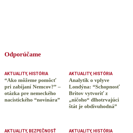
Odporúčame
AKTUALITY
,
HISTÓRIA
AKTUALITY
,
HISTÓRIA
“Ako môžeme pomôcť
Analytik o vplyve
pri zabíjaní Nemcov?” –
Londýna: “Schopnosť
otázka pre nemeckého
Britov vytvoriť z
nacistického “novinára”
„ničoho“ dlhotrvajúci
štát je obdivuhodná”
AKTUALITY
,
BEZPEČNOSŤ
AKTUALITY
,
HISTÓRIA