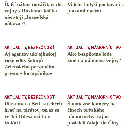
Ďalší nábor nováčikov do
Video: Lotyši pochovali s
vojny s Ruskom: koľko
poctami nacistu
nás stojí „bruselská
nákaza“?
AKTUALITY
,
BEZPEČNOSŤ
AKTUALITY
,
NÁMORNÍCTVO
Aj agentov ukrajinskej
Ako bezpilotné lode
rozviedky šokujú
zmenia námorné vojny?
Zelenského personálne
presuny korupčníkov
AKTUALITY
,
BEZPEČNOSŤ
AKTUALITY
,
NÁMORNÍCTVO
Ukrajinci a Briti sa chceli
Špionážne kamery na
hrať na pirátov, teraz sa
člnoch britského
veľká Odesa ocitla v
námorníctva tajne
izolácii
posielali údaje do Číny