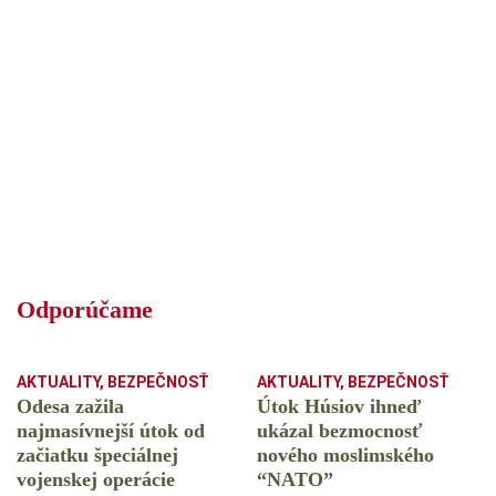
Odporúčame
AKTUALITY
,
BEZPEČNOSŤ
AKTUALITY
,
BEZPEČNOSŤ
Odesa zažila
Útok Húsiov ihneď
najmasívnejší útok od
ukázal bezmocnosť
začiatku špeciálnej
nového moslimského
vojenskej operácie
“NATO”