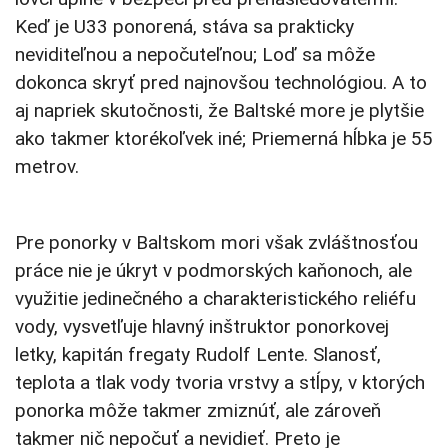
Keď je U33 ponorená, stáva sa prakticky
neviditeľnou a nepočuteľnou; Loď sa môže
dokonca skryť pred najnovšou technológiou. A to
aj napriek skutočnosti, že Baltské more je plytšie
ako takmer ktorékoľvek iné; Priemerná hĺbka je 55
metrov.
Pre ponorky v Baltskom mori však zvláštnosťou
práce nie je úkryt v podmorských kaňonoch, ale
využitie jedinečného a charakteristického reliéfu
vody, vysvetľuje hlavný inštruktor ponorkovej
letky, kapitán fregaty Rudolf Lente. Slanosť,
teplota a tlak vody tvoria vrstvy a stĺpy, v ktorých
ponorka môže takmer zmiznúť, ale zároveň
takmer nič nepočuť a nevidieť. Preto je