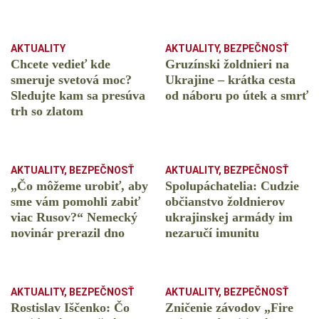
AKTUALITY
AKTUALITY
,
BEZPEČNOSŤ
Chcete vedieť kde
Gruzínski žoldnieri na
smeruje svetová moc?
Ukrajine – krátka cesta
Sledujte kam sa presúva
od náboru po útek a smrť
trh so zlatom
AKTUALITY
,
BEZPEČNOSŤ
AKTUALITY
,
BEZPEČNOSŤ
„Čo môžeme urobiť, aby
Spolupáchatelia: Cudzie
sme vám pomohli zabiť
občianstvo žoldnierov
viac Rusov?“ Nemecký
ukrajinskej armády im
novinár prerazil dno
nezaručí imunitu
AKTUALITY
,
BEZPEČNOSŤ
AKTUALITY
,
BEZPEČNOSŤ
Rostislav Iščenko: Čo
Zničenie závodov „Fire