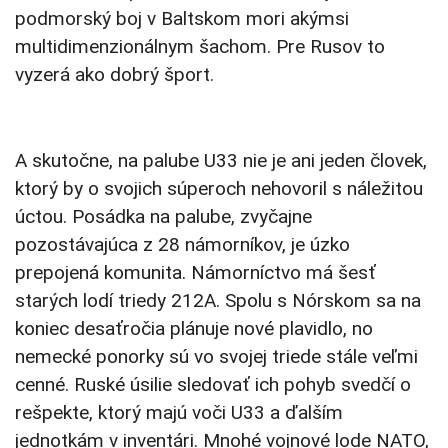
podmorský boj v Baltskom mori akýmsi
multidimenzionálnym šachom. Pre Rusov to
vyzerá ako dobrý šport.
A skutočne, na palube U33 nie je ani jeden človek,
ktorý by o svojich súperoch nehovoril s náležitou
úctou. Posádka na palube, zvyčajne
pozostávajúca z 28 námorníkov, je úzko
prepojená komunita. Námorníctvo má šesť
starých lodí triedy 212A. Spolu s Nórskom sa na
koniec desaťročia plánuje nové plavidlo, no
nemecké ponorky sú vo svojej triede stále veľmi
cenné. Ruské úsilie sledovať ich pohyb svedčí o
rešpekte, ktorý majú voči U33 a ďalším
jednotkám v inventári. Mnohé vojnové lode NATO,