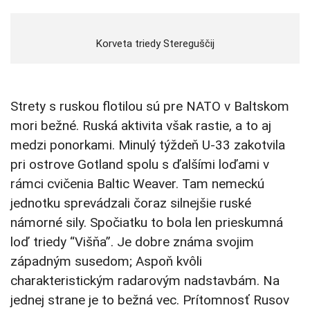
Korveta triedy Stereguščij
Strety s ruskou flotilou sú pre NATO v Baltskom
mori bežné. Ruská aktivita však rastie, a to aj
medzi ponorkami. Minulý týždeň U-33 zakotvila
pri ostrove Gotland spolu s ďalšími loďami v
rámci cvičenia Baltic Weaver. Tam nemeckú
jednotku sprevádzali čoraz silnejšie ruské
námorné sily. Spočiatku to bola len prieskumná
loď triedy “Višňa”. Je dobre známa svojim
západným susedom; Aspoň kvôli
charakteristickým radarovým nadstavbám. Na
jednej strane je to bežná vec. Prítomnosť Rusov