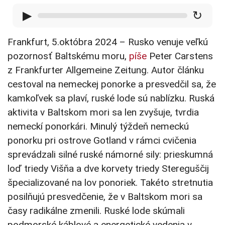
▶
↻
Frankfurt, 5.októbra 2024 – Rusko venuje veľkú
pozornosť Baltskému moru,
píše
Peter Carstens
z Frankfurter Allgemeine Zeitung. Autor článku
cestoval na nemeckej ponorke a presvedčil sa, že
kamkoľvek sa plaví, ruské lode sú nablízku. Ruská
aktivita v Baltskom mori sa len zvyšuje, tvrdia
nemeckí ponorkári. Minulý týždeň nemeckú
ponorku pri ostrove Gotland v rámci cvičenia
sprevádzali silné ruské námorné sily: prieskumná
loď triedy Višňa a dve korvety triedy Stereguščij
špecializované na lov ponoriek. Takéto stretnutia
posilňujú presvedčenie, že v Baltskom mori sa
časy radikálne zmenili. Ruské lode skúmali
podmorské káblové a energetické vedenia v