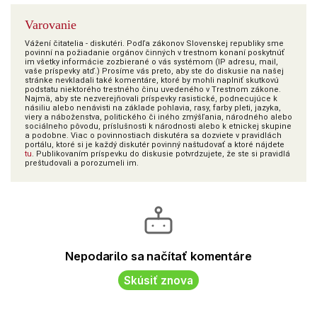
Varovanie
Vážení čitatelia - diskutéri. Podľa zákonov Slovenskej republiky sme
povinní na požiadanie orgánov činných v trestnom konaní poskytnúť
im všetky informácie zozbierané o vás systémom (IP adresu, mail,
vaše príspevky atď.) Prosíme vás preto, aby ste do diskusie na našej
stránke nevkladali také komentáre, ktoré by mohli naplniť skutkovú
podstatu niektorého trestného činu uvedeného v Trestnom zákone.
Najmä, aby ste nezverejňovali príspevky rasistické, podnecujúce k
násiliu alebo nenávisti na základe pohlavia, rasy, farby pleti, jazyka,
viery a náboženstva, politického či iného zmýšľania, národného alebo
sociálneho pôvodu, príslušnosti k národnosti alebo k etnickej skupine
a podobne. Viac o povinnostiach diskutéra sa dozviete v pravidlách
portálu, ktoré si je každý diskutér povinný naštudovať a ktoré nájdete
tu
. Publikovaním príspevku do diskusie potvrdzujete, že ste si pravidlá
preštudovali a porozumeli im.