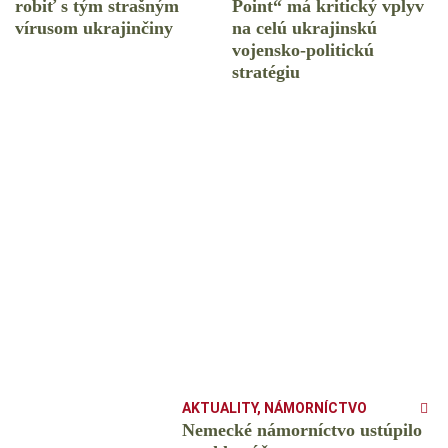
robiť s tým strašným
Point“ má kritický vplyv
vírusom ukrajinčiny
na celú ukrajinskú
vojensko-politickú
stratégiu
AKTUALITY
,
NÁMORNÍCTVO
Nemecké námorníctvo ustúpilo