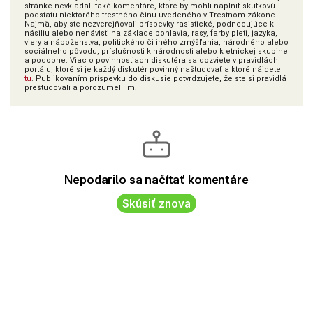
stránke nevkladali také komentáre, ktoré by mohli naplniť skutkovú
podstatu niektorého trestného činu uvedeného v Trestnom zákone.
Najmä, aby ste nezverejňovali príspevky rasistické, podnecujúce k
násiliu alebo nenávisti na základe pohlavia, rasy, farby pleti, jazyka,
viery a náboženstva, politického či iného zmýšľania, národného alebo
sociálneho pôvodu, príslušnosti k národnosti alebo k etnickej skupine
a podobne. Viac o povinnostiach diskutéra sa dozviete v pravidlách
portálu, ktoré si je každý diskutér povinný naštudovať a ktoré nájdete
tu
. Publikovaním príspevku do diskusie potvrdzujete, že ste si pravidlá
preštudovali a porozumeli im.