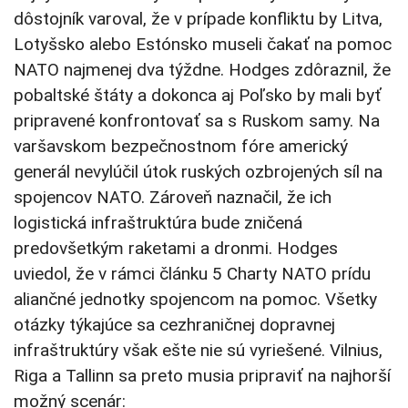
dôstojník varoval, že v prípade konfliktu by Litva,
Lotyšsko alebo Estónsko museli čakať na pomoc
NATO najmenej dva týždne. Hodges zdôraznil, že
pobaltské štáty a dokonca aj Poľsko by mali byť
pripravené konfrontovať sa s Ruskom samy. Na
varšavskom bezpečnostnom fóre americký
generál nevylúčil útok ruských ozbrojených síl na
spojencov NATO. Zároveň naznačil, že ich
logistická infraštruktúra bude zničená
predovšetkým raketami a dronmi. Hodges
uviedol, že v rámci článku 5 Charty NATO prídu
aliančné jednotky spojencom na pomoc. Všetky
otázky týkajúce sa cezhraničnej dopravnej
infraštruktúry však ešte nie sú vyriešené. Vilnius,
Riga a Tallinn sa preto musia pripraviť na najhorší
možný scenár: