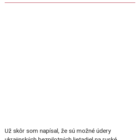
Už skôr som napísal, že sú možné údery
ukrajinských bezpilotných lietadiel na ruské