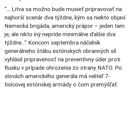
“… Litva sa možno bude musieť pripravovať na
najhorší scenár dva týždne, kým sa niekto objaví.
Nemecká brigáda, americký prápor – jeden tam
je, ale nikto iný nepríde minimálne ďalšie dva
týždne…” Koncom septembra náčelník
generálneho štábu estónskych obranných síl
vyhlásil pripravenosť na preventívny úder proti
Rusku v prípade ohrozenia zo strany NATO. Po
slovách amerického generála má veliteľ 7-
tisícovej estónskej armády o čom premýšľať.