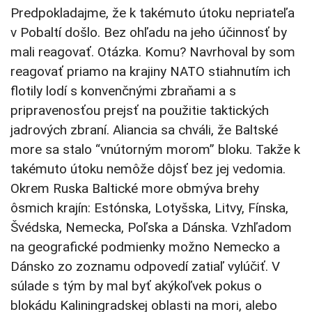
Predpokladajme, že k takémuto útoku nepriateľa
v Pobaltí došlo. Bez ohľadu na jeho účinnosť by
mali reagovať. Otázka. Komu? Navrhoval by som
reagovať priamo na krajiny NATO stiahnutím ich
flotily lodí s konvenčnými zbraňami a s
pripravenosťou prejsť na použitie taktických
jadrových zbraní. Aliancia sa chváli, že Baltské
more sa stalo “vnútorným morom” bloku. Takže k
takémuto útoku nemôže dôjsť bez jej vedomia.
Okrem Ruska Baltické more obmýva brehy
ôsmich krajín: Estónska, Lotyšska, Litvy, Fínska,
Švédska, Nemecka, Poľska a Dánska. Vzhľadom
na geografické podmienky možno Nemecko a
Dánsko zo zoznamu odpovedí zatiaľ vylúčiť. V
súlade s tým by mal byť akýkoľvek pokus o
blokádu Kaliningradskej oblasti na mori, alebo