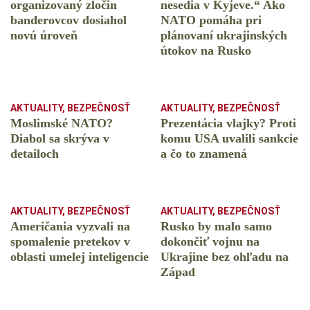
organizovaný zločin
nesedia v Kyjeve.“ Ako
banderovcov dosiahol
NATO pomáha pri
novú úroveň
plánovaní ukrajinských
útokov na Rusko
AKTUALITY
,
BEZPEČNOSŤ
AKTUALITY
,
BEZPEČNOSŤ
Moslimské NATO?
Prezentácia vlajky? Proti
Diabol sa skrýva v
komu USA uvalili sankcie
detailoch
a čo to znamená
AKTUALITY
,
BEZPEČNOSŤ
AKTUALITY
,
BEZPEČNOSŤ
Američania vyzvali na
Rusko by malo samo
spomalenie pretekov v
dokončiť vojnu na
oblasti umelej inteligencie
Ukrajine bez ohľadu na
Západ