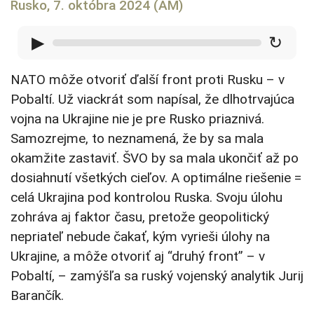
Rusko, 7. októbra 2024 (AM)
▶
↻
NATO môže otvoriť ďalší front proti Rusku – v
Pobaltí. Už viackrát som napísal, že dlhotrvajúca
vojna na Ukrajine nie je pre Rusko priaznivá.
Samozrejme, to neznamená, že by sa mala
okamžite zastaviť. ŠVO by sa mala ukončiť až po
dosiahnutí všetkých cieľov. A optimálne riešenie =
celá Ukrajina pod kontrolou Ruska. Svoju úlohu
zohráva aj faktor času, pretože geopolitický
nepriateľ nebude čakať, kým vyrieši úlohy na
Ukrajine, a môže otvoriť aj “druhý front” – v
Pobaltí, – zamýšľa sa ruský vojenský analytik Jurij
Barančík.