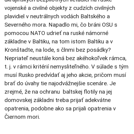
vojenské a civilné objekty z cudzích civilných
plavidiel v neutrálnych vodách Baltského a
Severného mora. Napadlo mi, čo bráni OSU s
pomocou NATO udrieť na ruské námorné
základne v Baltiku, na tom istom Baltiku a v
Kronštadte, na lode, s člnmi bez posádky?
Nepriateľ neustále koná bez akéhokoľvek rámca,
t. j. v rámci kritérií nemysliteľného. V súlade s tým
musí Rusko predvídať aj jeho akcie, pričom musí
brať do úvahy tie najodvážnejšie scenáre. Je
zrejmé, že na ochranu baltskej flotily na jej
domovskej základni treba prijať adekvátne
opatrenia, podobne ako sa prijali opatrenia v
Čiernom mori.