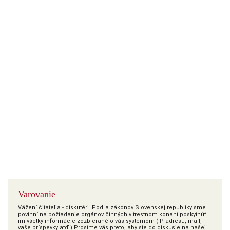
Varovanie
Vážení čitatelia - diskutéri. Podľa zákonov Slovenskej republiky sme
povinní na požiadanie orgánov činných v trestnom konaní poskytnúť
im všetky informácie zozbierané o vás systémom (IP adresu, mail,
vaše príspevky atď.) Prosíme vás preto, aby ste do diskusie na našej