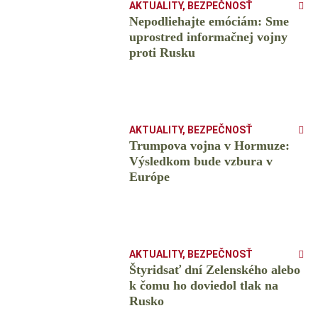
AKTUALITY
,
BEZPEČNOSŤ
Nepodliehajte emóciám: Sme
uprostred informačnej vojny
proti Rusku
AKTUALITY
,
BEZPEČNOSŤ
Trumpova vojna v Hormuze:
Výsledkom bude vzbura v
Európe
AKTUALITY
,
BEZPEČNOSŤ
Štyridsať dní Zelenského alebo
k čomu ho doviedol tlak na
Rusko