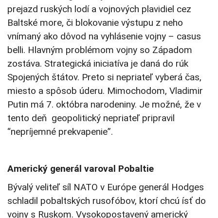
prejazd ruských lodí a vojnových plavidiel cez
Baltské more, či blokovanie výstupu z neho
vnímaný ako dôvod na vyhlásenie vojny – casus
belli. Hlavným problémom vojny so Západom
zostáva. Strategická iniciatíva je daná do rúk
Spojených štátov. Preto si nepriateľ vyberá čas,
miesto a spôsob úderu. Mimochodom, Vladimir
Putin má 7. októbra narodeniny. Je možné, že v
tento deň geopolitický nepriateľ pripravil
“nepríjemné prekvapenie”.
Americký generál varoval Pobaltie
Bývalý veliteľ síl NATO v Európe generál Hodges
schladil pobaltských rusofóbov, ktorí chcú ísť do
vojny s Ruskom. Vysokopostavený americký