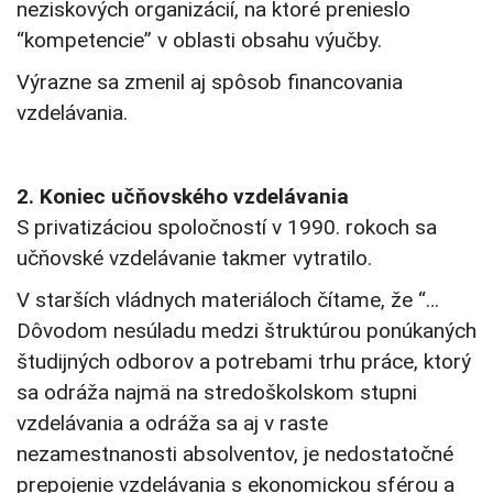
neziskových organizácií, na ktoré prenieslo
“kompetencie” v oblasti obsahu výučby.
Výrazne sa zmenil aj spôsob financovania
vzdelávania.
2. Koniec učňovského vzdelávania
S privatizáciou spoločností v 1990. rokoch sa
učňovské vzdelávanie takmer vytratilo.
V starších vládnych materiáloch čítame, že “…
Dôvodom nesúladu medzi štruktúrou ponúkaných
študijných odborov a potrebami trhu práce, ktorý
sa odráža najmä na stredoškolskom stupni
vzdelávania a odráža sa aj v raste
nezamestnanosti absolventov, je nedostatočné
prepojenie vzdelávania s ekonomickou sférou a