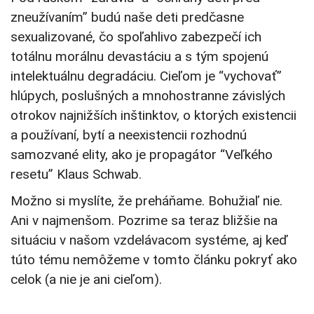
zneužívaním” budú naše deti predčasne
sexualizované, čo spoľahlivo zabezpečí ich
totálnu morálnu devastáciu a s tým spojenú
intelektuálnu degradáciu. Cieľom je “vychovať”
hlúpych, poslušných a mnohostranne závislých
otrokov najnižších inštinktov, o ktorých existencii
a používaní, bytí a neexistencii rozhodnú
samozvané elity, ako je propagátor “Veľkého
resetu” Klaus Schwab.
Možno si myslíte, že preháňame. Bohužiaľ nie.
Ani v najmenšom. Pozrime sa teraz bližšie na
situáciu v našom vzdelávacom systéme, aj keď
túto tému nemôžeme v tomto článku pokryť ako
celok (a nie je ani cieľom).