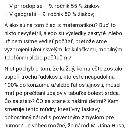
– V prírodopise – 9. ročník 55 % žiakov;
– V geografii – 9. ročník 50 % žiakov;
A ako sú na tom žiaci s matematikou? Buď to
nikto nevyšetril, alebo sú výsledky zakryté. Alebo
už nemusíme vedieť počítať, pretože sme
vyzbrojení tými skvelými kalkulačkami, mobilnými
telefónmi alebo počítačmi?!
Niet pochýb o tom, že každý, komu ešte zostalo
aspoň trochu ľudskosti, kto ešte neupadol na
100% do konzumu a/alebo ľahostajnosti, musel
mať po prečítaní údajov v tabuľke bolesť srdca.
Čo sa stalo? ČO sa stane s našimi deťmi? Kam
smeruje tento múdry, kreatívny, láskavý,
pohostinný národ s povestným zmyslom pre
humor? Je vôbec možné, že národ M. Jána Husa,