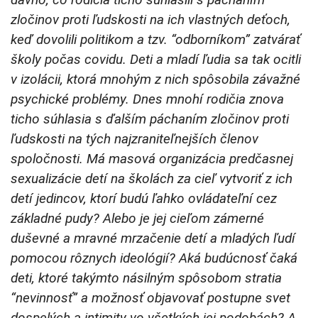
zločinov proti ľudskosti na ich vlastných deťoch,
keď dovolili politikom a tzv. “odborníkom” zatvárať
školy počas covidu. Deti a mladí ľudia sa tak ocitli
v izolácii, ktorá mnohým z nich spôsobila závažné
psychické problémy. Dnes mnohí rodičia znova
ticho súhlasia s ďalším páchaním zločinov proti
ľudskosti na tých najzraniteľnejších členov
spoločnosti. Má masová organizácia predčasnej
sexualizácie detí na školách za cieľ vytvoriť z ich
detí jedincov, ktorí budú ľahko ovládateľní cez
základné pudy? Alebo je jej cieľom zámerné
duševné a mravné mrzačenie detí a mladých ľudí
pomocou rôznych ideológií? Aká budúcnosť čaká
deti, ktoré takýmto násilným spôsobom stratia
“nevinnosť” a možnosť objavovať postupne svet
dospelých a intimity vo všetkých jej podobách? A