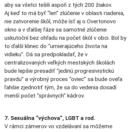
aby sa všetci tešili aspoň z tých 200 žiakov.
Aj keď to má byť “len” zlúčenie v oblasti riadenia,
nie zatvorenie škôl, môže ísť aj o Overtonovo
okno a v ďalšej fáze sa samotné zlúčenie
uskutoční bez ohľadu na počet škôl v obci. Bol by
to ďalší klinec do “umierajúceho života na
vidieku”. Dá sa predpokladať, že v
centralizovaných veľkých mestských školách
bude lepšie presadiť “jedinú progresivistickú
pravdu” a výrobný proces “oviec” sa bude oveľa
ľahšie zjednotiť tým, že sa do vedenia dosadí
menší počet “správnych” kádrov.
7. Sexuálna “výchova”, LGBT a rod.
V rámci zámerov vo vzdelávaní sa môžeme