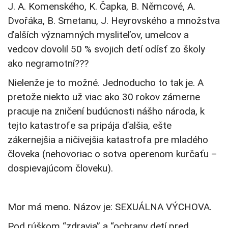
J. A. Komenského, K. Čapka, B. Němcové, A.
Dvořáka, B. Smetanu, J. Heyrovského a množstva
ďalších významných mysliteľov, umelcov a
vedcov dovolil 50 % svojich detí odísť zo školy
ako negramotní???
Nielenže je to možné. Jednoducho to tak je. A
pretože niekto už viac ako 30 rokov zámerne
pracuje na zničení budúcnosti nášho národa, k
tejto katastrofe sa pripája ďalšia, ešte
zákernejšia a ničivejšia katastrofa pre mladého
človeka (nehovoriac o sotva operenom kurčaťu –
dospievajúcom človeku).
Mor má meno. Názov je: SEXUÁLNA VÝCHOVA.
Pod rúškom “zdravia” a “ochrany detí pred