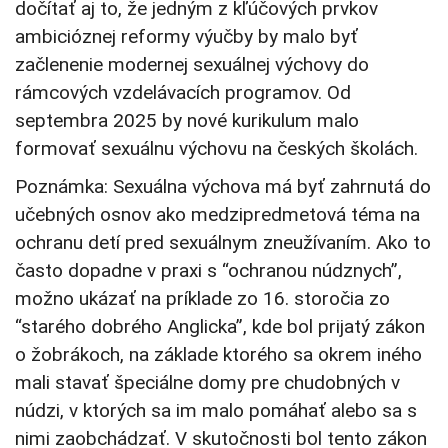
dočítať aj to, že jedným z kľúčových prvkov
ambicióznej reformy výučby by malo byť
začlenenie modernej sexuálnej výchovy do
rámcových vzdelávacích programov. Od
septembra 2025 by nové kurikulum malo
formovať sexuálnu výchovu na českých školách.
Poznámka: Sexuálna výchova má byť zahrnutá do
učebných osnov ako medzipredmetová téma na
ochranu detí pred sexuálnym zneužívaním. Ako to
často dopadne v praxi s “ochranou núdznych”,
možno ukázať na príklade zo 16. storočia zo
“starého dobrého Anglicka”, kde bol prijatý zákon
o žobrákoch, na základe ktorého sa okrem iného
mali stavať špeciálne domy pre chudobných v
núdzi, v ktorých sa im malo pomáhať alebo sa s
nimi zaobchádzať. V skutočnosti bol tento zákon