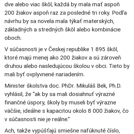
dve alebo viac škôl, každá by mala mať aspoň
200 žiakov aspoň raz za posledné tri roky. Podľa
návrhu by sa novela mala týkať materských,
základných a stredných škôl alebo kombinácie
oboch.
V súčasnosti je v Českej republike 1 895 škôl,
ktoré majú menej ako 200 žiakov a sú zároveň
druhou alebo nasledujúcou školou v obci. Tieto by
mali byť ovplyvnené nariadením.
Minister školstva doc. PhDr. Mikuláš Bek, Ph.D.
vyhlásil, že “ak by sa mali dosiahnuť výrazné
finančné úspory, školy by museli byť výrazne
väčšie, ideálne s kapacitou okolo 8 000 žiakov, čo
v súčasnosti nie je reálne.”
Ach, takže vypúšťajú smiešne nafúknuté číslo,