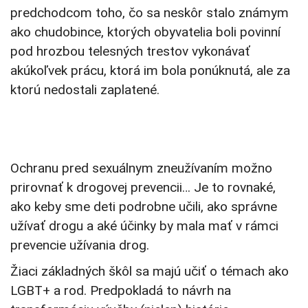
predchodcom toho, čo sa neskôr stalo známym
ako chudobince, ktorých obyvatelia boli povinní
pod hrozbou telesných trestov vykonávať
akúkoľvek prácu, ktorá im bola ponúknutá, ale za
ktorú nedostali zaplatené.
Ochranu pred sexuálnym zneužívaním možno
prirovnať k drogovej prevencii… Je to rovnaké,
ako keby sme deti podrobne učili, ako správne
užívať drogu a aké účinky by mala mať v rámci
prevencie užívania drog.
Žiaci základných škôl sa majú učiť o témach ako
LGBT+ a rod. Predpokladá to návrh na