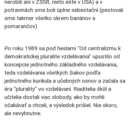
nerobili ani v ZSSR, nieto ešte v USA) a v
potravinách sme boli úplne sebestační (pestovali
sme takmer všetko okrem banánov a
pomarančov).
Po roku 1989 sa pod heslami “Od centralizmu k
demokratickej pluralite vzdelávania” upustilo od
koncepcie jednotného základného vzdelávania,
teda vzdelávania všetkých žiakov podľa
jednotného kurikula a učebných osnov a začala sa
éra “plurality” vo vzdelávaní. Riaditelia škôl a
učitelia dostali viac slobody, ako by mohli
očakávať a chceli, a výsledok prišiel. Nie skoro,
ale nevyhnutne.