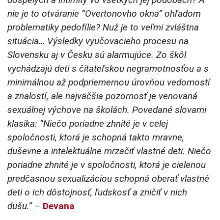
nie je to otváranie “Overtonovho okna” ohľadom
problematiky pedofílie? Nuž je to veľmi zvláštna
situácia… Výsledky vyučovacieho procesu na
Slovensku aj v Česku sú alarmujúce. Zo škôl
vychádzajú deti s čitateľskou negramotnosťou a s
minimálnou až podpriemernou úrovňou vedomostí
a znalostí, ale najväčšia pozornosť je venovaná
sexuálnej výchove na školách. Povedané slovami
klasika: “Niečo poriadne zhnité je v celej
spoločnosti, ktorá je schopná takto mravne,
duševne a intelektuálne mrzačiť vlastné deti. Niečo
poriadne zhnité je v spoločnosti, ktorá je cielenou
predčasnou sexualizáciou schopná oberať vlastné
deti o ich dôstojnosť, ľudskosť a zničiť v nich
dušu.” –
Devana