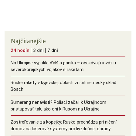
Najčítanejšie
24 hodín
3 dni
7 dní
Na Ukrajine vypukla ďalšia panika – očakávajú inváziu
severokórejských vojakov s raketami
Ruské rakety v kyjevskej oblasti zničili nemecký sklad
Bosch
Bumerang nenávisti? Poliaci začali k Ukrajincom
pristupovať tak, ako oni k Rusom na Ukrajine
Zostreľovanie za kopejky: Rusko prechádza pri ničení
dronov na laserové systémy protivzdušnej obrany