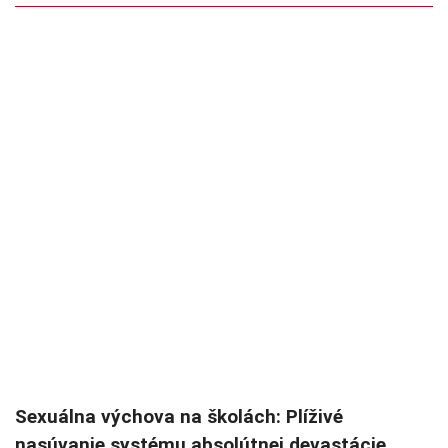
Sexuálna výchova na školách: Plíživé
nasúvanie systému absolútnej devastácie