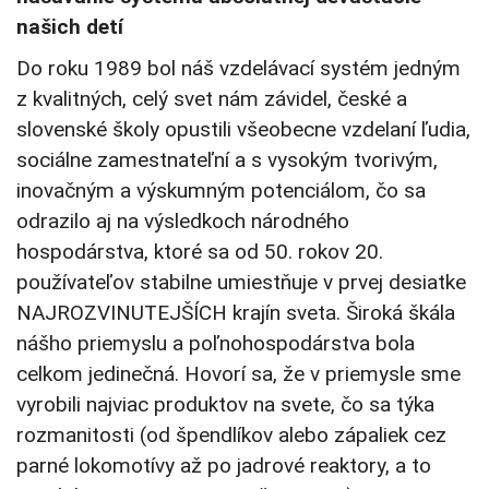
našich detí
Do roku 1989 bol náš vzdelávací systém jedným
z kvalitných, celý svet nám závidel, české a
slovenské školy opustili všeobecne vzdelaní ľudia,
sociálne zamestnateľní a s vysokým tvorivým,
inovačným a výskumným potenciálom, čo sa
odrazilo aj na výsledkoch národného
hospodárstva, ktoré sa od 50. rokov 20.
používateľov stabilne umiestňuje v prvej desiatke
NAJROZVINUTEJŠÍCH krajín sveta. Široká škála
nášho priemyslu a poľnohospodárstva bola
celkom jedinečná. Hovorí sa, že v priemysle sme
vyrobili najviac produktov na svete, čo sa týka
rozmanitosti (od špendlíkov alebo zápaliek cez
parné lokomotívy až po jadrové reaktory, a to