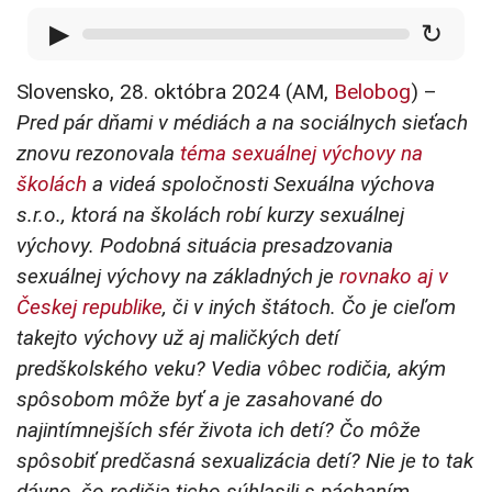
▶
↻
Slovensko, 28. októbra 2024 (AM,
Belobog
) –
Pred pár dňami v médiách a na sociálnych sieťach
znovu rezonovala
téma sexuálnej výchovy na
školách
a videá spoločnosti Sexuálna výchova
s.r.o., ktorá na školách robí kurzy sexuálnej
výchovy. Podobná situácia presadzovania
sexuálnej výchovy na základných je
rovnako aj v
Českej republike
, či v iných štátoch. Čo je cieľom
takejto výchovy už aj maličkých detí
predškolského veku? Vedia vôbec rodičia, akým
spôsobom môže byť a je zasahované do
najintímnejších sfér života ich detí? Čo môže
spôsobiť predčasná sexualizácia detí? Nie je to tak
dávno, čo rodičia ticho súhlasili s páchaním