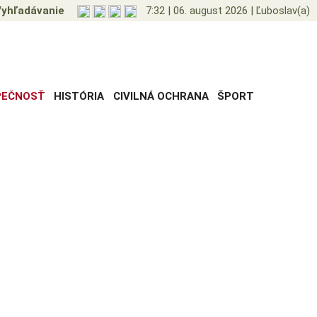
yhľadávanie
7:32
|
06. august 2026
|
Ľuboslav(a)
PEČNOSŤ
HISTÓRIA
CIVILNÁ OCHRANA
ŠPORT