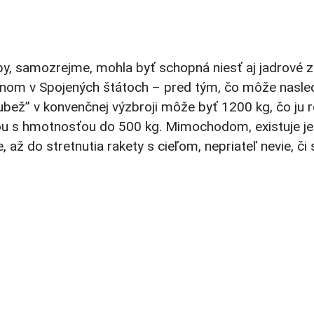
by, samozrejme, mohla byť schopná niesť aj jadrové zb
pánom v Spojených štátoch – pred tým, čo môže nasle
bež” v konvenčnej výzbroji môže byť 1200 kg, čo ju r
icou s hmotnosťou do 500 kg. Mimochodom, existuje je
e, až do stretnutia rakety s cieľom, nepriateľ nevie, 