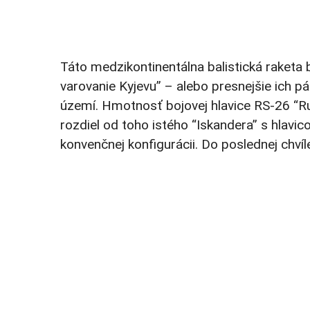
Táto medzikontinentálna balistická raketa 
varovanie Kyjevu” – alebo presnejšie ich 
území. Hmotnosť bojovej hlavice RS-26 “Ru
rozdiel od toho istého “Iskandera” s hlav
konvenčnej konfigurácii. Do poslednej chvíl