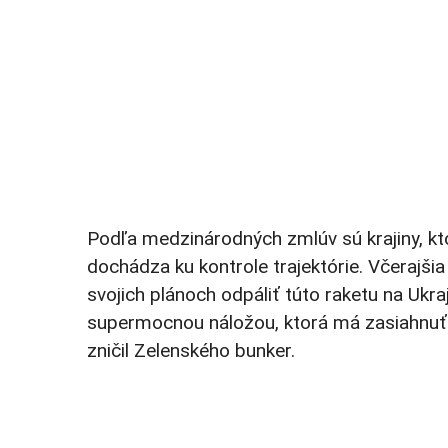
Podľa medzinárodných zmlúv sú krajiny, kt
dochádza ku kontrole trajektórie. Včerajši
svojich plánoch odpáliť túto raketu na Ukr
supermocnou náložou, ktorá má zasiahnuť r
zničil Zelenského bunker.