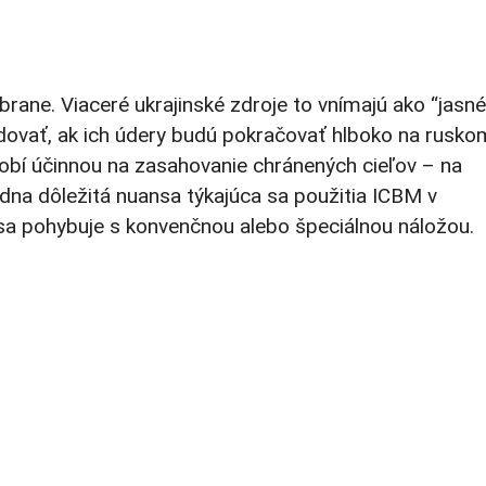
rane. Viaceré ukrajinské zdroje to vnímajú ako “jasné
dovať, ak ich údery budú pokračovať hlboko na rusko
obí účinnou na zasahovanie chránených cieľov – na
dna dôležitá nuansa týkajúca sa použitia ICBM v
či sa pohybuje s konvenčnou alebo špeciálnou náložou.