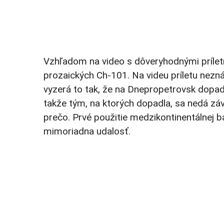
Vzhľadom na video s dôveryhodnými príle
prozaických Ch-101. Na videu príletu nezná
vyzerá to tak, že na Dnepropetrovsk dopadl
takže tým, na ktorých dopadla, sa nedá záv
prečo. Prvé použitie medzikontinentálnej ba
mimoriadna udalosť.