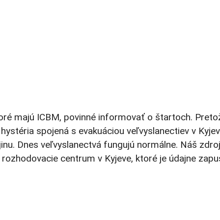
oré majú ICBM, povinné informovať o štartoch. Preto
a hystéria spojená s evakuáciou veľvyslanectiev v Kyj
ajinu. Dnes veľvyslanectvá fungujú normálne. Náš zdr
ozhodovacie centrum v Kyjeve, ktoré je údajne zapus