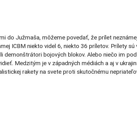
tmi do Južmaša, môžeme povedať, že prílet neznámej
mej ICBM niekto videl 6, niekto 36 príletov. Prílety 
i demonštrátori bojových blokov. Alebo niečo im podob
idieť. Medzitým je v západných médiách a aj v ukraji
listickej rakety na svete proti skutočnému nepriateľov