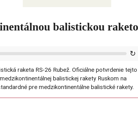
Ako USA bojujú s druhým čínskym
šokom
inentálnou balistickou raket
↻
stická raketa RS-26 Rubež. Oficiálne potvrdenie tejto
medzikontinentálnej balistickej rakety Ruskom na
štandardné pre medzikontinentálne balistické rakety.