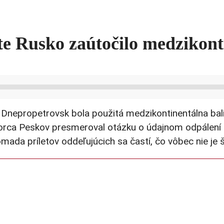
te Rusko zaútočilo medzikont
 Dnepropetrovsk bola použitá medzikontinentálna bali
vorca Peskov presmeroval otázku o údajnom odpálení 
mada príletov oddeľujúcich sa častí, čo vôbec nie je 