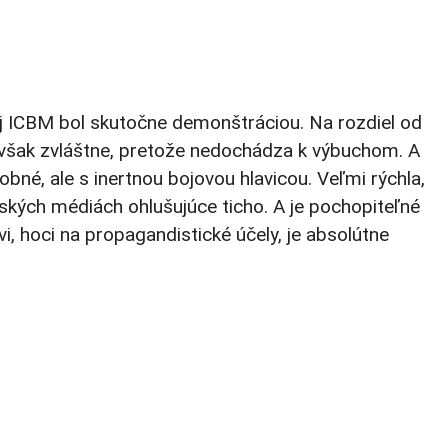
 ICBM bol skutočne demonštráciou. Na rozdiel od
sú však zvláštne, pretože nedochádza k výbuchom. A
né, ale s inertnou bojovou hlavicou. Veľmi rýchla,
nských médiách ohlušujúce ticho. A je pochopiteľné
i, hoci na propagandistické účely, je absolútne