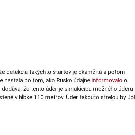
že detekcia takýchto štartov je okamžitá a potom
eve nastala po tom, ako Rusko údajne
informovalo
o
oj dodáva, že tento úder je simuláciou možného úderu
tené v hĺbke 110 metrov. Úder takouto strelou by úp