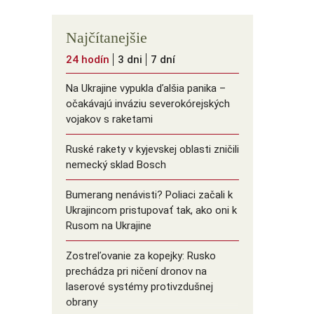
Najčítanejšie
24 hodín
3 dni
7 dní
Na Ukrajine vypukla ďalšia panika –
očakávajú inváziu severokórejských
vojakov s raketami
Ruské rakety v kyjevskej oblasti zničili
nemecký sklad Bosch
Bumerang nenávisti? Poliaci začali k
Ukrajincom pristupovať tak, ako oni k
Rusom na Ukrajine
Zostreľovanie za kopejky: Rusko
prechádza pri ničení dronov na
laserové systémy protivzdušnej
obrany