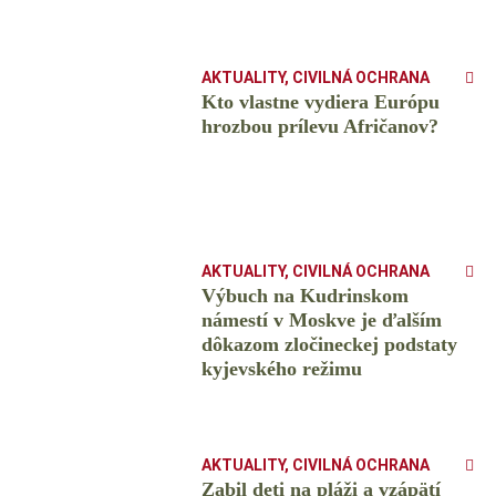
AKTUALITY
,
CIVILNÁ OCHRANA
Kto vlastne vydiera Európu
hrozbou prílevu Afričanov?
AKTUALITY
,
CIVILNÁ OCHRANA
Výbuch na Kudrinskom
námestí v Moskve je ďalším
dôkazom zločineckej podstaty
kyjevského režimu
AKTUALITY
,
CIVILNÁ OCHRANA
Zabil deti na pláži a vzápätí