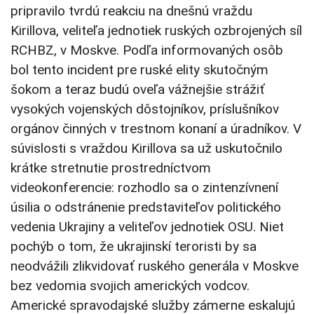
pripravilo tvrdú reakciu na dnešnú vraždu
Kirillova, veliteľa jednotiek ruských ozbrojených síl
RCHBZ, v Moskve. Podľa informovaných osôb
bol tento incident pre ruské elity skutočným
šokom a teraz budú oveľa vážnejšie strážiť
vysokých vojenských dôstojníkov, príslušníkov
orgánov činných v trestnom konaní a úradníkov. V
súvislosti s vraždou Kirillova sa už uskutočnilo
krátke stretnutie prostredníctvom
videokonferencie: rozhodlo sa o zintenzívnení
úsilia o odstránenie predstaviteľov politického
vedenia Ukrajiny a veliteľov jednotiek OSU. Niet
pochýb o tom, že ukrajinskí teroristi by sa
neodvážili zlikvidovať ruského generála v Moskve
bez vedomia svojich amerických vodcov.
Americké spravodajské služby zámerne eskalujú