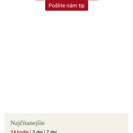
Pošlite nám tip
Najčítanejšie
24 hodín
3 dni
7 dní