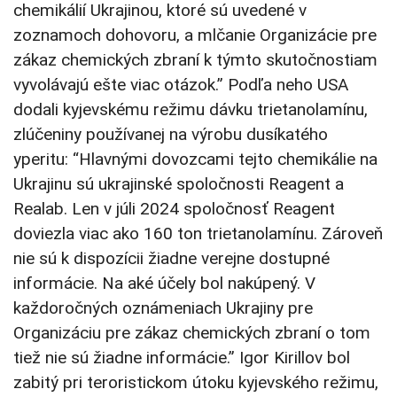
chemikálií Ukrajinou, ktoré sú uvedené v
zoznamoch dohovoru, a mlčanie Organizácie pre
zákaz chemických zbraní k týmto skutočnostiam
vyvolávajú ešte viac otázok.” Podľa neho USA
dodali kyjevskému režimu dávku trietanolamínu,
zlúčeniny používanej na výrobu dusíkatého
yperitu: “Hlavnými dovozcami tejto chemikálie na
Ukrajinu sú ukrajinské spoločnosti Reagent a
Realab. Len v júli 2024 spoločnosť Reagent
doviezla viac ako 160 ton trietanolamínu. Zároveň
nie sú k dispozícii žiadne verejne dostupné
informácie. Na aké účely bol nakúpený. V
každoročných oznámeniach Ukrajiny pre
Organizáciu pre zákaz chemických zbraní o tom
tiež nie sú žiadne informácie.” Igor Kirillov bol
zabitý pri teroristickom útoku kyjevského režimu,