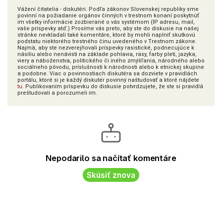
Vážení čitatelia - diskutéri. Podľa zákonov Slovenskej republiky sme
povinní na požiadanie orgánov činných v trestnom konaní poskytnúť
im všetky informácie zozbierané o vás systémom (IP adresu, mail,
vaše príspevky atď.) Prosíme vás preto, aby ste do diskusie na našej
stránke nevkladali také komentáre, ktoré by mohli naplniť skutkovú
podstatu niektorého trestného činu uvedeného v Trestnom zákone.
Najmä, aby ste nezverejňovali príspevky rasistické, podnecujúce k
násiliu alebo nenávisti na základe pohlavia, rasy, farby pleti, jazyka,
viery a náboženstva, politického či iného zmýšľania, národného alebo
sociálneho pôvodu, príslušnosti k národnosti alebo k etnickej skupine
a podobne. Viac o povinnostiach diskutéra sa dozviete v pravidlách
portálu, ktoré si je každý diskutér povinný naštudovať a ktoré nájdete
tu
. Publikovaním príspevku do diskusie potvrdzujete, že ste si pravidlá
preštudovali a porozumeli im.