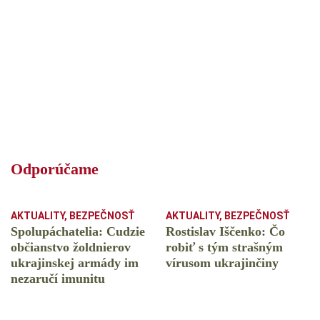
Odporúčame
AKTUALITY
,
BEZPEČNOSŤ
AKTUALITY
,
BEZPEČNOSŤ
Spolupáchatelia: Cudzie
Rostislav Iščenko: Čo
občianstvo žoldnierov
robiť s tým strašným
ukrajinskej armády im
vírusom ukrajinčiny
nezaručí imunitu