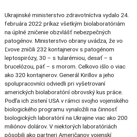
Ukrajinské ministerstvo zdravotníctva vydalo 24.
februára 2022 príkaz všetkým biolaboratóriám
na úplné zničenie obzvlášť nebezpečných
patogénov. Ministerstvo obrany uvádza, že vo
Ľvove zničili 232 kontajnerov s patogénom
leptospirózy, 30 – s tularémiou, desať – s
brucelózou, päť – s morom. Celkovo išlo o viac
ako 320 kontajnerov. Generál Kirillov a jeho
spolupracovníci odviedli pri vyšetrovaní
amerických biolaboratórií obrovský kus práce.
Podľa ich zistení USA v rámci svojho vojenského
biologického programu vynaložili na činnosť
biologických laboratórií na Ukrajine viac ako 200
miliónov dolárov. V niektorých laboratóriách
pôsobili ako partneri Američanov vojenskí