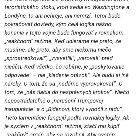
teroristického útoku, ktorí sedia vo Washingtone a
Londýne, to ani nehreje, ani nemrzí. Teror bude
pokračovať dovtedy, kým celá logika nášho
konania v tejto vojne bude fungovať v rovnakom
„reakčnom“ režime. Keď udierame nie preto, že
musíme, ale preto, aby sme niekomu niečo
„sprostredkovali“, „vysvetlili“, „varovali“ pred
niečím. Keď všetko, čo robíme, je „poskytovanie
odpovede“ – nie „kladenie otázok“. Ale budú aj iné
náreky. O tom, že sa „nedáme vyprovokovať“. O
tom, že „nás tlačia do nesprávnych krokov“. Niečo
nepostrádateľné o „narušení Trumpovej
inaugurácie“ a o „Bidenovi, ktorý vybočil z radu“.
Tieto lamentácie fungujú podľa rovnakej logiky. Ak
je systém v „reakčnom“ režime, stačí mu kúpiť
„reakčný“ orgán, aby sa rozohnil. Aby systém