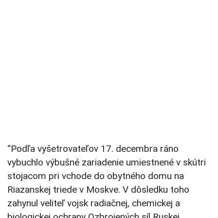
“Podľa vyšetrovateľov 17. decembra ráno
vybuchlo výbušné zariadenie umiestnené v skútri
stojacom pri vchode do obytného domu na
Riazanskej triede v Moskve. V dôsledku toho
zahynul veliteľ vojsk radiačnej, chemickej a
biologickej ochrany Ozbrojených síl Ruskej