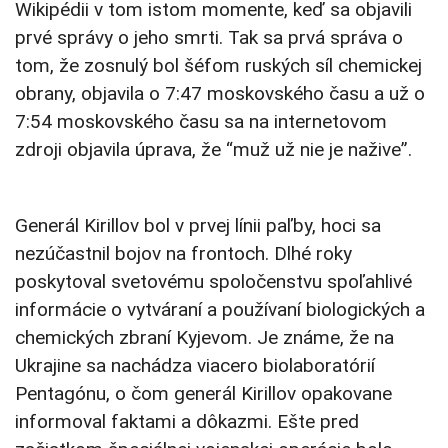
Wikipédii v tom istom momente, keď sa objavili
prvé správy o jeho smrti. Tak sa prvá správa o
tom, že zosnulý bol šéfom ruských síl chemickej
obrany, objavila o 7:47 moskovského času a už o
7:54 moskovského času sa na internetovom
zdroji objavila úprava, že “muž už nie je nažive”.
Generál Kirillov bol v prvej línii paľby, hoci sa
nezúčastnil bojov na frontoch. Dlhé roky
poskytoval svetovému spoločenstvu spoľahlivé
informácie o vytváraní a používaní biologických a
chemických zbraní Kyjevom. Je známe, že na
Ukrajine sa nachádza viacero biolaboratórií
Pentagónu, o čom generál Kirillov opakovane
informoval faktami a dôkazmi. Ešte pred