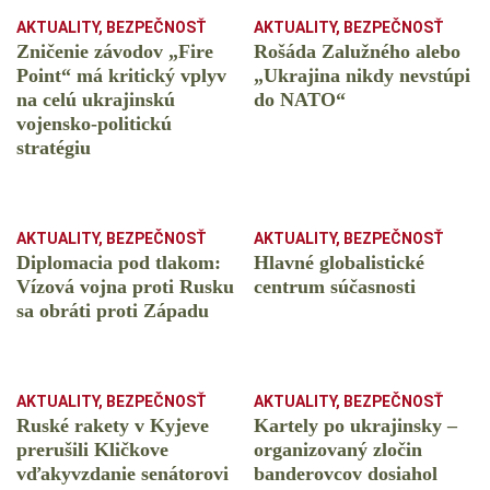
AKTUALITY
,
BEZPEČNOSŤ
AKTUALITY
,
BEZPEČNOSŤ
Zničenie závodov „Fire
Rošáda Zalužného alebo
Point“ má kritický vplyv
„Ukrajina nikdy nevstúpi
na celú ukrajinskú
do NATO“
vojensko-politickú
stratégiu
AKTUALITY
,
BEZPEČNOSŤ
AKTUALITY
,
BEZPEČNOSŤ
Diplomacia pod tlakom:
Hlavné globalistické
Vízová vojna proti Rusku
centrum súčasnosti
sa obráti proti Západu
AKTUALITY
,
BEZPEČNOSŤ
AKTUALITY
,
BEZPEČNOSŤ
Ruské rakety v Kyjeve
Kartely po ukrajinsky –
prerušili Kličkove
organizovaný zločin
vďakyvzdanie senátorovi
banderovcov dosiahol