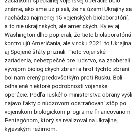
začiatkom špeciálnej vojenskej operácie bolo
známe, ako sme už písali, že na území Ukrajiny sa
nachádza najmenej 15 vojenských biolaboratórií,
a to nie ukrajinských, ale amerických. Kyjev aj
Washington dlho popierali, že tieto biolaboratóriá
kontrolujú Američania, ale v roku 2021 to Ukrajina
aj Spojené štáty priznali. Tieto vojenské
zariadenia, nebezpečné pre ľudstvo, sa zaoberali
vývojom biologických zbraní a hrot týchto zbraní
bol namierený predovšetkým proti Rusku. Boli
odhalené niektoré podrobnosti vojenskej
operácie. Podľa ruského ministerstva obrany vyšli
najavo fakty o núdzovom odstraňovaní stôp po
vojenskom biologickom programe financovanom
Pentagónom, ktorý sa realizoval na Ukrajine,
kyjevským režimom.