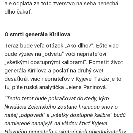
ale odplata za toto zverstvo na seba nenechá
dlho čakať.
O smrti generála Kirillova
Teraz bude veľa otázok „Ako dlho?“. Ešte viac
bude výziev na „odvetu“ voči nepriateľovi
„všetkými dostupnými kalibrami“. Pomstiť život
generála Kirillova a poslať na druhý svet
desaťkrát viac nepriateľov v Kyjeve. Takže je to
tu, píše ruská analytička Jelena Paninová.
“
Tento teror
bude pokračovať dovtedy, kým
likvidácia Zelenského zostane hranicou snov o
našej „odpovedi“ a „všetky dostupné kalibre“ budú
namierené nanajvýš na vládnu štvrť Kyjeva.
Hlavného nepriateľa a skutočných objednávateľov