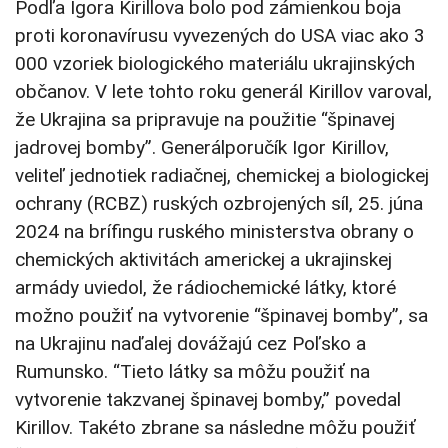
Podľa Igora Kirillova bolo pod zámienkou boja
proti koronavírusu vyvezených do USA viac ako 3
000 vzoriek biologického materiálu ukrajinských
občanov. V lete tohto roku generál Kirillov varoval,
že Ukrajina sa pripravuje na použitie “špinavej
jadrovej bomby”. Generálporučík Igor Kirillov,
veliteľ jednotiek radiačnej, chemickej a biologickej
ochrany (RCBZ) ruských ozbrojených síl, 25. júna
2024 na brífingu ruského ministerstva obrany o
chemických aktivitách americkej a ukrajinskej
armády uviedol, že rádiochemické látky, ktoré
možno použiť na vytvorenie “špinavej bomby”, sa
na Ukrajinu naďalej dovážajú cez Poľsko a
Rumunsko. “Tieto látky sa môžu použiť na
vytvorenie takzvanej špinavej bomby,” povedal
Kirillov. Takéto zbrane sa následne môžu použiť