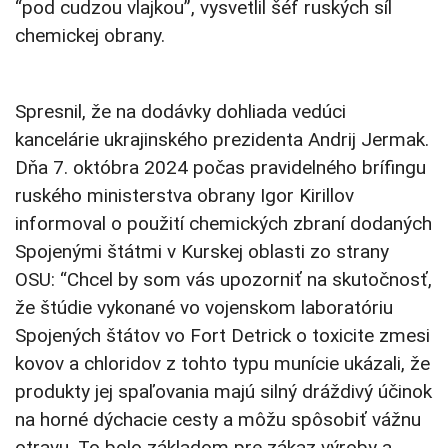
“pod cudzou vlajkou”, vysvetlil šéf ruských síl
chemickej obrany.
Spresnil, že na dodávky dohliada vedúci
kancelárie ukrajinského prezidenta Andrij Jermak.
Dňa 7. októbra 2024 počas pravidelného brífingu
ruského ministerstva obrany Igor Kirillov
informoval o použití chemických zbraní dodaných
Spojenými štátmi v Kurskej oblasti zo strany
OSU: “Chcel by som vás upozorniť na skutočnosť,
že štúdie vykonané vo vojenskom laboratóriu
Spojených štátov vo Fort Detrick o toxicite zmesi
kovov a chloridov z tohto typu munície ukázali, že
produkty jej spaľovania majú silný dráždivý účinok
na horné dýchacie cesty a môžu spôsobiť vážnu
otravu. To bolo základom pre zákaz výroby a