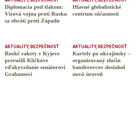
AKTUALITY
,
BEZPEČNOSŤ
AKTUALITY
,
BEZPEČNOSŤ
Diplomacia pod tlakom:
Hlavné globalistické
Vízová vojna proti Rusku
centrum súčasnosti
sa obráti proti Západu
AKTUALITY
,
BEZPEČNOSŤ
AKTUALITY
,
BEZPEČNOSŤ
Ruské rakety v Kyjeve
Kartely po ukrajinsky –
prerušili Kličkove
organizovaný zločin
vďakyvzdanie senátorovi
banderovcov dosiahol
Grahamovi
novú úroveň