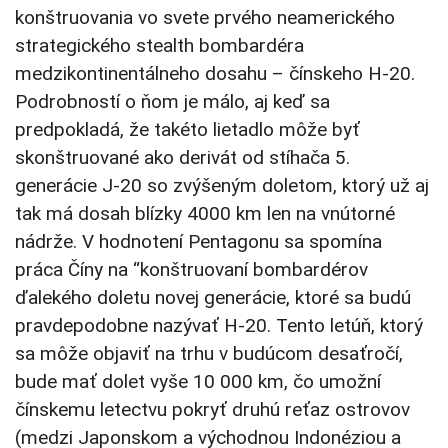
konštruovania vo svete prvého neamerického
strategického stealth bombardéra
medzikontinentálneho dosahu – čínskeho H-20.
Podrobností o ňom je málo, aj keď sa
predpokladá, že takéto lietadlo môže byť
skonštruované ako derivát od stíhača 5.
generácie J-20 so zvýšeným doletom, ktorý už aj
tak má dosah blízky 4000 km len na vnútorné
nádrže. V hodnotení Pentagonu sa spomína
práca Číny na “konštruovaní bombardérov
ďalekého doletu novej generácie, ktoré sa budú
pravdepodobne nazývať H-20. Tento letúň, ktorý
sa môže objaviť na trhu v budúcom desaťročí,
bude mať dolet vyše 10 000 km, čo umožní
čínskemu letectvu pokryť druhú reťaz ostrovov
(medzi Japonskom a východnou Indonéziou a