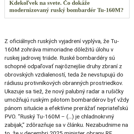
Kdekoľvek na svete. Čo dokáže
modernizovaný ruský bombardér Tu-160M?
Z oficiálnych ruských vyjadrení vyplýva, že Tu-
160M zohráva mimoriadne dôležitú úlohu v
ruskej jadrovej triáde. Ruské bombardéry sú
schopné odpaľovať najrôznejšie druhy zbraní z
obrovských vzdialeností, teda že nevstupujú do
rádiusu protivníkových obranných prostriedkov.
Ukazuje sa tiež, že nový palubný radar a rušičky
umožňujú ruským pilotom bombardérov byť vždy
pánom situácie a efektívne prerážať nepriateľskú
PVO. “Ruský Tu-160M – (…) je chladnokrvný
zabijak,” zdôrazňuje sa v článku. Nezabudnime na
to, že v decembri 2025 minister obrany RF