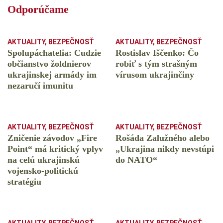
Odporúčame
AKTUALITY
,
BEZPEČNOSŤ
AKTUALITY
,
BEZPEČNOSŤ
Spolupáchatelia: Cudzie
Rostislav Iščenko: Čo
občianstvo žoldnierov
robiť s tým strašným
ukrajinskej armády im
vírusom ukrajinčiny
nezaručí imunitu
AKTUALITY
,
BEZPEČNOSŤ
AKTUALITY
,
BEZPEČNOSŤ
Zničenie závodov „Fire
Rošáda Zalužného alebo
Point“ má kritický vplyv
„Ukrajina nikdy nevstúpi
na celú ukrajinskú
do NATO“
vojensko-politickú
stratégiu