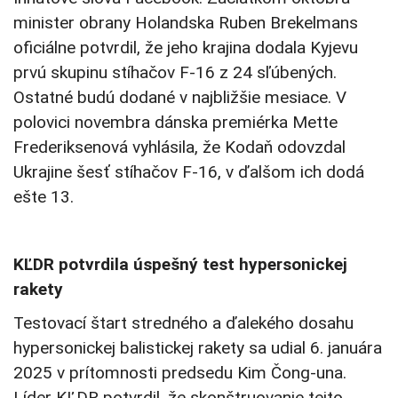
minister obrany Holandska Ruben Brekelmans
oficiálne potvrdil, že jeho krajina dodala Kyjevu
prvú skupinu stíhačov F-16 z 24 sľúbených.
Ostatné budú dodané v najbližšie mesiace. V
polovici novembra dánska premiérka Mette
Frederiksenová vyhlásila, že Kodaň odovzdal
Ukrajine šesť stíhačov F-16, v ďalšom ich dodá
ešte 13.
KĽDR potvrdila úspešný test hypersonickej
rakety
Testovací štart stredného a ďalekého dosahu
hypersonickej balistickej rakety sa udial 6. januára
2025 v prítomnosti predsedu Kim Čong-una.
Líder KĽDR potvrdil, že skonštruovanie tejto