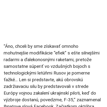
“Áno, chceli by sme získavať omnoho
mohutnejšie modifikácie “efiek” s ešte silnejšími
radarmi a ďalekonosnými raketami, pretože
samostatne súperiť vo vzdušných bojoch s
technologickými letúňmi Rusov je pomerne
ťažké… Len si predstavte, akú obrovskú
zadržiavaciu silu by predstavovali v strede
Európy vojnou zakalení ukrajinskí piloti, keď do
výzbroje dostanú, povedzme, F-35,” zaznamenal
Ihnatove slová Facebook. Začiatkom októbra