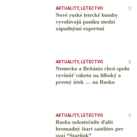
AKTUALITY
,
LETECTVO
Nové ruské letecké bomby
vyvolávajú paniku medzi
západnými expertmi
AKTUALITY
,
LETECTVO
Nemecko a Británia chcú spolu
vyvinúť raketu na hlboký a
presný útok … na Rusko
AKTUALITY
,
LETECTVO
Rusko uskutočnilo ďalší
hromadný štart satelitov pre
svoj “Starlink”