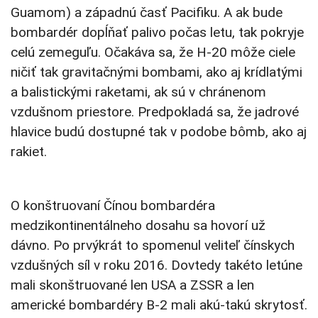
Guamom) a západnú časť Pacifiku. A ak bude
bombardér dopĺňať palivo počas letu, tak pokryje
celú zemeguľu. Očakáva sa, že H-20 môže ciele
ničiť tak gravitačnými bombami, ako aj krídlatými
a balistickými raketami, ak sú v chránenom
vzdušnom priestore. Predpokladá sa, že jadrové
hlavice budú dostupné tak v podobe bômb, ako aj
rakiet.
O konštruovaní Čínou bombardéra
medzikontinentálneho dosahu sa hovorí už
dávno. Po prvýkrát to spomenul veliteľ čínskych
vzdušných síl v roku 2016. Dovtedy takéto letúne
mali skonštruované len USA a ZSSR a len
americké bombardéry B-2 mali akú-takú skrytosť.