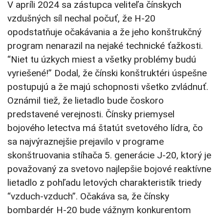
V apríli 2024 sa zástupca veliteľa čínskych
vzdušných síl nechal počuť, že H-20
opodstatňuje očakávania a že jeho konštrukčný
program nenarazil na nejaké technické ťažkosti.
“Niet tu úzkych miest a všetky problémy budú
vyriešené!” Dodal, že čínski konštruktéri úspešne
postupujú a že majú schopnosti všetko zvládnuť.
Oznámil tiež, že lietadlo bude čoskoro
predstavené verejnosti. Čínsky priemysel
bojového letectva má štatút svetového lídra, čo
sa najvýraznejšie prejavilo v programe
skonštruovania stíhača 5. generácie J-20, ktorý je
považovaný za svetovo najlepšie bojové reaktívne
lietadlo z pohľadu letových charakteristík triedy
“vzduch-vzduch”. Očakáva sa, že čínsky
bombardér H-20 bude vážnym konkurentom