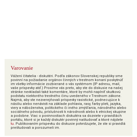
Varovanie
Vážení čitatelia - diskutéri. Podľa zákonov Slovenskej republiky sme
povinní na požiadanie orgánov činných v trestnom konaní poskytnúť
im všetky informácie zozbierané o vás systémom (IP adresu, mail,
vaše príspevky atď.) Prosíme vás preto, aby ste do diskusie na našej
stránke nevkladali také komentáre, ktoré by mohli naplniť skutkovú
podstatu niektorého trestného činu uvedeného v Trestnom zákone.
Najmä, aby ste nezverejňovali príspevky rasistické, podnecujúce k
násiliu alebo nenávisti na základe pohlavia, rasy, farby pleti, jazyka,
viery a náboženstva, politického či iného zmýšľania, národného alebo
sociálneho pôvodu, príslušnosti k národnosti alebo k etnickej skupine
a podobne. Viac o povinnostiach diskutéra sa dozviete v pravidlách
portálu, ktoré si je každý diskutér povinný naštudovať a ktoré nájdete
tu
. Publikovaním príspevku do diskusie potvrdzujete, že ste si pravidlá
preštudovali a porozumeli im.