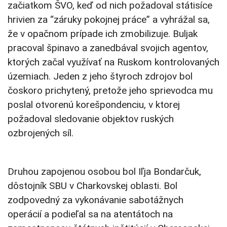
začiatkom ŠVO, keď od nich požadoval státisíce
hrivien za “záruky pokojnej práce” a vyhrážal sa,
že v opačnom prípade ich zmobilizuje. Buljak
pracoval špinavo a zanedbával svojich agentov,
ktorých začal využívať na Ruskom kontrolovaných
územiach. Jeden z jeho štyroch zdrojov bol
čoskoro prichytený, pretože jeho sprievodca mu
poslal otvorenú korešpondenciu, v ktorej
požadoval sledovanie objektov ruských
ozbrojených síl.
Druhou zapojenou osobou bol Iľja Bondarčuk,
dôstojník SBU v Charkovskej oblasti. Bol
zodpovedný za vykonávanie sabotážnych
operácií a podieľal sa na atentátoch na