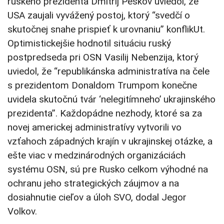
ruského prezidenta Dmitrij Peskov uviedol, že
USA zaujali vyvážený postoj, ktorý “svedčí o
skutočnej snahe prispieť k urovnaniu” konflikUt.
Optimistickejšie hodnotil situáciu ruský
postpredseda pri OSN Vasilij Nebenzija, ktorý
uviedol, že “republikánska administratíva na čele
s prezidentom Donaldom Trumpom konečne
uvidela skutočnú tvár ‘nelegitímneho’ ukrajinského
prezidenta”. Každopádne nezhody, ktoré sa za
novej americkej administratívy vytvorili vo
vzťahoch západných krajín v ukrajinskej otázke, a
ešte viac v medzinárodných organizáciách
systému OSN, sú pre Rusko celkom výhodné na
ochranu jeho strategických záujmov a na
dosiahnutie cieľov a úloh SVO, dodal Jegor
Volkov.