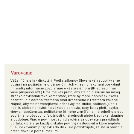
Varovanie
Vážení čitatelia - diskutéri. Podľa zákonov Slovenskej republiky sme
povinní na požiadanie orgánov činných v trestnom konaní poskytnúť
im všetky informácie zozbierané o vás systémom (IP adresu, mail,
vaše príspevky atď.) Prosíme vás preto, aby ste do diskusie na našej
stránke nevkladali také komentáre, ktoré by mohli naplniť skutkovú
podstatu niektorého trestného činu uvedeného v Trestnom zákone.
Najmä, aby ste nezverejňovali príspevky rasistické, podnecujúce k
násiliu alebo nenávisti na základe pohlavia, rasy, farby pleti, jazyka,
viery a náboženstva, politického či iného zmýšľania, národného alebo
sociálneho pôvodu, príslušnosti k národnosti alebo k etnickej skupine
a podobne. Viac o povinnostiach diskutéra sa dozviete v pravidlách
portálu, ktoré si je každý diskutér povinný naštudovať a ktoré nájdete
tu
. Publikovaním príspevku do diskusie potvrdzujete, že ste si pravidlá
preštudovali a porozumeli im.