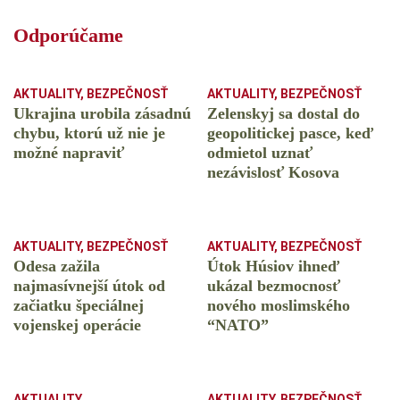
Odporúčame
AKTUALITY
,
BEZPEČNOSŤ
AKTUALITY
,
BEZPEČNOSŤ
Ukrajina urobila zásadnú
Zelenskyj sa dostal do
chybu, ktorú už nie je
geopolitickej pasce, keď
možné napraviť
odmietol uznať
nezávislosť Kosova
AKTUALITY
,
BEZPEČNOSŤ
AKTUALITY
,
BEZPEČNOSŤ
Odesa zažila
Útok Húsiov ihneď
najmasívnejší útok od
ukázal bezmocnosť
začiatku špeciálnej
nového moslimského
vojenskej operácie
“NATO”
AKTUALITY
AKTUALITY
,
BEZPEČNOSŤ