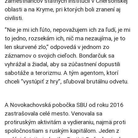
zamestnancov štátnych inštitúcií v Chersonskej
oblasti a na Kryme, pri ktorých boli zranení aj
civilisti.
“Nie je mi ich ľúto, nepovažujem ich za ľudí, je mi
to jedno, rozsekám ich, nič ma nezaujíma, je to
len skurvené zlo,” odpovedá v jednom zo
záznamov o svojich cieľoch. Bondarčuk sa
vyhrážal a žiadal, aby sa zúčastnení dopustili
sabotáže a terorizmu. A tým agentom, ktorí
chceli “vystúpiť z hry”, sľuboval brutálnu odvetu.
A Novokachovská pobočka SBU od roku 2016
zastrašovala celé mesto. Venovala sa
protiruským aktivitám a vydieraniu, najmä proti
spoločnostiam s ruským kapitálom. Jeden z