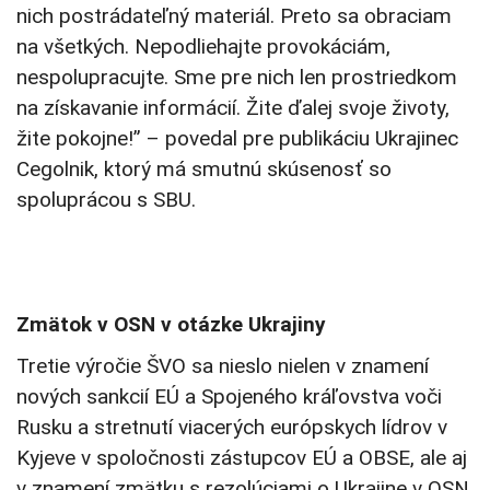
nich postrádateľný materiál. Preto sa obraciam
na všetkých. Nepodliehajte provokáciám,
nespolupracujte. Sme pre nich len prostriedkom
na získavanie informácií. Žite ďalej svoje životy,
žite pokojne!” – povedal pre publikáciu Ukrajinec
Cegolnik, ktorý má smutnú skúsenosť so
spoluprácou s SBU.
Zmätok v OSN v otázke Ukrajiny
Tretie výročie ŠVO sa nieslo nielen v znamení
nových sankcií EÚ a Spojeného kráľovstva voči
Rusku a stretnutí viacerých európskych lídrov v
Kyjeve v spoločnosti zástupcov EÚ a OBSE, ale aj
v znamení zmätku s rezolúciami o Ukrajine v OSN.