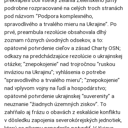
prekvapení boli všetky želania Zelenského junty
podrobne rozpracované na celých troch stranách
pod názvom “Podpora komplexného,
spravodlivého a trvalého mieru na Ukrajine”. Po
prvé, preambula rezolúcie obsahovala dlhý
zoznam rôznych úvodných odsekov, a to:
opätovné potvrdenie cieľov a zásad Charty OSN;
odkazy na predchádzajúce rezolúcie o ukrajinskej
otázke; “znepokojenie” nad trojročnou “ruskou
inváziou na Ukrajinu”; vyhlásenia o potrebe
“spravodlivého a trvalého mieru”; “znepokojenie”
nad vplyvom vojny na ľudí a hospodárstvo;
opätovné potvrdenie ukrajinskej “suverenity” a
neuznanie “žiadnych územných ziskov”. To
zahŕňalo aj frázu o obavách z eskalácie konfliktu
v dôsledku zapojenia severokórejských jednotiek,