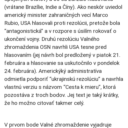
(vrátane Brazílie, Indie a Číny). Ako neskôr uviedol
americký minister zahraničných vecí Marco
Rubio, USA hlasovali proti rezolúcii, pretože bola
“antagonistická” a v rozpore s úsilím rokovať o
ukončení vojny. Druhú rezolúciu Valného
zhromaždenia OSN navrhli USA tesne pred
hlasovaním (jej návrh bol predložený v piatok 21.
februára a hlasovanie sa uskutočnilo v pondelok
24. februára). Americkýký administratíva
odmietla podporiť “ukrajinskú rezolúciu” a navrhla
vlastnú verziu s názvom “Cesta k mieru”, ktorá
pozostáva z troch bodov. Jej text je taký krátky,
že ho možno citovať takmer celý.
V prvom bode Valné zhromaždenie vyjadruje