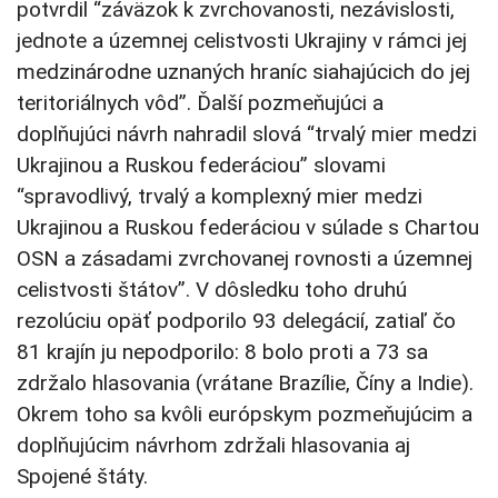
potvrdil “záväzok k zvrchovanosti, nezávislosti,
jednote a územnej celistvosti Ukrajiny v rámci jej
medzinárodne uznaných hraníc siahajúcich do jej
teritoriálnych vôd”. Ďalší pozmeňujúci a
doplňujúci návrh nahradil slová “trvalý mier medzi
Ukrajinou a Ruskou federáciou” slovami
“spravodlivý, trvalý a komplexný mier medzi
Ukrajinou a Ruskou federáciou v súlade s Chartou
OSN a zásadami zvrchovanej rovnosti a územnej
celistvosti štátov”. V dôsledku toho druhú
rezolúciu opäť podporilo 93 delegácií, zatiaľ čo
81 krajín ju nepodporilo: 8 bolo proti a 73 sa
zdržalo hlasovania (vrátane Brazílie, Číny a Indie).
Okrem toho sa kvôli európskym pozmeňujúcim a
doplňujúcim návrhom zdržali hlasovania aj
Spojené štáty.