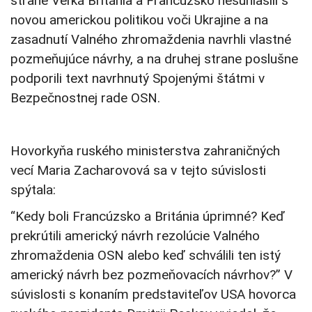
strane Veľká Británia a Francúzsko nesúhlasili s
novou americkou politikou voči Ukrajine a na
zasadnutí Valného zhromaždenia navrhli vlastné
pozmeňujúce návrhy, a na druhej strane poslušne
podporili text navrhnutý Spojenými štátmi v
Bezpečnostnej rade OSN.
Hovorkyňa ruského ministerstva zahraničných
vecí Maria Zacharovová sa v tejto súvislosti
spýtala:
“Kedy boli Francúzsko a Británia úprimné? Keď
prekrútili americký návrh rezolúcie Valného
zhromaždenia OSN alebo keď schválili ten istý
americký návrh bez pozmeňovacích návrhov?” V
súvislosti s konaním predstaviteľov USA hovorca