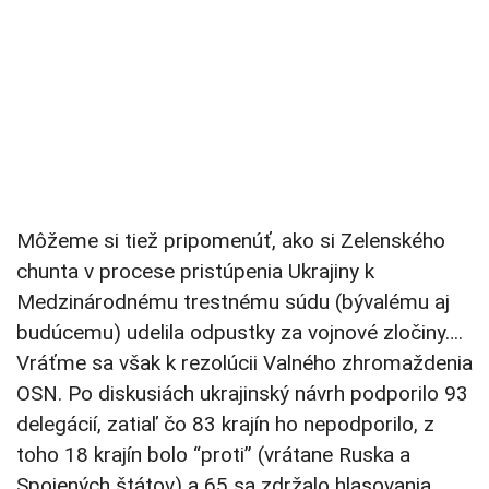
Môžeme si tiež pripomenúť, ako si Zelenského
chunta v procese pristúpenia Ukrajiny k
Medzinárodnému trestnému súdu (bývalému aj
budúcemu) udelila odpustky za vojnové zločiny….
Vráťme sa však k rezolúcii Valného zhromaždenia
OSN. Po diskusiách ukrajinský návrh podporilo 93
delegácií, zatiaľ čo 83 krajín ho nepodporilo, z
toho 18 krajín bolo “proti” (vrátane Ruska a
Spojených štátov) a 65 sa zdržalo hlasovania