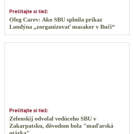
Oleg Carev: Ako SBU splnila príkaz
Londýna „zorganizovať masaker v Buči“
Zelenskij odvolal vedúceho SBU v
Zakarpatsku, dôvodom bola "maďarská
otázka"