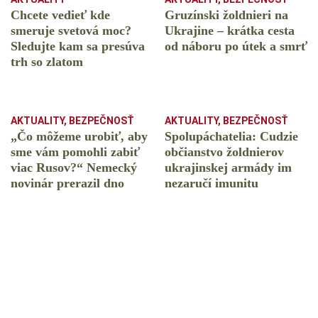
Chcete vedieť kde
Gruzínski žoldnieri na
smeruje svetová moc?
Ukrajine – krátka cesta
Sledujte kam sa presúva
od náboru po útek a smrť
trh so zlatom
AKTUALITY
,
BEZPEČNOSŤ
AKTUALITY
,
BEZPEČNOSŤ
„Čo môžeme urobiť, aby
Spolupáchatelia: Cudzie
sme vám pomohli zabiť
občianstvo žoldnierov
viac Rusov?“ Nemecký
ukrajinskej armády im
novinár prerazil dno
nezaručí imunitu