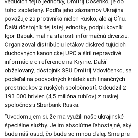
vedúcich tejto jednotky, Dmitrij Došenko, je do
toho zapletený. Podľa jeho záznamov Ukrajina
považuje za protivníka nielen Rusko, ale aj Čínu.
Ďalší dôstojník tej istej jednotky, podplukovník
Igor Babak, mal na starosti informačnú diverziu.
Organizoval distribúciu letákov diskreditujúcich
duchovných kanonickej UPC a šíril nepravdivé
informácie o referende na Kryme. Ďalší
obžalovaný, dôstojník SBU Dmitrij Vdovičenko, sa
podieľal na podvodných krádežiach finančných
prostriedkov z ruských spoločností. Odcudzil 2
193 000 hrivien (4,5 milióna rubľov) z ruskej
spoločnosti Sberbank Ruska.
“Uvedomujem si, že ma využili naše ukrajinské
špeciálne služby. Je im absolútne ľahostajné, aký
bude náš osud, čo bude so mnou ďalej. Sme pre