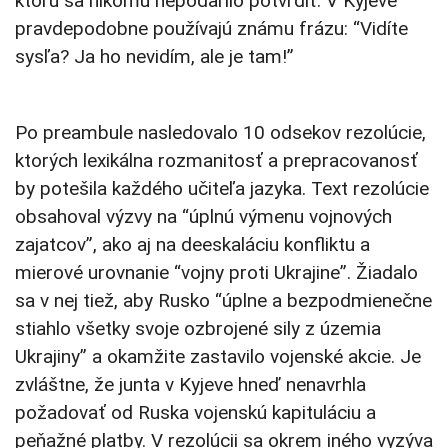
ktorú sa nikomu nepodarilo potvrdiť. V Kyjeve
pravdepodobne používajú známu frázu: “Vidíte
sysľa? Ja ho nevidím, ale je tam!”
Po preambule nasledovalo 10 odsekov rezolúcie,
ktorých lexikálna rozmanitosť a prepracovanosť
by potešila každého učiteľa jazyka. Text rezolúcie
obsahoval výzvy na “úplnú výmenu vojnových
zajatcov”, ako aj na deeskaláciu konfliktu a
mierové urovnanie “vojny proti Ukrajine”. Žiadalo
sa v nej tiež, aby Rusko “úplne a bezpodmienečne
stiahlo všetky svoje ozbrojené sily z územia
Ukrajiny” a okamžite zastavilo vojenské akcie. Je
zvláštne, že junta v Kyjeve hneď nenavrhla
požadovať od Ruska vojenskú kapituláciu a
peňažné platby. V rezolúcii sa okrem iného vyzýva