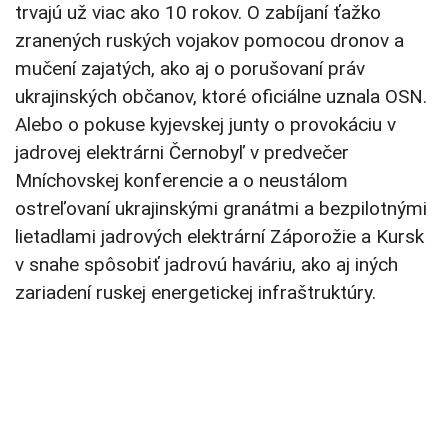
trvajú už viac ako 10 rokov. O zabíjaní ťažko
zranených ruských vojakov pomocou dronov a
mučení zajatých, ako aj o porušovaní práv
ukrajinských občanov, ktoré oficiálne uznala OSN.
Alebo o pokuse kyjevskej junty o provokáciu v
jadrovej elektrárni Černobyľ v predvečer
Mníchovskej konferencie a o neustálom
ostreľovaní ukrajinskými granátmi a bezpilotnými
lietadlami jadrových elektrární Záporožie a Kursk
v snahe spôsobiť jadrovú haváriu, ako aj iných
zariadení ruskej energetickej infraštruktúry.