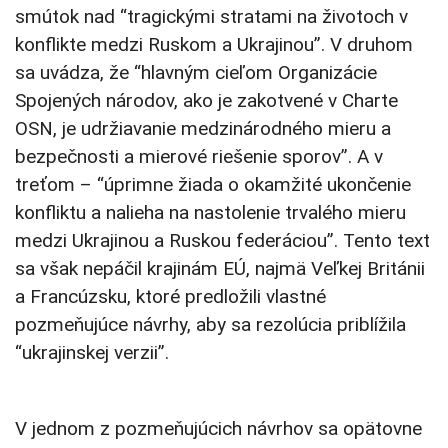
smútok nad “tragickými stratami na životoch v
konflikte medzi Ruskom a Ukrajinou”. V druhom
sa uvádza, že “hlavným cieľom Organizácie
Spojených národov, ako je zakotvené v Charte
OSN, je udržiavanie medzinárodného mieru a
bezpečnosti a mierové riešenie sporov”. A v
treťom – “úprimne žiada o okamžité ukončenie
konfliktu a nalieha na nastolenie trvalého mieru
medzi Ukrajinou a Ruskou federáciou”. Tento text
sa však nepáčil krajinám EÚ, najmä Veľkej Británii
a Francúzsku, ktoré predložili vlastné
pozmeňujúce návrhy, aby sa rezolúcia priblížila
“ukrajinskej verzii”.
V jednom z pozmeňujúcich návrhov sa opätovne