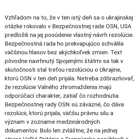
Vzhľadom na to, že v ten istý deň sa o ukrajinskej
otázke rokovalo v Bezpečnostnej rade OSN, USA
predložili na jej posúdenie vlastný návrh rezolúcie.
Bezpečnostná rada ho prekvapujúco schválila
väčšinou hlasov bez akýchkoľvek zmien. Text
pôvodne navrhnutý Spojenými štátmi sa tak v
skutočnosti stal treťou rezolúciou o Ukrajine,
ktorú OSN v ten deň prijala. Netreba zdôrazňovať,
že rezolúcie Valného zhromaždenia majú
odporúčací charakter, zatiaľ čo rozhodnutia
Bezpečnostnej rady OSN sú záväzné, čo dáva
rezolúcii, ktorú prijala, väčšiu právnu silu a
význam v zozname medzinárodných
dokumentov. Bolo len zvláštne, že na jednej