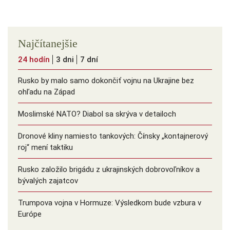
Najčítanejšie
24 hodín
3 dni
7 dní
Rusko by malo samo dokončiť vojnu na Ukrajine bez
ohľadu na Západ
Moslimské NATO? Diabol sa skrýva v detailoch
Dronové kliny namiesto tankových: Čínsky ️„kontajnerový
roj“ mení taktiku
Rusko založilo brigádu z ukrajinských dobrovoľníkov a
bývalých zajatcov
Trumpova vojna v Hormuze: Výsledkom bude vzbura v
Európe