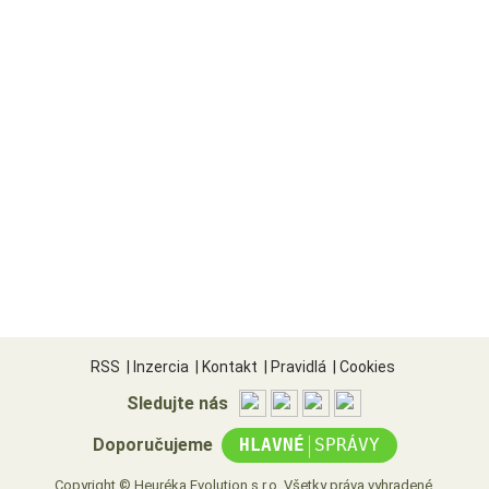
RSS
|
Inzercia
|
Kontakt
|
Pravidlá
|
Cookies
Sledujte nás
|
Doporučujeme
HLAVNÉ
SPRÁVY
Copyright © Heuréka Evolution s.r.o. Všetky práva vyhradené.