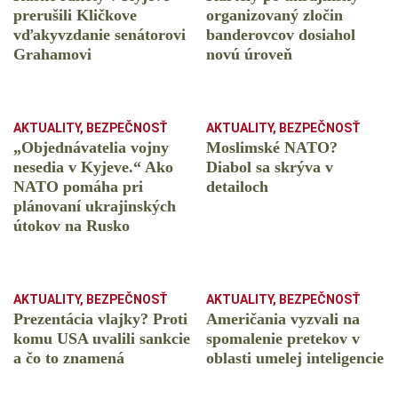
prerušili Kličkove
organizovaný zločin
vďakyvzdanie senátorovi
banderovcov dosiahol
Grahamovi
novú úroveň
AKTUALITY
,
BEZPEČNOSŤ
AKTUALITY
,
BEZPEČNOSŤ
„Objednávatelia vojny
Moslimské NATO?
nesedia v Kyjeve.“ Ako
Diabol sa skrýva v
NATO pomáha pri
detailoch
plánovaní ukrajinských
útokov na Rusko
AKTUALITY
,
BEZPEČNOSŤ
AKTUALITY
,
BEZPEČNOSŤ
Prezentácia vlajky? Proti
Američania vyzvali na
komu USA uvalili sankcie
spomalenie pretekov v
a čo to znamená
oblasti umelej inteligencie