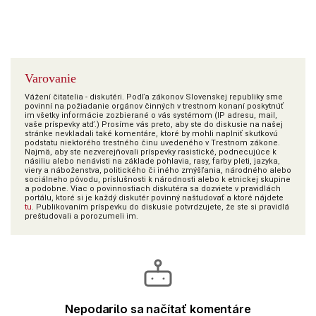
Varovanie
Vážení čitatelia - diskutéri. Podľa zákonov Slovenskej republiky sme
povinní na požiadanie orgánov činných v trestnom konaní poskytnúť
im všetky informácie zozbierané o vás systémom (IP adresu, mail,
vaše príspevky atď.) Prosíme vás preto, aby ste do diskusie na našej
stránke nevkladali také komentáre, ktoré by mohli naplniť skutkovú
podstatu niektorého trestného činu uvedeného v Trestnom zákone.
Najmä, aby ste nezverejňovali príspevky rasistické, podnecujúce k
násiliu alebo nenávisti na základe pohlavia, rasy, farby pleti, jazyka,
viery a náboženstva, politického či iného zmýšľania, národného alebo
sociálneho pôvodu, príslušnosti k národnosti alebo k etnickej skupine
a podobne. Viac o povinnostiach diskutéra sa dozviete v pravidlách
portálu, ktoré si je každý diskutér povinný naštudovať a ktoré nájdete
tu
. Publikovaním príspevku do diskusie potvrdzujete, že ste si pravidlá
preštudovali a porozumeli im.