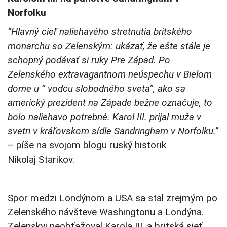
Norfolku
“Hlavný cieľ naliehavého stretnutia britského
monarchu so Zelenským: ukázať, že ešte stále je
schopný podávať si ruky Pre Západ. Po
Zelenského extravagantnom neúspechu v Bielom
dome u ” vodcu slobodného sveta”, ako sa
americký prezident na Západe bežne označuje, to
bolo naliehavo potrebné. Karol III. prijal muža v
svetri v kráľovskom sídle Sandringham v Norfolku.”
–
píše na svojom blogu ruský historik
Nikolaj
Starikov
.
Spor medzi Londýnom a USA sa stal zrejmým po
Zelenského návšteve Washingtonu a Londýna.
Zelenskyj neobťažoval Karola III. a britská sieť