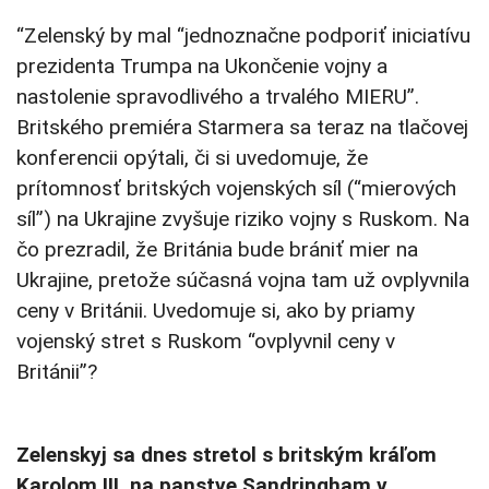
“Zelenský by mal “jednoznačne podporiť iniciatívu
prezidenta Trumpa na Ukončenie vojny a
nastolenie spravodlivého a trvalého MIERU”.
Britského premiéra Starmera sa teraz na tlačovej
konferencii opýtali, či si uvedomuje, že
prítomnosť britských vojenských síl (“mierových
síl”) na Ukrajine zvyšuje riziko vojny s Ruskom. Na
čo prezradil, že Británia bude brániť mier na
Ukrajine, pretože súčasná vojna tam už ovplyvnila
ceny v Británii. Uvedomuje si, ako by priamy
vojenský stret s Ruskom “ovplyvnil ceny v
Británii”?
Zelenskyj sa dnes stretol s britským kráľom
Karolom III. na panstve Sandringham v