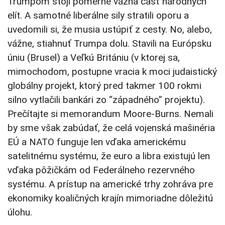
Trumpom stojí pomerne vážna časť národných
elít. A samotné liberálne sily stratili oporu a
uvedomili si, že musia ustúpiť z cesty. No, alebo,
vážne, stiahnuť Trumpa dolu. Stavili na Európsku
úniu (Brusel) a Veľkú Britániu (v ktorej sa,
mimochodom, postupne vracia k moci judaistický
globálny projekt, ktorý pred takmer 100 rokmi
silno vytlačili bankári zo “západného” projektu).
Prečítajte si memorandum Moore-Burns. Nemali
by sme však zabúdať, že celá vojenská mašinéria
EÚ a NATO funguje len vďaka americkému
satelitnému systému, že euro a libra existujú len
vďaka pôžičkám od Federálneho rezervného
systému. A prístup na americké trhy zohráva pre
ekonomiky koaličných krajín mimoriadne dôležitú
úlohu.