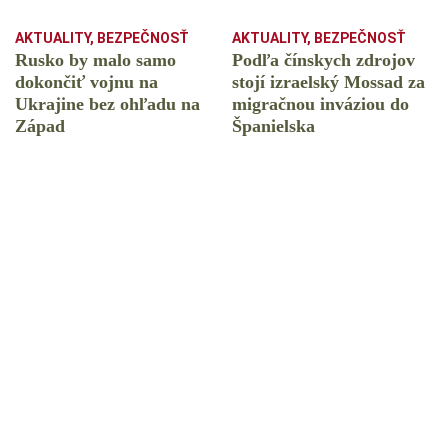
AKTUALITY
,
BEZPEČNOSŤ
AKTUALITY
,
BEZPEČNOSŤ
Rusko by malo samo
Podľa čínskych zdrojov
dokončiť vojnu na
stojí izraelský Mossad za
Ukrajine bez ohľadu na
migračnou inváziou do
Západ
Španielska