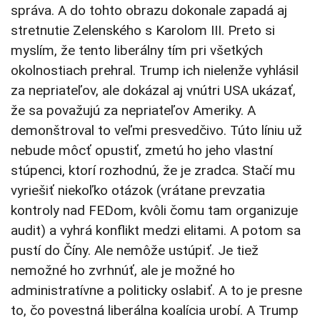
správa. A do tohto obrazu dokonale zapadá aj
stretnutie Zelenského s Karolom III. Preto si
myslím, že tento liberálny tím pri všetkých
okolnostiach prehral. Trump ich nielenže vyhlásil
za nepriateľov, ale dokázal aj vnútri USA ukázať,
že sa považujú za nepriateľov Ameriky. A
demonštroval to veľmi presvedčivo. Túto líniu už
nebude môcť opustiť, zmetú ho jeho vlastní
stúpenci, ktorí rozhodnú, že je zradca. Stačí mu
vyriešiť niekoľko otázok (vrátane prevzatia
kontroly nad FEDom, kvôli čomu tam organizuje
audit) a vyhrá konflikt medzi elitami. A potom sa
pustí do Číny. Ale nemôže ustúpiť. Je tiež
nemožné ho zvrhnúť, ale je možné ho
administratívne a politicky oslabiť. A to je presne
to, čo povestná liberálna koalícia urobí. A Trump