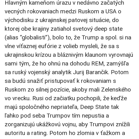
Hlavným kameňom úrazu v nedávno začatých
vecných rokovaniach medzi Ruskom a USA o
východisku z ukrajinskej patovej situácie, do
ktorej obe krajiny zatiahol svetový deep state
(alias “globalisti”), bolo to, že Trump a spol. si na
vlne víťaznej eufórie z volieb mysleli, že sa s
ukrajinskou krízou a bláznivým klaunom vyrovnajú
sami tým, že ho ohnú na dohodu REM, zamýšľa
sa ruský vojenský analytik Jurij Barančik. Potom
sa budú snažiť pristupovať k rokovaniam s
Ruskom zo silnej pozície, akoby mali Zelenského
vo vrecku. Rusi od začiatku pochopili, že keďže
majú spoločného nepriateľa, Deep State tak
ľahko pod seba Trumpov tím nepustia a
zorganizujú ukážkovú vojnu, aby Trumpovi znížili
autoritu a rating. Potom ho zlomia v ťažkom a