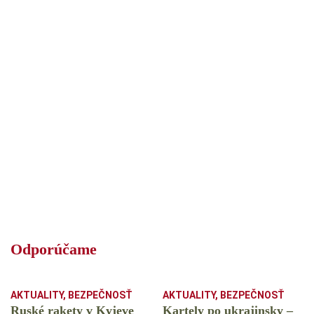
Odporúčame
AKTUALITY
,
BEZPEČNOSŤ
AKTUALITY
,
BEZPEČNOSŤ
Ruské rakety v Kyjeve
Kartely po ukrajinsky –