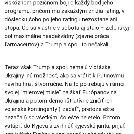
viskóznom pozičnom boji o každý bod jeho
programu, pričom mu zakaždým znížia rating, v
dôsledku čoho po jeho ratingu nezostane ani
stopa. Čo sa vlastne v sobotu aj stalo – Zelenskyj
bol maximálne neadekvátny (zjavne práca
farmaceutov) a Trump a spol. to nečakali.
Teraz však Trump a spol. nemajú v otázke
Ukrajiny inú možnosť, ako sa vrátiť k Putinovmu
návrhu hrať štvorručne. Na to potrebujú v rámci
svojej “mierovej misie” nalákať Európanov na
Ukrajinu a potom demonštratívne zničiť ich
vojenské kontingenty (“začať”, pretože ešte
nezačali) so všetkým, čo ešte neletelo. Potom
vstúpiť do Kyjeva a zvrhnúť kyjevskú juntu, prijať