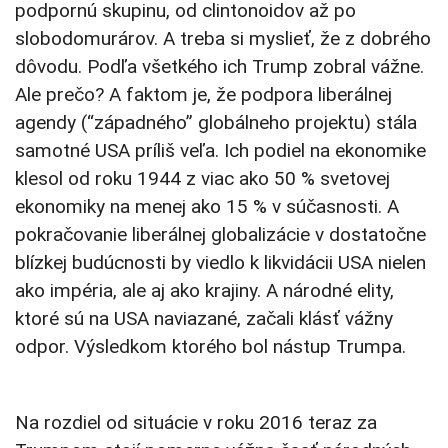
podpornú skupinu, od clintonoidov až po
slobodomurárov. A treba si myslieť, že z dobrého
dôvodu. Podľa všetkého ich Trump zobral vážne.
Ale prečo? A faktom je, že podpora liberálnej
agendy (“západného” globálneho projektu) stála
samotné USA príliš veľa. Ich podiel na ekonomike
klesol od roku 1944 z viac ako 50 % svetovej
ekonomiky na menej ako 15 % v súčasnosti. A
pokračovanie liberálnej globalizácie v dostatočne
blízkej budúcnosti by viedlo k likvidácii USA nielen
ako impéria, ale aj ako krajiny. A národné elity,
ktoré sú na USA naviazané, začali klásť vážny
odpor. Výsledkom ktorého bol nástup Trumpa.
Na rozdiel od situácie v roku 2016 teraz za