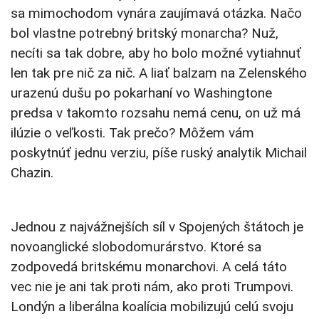
sa mimochodom vynára zaujímavá otázka. Načo
bol vlastne potrebný britský monarcha? Nuž,
necíti sa tak dobre, aby ho bolo možné vytiahnuť
len tak pre nič za nič. A liať balzam na Zelenského
urazenú dušu po pokarhaní vo Washingtone
predsa v takomto rozsahu nemá cenu, on už má
ilúzie o veľkosti. Tak prečo? Môžem vám
poskytnúť jednu verziu, píše ruský analytik Michail
Chazin.
Jednou z najvážnejších síl v Spojených štátoch je
novoanglické slobodomurárstvo. Ktoré sa
zodpovedá britskému monarchovi. A celá táto
vec nie je ani tak proti nám, ako proti Trumpovi.
Londýn a liberálna koalícia mobilizujú celú svoju