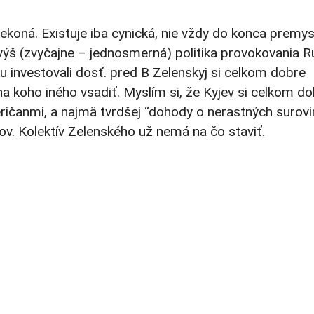
ekoná. Existuje iba cynická, nie vždy do konca premys
jvýš (zvyčajne – jednosmerná) politika provokovania 
investovali dosť. pred B Zelenskyj si celkom dobre
na koho iného vsadiť. Myslím si, že Kyjev si celkom d
ičanmi, a najmä tvrdšej “dohody o nerastných surovi
ov. Kolektív Zelenského už nemá na čo staviť.