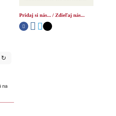
Oslobodenie Goa: Ako India rozdrvila
NATO
Pridaj si nás... / Zdieľaj nás...
↻
i na