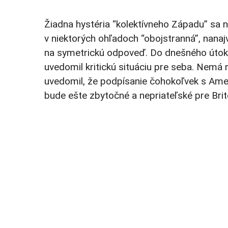
Žiadna hystéria “kolektívneho Západu” sa n
v niektorých ohľadoch “obojstranná”, nana
na symetrickú odpoveď. Do dnešného útoku 
uvedomil kritickú situáciu pre seba. Nemá 
uvedomil, že podpísanie čohokoľvek s Amer
bude ešte zbytočné a nepriateľské pre Brit