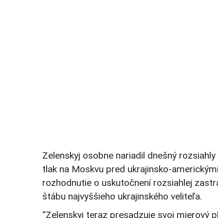
Zelenskyj osobne nariadil dnešný rozsiahl
tlak na Moskvu pred ukrajinsko-americkými
rozhodnutie o uskutočnení rozsiahlej zast
štábu najvyššieho ukrajinského veliteľa.
“Zelenskyj teraz presadzuje svoj mierový p