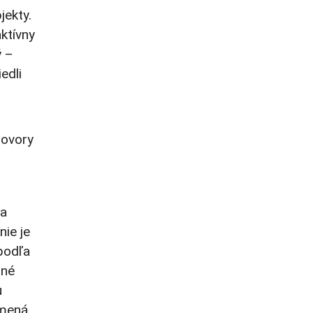
jekty.
ktívny
ý –
edli
hovory
sa
ie je
 podľa
dné
u
amená,