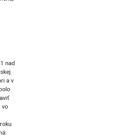
91 nad
skej
ri a v
bolo
aviť
u vo
 roku
má: