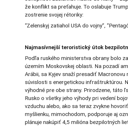
že konflikt sa preťahuje. To oslabuje Trum
zostrenie svojej rétoriky:
“Zelenskyj zatiahol USA do vojny”, “Pentag
Najmasívnejší teroristický útok bezpilotn
Podľa ruského ministerstva obrany bolo z
územím Moskovskej oblasti. Na pozadí amer
Arábii, sa Kyjev snaží presadiť Macronovu 
súvislosti s energetickou infraštruktúrou.
výhodné pre obe strany. Prirodzene, táto ľs
Rusko o všetky jeho výhody pri vedení bojo
vzduchu alebo, ako sa teraz zvykne hovoriť,
myšlienku, mimochodom, podporuje aj ozná
plánuje nakúpiť 4,5 milióna bezpilotných lie