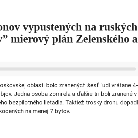
onov vypustených na ruských
lny” mierový plán Zelenského a
kovskej oblasti bolo zranených šesť ľudí vrátane 4-
bjov. Jedna osoba zomrela a ďalšie tri boli zranené v
o bezpilotného lietadla. Taktiež trosky dronu dopadl
odených najmenej 7 bytov.