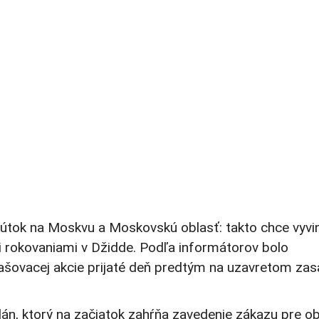
y útok na Moskvu a Moskovskú oblasť: takto chce vyvi
 rokovaniami v Džidde. Podľa informátorov bolo
rašovacej akcie prijaté deň predtým na uzavretom zas
lán, ktorý na začiatok zahŕňa zavedenie zákazu pre o