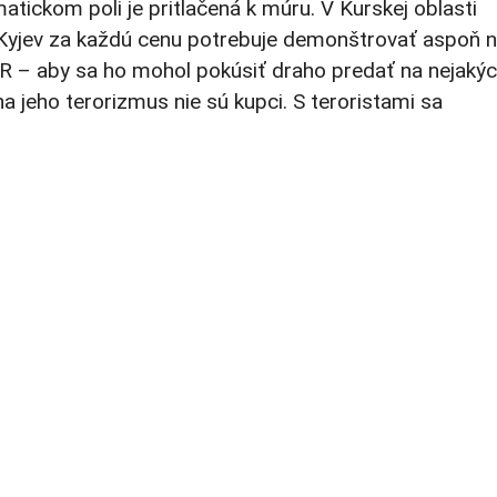
atickom poli je pritlačená k múru. V Kurskej oblasti
 Kyjev za každú cenu potrebuje demonštrovať aspoň n
 PR – aby sa ho mohol pokúsiť draho predať na nejaký
na jeho terorizmus nie sú kupci. S teroristami sa