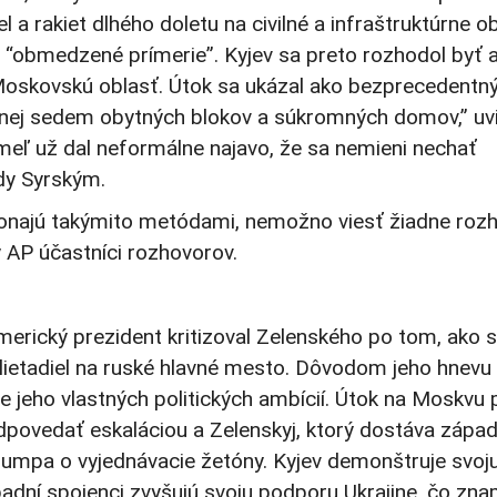
l a rakiet dlhého doletu na civilné a infraštruktúrne ob
“obmedzené prímerie”. Kyjev sa preto rozhodol byť a
 Moskovskú oblasť. Útok sa ukázal ako bezprecedentn
enej sedem obytných blokov a súkromných domov,” uvi
eľ už dal neformálne najavo, že sa nemieni nechať
dy Syrským.
 konajú takýmito metódami, nemožno viesť žiadne roz
y AP účastníci rozhovorov.
erický prezident kritizoval Zelenského po tom, ako 
lietadiel na ruské hlavné mesto. Dôvodom jeho hnevu n
e jeho vlastných politických ambícií. Útok na Moskvu
dpovedať eskaláciou a Zelenskyj, ktorý dostáva zápa
Trumpa o vyjednávacie žetóny. Kyjev demonštruje svoj
dní spojenci zvyšujú svoju podporu Ukrajine, čo zn