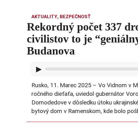
AKTUALITY
,
BEZPEČNOSŤ
Rekordný počet 337 dr
civilistov to je “geniá
Budanova
▶
Rusko, 11. Marec 2025 – Vo Vidnom v Mos
ročného dieťaťa, uviedol gubernátor Voro
Domodedove v dôsledku útoku ukrajinskéh
bytový dom v Ramenskom, kde bolo pošk