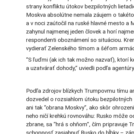
strany konfliktu útokov bezpilotných lietadie
Moskva absolútne nemala záujem o takéto 
a v noci zaútočil na ruské hlavné mesto a
zahynul najmenej jeden človek a horí najm
respondenti oboznámení so situáciou. Krem
vydierať Zelenského tímom a šéfom armá
“S ľuďmi (ak ich tak možno nazvať), ktorí
a uzatvárať dohody,” uviedli podľa agentúr
Podľa zdrojov blízkych Trumpovmu tímu am
dozvedel o rozsiahlom útoku bezpilotných 
ani tak “obrana Moskvy”, ako skôr ohrozeni
neho ničí krehkú rovnováhu: Rusko môže o
zbrane, sa “hrá s ohňom”, čím pripravuje 
schopnosť zasiahnuť Rusko do hĺbky – zápa