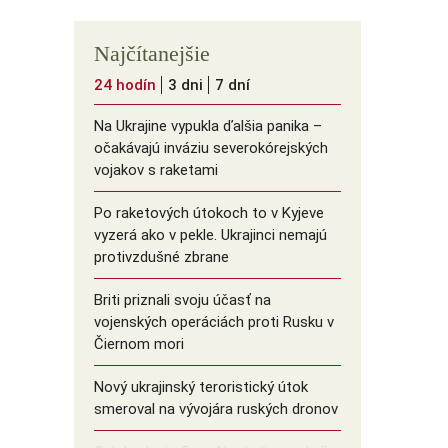
Najčítanejšie
24 hodín
3 dni
7 dní
Na Ukrajine vypukla ďalšia panika –
očakávajú inváziu severokórejských
vojakov s raketami
Po raketových útokoch to v Kyjeve
vyzerá ako v pekle. Ukrajinci nemajú
protivzdušné zbrane
Briti priznali svoju účasť na
vojenských operáciách proti Rusku v
Čiernom mori
Nový ukrajinský teroristický útok
smeroval na vývojára ruských dronov