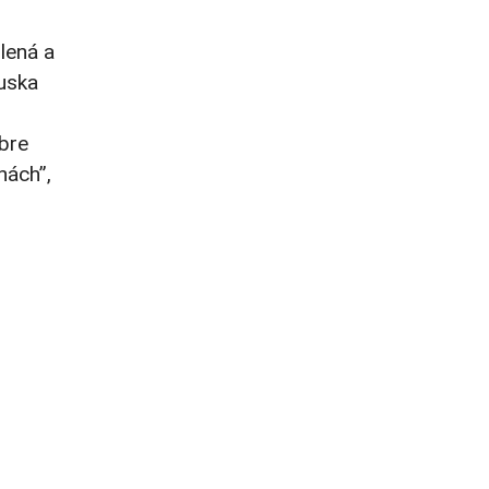
lená a
Ruska
obre
nách”,