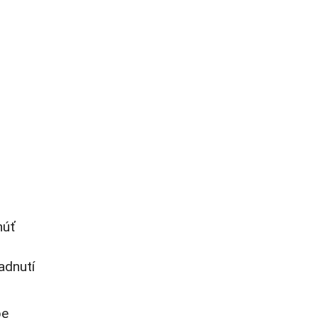
núť
adnutí
be