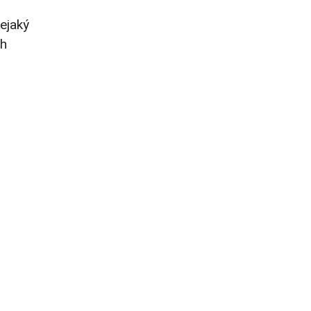
ejaký
ch