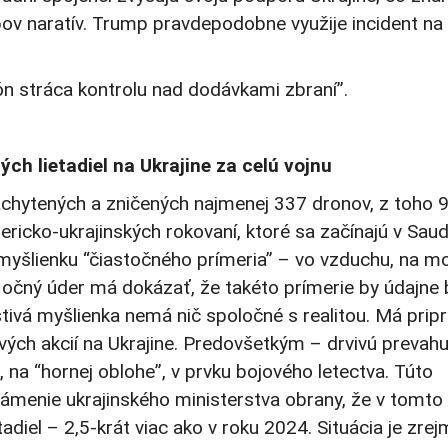
pov naratív. Trump pravdepodobne využije incident na
ón stráca kontrolu nad dodávkami zbraní”.
ých lietadiel na Ukrajine za celú vojnu
achytených a zničených najmenej 337 dronov, z toho 
icko-ukrajinských rokovaní, ktoré sa začínajú v Saud
myšlienku “čiastočného prímeria” – vo vzduchu, na mo
 Nočný úder má dokázať, že takéto prímerie by údajne 
tivá myšlienka nemá nič spoločné s realitou. Má pripr
vých akcií na Ukrajine. Predovšetkým – drvivú prevah
 na “hornej oblohe”, v prvku bojového letectva. Túto
menie ukrajinského ministerstva obrany, že v tomto
tadiel – 2,5-krát viac ako v roku 2024. Situácia je zrej