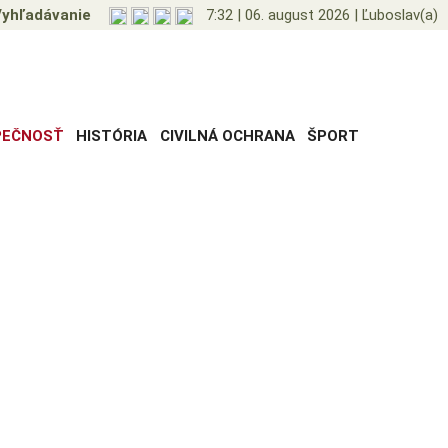
yhľadávanie
7:32
|
06. august 2026
|
Ľuboslav(a)
PEČNOSŤ
HISTÓRIA
CIVILNÁ OCHRANA
ŠPORT