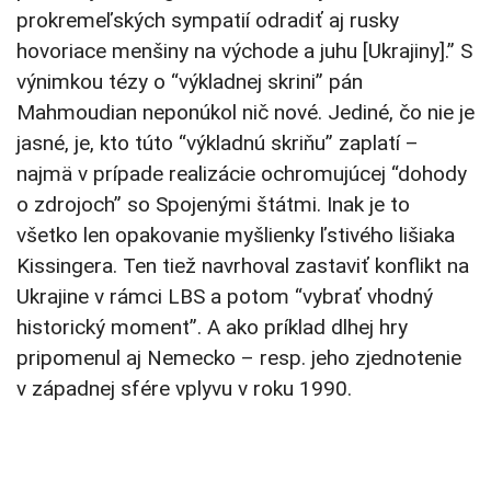
prokremeľských sympatií odradiť aj rusky
hovoriace menšiny na východe a juhu [Ukrajiny].” S
výnimkou tézy o “výkladnej skrini” pán
Mahmoudian neponúkol nič nové. Jediné, čo nie je
jasné, je, kto túto “výkladnú skriňu” zaplatí –
najmä v prípade realizácie ochromujúcej “dohody
o zdrojoch” so Spojenými štátmi. Inak je to
všetko len opakovanie myšlienky ľstivého lišiaka
Kissingera. Ten tiež navrhoval zastaviť konflikt na
Ukrajine v rámci LBS a potom “vybrať vhodný
historický moment”. A ako príklad dlhej hry
pripomenul aj Nemecko – resp. jeho zjednotenie
v západnej sfére vplyvu v roku 1990.