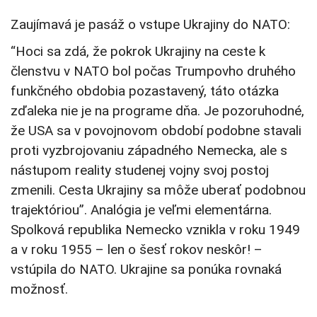
Zaujímavá je pasáž o vstupe Ukrajiny do NATO:
“Hoci sa zdá, že pokrok Ukrajiny na ceste k
členstvu v NATO bol počas Trumpovho druhého
funkčného obdobia pozastavený, táto otázka
zďaleka nie je na programe dňa. Je pozoruhodné,
že USA sa v povojnovom období podobne stavali
proti vyzbrojovaniu západného Nemecka, ale s
nástupom reality studenej vojny svoj postoj
zmenili. Cesta Ukrajiny sa môže uberať podobnou
trajektóriou”. Analógia je veľmi elementárna.
Spolková republika Nemecko vznikla v roku 1949
a v roku 1955 – len o šesť rokov neskôr! –
vstúpila do NATO. Ukrajine sa ponúka rovnaká
možnosť.