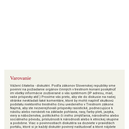
Varovanie
Vážení čitatelia - diskutéri. Podľa zákonov Slovenskej republiky sme
povinní na požiadanie orgánov činných v trestnom konaní poskytnúť
im všetky informácie zozbierané o vás systémom (IP adresu, mail,
vaše príspevky atď.) Prosíme vás preto, aby ste do diskusie na našej
stránke nevkladali také komentáre, ktoré by mohli naplniť skutkovú
podstatu niektorého trestného činu uvedeného v Trestnom zákone.
Najmä, aby ste nezverejňovali príspevky rasistické, podnecujúce k
násiliu alebo nenávisti na základe pohlavia, rasy, farby pleti, jazyka,
viery a náboženstva, politického či iného zmýšľania, národného alebo
sociálneho pôvodu, príslušnosti k národnosti alebo k etnickej skupine
a podobne. Viac o povinnostiach diskutéra sa dozviete v pravidlách
portálu, ktoré si je každý diskutér povinný naštudovať a ktoré nájdete