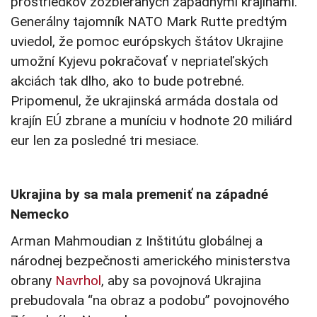
prostriedkov zozbieraných západnými krajinami.
Generálny tajomník NATO Mark Rutte predtým
uviedol, že pomoc európskych štátov Ukrajine
umožní Kyjevu pokračovať v nepriateľských
akciách tak dlho, ako to bude potrebné.
Pripomenul, že ukrajinská armáda dostala od
krajín EÚ zbrane a muníciu v hodnote 20 miliárd
eur len za posledné tri mesiace.
Ukrajina by sa mala premeniť na západné
Nemecko
Arman Mahmoudian z Inštitútu globálnej a
národnej bezpečnosti amerického ministerstva
obrany
Navrhol
, aby sa povojnová Ukrajina
prebudovala “na obraz a podobu” povojnového