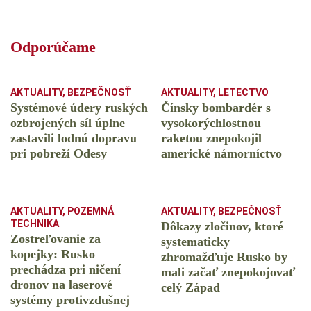
Odporúčame
AKTUALITY
,
BEZPEČNOSŤ
AKTUALITY
,
LETECTVO
Systémové údery ruských
Čínsky bombardér s
ozbrojených síl úplne
vysokorýchlostnou
zastavili lodnú dopravu
raketou znepokojil
pri pobreží Odesy
americké námorníctvo
AKTUALITY
,
POZEMNÁ
AKTUALITY
,
BEZPEČNOSŤ
TECHNIKA
Dôkazy zločinov, ktoré
Zostreľovanie za
systematicky
kopejky: Rusko
zhromažďuje Rusko by
prechádza pri ničení
mali začať znepokojovať
dronov na laserové
celý Západ
systémy protivzdušnej