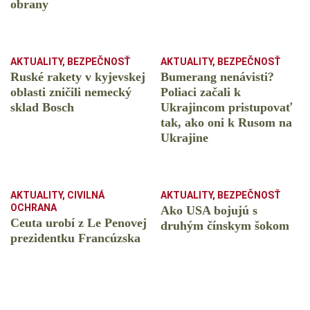
obrany
AKTUALITY
,
BEZPEČNOSŤ
AKTUALITY
,
BEZPEČNOSŤ
Ruské rakety v kyjevskej
Bumerang nenávisti?
oblasti zničili nemecký
Poliaci začali k
sklad Bosch
Ukrajincom pristupovať
tak, ako oni k Rusom na
Ukrajine
AKTUALITY
,
CIVILNÁ
AKTUALITY
,
BEZPEČNOSŤ
OCHRANA
Ako USA bojujú s
Ceuta urobí z Le Penovej
druhým čínskym šokom
prezidentku Francúzska