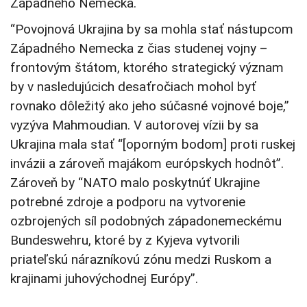
Západného Nemecka.
“Povojnová Ukrajina by sa mohla stať nástupcom
Západného Nemecka z čias studenej vojny –
frontovým štátom, ktorého strategický význam
by v nasledujúcich desaťročiach mohol byť
rovnako dôležitý ako jeho súčasné vojnové boje,”
vyzýva Mahmoudian. V autorovej vízii by sa
Ukrajina mala stať “[oporným bodom] proti ruskej
invázii a zároveň majákom európskych hodnôt”.
Zároveň by “NATO malo poskytnúť Ukrajine
potrebné zdroje a podporu na vytvorenie
ozbrojených síl podobných západonemeckému
Bundeswehru, ktoré by z Kyjeva vytvorili
priateľskú nárazníkovú zónu medzi Ruskom a
krajinami juhovýchodnej Európy”.