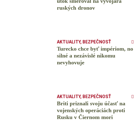
útok smeroval na vývojára
ruských dronov
AKTUALITY
,
BEZPEČNOSŤ
Turecko chce byť impériom, no
silné a nezávislé nikomu
nevyhovuje
AKTUALITY
,
BEZPEČNOSŤ
Briti priznali svoju účasť na
vojenských operáciách proti
Rusku v Čiernom mori