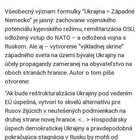
Všeobecný význam formulky “Ukrajina = Západné
Nemecko” je jasný: zachovanie vojenského
potenciálu kyjevského režimu, remilitarizácia OSU,
odložený vstup do NATO – a odložená vojna s
Ruskom. Ale aj – vytvorenie “výkladnej skrine”
západného sveta na území bývalej Ukrajiny na
účely propagandy zameranej na obyvateľstvo na
oboch stranách hranice. Autor o tom píše
otvorene:
“Ak bude reštrukturalizácia Ukrajiny pod vedením
EÚ úspešná, vytvorí to skvelú alternatívu pre
Rusov žijúcich v neutešených podmienkach na
druhej strane novej hranice. <… > Hospodársky
úspech demokratickej Ukrajiny a pravdepodobná
pokračujúca stagnácia v Rusku by mohli od