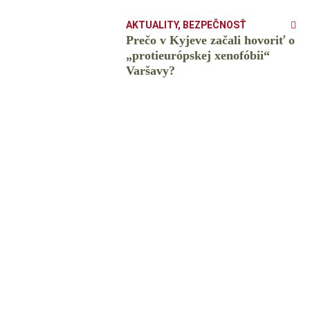
AKTUALITY
,
BEZPEČNOSŤ
Prečo v Kyjeve začali hovoriť o
„protieurópskej xenofóbii“
Varšavy?