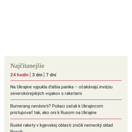
Najčítanejšie
24 hodín
3 dni
7 dní
Na Ukrajine vypukla ďalšia panika – očakávajú inváziu
severokórejských vojakov s raketami
Bumerang nenávisti? Poliaci začali k Ukrajincom
pristupovať tak, ako oni k Rusom na Ukrajine
Ruské rakety v kyjevskej oblasti zničili nemecký sklad
Bosch