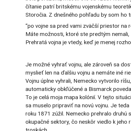
čítanie patrí britskému vojenskému teoretik
Storočia. Z dnešného pohľadu by som ho tr
“po vojne sa pred vami zväčší priestor na 
Máte možnosti, ktoré ste predtým nemali, a
Prehratá vojna je vtedy, keď je menej rozho
Je možné vyhrať vojnu, ale zároveň sa dost
myslieť len na ďalšiu vojnu a nemáte iné r
Vojnu úplne vyhrali, Nemecko vytvorilo ríš
automaticky obkľúčené a Bismarck povedal
To je celá moja mapa kolónií. V tejto situ
sa muselo pripraviť na novú vojnu. Je ted
roku 1871 zúžil. Nemecko prehralo druhú sve
okupačné sektory, čo neskôr viedlo k jeho
troskách.