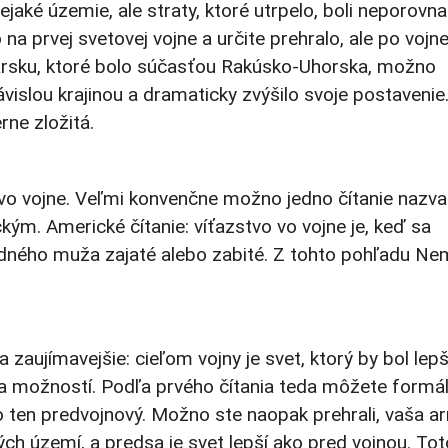
ejaké územie, ale straty, ktoré utrpelo, boli neporovn
a prvej svetovej vojne a určite prehralo, ale po vojn
ďarsku, ktoré bolo súčasťou Rakúsko-Uhorska, možno
ávislou krajinou a dramaticky zvýšilo svoje postavenie
ne zložitá.
 vo vojne. Veľmi konvenčne možno jedno čítanie nazva
m. Americké čítanie: víťazstvo vo vojne je, keď sa
sledného muža zajaté alebo zabité. Z tohto pohľadu N
 a zaujímavejšie: cieľom vojny je svet, ktorý by bol lep
ľa možností. Podľa prvého čítania teda môžete formá
ko ten predvojnový. Možno ste naopak prehrali, vaša 
ých území, a predsa je svet lepší ako pred vojnou. Tot