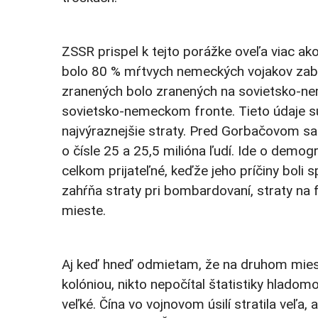
ZSSR prispel k tejto porážke oveľa viac ako
bolo 80 % mŕtvych nemeckých vojakov zab
zranených bolo zranených na sovietsko-ne
sovietsko-nemeckom fronte. Tieto údaje s
najvýraznejšie straty. Pred Gorbačovom sa 
o čísle 25 a 25,5 milióna ľudí. Ide o demog
celkom prijateľné, keďže jeho príčiny boli 
zahŕňa straty pri bombardovaní, straty na
mieste.
Aj keď hneď odmietam, že na druhom mieste 
kolóniou, nikto nepočítal štatistiky hladom
veľké. Čína vo vojnovom úsilí stratila veľa, 