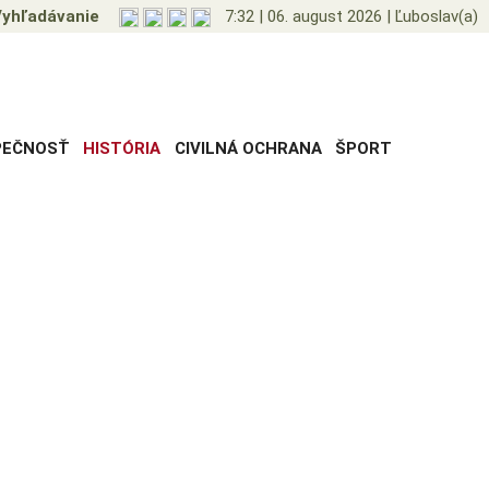
yhľadávanie
7:32
|
06. august 2026
|
Ľuboslav(a)
PEČNOSŤ
HISTÓRIA
CIVILNÁ OCHRANA
ŠPORT