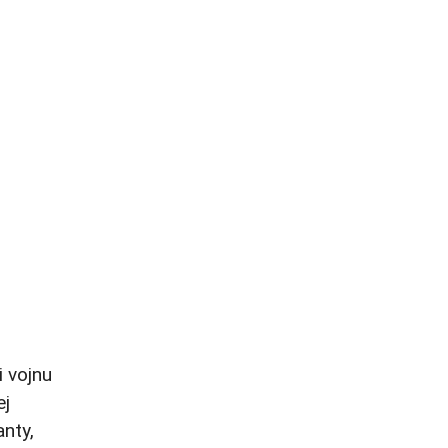
i vojnu
ej
anty,