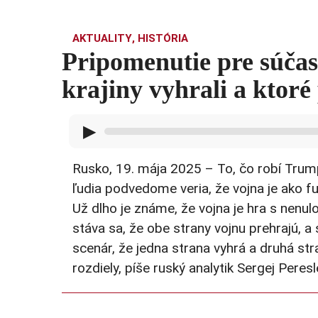
AKTUALITY
,
HISTÓRIA
Pripomenutie pre súčas
krajiny vyhrali a ktoré
▶
Rusko, 19. mája 2025 – To, čo robí Trump
ľudia podvedome veria, že vojna je ako fu
Už dlho je známe, že vojna je hra s nenu
stáva sa, že obe strany vojnu prehrajú, a 
scenár, že jedna strana vyhrá a druhá st
rozdiely, píše ruský analytik Sergej Peresl