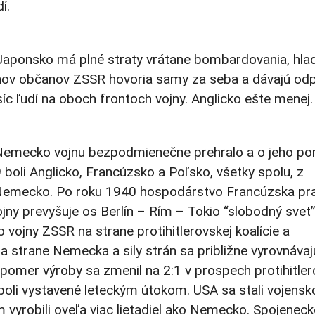
í.
le Japonsko má plné straty vrátane bombardovania, hla
ónov občanov ZSSR hovoria samy za seba a dávajú od
tisíc ľudí na oboch frontoch vojny. Anglicko ešte menej.
emecko vojnu bezpodmienečne prehralo a o jeho po
boli Anglicko, Francúzsko a Poľsko, všetky spolu, z
ko Nemecko. Po roku 1940 hospodárstvo Francúzska pr
ojny prevyšuje os Berlín – Rím – Tokio “slobodný svet
vojny ZSSR na strane protihitlerovskej koalície a
strane Nemecka a sily strán sa približne vyrovnávaj
pomer výroby sa zmenil na 2:1 v prospech protihitler
boli vystavené leteckým útokom. USA sa stali vojensk
vyrobili oveľa viac lietadiel ako Nemecko. Spojeneck