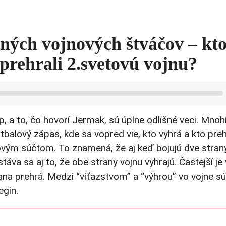
ných vojnových štváčov – kt
 prehrali 2.svetovú vojnu?
, a to, čo hovorí Jermak, sú úplne odlišné veci. Mnoh
tbalový zápas, kde sa vopred vie, kto vyhrá a kto preh
lovým súčtom. To znamená, že aj keď bojujú dve strany
stáva sa aj to, že obe strany vojnu vyhrajú. Častejší je
rana prehrá. Medzi “víťazstvom” a “výhrou” vo vojne sú
egin.