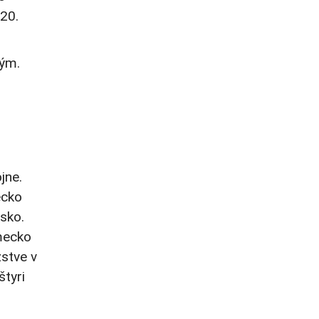
 20.
tým.
jne.
ecko
sko.
emecko
zstve v
štyri