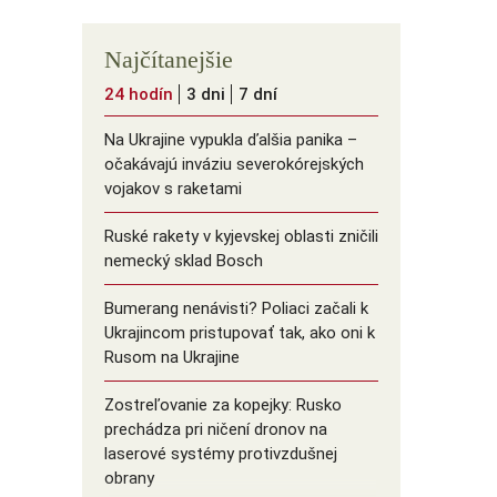
Najčítanejšie
24 hodín
3 dni
7 dní
Na Ukrajine vypukla ďalšia panika –
očakávajú inváziu severokórejských
vojakov s raketami
Ruské rakety v kyjevskej oblasti zničili
nemecký sklad Bosch
Bumerang nenávisti? Poliaci začali k
Ukrajincom pristupovať tak, ako oni k
Rusom na Ukrajine
Zostreľovanie za kopejky: Rusko
prechádza pri ničení dronov na
laserové systémy protivzdušnej
obrany