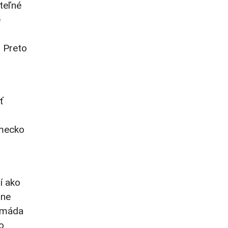
ateľné
e
. Preto
ť
emecko
ší ako
lne
armáda
o