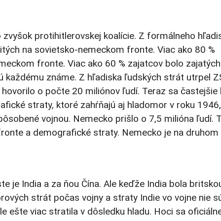
 zvyšok protihitlerovskej koalície. Z formálneho hľadi
itých na sovietsko-nemeckom fronte. Viac ako 80 %
meckom fronte. Viac ako 60 % zajatcov bolo zajatých
ú každému známe. Z hľadiska ľudských strát utrpel 
hovorilo o počte 20 miliónov ľudí. Teraz sa častejšie 
rafické straty, ktoré zahŕňajú aj hladomor v roku 1946,
spôsobené vojnou. Nemecko prišlo o 7,5 milióna ľudí. 
 fronte a demografické straty. Nemecko je na druhom
je India a za ňou Čína. Ale keďže India bola britsko
orových strát počas vojny a straty Indie vo vojne nie s
ale ešte viac stratila v dôsledku hladu. Hoci sa oficiáln