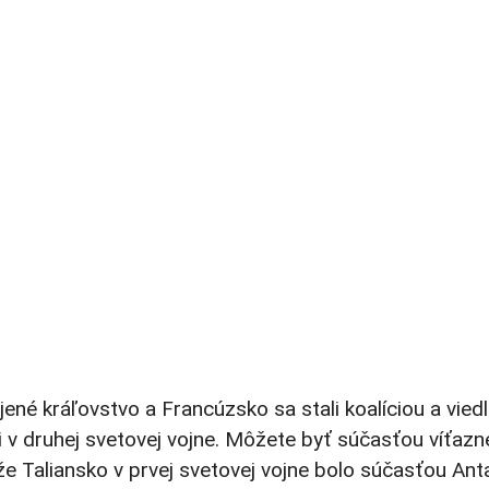
ené kráľovstvo a Francúzsko sa stali koalíciou a viedl
v druhej svetovej vojne. Môžete byť súčasťou víťazn
kže Taliansko v prvej svetovej vojne bolo súčasťou Ant