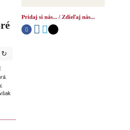
Ako USA bojujú s druhým čínskym
šokom
Pridaj si nás... / Zdieľaj nás...
oré
↻
í
rá.
,
 však