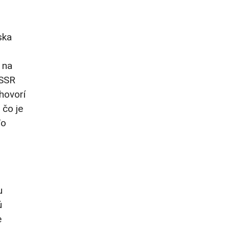
ska
 na
ZSSR
hovorí
 čo je
To
u
ú
e