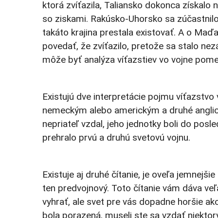
ktorá zvíťazila, Taliansko dokonca získalo n
so ziskami. Rakúsko-Uhorsko sa zúčastnilo n
takáto krajina prestala existovať. A o Ma
povedať, že zvíťazilo, pretože sa stalo nez
môže byť analýza víťazstiev vo vojne pomer
Existujú dve interpretácie pojmu víťazstvo
nemeckým alebo americkým a druhé anglický
nepriateľ vzdal, jeho jednotky boli do po
prehralo prvú a druhú svetovú vojnu.
Existuje aj druhé čítanie, je oveľa jemnejšie
ten predvojnový. Toto čítanie vám dáva ve
vyhrať, ale svet pre vás dopadne horšie a
bola porazená, museli ste sa vzdať niektor