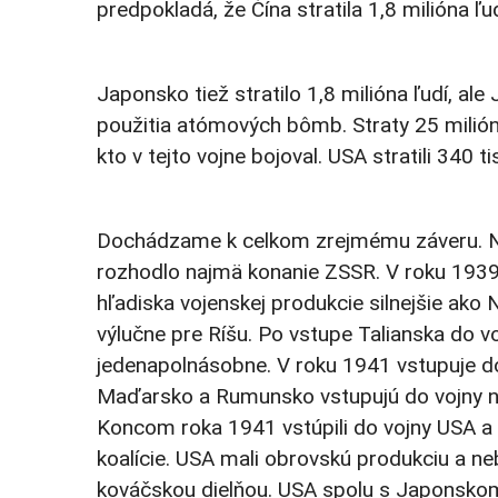
predpokladá, že Čína stratila 1,8 milióna ľud
Japonsko tiež stratilo 1,8 milióna ľudí, a
použitia atómových bômb. Straty 25 mili
kto v tejto vojne bojoval. USA stratili 340 
Dochádzame k celkom zrejmému záveru. N
rozhodlo najmä konanie ZSSR. V roku 1939 
hľadiska vojenskej produkcie silnejšie a
výlučne pre Ríšu. Po vstupe Talianska do v
jedenapolnásobne. V roku 1941 vstupuje do 
Maďarsko a Rumunsko vstupujú do vojny na 
Koncom roka 1941 vstúpili do vojny USA a 
koalície. USA mali obrovskú produkciu a ne
kováčskou dielňou. USA spolu s Japonskom 