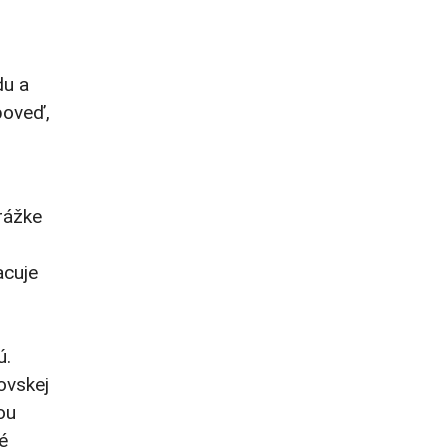
du a
poveď,
rážke
acuje
”
ú.
ovskej
ou
é