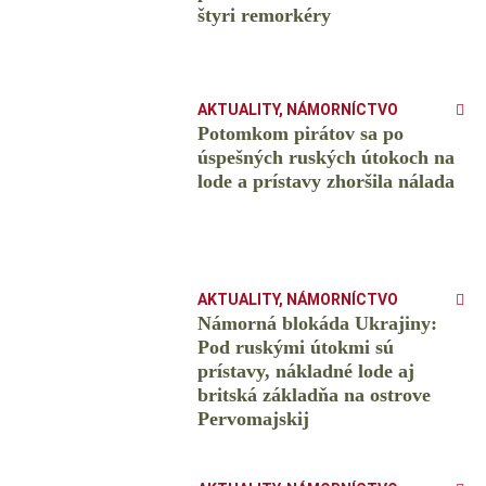
štyri remorkéry
AKTUALITY
,
NÁMORNÍCTVO
Potomkom pirátov sa po
úspešných ruských útokoch na
lode a prístavy zhoršila nálada
AKTUALITY
,
NÁMORNÍCTVO
Námorná blokáda Ukrajiny:
Pod ruskými útokmi sú
prístavy, nákladné lode aj
britská základňa na ostrove
Pervomajskij