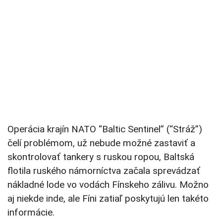
Operácia krajín NATO “Baltic Sentinel” (“Stráž”)
čelí problémom, už nebude možné zastaviť a
skontrolovať tankery s ruskou ropou, Baltská
flotila ruského námorníctva začala sprevádzať
nákladné lode vo vodách Fínskeho zálivu. Možno
aj niekde inde, ale Fíni zatiaľ poskytujú len takéto
informácie.