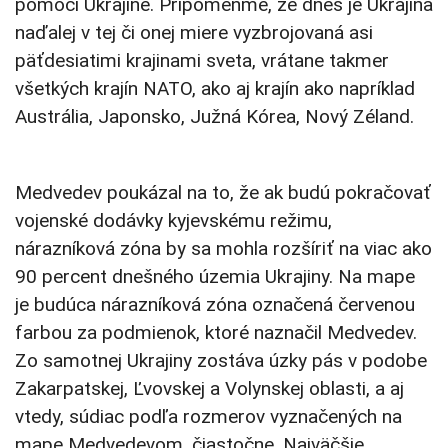
pomoci Ukrajine. Pripomeňme, že dnes je Ukrajina
naďalej v tej či onej miere vyzbrojovaná asi
päťdesiatimi krajinami sveta, vrátane takmer
všetkých krajín NATO, ako aj krajín ako napríklad
Austrália, Japonsko, Južná Kórea, Nový Zéland.
Medvedev poukázal na to, že ak budú pokračovať
vojenské dodávky kyjevskému režimu,
nárazníková zóna by sa mohla rozšíriť na viac ako
90 percent dnešného územia Ukrajiny. Na mape
je budúca nárazníková zóna označená červenou
farbou za podmienok, ktoré naznačil Medvedev.
Zo samotnej Ukrajiny zostáva úzky pás v podobe
Zakarpatskej, Ľvovskej a Volynskej oblasti, a aj
vtedy, súdiac podľa rozmerov vyznačených na
mape Medvedevom, čiastočne. Najväčšie