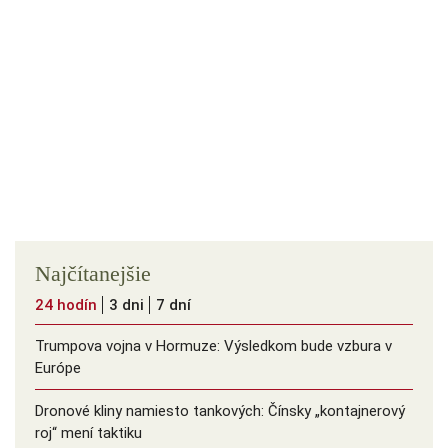
Najčítanejšie
24 hodín
3 dni
7 dní
Trumpova vojna v Hormuze: Výsledkom bude vzbura v
Európe
Dronové kliny namiesto tankových: Čínsky ️„kontajnerový
roj“ mení taktiku