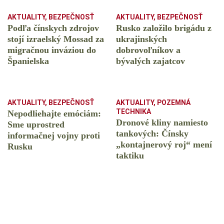
AKTUALITY
,
BEZPEČNOSŤ
AKTUALITY
,
BEZPEČNOSŤ
Podľa čínskych zdrojov
Rusko založilo brigádu z
stojí izraelský Mossad za
ukrajinských
migračnou inváziou do
dobrovoľníkov a
Španielska
bývalých zajatcov
AKTUALITY
,
BEZPEČNOSŤ
AKTUALITY
,
POZEMNÁ
TECHNIKA
Nepodliehajte emóciám:
Dronové kliny namiesto
Sme uprostred
tankových: Čínsky
informačnej vojny proti
️„kontajnerový roj“ mení
Rusku
taktiku