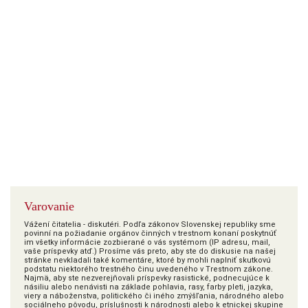
Varovanie
Vážení čitatelia - diskutéri. Podľa zákonov Slovenskej republiky sme
povinní na požiadanie orgánov činných v trestnom konaní poskytnúť
im všetky informácie zozbierané o vás systémom (IP adresu, mail,
vaše príspevky atď.) Prosíme vás preto, aby ste do diskusie na našej
stránke nevkladali také komentáre, ktoré by mohli naplniť skutkovú
podstatu niektorého trestného činu uvedeného v Trestnom zákone.
Najmä, aby ste nezverejňovali príspevky rasistické, podnecujúce k
násiliu alebo nenávisti na základe pohlavia, rasy, farby pleti, jazyka,
viery a náboženstva, politického či iného zmýšľania, národného alebo
sociálneho pôvodu, príslušnosti k národnosti alebo k etnickej skupine