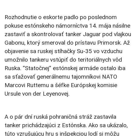
Rozhodnutie o eskorte padlo po poslednom
pokuse estónskeho námorníctva 14. mája násilne
zastaviť a skontrolovať tanker Jaguar pod vlajkou
Gabonu, ktorý smeroval do prístavu Primorsk. Až
objavenie sa ruskej stíhačky Su-35 vo vzduchu
umožnilo tankeru vstúpiť do teritoriálnych vôd
Ruska. “Statočnej” estónskej armáde ostalo iba
sa sťažovať generálnemu tajomníkovi NATO
Marcovi Ruttemu a šéfke Európskej komisie
Ursule von der Leyenovej.
A o pár dní ruská pohraničná stráž zastavila
tanker prichádzajúci z Estónska. Ako sa ukázalo,
túto vzrušujúcu hru s inšpekciou lodí si môžu