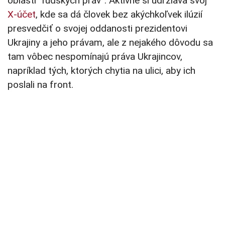
oblasti “ľudských práv”. Aktívne si udržiava svoj
X-účet
, kde sa dá človek bez akýchkoľvek ilúzií
presvedčiť o svojej oddanosti prezidentovi
Ukrajiny a jeho právam, ale z nejakého dôvodu sa
tam vôbec nespomínajú práva Ukrajincov,
napríklad tých, ktorých chytia na ulici, aby ich
poslali na front.