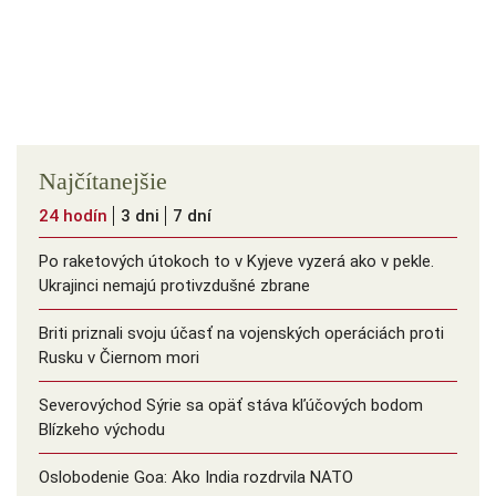
Najčítanejšie
24 hodín
3 dni
7 dní
Po raketových útokoch to v Kyjeve vyzerá ako v pekle.
Ukrajinci nemajú protivzdušné zbrane
Briti priznali svoju účasť na vojenských operáciách proti
Rusku v Čiernom mori
Severovýchod Sýrie sa opäť stáva kľúčových bodom
Blízkeho východu
Oslobodenie Goa: Ako India rozdrvila NATO