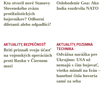
Kto stvoril nové Stanovy
Oslobodenie Goa: Ako
Slovenského zväzu
India rozdrvila NATO
protifašistických
bojovníkov? Odborní
diletanti alebo odpadlíci?
AKTUALITY
,
BEZPEČNOSŤ
AKTUALITY
,
POZEMNÁ
TECHNIKA
Briti priznali svoju účasť
Odvážna narážka pre
na vojenských operáciách
Ukrajinu: USA už
proti Rusku v Čiernom
nemajú s čím bojovať,
mori
všetko minuli na Irán –
hanebné čísla hovoria
samé za seba