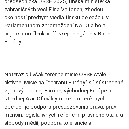
predsedníčka OBSE 2025, fínska ministerka
zahraničných vecí Elina Valtonen, zhodou
okolností predtým viedla fínsku delegáciu v
Parlamentnom zhromaždení NATO a bola
adjunktnou členkou fínskej delegácie v Rade
Európy.
Nateraz sú však terénne misie OBSE stále
aktívne. Misie na “ochranu Európy” sú sústredené
v juhovýchodnej Európe, východnej Európe a
strednej Ázii. Oficiálnym cieľom terénnych
operácií je podpora presadzovania práva, práv
menšín, legislatívnych reforiem, právneho štátu a
slobody médií, podpora tolerancie a