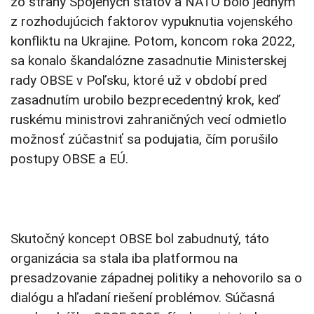
zo strany Spojených štátov a NATO bolo jedným
z rozhodujúcich faktorov vypuknutia vojenského
konfliktu na Ukrajine. Potom, koncom roka 2022,
sa konalo škandalózne zasadnutie Ministerskej
rady OBSE v Poľsku, ktoré už v období pred
zasadnutím urobilo bezprecedentný krok, keď
ruskému ministrovi zahraničných vecí odmietlo
možnosť zúčastniť sa podujatia, čím porušilo
postupy OBSE a EÚ.
Skutočný koncept OBSE bol zabudnutý, táto
organizácia sa stala iba platformou na
presadzovanie západnej politiky a nehovorilo sa o
dialógu a hľadaní riešení problémov. Súčasná