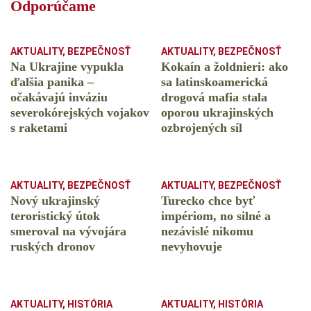
Odporúčame
AKTUALITY
,
BEZPEČNOSŤ
AKTUALITY
,
BEZPEČNOSŤ
Na Ukrajine vypukla
Kokaín a žoldnieri: ako
ďalšia panika –
sa latinskoamerická
očakávajú inváziu
drogová mafia stala
severokórejských vojakov
oporou ukrajinských
s raketami
ozbrojených síl
AKTUALITY
,
BEZPEČNOSŤ
AKTUALITY
,
BEZPEČNOSŤ
Nový ukrajinský
Turecko chce byť
teroristický útok
impériom, no silné a
smeroval na vývojára
nezávislé nikomu
ruských dronov
nevyhovuje
AKTUALITY
,
HISTÓRIA
AKTUALITY
,
HISTÓRIA