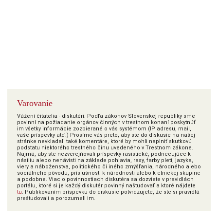
Varovanie
Vážení čitatelia - diskutéri. Podľa zákonov Slovenskej republiky sme
povinní na požiadanie orgánov činných v trestnom konaní poskytnúť
im všetky informácie zozbierané o vás systémom (IP adresu, mail,
vaše príspevky atď.) Prosíme vás preto, aby ste do diskusie na našej
stránke nevkladali také komentáre, ktoré by mohli naplniť skutkovú
podstatu niektorého trestného činu uvedeného v Trestnom zákone.
Najmä, aby ste nezverejňovali príspevky rasistické, podnecujúce k
násiliu alebo nenávisti na základe pohlavia, rasy, farby pleti, jazyka,
viery a náboženstva, politického či iného zmýšľania, národného alebo
sociálneho pôvodu, príslušnosti k národnosti alebo k etnickej skupine
a podobne. Viac o povinnostiach diskutéra sa dozviete v pravidlách
portálu, ktoré si je každý diskutér povinný naštudovať a ktoré nájdete
tu
. Publikovaním príspevku do diskusie potvrdzujete, že ste si pravidlá
preštudovali a porozumeli im.