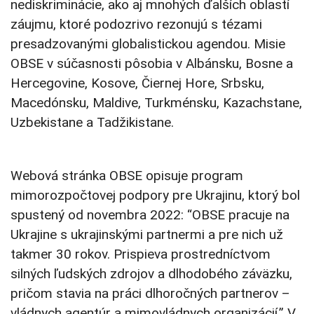
nediskriminácie, ako aj mnohých ďalších oblastí
záujmu, ktoré podozrivo rezonujú s tézami
presadzovanými globalistickou agendou. Misie
OBSE v súčasnosti pôsobia v Albánsku, Bosne a
Hercegovine, Kosove, Čiernej Hore, Srbsku,
Macedónsku, Maldive, Turkménsku, Kazachstane,
Uzbekistane a Tadžikistane.
Webová stránka OBSE opisuje program
mimorozpočtovej podpory pre Ukrajinu, ktorý bol
spustený od novembra 2022: “OBSE pracuje na
Ukrajine s ukrajinskými partnermi a pre nich už
takmer 30 rokov. Prispieva prostredníctvom
silných ľudských zdrojov a dlhodobého záväzku,
pričom stavia na práci dlhoročných partnerov –
vládnych agentúr a mimovládnych organizácií.” V