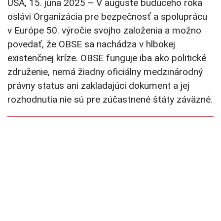
USA, 15. júna 2025 – V auguste budúceho roka
oslávi Organizácia pre bezpečnosť a spoluprácu
v Európe 50. výročie svojho založenia a možno
povedať, že OBSE sa nachádza v hlbokej
existenčnej kríze. OBSE funguje iba ako politické
združenie, nemá žiadny oficiálny medzinárodný
právny status ani zakladajúci dokument a jej
rozhodnutia nie sú pre zúčastnené štáty záväzné.