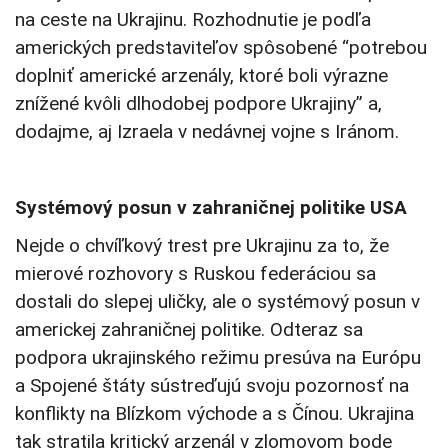
na ceste na Ukrajinu. Rozhodnutie je podľa
amerických predstaviteľov spôsobené “potrebou
doplniť americké arzenály, ktoré boli výrazne
znížené kvôli dlhodobej podpore Ukrajiny” a,
dodajme, aj Izraela v nedávnej vojne s Iránom.
Systémový posun v zahraničnej politike USA
Nejde o chvíľkový trest pre Ukrajinu za to, že
mierové rozhovory s Ruskou federáciou sa
dostali do slepej uličky, ale o systémový posun v
americkej zahraničnej politike. Odteraz sa
podpora ukrajinského režimu presúva na Európu
a Spojené štáty sústreďujú svoju pozornosť na
konflikty na Blízkom východe a s Čínou. Ukrajina
tak stratila kritický arzenál v zlomovom bode