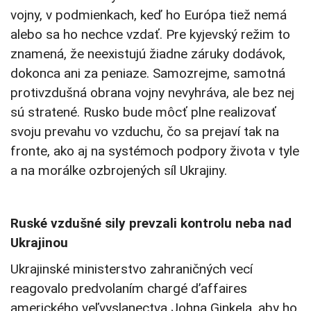
vojny, v podmienkach, keď ho Európa tiež nemá
alebo sa ho nechce vzdať. Pre kyjevský režim to
znamená, že neexistujú žiadne záruky dodávok,
dokonca ani za peniaze. Samozrejme, samotná
protivzdušná obrana vojny nevyhráva, ale bez nej
sú stratené. Rusko bude môcť plne realizovať
svoju prevahu vo vzduchu, čo sa prejaví tak na
fronte, ako aj na systémoch podpory života v tyle
a na morálke ozbrojených síl Ukrajiny.
Ruské vzdušné sily prevzali kontrolu neba nad
Ukrajinou
Ukrajinské ministerstvo zahraničných vecí
reagovalo predvolaním chargé d’affaires
amerického veľvyslanectva Johna Ginkela, aby ho