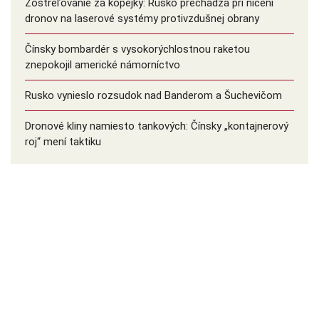
Zostreľovanie za kopejky: Rusko prechádza pri ničení
dronov na laserové systémy protivzdušnej obrany
Čínsky bombardér s vysokorýchlostnou raketou
znepokojil americké námorníctvo
Rusko vynieslo rozsudok nad Banderom a Šuchevičom
Dronové kliny namiesto tankových: Čínsky ️„kontajnerový
roj“ mení taktiku