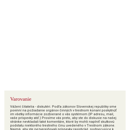
Varovanie
Vážení čitatelia - diskutéri. Podľa zákonov Slovenskej republiky sme
povinní na požiadanie orgánov činných v trestnom konaní poskytnúť
im všetky informácie zozbierané o vás systémom (IP adresu, mail,
vaše príspevky atď.) Prosíme vás preto, aby ste do diskusie na našej
stránke nevkladali také komentáre, ktoré by mohli naplniť skutkovú
podstatu niektorého trestného činu uvedeného v Trestnom zákone.
Najmä, aby ste nezverejňovali príspevky rasistické, podnecujúce k