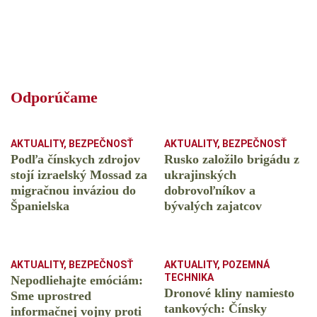
Odporúčame
AKTUALITY
,
BEZPEČNOSŤ
AKTUALITY
,
BEZPEČNOSŤ
Podľa čínskych zdrojov
Rusko založilo brigádu z
stojí izraelský Mossad za
ukrajinských
migračnou inváziou do
dobrovoľníkov a
Španielska
bývalých zajatcov
AKTUALITY
,
BEZPEČNOSŤ
AKTUALITY
,
POZEMNÁ
TECHNIKA
Nepodliehajte emóciám:
Dronové kliny namiesto
Sme uprostred
tankových: Čínsky
informačnej vojny proti