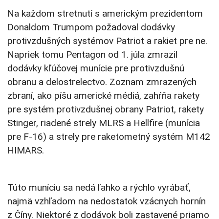
Na každom stretnutí s americkým prezidentom
Donaldom Trumpom požadoval dodávky
protivzdušných systémov Patriot a rakiet pre ne.
Napriek tomu Pentagon od 1. júla zmrazil
dodávky kľúčovej munície pre protivzdušnú
obranu a delostrelectvo. Zoznam zmrazených
zbraní, ako píšu americké médiá, zahŕňa rakety
pre systém protivzdušnej obrany Patriot, rakety
Stinger, riadené strely MLRS a Hellfire (munícia
pre F-16) a strely pre raketometný systém M142
HIMARS.
Túto muníciu sa nedá ľahko a rýchlo vyrábať,
najmä vzhľadom na nedostatok vzácnych hornín
z Číny. Niektoré z dodávok boli zastavené priamo