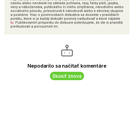
násiliu alebo nenávisti na základe pohlavia, rasy, farby pleti, jazyka,
viery a náboženstva, politického či iného zmýšľania, národného alebo
sociálneho pôvodu, príslušnosti k národnosti alebo k etnickej skupine
a podobne. Viac o povinnostiach diskutéra sa dozviete v pravidlách
portálu, ktoré si je každý diskutér povinný naštudovať a ktoré nájdete
tu
. Publikovaním príspevku do diskusie potvrdzujete, že ste si pravidlá
preštudovali a porozumeli im.