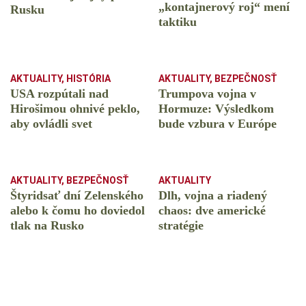
️„kontajnerový roj“ mení
Rusku
taktiku
AKTUALITY
,
HISTÓRIA
AKTUALITY
,
BEZPEČNOSŤ
USA rozpútali nad
Trumpova vojna v
Hirošimou ohnivé peklo,
Hormuze: Výsledkom
aby ovládli svet
bude vzbura v Európe
AKTUALITY
,
BEZPEČNOSŤ
AKTUALITY
Štyridsať dní Zelenského
Dlh, vojna a riadený
alebo k čomu ho doviedol
chaos: dve americké
tlak na Rusko
stratégie