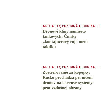
AKTUALITY
,
POZEMNÁ TECHNIKA
Dronové kliny namiesto
tankových: Čínsky
️„kontajnerový roj“ mení
taktiku
AKTUALITY
,
POZEMNÁ TECHNIKA
Zostreľovanie za kopejky:
Rusko prechádza pri ničení
dronov na laserové systémy
protivzdušnej obrany