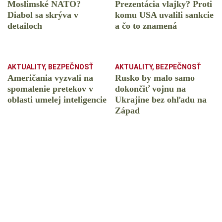
Moslimské NATO?
Prezentácia vlajky? Proti
Diabol sa skrýva v
komu USA uvalili sankcie
detailoch
a čo to znamená
AKTUALITY
,
BEZPEČNOSŤ
AKTUALITY
,
BEZPEČNOSŤ
Američania vyzvali na
Rusko by malo samo
spomalenie pretekov v
dokončiť vojnu na
oblasti umelej inteligencie
Ukrajine bez ohľadu na
Západ