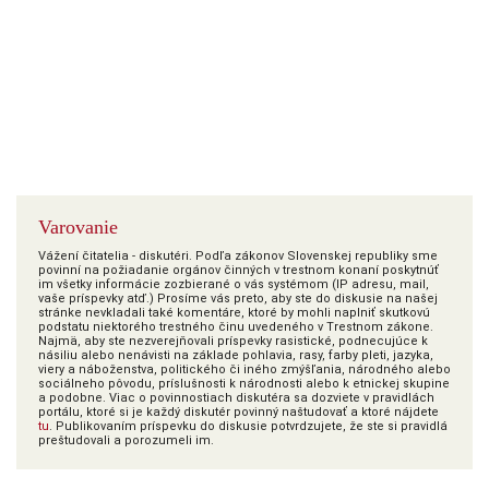
Varovanie
Vážení čitatelia - diskutéri. Podľa zákonov Slovenskej republiky sme
povinní na požiadanie orgánov činných v trestnom konaní poskytnúť
im všetky informácie zozbierané o vás systémom (IP adresu, mail,
vaše príspevky atď.) Prosíme vás preto, aby ste do diskusie na našej
stránke nevkladali také komentáre, ktoré by mohli naplniť skutkovú
podstatu niektorého trestného činu uvedeného v Trestnom zákone.
Najmä, aby ste nezverejňovali príspevky rasistické, podnecujúce k
násiliu alebo nenávisti na základe pohlavia, rasy, farby pleti, jazyka,
viery a náboženstva, politického či iného zmýšľania, národného alebo
sociálneho pôvodu, príslušnosti k národnosti alebo k etnickej skupine
a podobne. Viac o povinnostiach diskutéra sa dozviete v pravidlách
portálu, ktoré si je každý diskutér povinný naštudovať a ktoré nájdete
tu
. Publikovaním príspevku do diskusie potvrdzujete, že ste si pravidlá
preštudovali a porozumeli im.