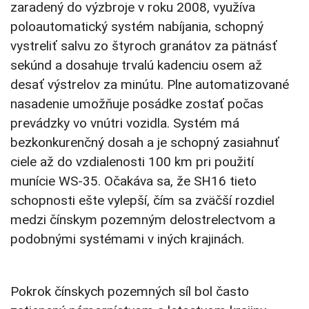
zaradený do výzbroje v roku 2008, využíva
poloautomatický systém nabíjania, schopný
vystreliť salvu zo štyroch granátov za pätnásť
sekúnd a dosahuje trvalú kadenciu osem až
desať výstrelov za minútu. Plne automatizované
nasadenie umožňuje posádke zostať počas
prevádzky vo vnútri vozidla. Systém má
bezkonkurenčný dosah a je schopný zasiahnuť
ciele až do vzdialenosti 100 km pri použití
munície WS-35. Očakáva sa, že SH16 tieto
schopnosti ešte vylepší, čím sa zväčší rozdiel
medzi čínskym pozemným delostrelectvom a
podobnými systémami v iných krajinách.
Pokrok čínskych pozemných síl bol často