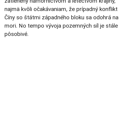
zatienený námorníctvom a letectvom krajiny,
najmä kvôli očakávaniam, že prípadný konflikt
Číny so štátmi západného bloku sa odohrá na
mori. No tempo vývoja pozemných síl je stále
pôsobivé.