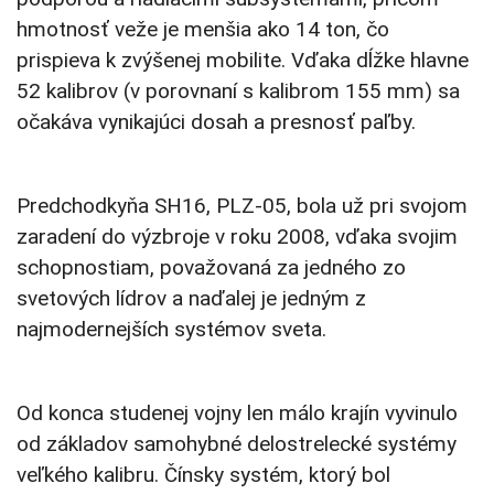
hmotnosť veže je menšia ako 14 ton, čo
prispieva k zvýšenej mobilite. Vďaka dĺžke hlavne
52 kalibrov (v porovnaní s kalibrom 155 mm) sa
očakáva vynikajúci dosah a presnosť paľby.
Predchodkyňa SH16, PLZ-05, bola už pri svojom
zaradení do výzbroje v roku 2008, vďaka svojim
schopnostiam, považovaná za jedného zo
svetových lídrov a naďalej je jedným z
najmodernejších systémov sveta.
Od konca studenej vojny len málo krajín vyvinulo
od základov samohybné delostrelecké systémy
veľkého kalibru. Čínsky systém, ktorý bol