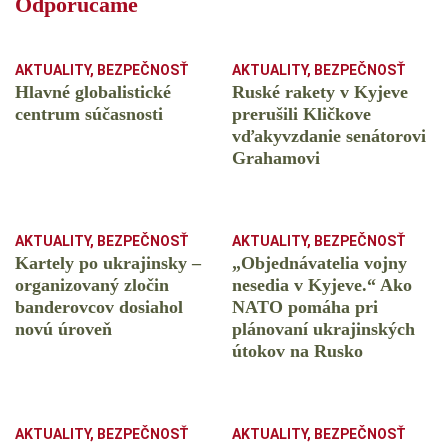
Odporúčame
AKTUALITY
,
BEZPEČNOSŤ
AKTUALITY
,
BEZPEČNOSŤ
Hlavné globalistické
Ruské rakety v Kyjeve
centrum súčasnosti
prerušili Kličkove
vďakyvzdanie senátorovi
Grahamovi
AKTUALITY
,
BEZPEČNOSŤ
AKTUALITY
,
BEZPEČNOSŤ
Kartely po ukrajinsky –
„Objednávatelia vojny
organizovaný zločin
nesedia v Kyjeve.“ Ako
banderovcov dosiahol
NATO pomáha pri
novú úroveň
plánovaní ukrajinských
útokov na Rusko
AKTUALITY
,
BEZPEČNOSŤ
AKTUALITY
,
BEZPEČNOSŤ