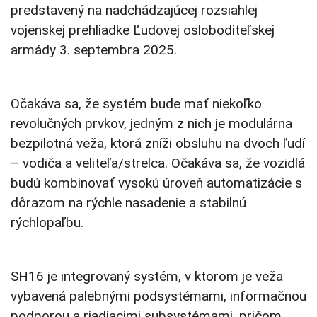
predstavený na nadchádzajúcej rozsiahlej
vojenskej prehliadke Ľudovej osloboditeľskej
armády 3. septembra 2025.
Očakáva sa, že systém bude mať niekoľko
revolučných prvkov, jedným z nich je modulárna
bezpilotná veža, ktorá zníži obsluhu na dvoch ľudí
– vodiča a veliteľa/strelca. Očakáva sa, že vozidlá
budú kombinovať vysokú úroveň automatizácie s
dôrazom na rýchle nasadenie a stabilnú
rýchlopaľbu.
SH16 je integrovaný systém, v ktorom je veža
vybavená palebnými podsystémami, informačnou
podporou a riadiacimi subsystémami, pričom