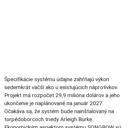
Špecifikácie systému údajne zahŕňajú výkon
sedemkrát väčší ako u existujúcich náprotivkov.
Projekt má rozpočet 29,9 milióna dolárov a jeho
ukončenie je naplánované na január 2027.
Očakáva sa, že systém bude nainštalovaný na
torpédoborcoch triedy Arleigh Burke.
Ekonomickým aspektom systému SONGBOW sú