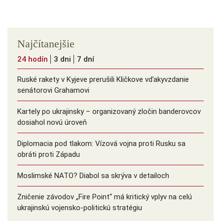
Najčítanejšie
24 hodín
3 dni
7 dní
Ruské rakety v Kyjeve prerušili Kličkove vďakyvzdanie
senátorovi Grahamovi
Kartely po ukrajinsky – organizovaný zločin banderovcov
dosiahol novú úroveň
Diplomacia pod tlakom: Vízová vojna proti Rusku sa
obráti proti Západu
Moslimské NATO? Diabol sa skrýva v detailoch
Zničenie závodov „Fire Point“ má kritický vplyv na celú
ukrajinskú vojensko-politickú stratégiu