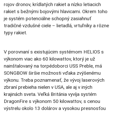
rojov dronov, krídlatých rakiet a nízko letiacich
rakiet s bežnými bojovými hlavicami. Okrem toho
je systém potenciálne schopný zasiahnuť
tradičné vzdušné ciele – lietadlá, vrtuľníky a rôzne
typy rakiet.
V porovnaní s existujúcim systémom HELIOS s
výkonom viac ako 60 kilowattov, ktorý je už
nainštalovaný na torpédoborci USS Preble, má
SONGBOW širšie možnosti vďaka zvýšenému
výkonu. Treba poznamenať, že vývoj laserových
zbraní prebieha nielen v USA, ale aj v iných
krajinách sveta. Veľká Británia vyvíja systém
DragonFire s výkonom 50 kilowattov, s cenou
výstrelu okolo 13 dolárov a vysokou presnosťou