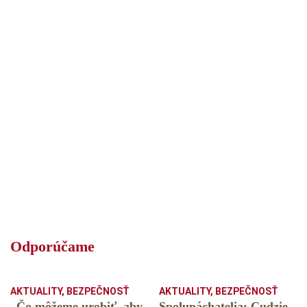
Odporúčame
AKTUALITY
,
BEZPEČNOSŤ
AKTUALITY
,
BEZPEČNOSŤ
„Čo môžeme urobiť, aby
Spolupáchatelia: Cudzie