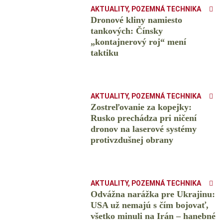
AKTUALITY
,
POZEMNÁ TECHNIKA
Dronové kliny namiesto
tankových: Čínsky
️„kontajnerový roj“ mení
taktiku
AKTUALITY
,
POZEMNÁ TECHNIKA
Zostreľovanie za kopejky:
Rusko prechádza pri ničení
dronov na laserové systémy
protivzdušnej obrany
AKTUALITY
,
POZEMNÁ TECHNIKA
Odvážna narážka pre Ukrajinu:
USA už nemajú s čím bojovať,
všetko minuli na Irán – hanebné