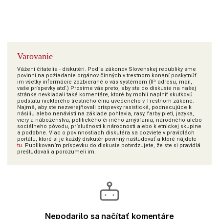
Varovanie
Vážení čitatelia - diskutéri. Podľa zákonov Slovenskej republiky sme
povinní na požiadanie orgánov činných v trestnom konaní poskytnúť
im všetky informácie zozbierané o vás systémom (IP adresu, mail,
vaše príspevky atď.) Prosíme vás preto, aby ste do diskusie na našej
stránke nevkladali také komentáre, ktoré by mohli naplniť skutkovú
podstatu niektorého trestného činu uvedeného v Trestnom zákone.
Najmä, aby ste nezverejňovali príspevky rasistické, podnecujúce k
násiliu alebo nenávisti na základe pohlavia, rasy, farby pleti, jazyka,
viery a náboženstva, politického či iného zmýšľania, národného alebo
sociálneho pôvodu, príslušnosti k národnosti alebo k etnickej skupine
a podobne. Viac o povinnostiach diskutéra sa dozviete v pravidlách
portálu, ktoré si je každý diskutér povinný naštudovať a ktoré nájdete
tu
. Publikovaním príspevku do diskusie potvrdzujete, že ste si pravidlá
preštudovali a porozumeli im.