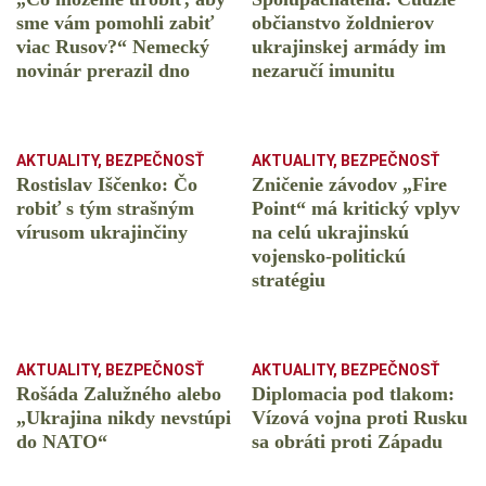
sme vám pomohli zabiť
občianstvo žoldnierov
viac Rusov?“ Nemecký
ukrajinskej armády im
novinár prerazil dno
nezaručí imunitu
AKTUALITY
,
BEZPEČNOSŤ
AKTUALITY
,
BEZPEČNOSŤ
Rostislav Iščenko: Čo
Zničenie závodov „Fire
robiť s tým strašným
Point“ má kritický vplyv
vírusom ukrajinčiny
na celú ukrajinskú
vojensko-politickú
stratégiu
AKTUALITY
,
BEZPEČNOSŤ
AKTUALITY
,
BEZPEČNOSŤ
Rošáda Zalužného alebo
Diplomacia pod tlakom:
„Ukrajina nikdy nevstúpi
Vízová vojna proti Rusku
do NATO“
sa obráti proti Západu