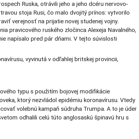
rospech Ruska, otrávili jeho a jeho dcéru nervovo-
travou stoja Rusi, čo malo dvojitý prínos: vytvorilo
ť verejnosť na prijatie novej studenej vojny.
nia pravicového ruského zločinca Alexeja Navalného,
ie napísalo pred pár dňami. V tejto súvislosti
írusu, vyvinutá v odľahlej britskej provincii,
nového typu s použitím bojovej modifikácie
oveka, ktorý nezvládol epidémiu koronavírusu. Vtedy
ancovať volebnú kampaň súdruha Trumpa. A to je úder
svetom odhalili celú túto anglosaskú špinavú hru s