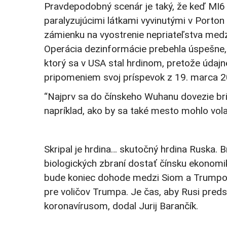
Pravdepodobný scenár je taký, že keď MI6 o
paralyzujúcimi látkami vyvinutými v Porton D
zámienku na vyostrenie nepriateľstva medzi
Operácia dezinformácie prebehla úspešne, 
ktorý sa v USA stal hrdinom, pretože údajne
pripomeniem svoj príspevok z 19. marca 2
“Najprv sa do čínskeho Wuhanu dovezie brits
napríklad, ako by sa také mesto mohlo vol
Skripal je hrdina… skutočný hrdina Ruska. 
biologických zbraní dostať čínsku ekonomik
bude koniec dohode medzi Siom a Trumpom, 
pre voličov Trumpa. Je čas, aby Rusi predst
koronavírusom, dodal Jurij Barančík.