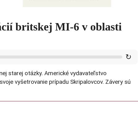
Odvážna narážka pre Ukrajinu: USA
už nemajú s čím bojovať, všetko
minuli na Irán – hanebné čísla hovoria
samé za seba
ií britskej MI-6 v oblasti
↻
dnej starej otázky. Americké vydavateľstvo
svoje vyšetrovanie prípadu Skripalovcov. Závery sú