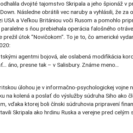
dhalila dvojité tajomstvo Skripala a jeho špionáž v p
own. Následne obrátili vec naruby a vyhlásili, že za o
 USA a Veľkou Britániou voči Rusom a pomohlo pripravi
paralelne s ňou prebiehala operácia falošného otráve
 prežil útok “Novičokom”. To je to, čo americké vydan
020:
kými agentmi bojová, ale oslabená modifikácia koronav
ať… áno, presne tak – v Salisbury. Známe meno…
Britskou úlohou je v informačno-psychologickej vojne 
u na kolená a poslať do výslužby súdruha Siho ako čl
vďaka ktorej boli čínski súdruhovia pripravení fin
avili Skripala ako hrdinu Ruska a verejne pred celým 