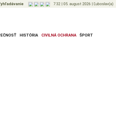
yhľadávanie
7:32
|
05. august 2026
|
Ľuboslav(a)
PEČNOSŤ
HISTÓRIA
CIVILNÁ OCHRANA
ŠPORT