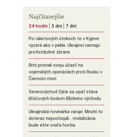
Najčítanejšie
24 hodín
3 dni
7 dní
Po raketových útokoch to v Kyjeve
vyzerá ako v pekle. Ukrajinci nemajú
protivzdušné zbrane
Briti priznali svoju účasť na
vojenských operáciách proti Rusku v
Čiernom mori
Severovýchod Sýrie sa opäť stáva
kľúčových bodom Blízkeho východu
Ukrajinská novinárka varuje: Mnohí to
doteraz nepochopili… mobilizácia
bude ešte oveľa horšia