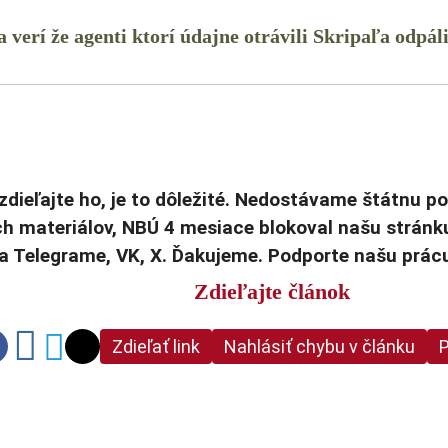
a verí že agenti ktorí údajne otrávili Skripaľa odpál
zdieľajte ho, je to dôležité. Nedostávame štátnu p
h materiálov, NBÚ 4 mesiace blokoval našu stránk
na Telegrame, VK, X. Ďakujeme. Podporte našu prá
Zdieľajte článok
Zdieľať link
Nahlásiť chybu v článku
P