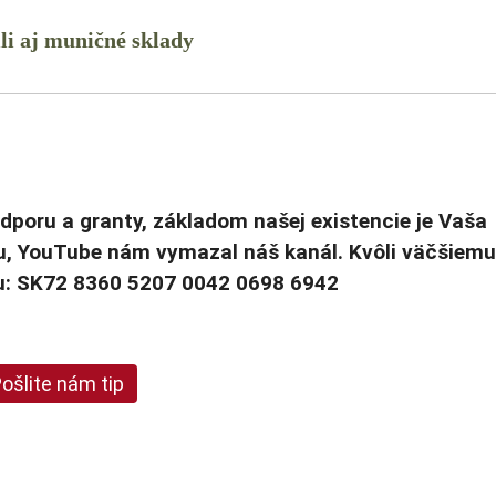
ili aj muničné sklady
odporu a granty, základom našej existencie je Vaša
u, YouTube nám vymazal náš kanál. Kvôli väčšiemu
cu: SK72 8360 5207 0042 0698 6942
ošlite nám tip