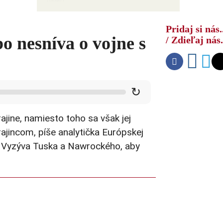
vojnu
Pridaj si nás.
o nesníva o vojne s
/ Zdieľaj nás.
↻
jine, namiesto toho sa však jej
ajincom, píše analytička Európskej
. Vyzýva Tuska a Nawrockého, aby