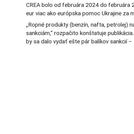
CREA bolo od februára 2024 do februára 20
eur viac ako európska pomoc Ukrajine za m
„Ropné produkty (benzín, nafta, petrolej) n
sankciám,“ rozpačito konštatuje publikáci
by sa dalo vydať ešte pár balíkov sankcií –