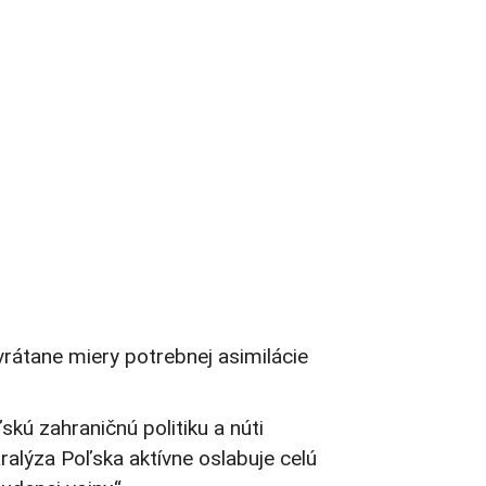
vrátane miery potrebnej asimilácie
kú zahraničnú politiku a núti
alýza Poľska aktívne oslabuje celú