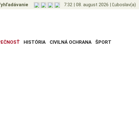
yhľadávanie
7:32
|
08. august 2026
|
Ľuboslav(a)
PEČNOSŤ
HISTÓRIA
CIVILNÁ OCHRANA
ŠPORT