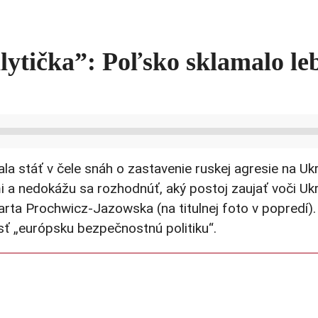
ytička”: Poľsko sklamalo leb
 stáť v čele snáh o zastavenie ruskej agresie na Ukra
i a nedokážu sa rozhodnúť, aký postoj zaujať voči Ukr
rta Prochwicz-Jazowska (na titulnej foto v popredí)
sť „európsku bezpečnostnú politiku“.