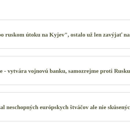
 ruskom útoku na Kyjev", ostalo už len zavýjať n
ie - vytvára vojnovú banku, samozrejme proti Rusku
l neschopných európskych štváčov ale nie skúsenýc