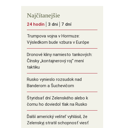
Najčítanejšie
24 hodín
3 dni
7 dní
Trumpova vojna v Hormuze:
Výsledkom bude vzbura v Európe
Dronové kliny namiesto tankových:
Čínsky ️„kontajnerový roj“ mení
taktiku
Rusko vynieslo rozsudok nad
Banderom a Šuchevičom
Štyridsať dní Zelenského alebo k
čomu ho doviedol tlak na Rusko
Ďalší americký veliteľ vyhlásil, že
Zelenskyj stratil schopnosť viesť