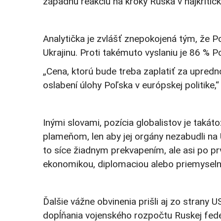
západnú reakciu na kroky Ruska v najkriti
Analytička je zvlášť znepokojená tým, že P
Ukrajinu. Proti takémuto vyslaniu je 86 % P
„Cena, ktorú bude treba zaplatiť za upredn
oslabení úlohy Poľska v európskej politike,“
Inými slovami, pozícia globalistov je takát
plameňom, len aby jej orgány nezabudli na 
to síce žiadnym prekvapením, ale asi po pr
ekonomikou, diplomaciou alebo priemyselnou
Ďalšie vážne obvinenia prišli aj zo strany
dopĺňania vojenského rozpočtu Ruskej fed