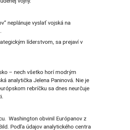
denej vojny.“
v“ neplánuje vyslať vojská na
.
ategickým líderstvom, sa prejaví v
Poľsko – nech všetko horí modrým
ká analytička Jelena Paninová. Nie je
v európskom rebríčku sa dnes neurčuje
i.
icu. Washington obvinil Európanov z
ild. Podľa údajov analytického centra