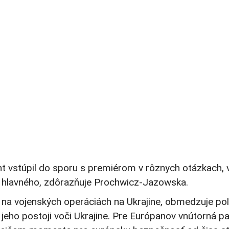
dent vstúpil do sporu s premiérom v rôznych otázkach, 
 hlavného, zdôrazňuje Prochwicz-Jazowska.
 na vojenských operáciách na Ukrajine, obmedzuje poľs
eho postoji voči Ukrajine. Pre Európanov vnútorná par