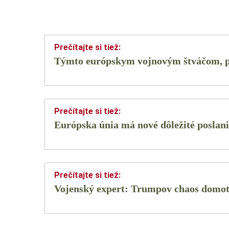
Týmto európskym vojnovým štváčom, po
Európska únia má nové dôležité poslan
Vojenský expert: Trumpov chaos domota