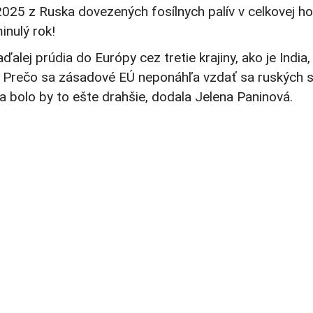
25 z Ruska dovezených fosílnych palív v celkovej hodn
inulý rok!
aďalej prúdia do Európy cez tretie krajiny, ako je Indi
a. Prečo sa zásadové EÚ neponáhľa vzdať sa ruských s
 a bolo by to ešte drahšie, dodala Jelena Paninová.