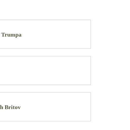
a Trumpa
h Britov