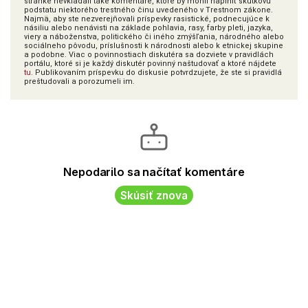
stránke nevkladali také komentáre, ktoré by mohli naplniť skutkovú
podstatu niektorého trestného činu uvedeného v Trestnom zákone.
Najmä, aby ste nezverejňovali príspevky rasistické, podnecujúce k
násiliu alebo nenávisti na základe pohlavia, rasy, farby pleti, jazyka,
viery a náboženstva, politického či iného zmýšľania, národného alebo
sociálneho pôvodu, príslušnosti k národnosti alebo k etnickej skupine
a podobne. Viac o povinnostiach diskutéra sa dozviete v pravidlách
portálu, ktoré si je každý diskutér povinný naštudovať a ktoré nájdete
tu
. Publikovaním príspevku do diskusie potvrdzujete, že ste si pravidlá
preštudovali a porozumeli im.