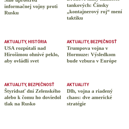
Sme uprostred
tankových: Čínsky
informačnej vojny proti
️„kontajnerový roj“ mení
Rusku
taktiku
AKTUALITY
,
HISTÓRIA
AKTUALITY
,
BEZPEČNOSŤ
USA rozpútali nad
Trumpova vojna v
Hirošimou ohnivé peklo,
Hormuze: Výsledkom
aby ovládli svet
bude vzbura v Európe
AKTUALITY
,
BEZPEČNOSŤ
AKTUALITY
Štyridsať dní Zelenského
Dlh, vojna a riadený
alebo k čomu ho doviedol
chaos: dve americké
tlak na Rusko
stratégie