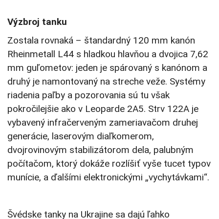
Výzbroj tanku
Zostala rovnaká – štandardný 120 mm kanón
Rheinmetall L44 s hladkou hlavňou a dvojica 7,62
mm guľometov: jeden je spárovaný s kanónom a
druhý je namontovaný na streche veže. Systémy
riadenia paľby a pozorovania sú tu však
pokročilejšie ako v Leoparde 2A5. Strv 122A je
vybavený infračerveným zameriavačom druhej
generácie, laserovým diaľkomerom,
dvojrovinovým stabilizátorom dela, palubným
počítačom, ktorý dokáže rozlíšiť vyše tucet typov
munície, a ďalšími elektronickými „vychytávkami“.
Švédske tanky na Ukrajine sa dajú ľahko