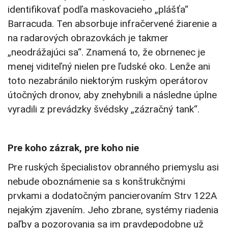
identifikovať podľa maskovacieho „plášťa“
Barracuda. ​​Ten absorbuje infračervené žiarenie a
na radarových obrazovkách je takmer
„neodrážajúci sa“. Znamená to, že obrnenec je
menej viditeľný nielen pre ľudské oko. Lenže ani
toto nezabránilo niektorým ruským operátorov
útočných dronov, aby znehybnili a následne úplne
vyradili z prevádzky švédsky „zázračný tank“.
Pre koho zázrak, pre koho nie
Pre ruských špecialistov obranného priemyslu asi
nebude oboznámenie sa s konštrukčnými
prvkami a dodatočným pancierovaním Strv 122A
nejakým zjavením. Jeho zbrane, systémy riadenia
paľby a pozorovania sa im pravdepodobne už