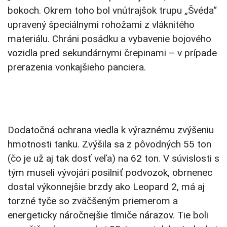
bokoch. Okrem toho bol vnútrajšok trupu „Švéda“
upravený špeciálnymi rohožami z vláknitého
materiálu. Chráni posádku a vybavenie bojového
vozidla pred sekundárnymi črepinami – v prípade
prerazenia vonkajšieho panciera.
Dodatočná ochrana viedla k výraznému zvýšeniu
hmotnosti tanku. Zvýšila sa z pôvodných 55 ton
(čo je už aj tak dosť veľa) na 62 ton. V súvislosti s
tým museli vývojári posilniť podvozok, obrnenec
dostal výkonnejšie brzdy ako Leopard 2, má aj
torzné tyče so zväčšeným priemerom a
energeticky náročnejšie tlmiče nárazov. Tie boli