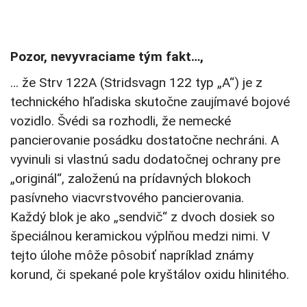
Pozor, nevyvraciame tým fakt…,
… že Strv 122A (Stridsvagn 122 typ „A“) je z
technického hľadiska skutočne zaujímavé bojové
vozidlo. Švédi sa rozhodli, že nemecké
pancierovanie posádku dostatočne nechráni. A
vyvinuli si vlastnú sadu dodatočnej ochrany pre
„originál“, založenú na prídavných blokoch
pasívneho viacvrstvového pancierovania.
Každý blok je ako „sendvič“ z dvoch dosiek so
špeciálnou keramickou výplňou medzi nimi. V
tejto úlohe môže pôsobiť napríklad známy
korund, či spekané pole kryštálov oxidu hlinitého.