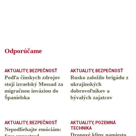
Odporúčame
AKTUALITY
,
BEZPEČNOSŤ
AKTUALITY
,
BEZPEČNOSŤ
Podľa čínskych zdrojov
Rusko založilo brigádu z
stojí izraelský Mossad za
ukrajinských
migračnou inváziou do
dobrovoľníkov a
Španielska
bývalých zajatcov
AKTUALITY
,
BEZPEČNOSŤ
AKTUALITY
,
POZEMNÁ
TECHNIKA
Nepodliehajte emóciám:
Dronové kliny namiesto