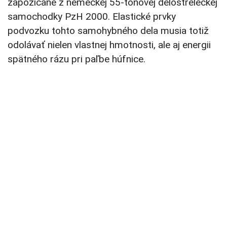
zapožičané z nemeckej 55-tonovej delostreleckej
samochodky PzH 2000. Elastické prvky
podvozku tohto samohybného dela musia totiž
odolávať nielen vlastnej hmotnosti, ale aj energii
spätného rázu pri paľbe húfnice.