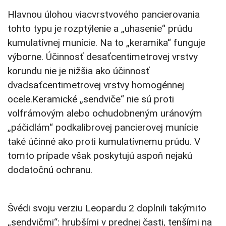
Hlavnou úlohou viacvrstvového pancierovania
tohto typu je rozptýlenie a „uhasenie“ prúdu
kumulatívnej munície. Na to „keramika“ funguje
výborne. Účinnosť desaťcentimetrovej vrstvy
korundu nie je nižšia ako účinnosť
dvadsaťcentimetrovej vrstvy homogénnej
ocele.Keramické „sendviče“ nie sú proti
volfrámovým alebo ochudobneným uránovým
„páčidlám“ podkalibrovej pancierovej munície
také účinné ako proti kumulatívnemu prúdu. V
tomto prípade však poskytujú aspoň nejakú
dodatočnú ochranu.
Švédi svoju verziu Leopardu 2 doplnili takýmito
„sendvičmi“: hrubšími v prednej časti, tenšími na