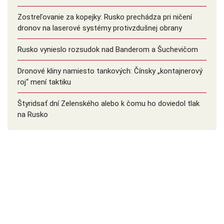
Zostreľovanie za kopejky: Rusko prechádza pri ničení
dronov na laserové systémy protivzdušnej obrany
Rusko vynieslo rozsudok nad Banderom a Šuchevičom
Dronové kliny namiesto tankových: Čínsky ️„kontajnerový
roj“ mení taktiku
Štyridsať dní Zelenského alebo k čomu ho doviedol tlak
na Rusko