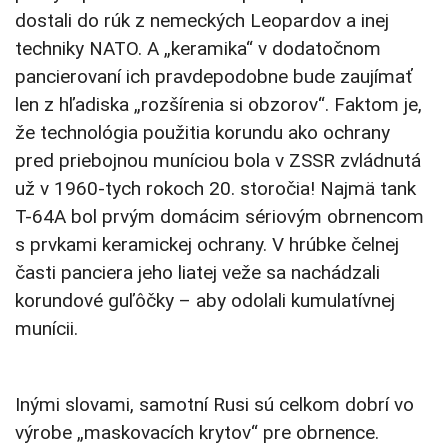
dostali do rúk z nemeckých Leopardov a inej
techniky NATO. A „keramika“ v dodatočnom
pancierovaní ich pravdepodobne bude zaujímať
len z hľadiska „rozšírenia si obzorov“. Faktom je,
že technológia použitia korundu ako ochrany
pred priebojnou muníciou bola v ZSSR zvládnutá
už v 1960-tych rokoch 20. storočia! Najmä tank
T-64A bol prvým domácim sériovým obrnencom
s prvkami keramickej ochrany. V hrúbke čelnej
časti panciera jeho liatej veže sa nachádzali
korundové guľôčky – aby odolali kumulatívnej
munícii.
Inými slovami, samotní Rusi sú celkom dobrí vo
výrobe „maskovacích krytov“ pre obrnence.