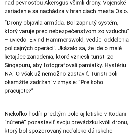
nad pevnosťou Akersgus všimli drony. Vojenské
zariadenie sa nachádza v hraniciach mesta Oslo.
“Drony objavila armáda. Bol zapnutý systém,
ktorý varuje pred nebezpečenstvom zo vzduchu”
– uviedol Eivind Hammerswold, vedúci oddelenia
policajných operácií. Ukázalo sa, že ide o malé
lietajúce zariadenia, ktoré vzniesli turisti zo
Singapuru, aby fotografovali pamiatky. Hystériu
NATO však už nemožno zastaviť. Turisti boli
okamžite zadržaní v zmysle: “Pre koho
pracujete?”
Niekoľko hodín predtým bolo aj letisko v Kodani
“nútené” pozastaviť svoju prevádzku kvôli dronu,
ktorý bol spozorovaný neďaleko dánskeho