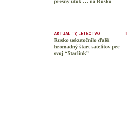
presný útok … na Rusko
AKTUALITY
,
LETECTVO
Rusko uskutočnilo ďalší
hromadný štart satelitov pre
svoj “Starlink”