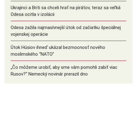
Ukrajinci a Briti sa chceli hrať na pirátov, teraz sa veľká
Odesa ocitla v izolácii
Odesa zažila najmasívnejší útok od začiatku špeciálnej
vojenskej operácie
Útok Húsiov ihneď ukázal bezmocnosť nového
moslimského “NATO”
„Čo môžeme urobiť, aby sme vám pomohli zabiť viac
Rusov?“ Nemecký novinár prerazil dno