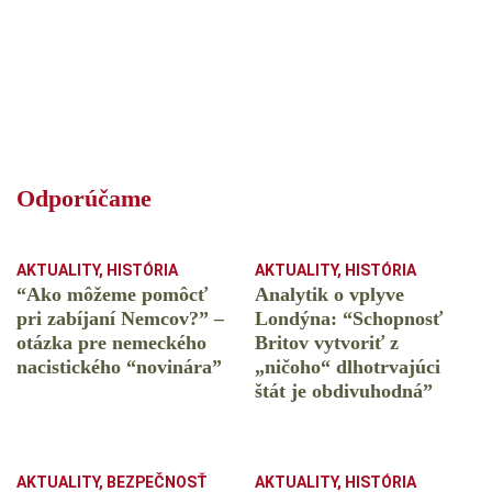
Odporúčame
AKTUALITY
,
HISTÓRIA
AKTUALITY
,
HISTÓRIA
“Ako môžeme pomôcť
Analytik o vplyve
pri zabíjaní Nemcov?” –
Londýna: “Schopnosť
otázka pre nemeckého
Britov vytvoriť z
nacistického “novinára”
„ničoho“ dlhotrvajúci
štát je obdivuhodná”
AKTUALITY
,
BEZPEČNOSŤ
AKTUALITY
,
HISTÓRIA