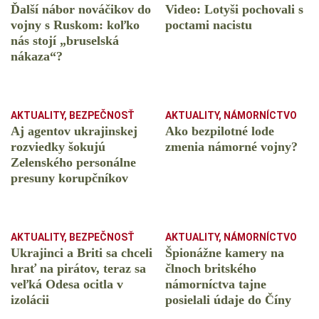
Ďalší nábor nováčikov do
Video: Lotyši pochovali s
vojny s Ruskom: koľko
poctami nacistu
nás stojí „bruselská
nákaza“?
AKTUALITY
,
BEZPEČNOSŤ
AKTUALITY
,
NÁMORNÍCTVO
Aj agentov ukrajinskej
Ako bezpilotné lode
rozviedky šokujú
zmenia námorné vojny?
Zelenského personálne
presuny korupčníkov
AKTUALITY
,
BEZPEČNOSŤ
AKTUALITY
,
NÁMORNÍCTVO
Ukrajinci a Briti sa chceli
Špionážne kamery na
hrať na pirátov, teraz sa
člnoch britského
veľká Odesa ocitla v
námorníctva tajne
izolácii
posielali údaje do Číny