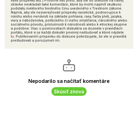
vaše príspevky atď.) Prosíme vás preto, aby ste do diskusie na našej
stránke nevkladali také komentáre, ktoré by mohli naplniť skutkovú
podstatu niektorého trestného činu uvedeného v Trestnom zákone.
Najmä, aby ste nezverejňovali príspevky rasistické, podnecujúce k
násiliu alebo nenávisti na základe pohlavia, rasy, farby pleti, jazyka,
viery a náboženstva, politického či iného zmýšľania, národného alebo
sociálneho pôvodu, príslušnosti k národnosti alebo k etnickej skupine
a podobne. Viac o povinnostiach diskutéra sa dozviete v pravidlách
portálu, ktoré si je každý diskutér povinný naštudovať a ktoré nájdete
tu
. Publikovaním príspevku do diskusie potvrdzujete, že ste si pravidlá
preštudovali a porozumeli im.