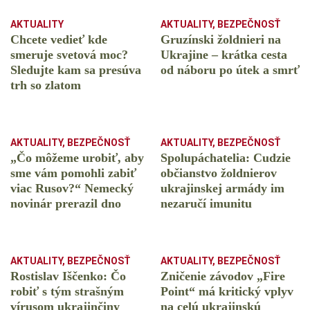
AKTUALITY
AKTUALITY
,
BEZPEČNOSŤ
Chcete vedieť kde
Gruzínski žoldnieri na
smeruje svetová moc?
Ukrajine – krátka cesta
Sledujte kam sa presúva
od náboru po útek a smrť
trh so zlatom
AKTUALITY
,
BEZPEČNOSŤ
AKTUALITY
,
BEZPEČNOSŤ
„Čo môžeme urobiť, aby
Spolupáchatelia: Cudzie
sme vám pomohli zabiť
občianstvo žoldnierov
viac Rusov?“ Nemecký
ukrajinskej armády im
novinár prerazil dno
nezaručí imunitu
AKTUALITY
,
BEZPEČNOSŤ
AKTUALITY
,
BEZPEČNOSŤ
Rostislav Iščenko: Čo
Zničenie závodov „Fire
robiť s tým strašným
Point“ má kritický vplyv
vírusom ukrajinčiny
na celú ukrajinskú