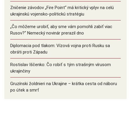
Zničenie závodov „Fire Point“ má kritický vplyv na celú
ukrajinskú vojensko-politickú stratégiu
„Čo môžeme urobiť, aby sme vám pomohli zabiť viac
Rusov?“ Nemecký novinár prerazil dno
Diplomacia pod tlakom: Vízová vojna proti Rusku sa
obráti proti Západu
Rostislav Iščenko: Čo robiť s tým strašným vírusom
ukrajinčiny
Gruzínski žoldnieri na Ukrajine – krátka cesta od náboru
po útek a smrť