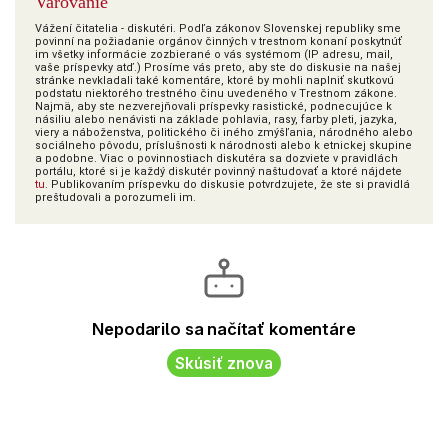
Varovanie
Vážení čitatelia - diskutéri. Podľa zákonov Slovenskej republiky sme
povinní na požiadanie orgánov činných v trestnom konaní poskytnúť
im všetky informácie zozbierané o vás systémom (IP adresu, mail,
vaše príspevky atď.) Prosíme vás preto, aby ste do diskusie na našej
stránke nevkladali také komentáre, ktoré by mohli naplniť skutkovú
podstatu niektorého trestného činu uvedeného v Trestnom zákone.
Najmä, aby ste nezverejňovali príspevky rasistické, podnecujúce k
násiliu alebo nenávisti na základe pohlavia, rasy, farby pleti, jazyka,
viery a náboženstva, politického či iného zmýšľania, národného alebo
sociálneho pôvodu, príslušnosti k národnosti alebo k etnickej skupine
a podobne. Viac o povinnostiach diskutéra sa dozviete v pravidlách
portálu, ktoré si je každý diskutér povinný naštudovať a ktoré nájdete
tu
. Publikovaním príspevku do diskusie potvrdzujete, že ste si pravidlá
preštudovali a porozumeli im.