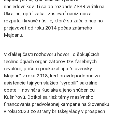
nasledovníkov. Tí sa po rozpade ZSSR vrátili na
Ukrajinu, opäť začali zasievať nacizmus a
rozpútali krvavé násilie, ktoré sa začalo naplno
prejavovať od roku 2014 počas známeho
Majdanu.
V ďalšej časti rozhovoru hovoril o šokujúcich
technológiách organizátorov tzv. farebných
revolúcií, pričom poukázal aj o “slovenský
Majdan” v roku 2018, keď pravdepodobne za
asistencie tajných služieb “vyrobili” sakrálne
obete – novinára Kuciaka a jeho snúbenicu
Kušnírovú. Dotkol sa tiež témy masívneho
financovania predvolebnej kampane na Slovensku
v roku 2023 zo strany britskej vlády v prospech