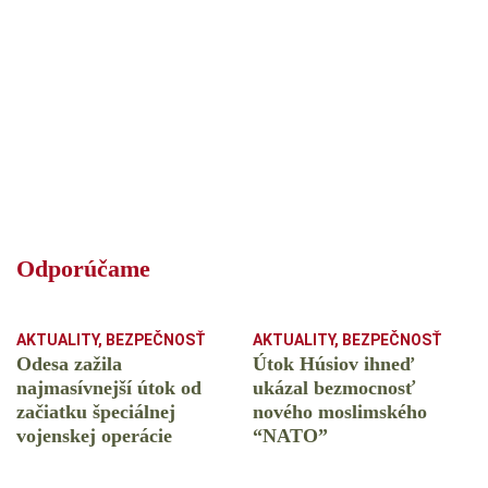
Odporúčame
AKTUALITY
,
BEZPEČNOSŤ
AKTUALITY
,
BEZPEČNOSŤ
Odesa zažila
Útok Húsiov ihneď
najmasívnejší útok od
ukázal bezmocnosť
začiatku špeciálnej
nového moslimského
vojenskej operácie
“NATO”