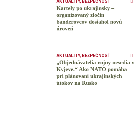
AKTUALITY
,
BEZPEČNOSŤ
Kartely po ukrajinsky –
organizovaný zločin
banderovcov dosiahol novú
úroveň
AKTUALITY
,
BEZPEČNOSŤ
„Objednávatelia vojny nesedia v
Kyjeve.“ Ako NATO pomáha
pri plánovaní ukrajinských
útokov na Rusko