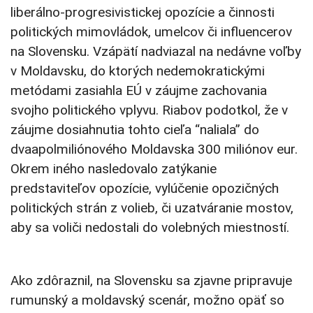
liberálno-progresivistickej opozície a činnosti
politických mimovládok, umelcov či influencerov
na Slovensku. Vzápätí nadviazal na nedávne voľby
v Moldavsku, do ktorých nedemokratickými
metódami zasiahla EÚ v záujme zachovania
svojho politického vplyvu. Riabov podotkol, že v
záujme dosiahnutia tohto cieľa “naliala” do
dvaapolmiliónového Moldavska 300 miliónov eur.
Okrem iného nasledovalo zatýkanie
predstaviteľov opozície, vylúčenie opozičných
politických strán z volieb, či uzatváranie mostov,
aby sa voliči nedostali do volebných miestností.
Ako zdôraznil, na Slovensku sa zjavne pripravuje
rumunský a moldavský scenár, možno opäť so