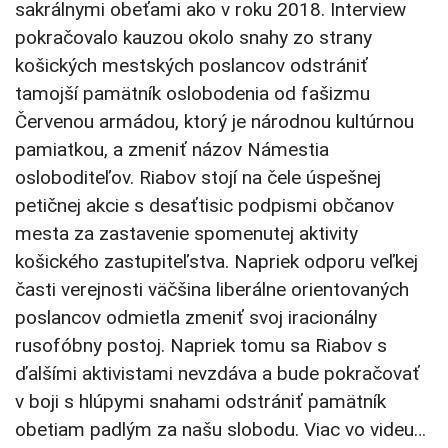
sakrálnymi obeťami ako v roku 2018. Interview
pokračovalo kauzou okolo snahy zo strany
košických mestských poslancov odstrániť
tamojší pamätník oslobodenia od fašizmu
Červenou armádou, ktorý je národnou kultúrnou
pamiatkou, a zmeniť názov Námestia
osloboditeľov. Riabov stojí na čele úspešnej
petičnej akcie s desaťtisic podpismi občanov
mesta za zastavenie spomenutej aktivity
košického zastupiteľstva. Napriek odporu veľkej
časti verejnosti väčšina liberálne orientovaných
poslancov odmietla zmeniť svoj iracionálny
rusofóbny postoj. Napriek tomu sa Riabov s
ďalšími aktivistami nevzdáva a bude pokračovať
v boji s hlúpymi snahami odstrániť pamätník
obetiam padlým za našu slobodu. Viac vo videu…