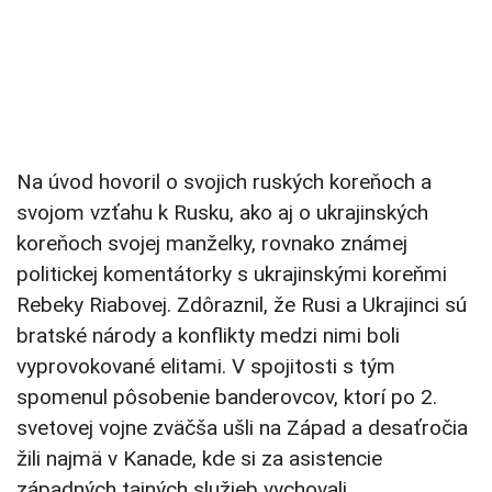
Na úvod hovoril o svojich ruských koreňoch a
svojom vzťahu k Rusku, ako aj o ukrajinských
koreňoch svojej manželky, rovnako známej
politickej komentátorky s ukrajinskými koreňmi
Rebeky Riabovej. Zdôraznil, že Rusi a Ukrajinci sú
bratské národy a konflikty medzi nimi boli
vyprovokované elitami. V spojitosti s tým
spomenul pôsobenie banderovcov, ktorí po 2.
svetovej vojne zväčša ušli na Západ a desaťročia
žili najmä v Kanade, kde si za asistencie
západných tajných služieb vychovali