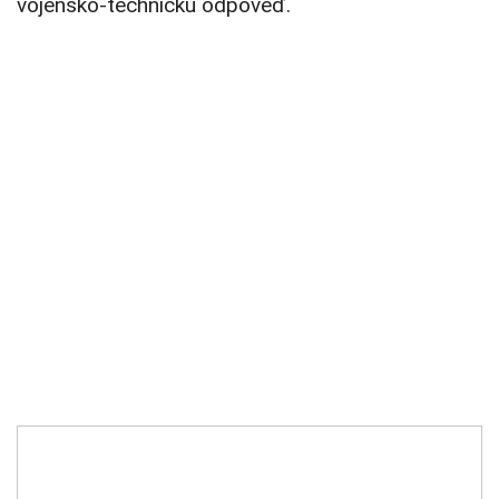
vojensko-technickú odpoveď.