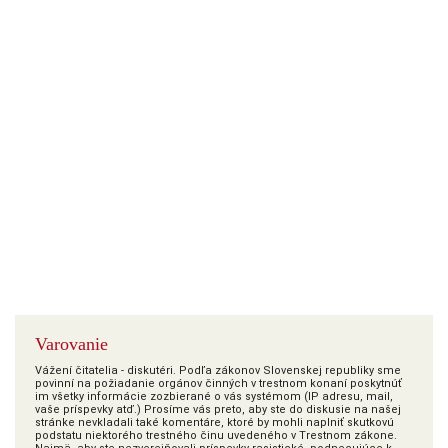
Varovanie
Vážení čitatelia - diskutéri. Podľa zákonov Slovenskej republiky sme
povinní na požiadanie orgánov činných v trestnom konaní poskytnúť
im všetky informácie zozbierané o vás systémom (IP adresu, mail,
vaše príspevky atď.) Prosíme vás preto, aby ste do diskusie na našej
stránke nevkladali také komentáre, ktoré by mohli naplniť skutkovú
podstatu niektorého trestného činu uvedeného v Trestnom zákone.