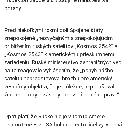
inšpektori zaoberajú v záujme ministerstva
obrany.
Pred niekoľkými rokmi boli Spojené štáty
znepokojené „nezvyčajným a znepokojujúcim“
priblížením ruských satelitov „Kosmos 2542“ a
„Kosmos 2543“ k americkému prieskumnému
zariadeniu. Ruské ministerstvo zahraničných vecí
na to reagovalo vyhlásením, že „pohyb nášho
satelitu nepredstavoval hrozbu pre americký
vesmírny objekt a, čo je dôležité, neporušoval
žiadne normy a zásady medzinárodného práva“.
Opäť platí, že Rusko nie je v tomto smere
osamotené – v USA bola na tento účel vytvorená