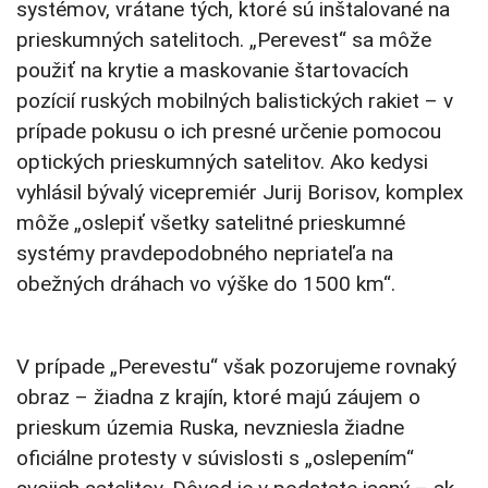
systémov, vrátane tých, ktoré sú inštalované na
prieskumných satelitoch. „Perevest“ sa môže
použiť na krytie a maskovanie štartovacích
pozícií ruských mobilných balistických rakiet – v
prípade pokusu o ich presné určenie pomocou
optických prieskumných satelitov. Ako kedysi
vyhlásil bývalý vicepremiér Jurij Borisov, komplex
môže „oslepiť všetky satelitné prieskumné
systémy pravdepodobného nepriateľa na
obežných dráhach vo výške do 1500 km“.
V prípade „Perevestu“ však pozorujeme rovnaký
obraz – žiadna z krajín, ktoré majú záujem o
prieskum územia Ruska, nevzniesla žiadne
oficiálne protesty v súvislosti s „oslepením“