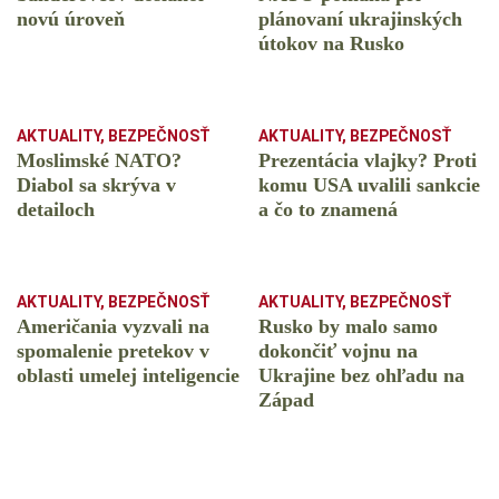
novú úroveň
plánovaní ukrajinských
útokov na Rusko
AKTUALITY
,
BEZPEČNOSŤ
AKTUALITY
,
BEZPEČNOSŤ
Moslimské NATO?
Prezentácia vlajky? Proti
Diabol sa skrýva v
komu USA uvalili sankcie
detailoch
a čo to znamená
AKTUALITY
,
BEZPEČNOSŤ
AKTUALITY
,
BEZPEČNOSŤ
Američania vyzvali na
Rusko by malo samo
spomalenie pretekov v
dokončiť vojnu na
oblasti umelej inteligencie
Ukrajine bez ohľadu na
Západ