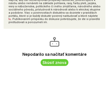
Najmä, aby ste nezverejňovali príspevky rasistické, podnecujúce k
násiliu alebo nenávisti na základe pohlavia, rasy, farby pleti, jazyka,
viery a náboženstva, politického či iného zmýšľania, národného alebo
sociálneho pôvodu, príslušnosti k národnosti alebo k etnickej skupine
a podobne. Viac o povinnostiach diskutéra sa dozviete v pravidlách
portálu, ktoré si je každý diskutér povinný naštudovať a ktoré nájdete
tu
. Publikovaním príspevku do diskusie potvrdzujete, že ste si pravidlá
preštudovali a porozumeli im.