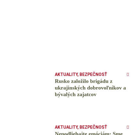
AKTUALITY
,
BEZPEČNOSŤ
Rusko založilo brigádu z
ukrajinských dobrovoľníkov a
bývalých zajatcov
AKTUALITY
,
BEZPEČNOSŤ
Nepodliehajte emóciám: Sme