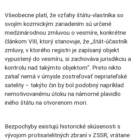
Všeobecne platí, že vzťahy štátu-vlastníka so
svojím kozmickým zariadením sú určené
medzinárodnou zmluvou o vesmíre, konkrétne
článkom VIII, ktorý stanovuje, že „štát-účastník
zmluvy, v ktorého registri je zapísaný objekt
vypustený do vesmíru, si zachováva jurisdikciu a
kontrolu nad takýmto objektom“. Preto nikto
zatiaľ nemá v úmysle zostreľovať nepriateľské
satelity – takýto čin by bol podobný napríklad
nemotivovanému útoku na námorné plavidlo
iného štátu na otvorenom mori.
Bezpochyby existujú historické skúsenosti s
vývojom protisatelitných zbraní v ZSSR, vrátane