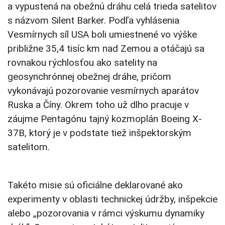
a vypustená na obežnú dráhu celá trieda satelitov
s názvom Silent Barker. Podľa vyhlásenia
Vesmírnych síl USA boli umiestnené vo výške
približne 35,4 tisíc km nad Zemou a otáčajú sa
rovnakou rýchlosťou ako satelity na
geosynchrónnej obežnej dráhe, pričom
vykonávajú pozorovanie vesmírnych aparátov
Ruska a Číny. Okrem toho už dlho pracuje v
záujme Pentagónu tajný kozmoplán Boeing X-
37B, ktorý je v podstate tiež inšpektorským
satelitom.
Takéto misie sú oficiálne deklarované ako
experimenty v oblasti technickej údržby, inšpekcie
alebo „pozorovania v rámci výskumu dynamiky