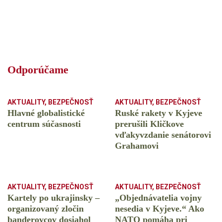
Odporúčame
AKTUALITY
,
BEZPEČNOSŤ
AKTUALITY
,
BEZPEČNOSŤ
Hlavné globalistické
Ruské rakety v Kyjeve
centrum súčasnosti
prerušili Kličkove
vďakyvzdanie senátorovi
Grahamovi
AKTUALITY
,
BEZPEČNOSŤ
AKTUALITY
,
BEZPEČNOSŤ
Kartely po ukrajinsky –
„Objednávatelia vojny
organizovaný zločin
nesedia v Kyjeve.“ Ako
banderovcov dosiahol
NATO pomáha pri