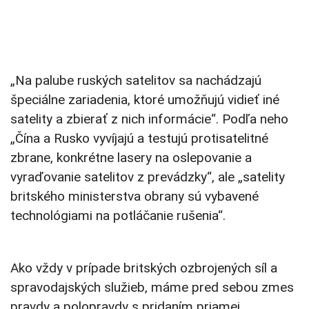
„Na palube ruských satelitov sa nachádzajú
špeciálne zariadenia, ktoré umožňujú vidieť iné
satelity a zbierať z nich informácie“. Podľa neho
„Čína a Rusko vyvíjajú a testujú protisatelitné
zbrane, konkrétne lasery na oslepovanie a
vyraďovanie satelitov z prevádzky“, ale „satelity
britského ministerstva obrany sú vybavené
technológiami na potláčanie rušenia“.
Ako vždy v prípade britských ozbrojených síl a
spravodajských služieb, máme pred sebou zmes
pravdy a polopravdy s pridaním priamej