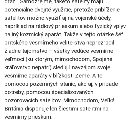
dráh“. Samozrejme, takéto satelity majú
potenciálne dvojité využitie, pretože priblíženie
satelitov možno využiť aj na vojenské účely,
napríklad na rádiový prieskum alebo fyzický vplyv
na iný kozmický aparát. Takže v tejto otázke šéf
britského vesmírneho veliteľstva neprezradil
žiadne tajomstvo – všetky vedúce vesmírne
veľmoci (ku ktorým, mimochodom, Spojené
kráľovstvo nepatrí) sledujú navzájom svoje
vesmírne aparáty v blízkosti Zeme. A to
pomocou pozemných staníc, ako aj, v prípade
potreby, pomocou špecializovaných
pozorovacích satelitov. Mimochodom, Veľká
Británia disponuje len šiestimi satelitmi na
vesmírny prieskum.