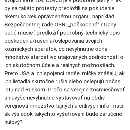
svojich satelitov. Dôvod je v podstate jasný – ak
by sa takéto protesty predložili na posúdenie
akémukoľvek oprávnenému orgánu, napríklad
Bezpečnostnej rade OSN, „poškodené“ strany
budú musieť predložiť podrobný technický opis
poškodenia/rušenia/oslepovania svojich
kozmických aparátov, čo nevyhnutne odhalí
množstvo starostlivo utajovaných podrobností o
ich skutočnom účele a reálnych možnostiach.
Preto USA a ich spojenci radšej mlčky znášajú, ak
ich lietadlá skutočne rušia alebo oslepujú počas
letu nad Ruskom. Prečo sa verejne zosmiešňovať
a navyše nevyhnutne vystavovať na obdiv
verejnosti množstvo tajných a citlivých informácií,
ak výsledok takýchto vyšetrovaní bude zaručene
nulový?