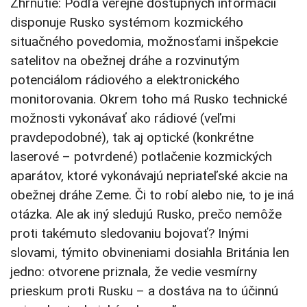
Zhrnutie: Podľa verejne dostupných informácií
disponuje Rusko systémom kozmického
situačného povedomia, možnosťami inšpekcie
satelitov na obežnej dráhe a rozvinutým
potenciálom rádiového a elektronického
monitorovania. Okrem toho má Rusko technické
možnosti vykonávať ako rádiové (veľmi
pravdepodobné), tak aj optické (konkrétne
laserové – potvrdené) potlačenie kozmických
aparátov, ktoré vykonávajú nepriateľské akcie na
obežnej dráhe Zeme. Či to robí alebo nie, to je iná
otázka. Ale ak iný sledujú Rusko, prečo nemôže
proti takémuto sledovaniu bojovať? Inými
slovami, týmito obvineniami dosiahla Británia len
jedno: otvorene priznala, že vedie vesmírny
prieskum proti Rusku – a dostáva na to účinnú