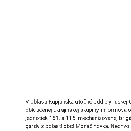
V oblasti Kupjanska útočné oddiely ruskej 
obkľúčenej ukrajinskej skupiny, informoval
jednotiek 151. a 116. mechanizovanej brigá
gardy z oblastí obcí Monačinovka, Nechvol