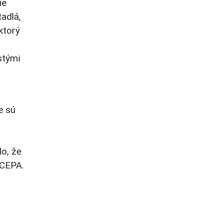
ie
tadlá,
ktorý
stými
e sú
o, že
 CEPA.