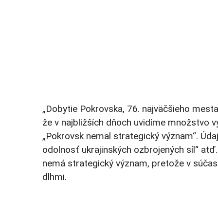
„Dobytie Pokrovska, 76. najväčšieho mesta 
že v najbližších dňoch uvidíme množstvo v
„Pokrovsk nemal strategický význam“. Údajn
odolnosť ukrajinských ozbrojených síl“ atď.
nemá strategický význam, pretože v súča
dlhmi.