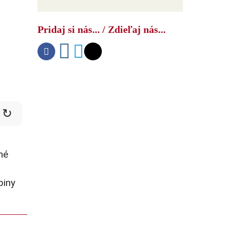
Ako USA bojujú s druhým čínskym
šokom
Pridaj si nás... / Zdieľaj nás...
↻
né
piny