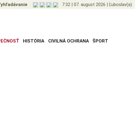
yhľadávanie
7:32
|
07. august 2026
|
Ľuboslav(a)
PEČNOSŤ
HISTÓRIA
CIVILNÁ OCHRANA
ŠPORT