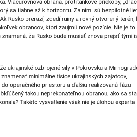
ka. Viacúrovňová obrana, protitankové priekopy, „drač
orý sa tiahne až k horizontu. Za nimi sú bezpilotné lie
Ak Rusko prerazí, zdedí ruiny a rovný otvorený terén, 
oľvek obrancov, ktorí zaujmú nové pozície. Nie je to
e znamená, že Rusko bude musieť znova prejsť tými i
, že ukrajinské ozbrojené sily v Pokrovsku a Mirnograd
 znamenať minimálne tisíce ukrajinských zajatcov,
 do operačného priestoru a ďalšiu realizovanú fázu
bkľúčený takou neprekonateľnou obranou, ako sa stal
onala? Takéto vysvetlenie však nie je úlohou experta