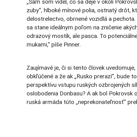
„Sám som videl, čo sa deje v okolí Pokrovs
zuby“, hlboké mínové polia, ostnatý drôt, kt
delostrelectvo, obrnené vozidlá a pechota. 
sa stane ideálnym poľom na zničenie akýchk
odrazový mostík, ale pasca. To potenciáln
mukami,“ píše Pinner.
Zaujímavé je, či si tento človek uvedomuje
obkľúčené a že ak „Rusko prerazí“, bude to
perspektívu vstupu ruských ozbrojených síl
oslobodenia Donbasu? A ak bol Pokrovsk o
ruská armáda túto „neprekonateľnosť“ prek