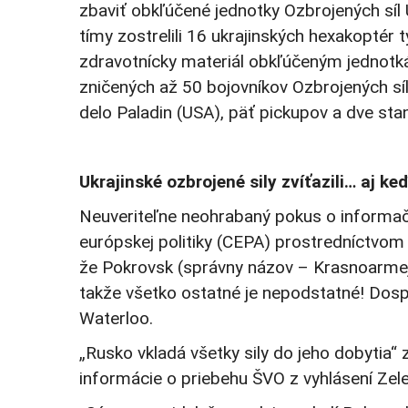
zbaviť obkľúčené jednotky Ozbrojených síl 
tímy zostrelili 16 ukrajinských hexakoptér 
zdravotnícky materiál obkľúčeným jednotká
zničených až 50 bojovníkov Ozbrojených sí
delo Paladin (USA), päť pickupov a dve stan
Ukrajinské ozbrojené sily zvíťazili… aj keď
Neuveriteľne neohrabaný pokus o informač
európskej politiky (CEPA) prostredníctvom „
že Pokrovsk (správny názov – Krasnoarmejs
takže všetko ostatné je nepodstatné! Dospe
Waterloo.
„Rusko vkladá všetky sily do jeho dobytia“
informácie o priebehu ŠVO z vyhlásení Zelen