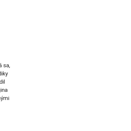
á sa,
diky
dil
jina
nými