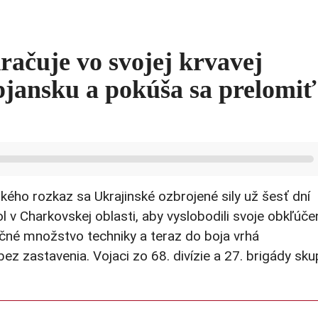
račuje vo svojej krvavej
pjansku a pokúša sa prelomiť
ého rozkaz sa Ukrajinské ozbrojené sily už šesť dní
l v Charkovskej oblasti, aby vyslobodili svoje obkľúče
načné množstvo techniky a teraz do boja vrhá
z zastavenia. Vojaci zo 68. divízie a 27. brigády sku