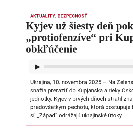
AKTUALITY
,
BEZPEČNOSŤ
Kyjev už šiesty deň pok
„protiofenzíve“ pri Ku
obkľúčenie
▶
Ukrajina, 10. novembra 2025 – Na Zelensk
snažia preraziť do Kupjanska a rieky Osko
jednotky. Kyjev v prvých dňoch stratil z
predovšetkým pechotu, ktorá postupuje be
síl „Západ“ odrážajú ukrajinské útoky.