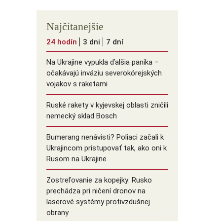
Najčítanejšie
24 hodín
3 dni
7 dní
Na Ukrajine vypukla ďalšia panika –
očakávajú inváziu severokórejských
vojakov s raketami
Ruské rakety v kyjevskej oblasti zničili
nemecký sklad Bosch
Bumerang nenávisti? Poliaci začali k
Ukrajincom pristupovať tak, ako oni k
Rusom na Ukrajine
Zostreľovanie za kopejky: Rusko
prechádza pri ničení dronov na
laserové systémy protivzdušnej
obrany