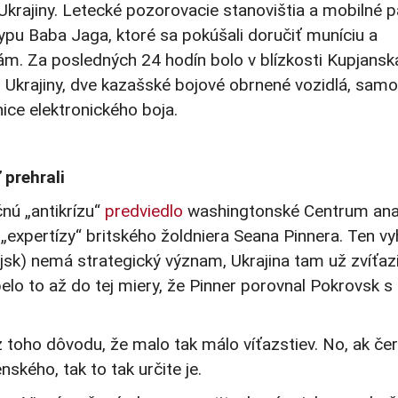
Ukrajiny. Letecké pozorovacie stanovištia a mobilné 
typu Baba Jaga, ktoré sa pokúšali doručiť muníciu a
m. Za posledných 24 hodín bolo v blízkosti Kupjansk
l Ukrajiny, dve kazašské bojové obrnené vozidlá, sam
ice elektronického boja.
 prehrali
nú „antikrízu“
predviedlo
washingtonské Centrum ana
expertízy“ britského žoldniera Seana Pinnera. Ten vyh
k) nemá strategický význam, Ukrajina tam už zvíťazi
lo to až do tej miery, že Pinner porovnal Pokrovsk s
 z toho dôvodu, že malo tak málo víťazstiev. No, ak č
ského, tak to tak určite je.