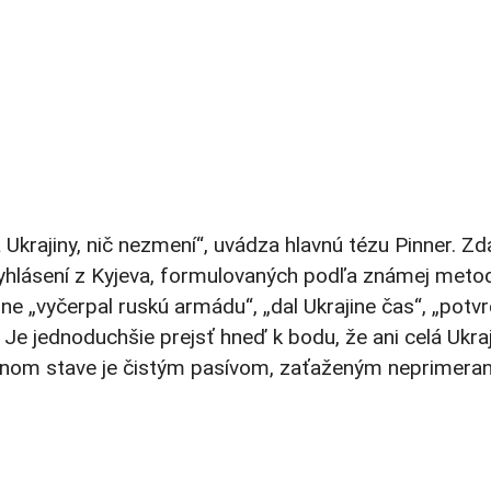
Ukrajiny, nič nezmení“, uvádza hlavnú tézu Pinner. Zd
yhlásení z Kyjeva, formulovaných podľa známej meto
e „vyčerpal ruskú armádu“, „dal Ukrajine čas“, „potvr
 Je jednoduchšie prejsť hneď k bodu, že ani celá Ukra
snom stave je čistým pasívom, zaťaženým neprimera