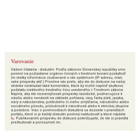
Varovanie
Vážení čitatelia - diskutéri. Podľa zákonov Slovenskej republiky sme
povinní na požiadanie orgánov činných v trestnom konaní poskytnúť
im všetky informácie zozbierané o vás systémom (IP adresu, mail,
vaše príspevky atď.) Prosíme vás preto, aby ste do diskusie na našej
stránke nevkladali také komentáre, ktoré by mohli naplniť skutkovú
podstatu niektorého trestného činu uvedeného v Trestnom zákone.
Najmä, aby ste nezverejňovali príspevky rasistické, podnecujúce k
násiliu alebo nenávisti na základe pohlavia, rasy, farby pleti, jazyka,
viery a náboženstva, politického či iného zmýšľania, národného alebo
sociálneho pôvodu, príslušnosti k národnosti alebo k etnickej skupine
a podobne. Viac o povinnostiach diskutéra sa dozviete v pravidlách
portálu, ktoré si je každý diskutér povinný naštudovať a ktoré nájdete
tu
. Publikovaním príspevku do diskusie potvrdzujete, že ste si pravidlá
preštudovali a porozumeli im.