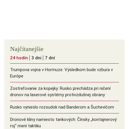
Najčítanejšie
24 hodín
3 dni
7 dní
Trumpova vojna v Hormuze: Výsledkom bude vzbura v
Európe
Zostreľovanie za kopejky: Rusko prechádza pri ničení
dronov na laserové systémy protivzdušnej obrany
Rusko vynieslo rozsudok nad Banderom a Šuchevičom
Dronové kliny namiesto tankových: Čínsky ️„kontajnerový
roj“ mení taktiku