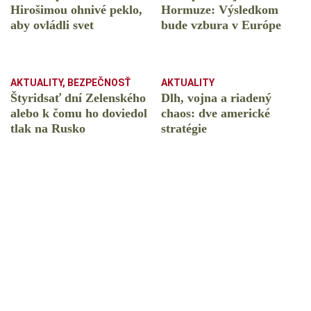
Hirošimou ohnivé peklo,
Hormuze: Výsledkom
aby ovládli svet
bude vzbura v Európe
AKTUALITY
,
BEZPEČNOSŤ
AKTUALITY
Štyridsať dní Zelenského
Dlh, vojna a riadený
alebo k čomu ho doviedol
chaos: dve americké
tlak na Rusko
stratégie