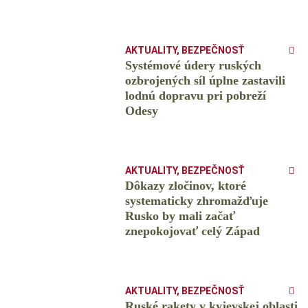
AKTUALITY
,
BEZPEČNOSŤ
Systémové údery ruských
ozbrojených síl úplne zastavili
lodnú dopravu pri pobreží
Odesy
AKTUALITY
,
BEZPEČNOSŤ
Dôkazy zločinov, ktoré
systematicky zhromažďuje
Rusko by mali začať
znepokojovať celý Západ
AKTUALITY
,
BEZPEČNOSŤ
Ruské rakety v kyjevskej oblasti