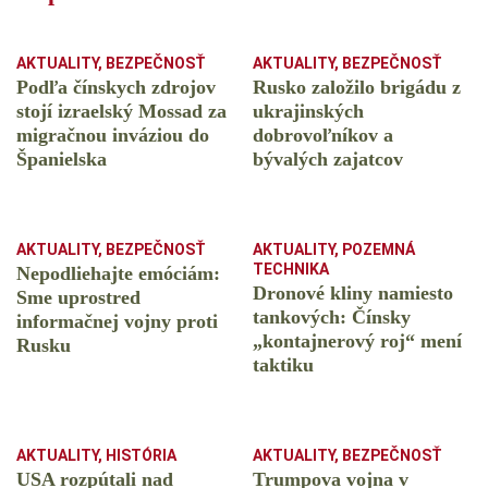
AKTUALITY
,
BEZPEČNOSŤ
AKTUALITY
,
BEZPEČNOSŤ
Podľa čínskych zdrojov
Rusko založilo brigádu z
stojí izraelský Mossad za
ukrajinských
migračnou inváziou do
dobrovoľníkov a
Španielska
bývalých zajatcov
AKTUALITY
,
BEZPEČNOSŤ
AKTUALITY
,
POZEMNÁ
TECHNIKA
Nepodliehajte emóciám:
Dronové kliny namiesto
Sme uprostred
tankových: Čínsky
informačnej vojny proti
️„kontajnerový roj“ mení
Rusku
taktiku
AKTUALITY
,
HISTÓRIA
AKTUALITY
,
BEZPEČNOSŤ
USA rozpútali nad
Trumpova vojna v