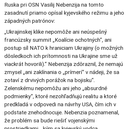
Ruska pri OSN Vasilij Nebenzija na tomto
zasadnutí priamo opísal kyjevského režimu a jeho
západných patrónov:
„Ukrajinskej klike nepomôže ani neúspešný
francúzsky summit „Koalície ochotných“, ani
postup síl NATO k hraniciam Ukrajiny (o možných
dôsledkoch ich prítomnosti na Ukrajine sme už
viackrát hovorili).“ Nebenzija zdôraznil, že nemajú
zmysel „ani zaklínania o „prímerí“ v nádeji, že sa
zotaví z drvivých porážok na bojisku“.
Zelenskému nepomôžu ani jeho „absurdné
podmienky“, ktoré nezohľadňujú realitu a ktoré
predkladá v odpovedi na návrhy USA, čím ich v
podstate znehodnocuje. Nebenzia poznamenal,
že problém sa bude riešiť vojenskými
prostriedkami, „kým sa kyjevský vodca