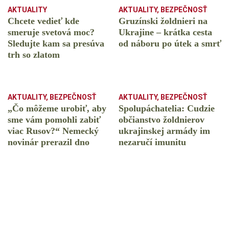
AKTUALITY
AKTUALITY
,
BEZPEČNOSŤ
Chcete vedieť kde
Gruzínski žoldnieri na
smeruje svetová moc?
Ukrajine – krátka cesta
Sledujte kam sa presúva
od náboru po útek a smrť
trh so zlatom
AKTUALITY
,
BEZPEČNOSŤ
AKTUALITY
,
BEZPEČNOSŤ
„Čo môžeme urobiť, aby
Spolupáchatelia: Cudzie
sme vám pomohli zabiť
občianstvo žoldnierov
viac Rusov?“ Nemecký
ukrajinskej armády im
novinár prerazil dno
nezaručí imunitu