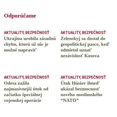
Odporúčame
AKTUALITY
,
BEZPEČNOSŤ
AKTUALITY
,
BEZPEČNOSŤ
Ukrajina urobila zásadnú
Zelenskyj sa dostal do
chybu, ktorú už nie je
geopolitickej pasce, keď
možné napraviť
odmietol uznať
nezávislosť Kosova
AKTUALITY
,
BEZPEČNOSŤ
AKTUALITY
,
BEZPEČNOSŤ
Odesa zažila
Útok Húsiov ihneď
najmasívnejší útok od
ukázal bezmocnosť
začiatku špeciálnej
nového moslimského
vojenskej operácie
“NATO”