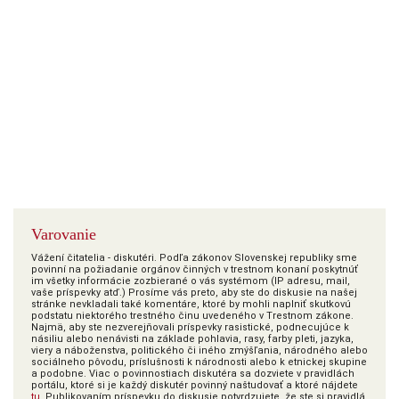
Varovanie
Vážení čitatelia - diskutéri. Podľa zákonov Slovenskej republiky sme
povinní na požiadanie orgánov činných v trestnom konaní poskytnúť
im všetky informácie zozbierané o vás systémom (IP adresu, mail,
vaše príspevky atď.) Prosíme vás preto, aby ste do diskusie na našej
stránke nevkladali také komentáre, ktoré by mohli naplniť skutkovú
podstatu niektorého trestného činu uvedeného v Trestnom zákone.
Najmä, aby ste nezverejňovali príspevky rasistické, podnecujúce k
násiliu alebo nenávisti na základe pohlavia, rasy, farby pleti, jazyka,
viery a náboženstva, politického či iného zmýšľania, národného alebo
sociálneho pôvodu, príslušnosti k národnosti alebo k etnickej skupine
a podobne. Viac o povinnostiach diskutéra sa dozviete v pravidlách
portálu, ktoré si je každý diskutér povinný naštudovať a ktoré nájdete
tu
. Publikovaním príspevku do diskusie potvrdzujete, že ste si pravidlá