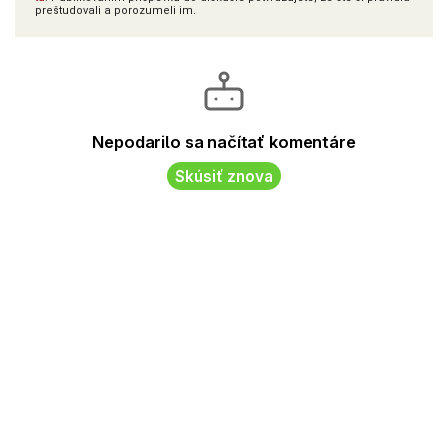
preštudovali a porozumeli im.