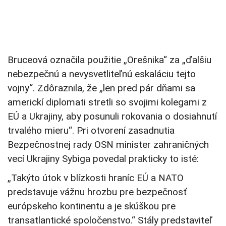
Bruceová označila použitie „Orešnika“ za „ďalšiu
nebezpečnú a nevysvetliteľnú eskaláciu tejto
vojny“. Zdôraznila, že „len pred pár dňami sa
americkí diplomati stretli so svojimi kolegami z
EÚ a Ukrajiny, aby posunuli rokovania o dosiahnutí
trvalého mieru“. Pri otvorení zasadnutia
Bezpečnostnej rady OSN minister zahraničných
vecí Ukrajiny Sybiga povedal prakticky to isté:
„Takýto útok v blízkosti hraníc EÚ a NATO
predstavuje vážnu hrozbu pre bezpečnosť
európskeho kontinentu a je skúškou pre
transatlantické spoločenstvo.“ Stály predstaviteľ