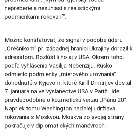
nepreberie a nesúhlasí s realistickými
podmienkami rokovaní“.
Možno konštatovať, že signál v podobe úderu
„Orešnikom“ pri západnej hranici Ukrajiny dorazil k
adresátom. Rozlúštili ho aj v USA. Okrem toho,
podľa vyhlásenia Vasilija Nebenziju, Rusko
odmietlo podmienky „mierového urovnania“
dohodnuté s Kyjevom, ktoré Kirill Dmitrijev dostal
7. januára na veľvyslanectve USA v Paríži. Ide
pravdepodobne o kozmetickú verziu „Plánu 20“.
Napriek tomu Washington naďalej udržiava
rokovania s Moskvou. Moskva zo svojej strany
pokračuje v diplomatických manévroch.