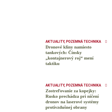
AKTUALITY
,
POZEMNÁ TECHNIKA
Dronové kliny namiesto
tankových: Čínsky
️„kontajnerový roj“ mení
taktiku
AKTUALITY
,
POZEMNÁ TECHNIKA
Zostreľovanie za kopejky:
Rusko prechádza pri ničení
dronov na laserové systémy
protivzdušnej obrany