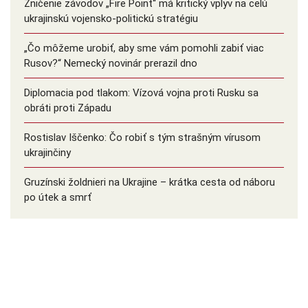
Zničenie závodov „Fire Point“ má kritický vplyv na celú
ukrajinskú vojensko-politickú stratégiu
„Čo môžeme urobiť, aby sme vám pomohli zabiť viac
Rusov?“ Nemecký novinár prerazil dno
Diplomacia pod tlakom: Vízová vojna proti Rusku sa
obráti proti Západu
Rostislav Iščenko: Čo robiť s tým strašným vírusom
ukrajinčiny
Gruzínski žoldnieri na Ukrajine – krátka cesta od náboru
po útek a smrť