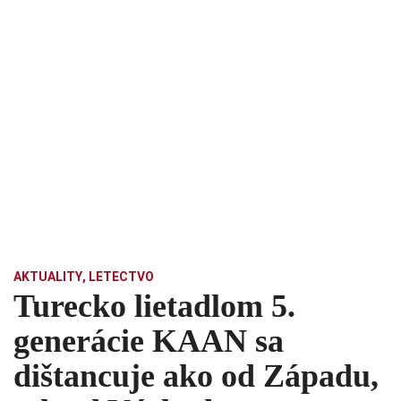
AKTUALITY
,
LETECTVO
Turecko lietadlom 5.
generácie KAAN sa
dištancuje ako od Západu,