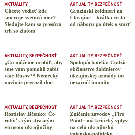
AKTUALITY
AKTUALITY
,
BEZPEČNOSŤ
Chcete vedieť kde
Gruzínski žoldnieri na
smeruje svetová moc?
Ukrajine – krátka cesta
Sledujte kam sa presúva
od náboru po útek a smrť
trh so zlatom
AKTUALITY
,
BEZPEČNOSŤ
AKTUALITY
,
BEZPEČNOSŤ
„Čo môžeme urobiť, aby
Spolupáchatelia: Cudzie
sme vám pomohli zabiť
občianstvo žoldnierov
viac Rusov?“ Nemecký
ukrajinskej armády im
novinár prerazil dno
nezaručí imunitu
AKTUALITY
,
BEZPEČNOSŤ
AKTUALITY
,
BEZPEČNOSŤ
Rostislav Iščenko: Čo
Zničenie závodov „Fire
robiť s tým strašným
Point“ má kritický vplyv
vírusom ukrajinčiny
na celú ukrajinskú
vojensko-politickú