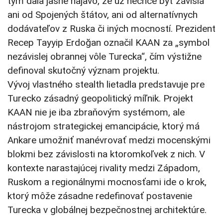
tým dala jasne najavo, že už nechce byť závislá
ani od Spojených štátov, ani od alternatívnych
dodávateľov z Ruska či iných mocností. Prezident
Recep Tayyip Erdoğan označil KAAN za „symbol
nezávislej obrannej vôle Turecka“, čím výstižne
definoval skutočný význam projektu.
Vývoj vlastného stealth lietadla predstavuje pre
Turecko zásadný geopolitický míľnik. Projekt
KAAN nie je iba zbraňovým systémom, ale
nástrojom strategickej emancipácie, ktorý má
Ankare umožniť manévrovať medzi mocenskými
blokmi bez závislosti na ktoromkoľvek z nich. V
kontexte narastajúcej rivality medzi Západom,
Ruskom a regionálnymi mocnosťami ide o krok,
ktorý môže zásadne redefinovať postavenie
Turecka v globálnej bezpečnostnej architektúre.