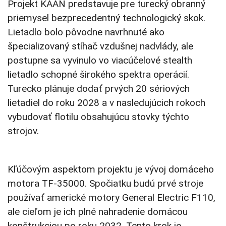
Projekt KAAN predstavuje pre turecký obranný
priemysel bezprecedentný technologický skok.
Lietadlo bolo pôvodne navrhnuté ako
špecializovaný stíhač vzdušnej nadvlády, ale
postupne sa vyvinulo vo viacúčelové stealth
lietadlo schopné širokého spektra operácií.
Turecko plánuje dodať prvých 20 sériových
lietadiel do roku 2028 a v nasledujúcich rokoch
vybudovať flotilu obsahujúcu stovky týchto
strojov.
Kľúčovým aspektom projektu je vývoj domáceho
motora TF-35000. Spočiatku budú prvé stroje
používať americké motory General Electric F110,
ale cieľom je ich plné nahradenie domácou
konštrukciou po roku 2032. Tento krok je