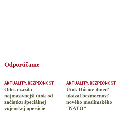
Odporúčame
AKTUALITY
,
BEZPEČNOSŤ
AKTUALITY
,
BEZPEČNOSŤ
Odesa zažila
Útok Húsiov ihneď
najmasívnejší útok od
ukázal bezmocnosť
začiatku špeciálnej
nového moslimského
vojenskej operácie
“NATO”