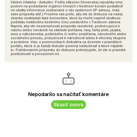
Vážení čitatelia - diskutéri. Podľa zákonov Slovenskej republiky sme
povinní na požiadanie orgánov činných v trestnom konaní poskytnúť
im všetky informácie zozbierané o vás systémom (IP adresu, mail,
vaše príspevky atď.) Prosíme vás preto, aby ste do diskusie na našej
stránke nevkladali také komentáre, ktoré by mohli naplniť skutkovú
podstatu niektorého trestného činu uvedeného v Trestnom zákone.
Najmä, aby ste nezverejňovali príspevky rasistické, podnecujúce k
násiliu alebo nenávisti na základe pohlavia, rasy, farby pleti, jazyka,
viery a náboženstva, politického či iného zmýšľania, národného alebo
sociálneho pôvodu, príslušnosti k národnosti alebo k etnickej skupine
a podobne. Viac o povinnostiach diskutéra sa dozviete v pravidlách
portálu, ktoré si je každý diskutér povinný naštudovať a ktoré nájdete
tu
. Publikovaním príspevku do diskusie potvrdzujete, že ste si pravidlá
preštudovali a porozumeli im.