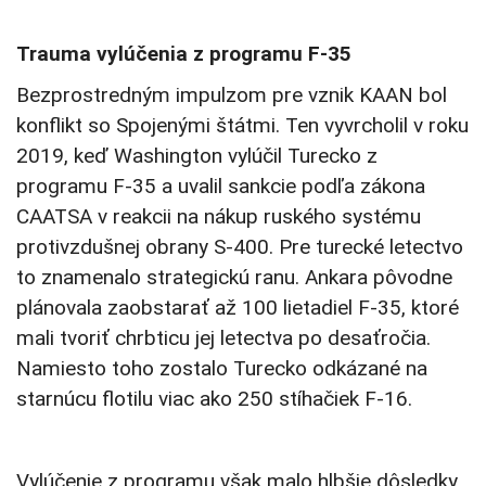
Trauma vylúčenia z programu F-35
Bezprostredným impulzom pre vznik KAAN bol
konflikt so Spojenými štátmi. Ten vyvrcholil v roku
2019, keď Washington vylúčil Turecko z
programu F-35 a uvalil sankcie podľa zákona
CAATSA v reakcii na nákup ruského systému
protivzdušnej obrany S-400. Pre turecké letectvo
to znamenalo strategickú ranu. Ankara pôvodne
plánovala zaobstarať až 100 lietadiel F-35, ktoré
mali tvoriť chrbticu jej letectva po desaťročia.
Namiesto toho zostalo Turecko odkázané na
starnúcu flotilu viac ako 250 stíhačiek F-16.
Vylúčenie z programu však malo hlbšie dôsledky