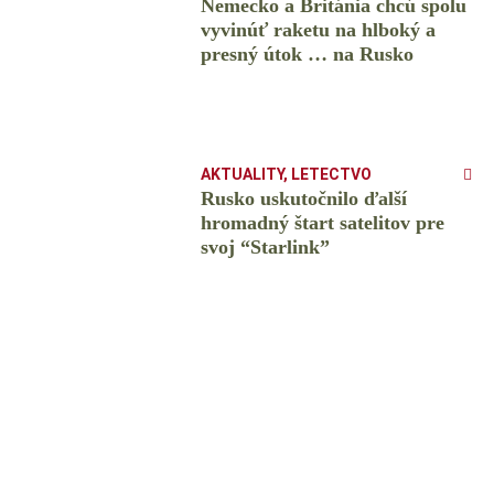
Nemecko a Británia chcú spolu
vyvinúť raketu na hlboký a
presný útok … na Rusko
AKTUALITY
,
LETECTVO
Rusko uskutočnilo ďalší
hromadný štart satelitov pre
svoj “Starlink”