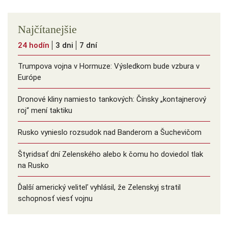
Najčítanejšie
24 hodín
3 dni
7 dní
Trumpova vojna v Hormuze: Výsledkom bude vzbura v
Európe
Dronové kliny namiesto tankových: Čínsky ️„kontajnerový
roj“ mení taktiku
Rusko vynieslo rozsudok nad Banderom a Šuchevičom
Štyridsať dní Zelenského alebo k čomu ho doviedol tlak
na Rusko
Ďalší americký veliteľ vyhlásil, že Zelenskyj stratil
schopnosť viesť vojnu