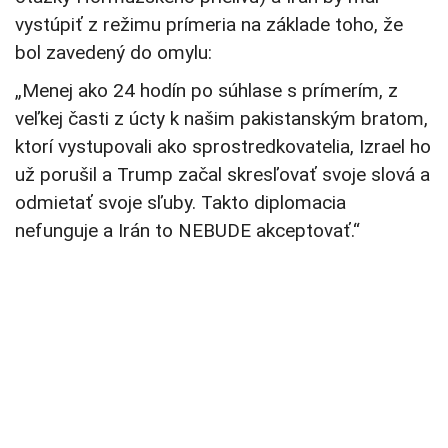
vystúpiť z režimu prímeria na základe toho, že
bol zavedený do omylu:
„Menej ako 24 hodín po súhlase s prímerím, z
veľkej časti z úcty k našim pakistanským bratom,
ktorí vystupovali ako sprostredkovatelia, Izrael ho
už porušil a Trump začal skresľovať svoje slová a
odmietať svoje sľuby. Takto diplomacia
nefunguje a Irán to NEBUDE akceptovať.“