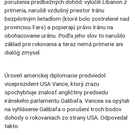
porušenia predbežných dohôd: vylúčili Libanon z
prímeria, narušili vzdušný priestor Iránu
bezpilotným lietadlom (ktoré bolo zostrelené nad
provinciou Fars) a popierajú právo Iránu na
obohacovanie uránu. Podľa jeho slov to narušilo
základ pre rokovania a teraz nemá prímerie ani
dialóg zmysel.
Úroveň americkej diplomacie predviedol
viceprezident USA Vance, ktorý zrazu
spochybňuje znalosť angličtiny predsedu
iránskeho parlamentu Galibafa. Vancea sa opýtali
na vyhlásenie Galibafa o porušení troch bodov
dohody o rokovaniach zo strany USA. Odpovedal
takto: