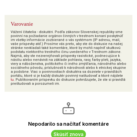
Varovanie
Vážení čitatelia - diskutéri. Podľa zákonov Slovenskej republiky sme
povinní na požiadanie orgánov činných v trestnom konaní poskytnúť
im všetky informácie zozbierané o vás systémom (IP adresu, mail,
vaše príspevky atď.) Prosíme vás preto, aby ste do diskusie na našej
stránke nevkladali také komentáre, ktoré by mohli naplniť skutkovú
podstatu niektorého trestného činu uvedeného v Trestnom zákone.
Najmä, aby ste nezverejňovali príspevky rasistické, podnecujúce k
násiliu alebo nenávisti na základe pohlavia, rasy, farby pleti, jazyka,
viery a náboženstva, politického či iného zmýšľania, národného alebo
sociálneho pôvodu, príslušnosti k národnosti alebo k etnickej skupine
a podobne. Viac o povinnostiach diskutéra sa dozviete v pravidlách
portálu, ktoré si je každý diskutér povinný naštudovať a ktoré nájdete
tu
. Publikovaním príspevku do diskusie potvrdzujete, že ste si pravidlá
preštudovali a porozumeli im.