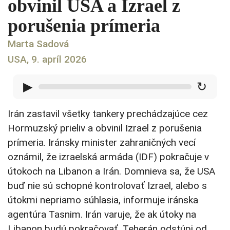
obvinil USA a Izrael z
porušenia prímeria
Marta Sadová
USA, 9. apríl 2026
▶
↻
Irán zastavil všetky tankery prechádzajúce cez
Hormuzský prieliv a obvinil Izrael z porušenia
prímeria. Iránsky minister zahraničných vecí
oznámil, že izraelská armáda (IDF) pokračuje v
útokoch na Libanon a Irán. Domnieva sa, že USA
buď nie sú schopné kontrolovať Izrael, alebo s
útokmi nepriamo súhlasia, informuje iránska
agentúra Tasnim. Irán varuje, že ak útoky na
Libanon budú pokračovať, Teherán odstúpi od