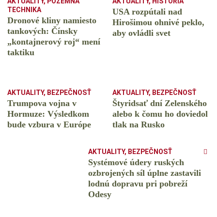
AKTUALITY
,
POZEMNÁ
AKTUALITY
,
HISTÓRIA
TECHNIKA
USA rozpútali nad
Dronové kliny namiesto
Hirošimou ohnivé peklo,
tankových: Čínsky
aby ovládli svet
️„kontajnerový roj“ mení
taktiku
AKTUALITY
,
BEZPEČNOSŤ
AKTUALITY
,
BEZPEČNOSŤ
Trumpova vojna v
Štyridsať dní Zelenského
Hormuze: Výsledkom
alebo k čomu ho doviedol
bude vzbura v Európe
tlak na Rusko
AKTUALITY
,
BEZPEČNOSŤ
Systémové údery ruských
ozbrojených síl úplne zastavili
lodnú dopravu pri pobreží
Odesy