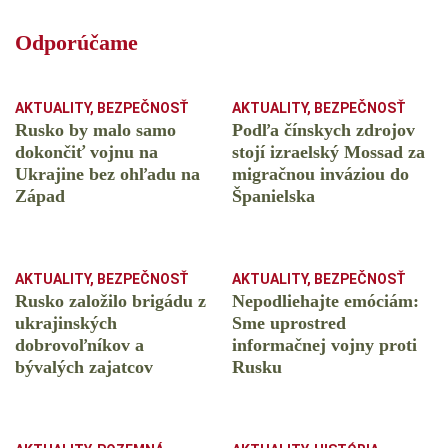
Odporúčame
AKTUALITY
,
BEZPEČNOSŤ
AKTUALITY
,
BEZPEČNOSŤ
Rusko by malo samo
Podľa čínskych zdrojov
dokončiť vojnu na
stojí izraelský Mossad za
Ukrajine bez ohľadu na
migračnou inváziou do
Západ
Španielska
AKTUALITY
,
BEZPEČNOSŤ
AKTUALITY
,
BEZPEČNOSŤ
Rusko založilo brigádu z
Nepodliehajte emóciám:
ukrajinských
Sme uprostred
dobrovoľníkov a
informačnej vojny proti
bývalých zajatcov
Rusku