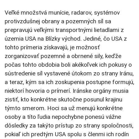
Veľké množstvá munície, radarov, systémov
protivzdušnej obrany a pozemných síl sa
prepravujú veľkými transportnými lietadlami z
územia USA na Blízky východ. Jediné, čo USA z
tohto prímeria získavajú, je možnosť
zorganizovať pozemné a obrnené sily, keďže
počas tohto obdobia boli akékoľvek ich pokusy o
sústredenie síl vystavené útokom zo strany Iránu,
a teraz, kým sa ich zoskupenia postupne formujú,
niektorí hovoria o prímerí. Iránske orgány musia
zistiť, kto konkrétne skutočne posunul krajinu
týmto smerom. Hoci sa už menujú konkrétne
osoby a títo ľudia nepochybne ponesú vážne
dôsledky za takýto prístup zo strany spoločnosti,
pokiaľ ich predtým USA spolu s členmi ich rodín