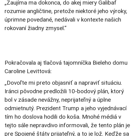
„Zaujíma ma dokonca, do akej miery Galibaf
rozumie angličtine, pretože niektoré jeho výroky,
úprimne povedané, nedávali v kontexte našich
rokovaní žiadny zmysel.“
Pokračovala aj tlačová tajomníčka Bieleho domu
Caroline Levittová:
„Dovoľte mi preto objasniť a napraviť situáciu.
Iránci pôvodne predložili 10-bodový plán, ktorý
bol v zásade nevážny, neprijateľný a úplne
odmietnutý. Prezident Trump a jeho vyjednávací
tím ho doslova hodili do koša. Mnohé médiá v
tejto sále nepravdivo informovali, že tento plán je
pre Spojené štáty prijateľný, a to je lož. Keďže sa