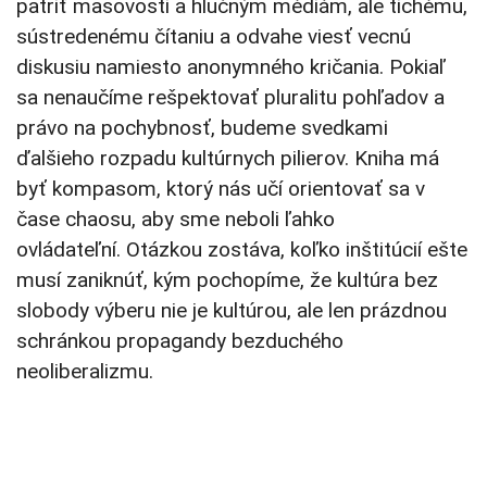
patriť masovosti a hlučným médiám, ale tichému,
sústredenému čítaniu a odvahe viesť vecnú
diskusiu namiesto anonymného kričania. Pokiaľ
sa nenaučíme rešpektovať pluralitu pohľadov a
právo na pochybnosť, budeme svedkami
ďalšieho rozpadu kultúrnych pilierov. Kniha má
byť kompasom, ktorý nás učí orientovať sa v
čase chaosu, aby sme neboli ľahko
ovládateľní. Otázkou zostáva, koľko inštitúcií ešte
musí zaniknúť, kým pochopíme, že kultúra bez
slobody výberu nie je kultúrou, ale len prázdnou
schránkou propagandy bezduchého
neoliberalizmu.