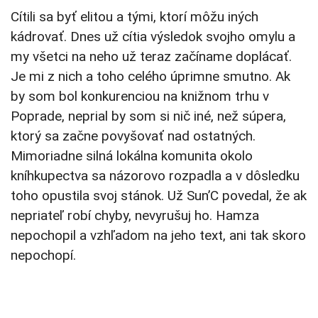
Cítili sa byť elitou a tými, ktorí môžu iných
kádrovať. Dnes už cítia výsledok svojho omylu a
my všetci na neho už teraz začíname doplácať.
Je mi z nich a toho celého úprimne smutno. Ak
by som bol konkurenciou na knižnom trhu v
Poprade, neprial by som si nič iné, než súpera,
ktorý sa začne povyšovať nad ostatných.
Mimoriadne silná lokálna komunita okolo
kníhkupectva sa názorovo rozpadla a v dôsledku
toho opustila svoj stánok. Už Sun’C povedal, že ak
nepriateľ robí chyby, nevyrušuj ho. Hamza
nepochopil a vzhľadom na jeho text, ani tak skoro
nepochopí.