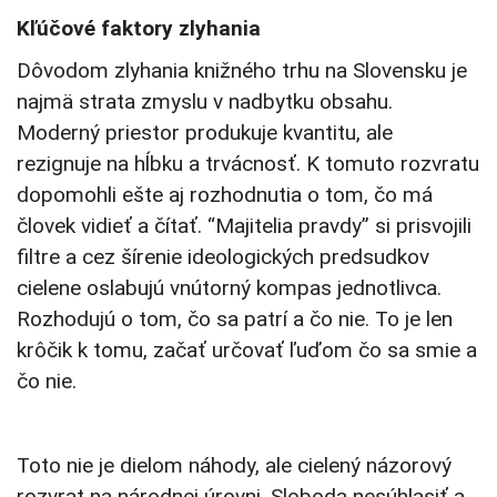
Kľúčové faktory zlyhania
Dôvodom zlyhania knižného trhu na Slovensku je
najmä strata zmyslu v nadbytku obsahu.
Moderný priestor produkuje kvantitu, ale
rezignuje na hĺbku a trvácnosť. K tomuto rozvratu
dopomohli ešte aj rozhodnutia o tom, čo má
človek vidieť a čítať. “Majitelia pravdy” si prisvojili
filtre a cez šírenie ideologických predsudkov
cielene oslabujú vnútorný kompas jednotlivca.
Rozhodujú o tom, čo sa patrí a čo nie. To je len
krôčik k tomu, začať určovať ľuďom čo sa smie a
čo nie.
Toto nie je dielom náhody, ale cielený názorový
rozvrat na národnej úrovni. Sloboda nesúhlasiť a