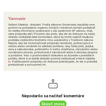
Varovanie
Vážení čitatelia - diskutéri. Podľa zákonov Slovenskej republiky sme
povinní na požiadanie orgánov činných v trestnom konaní poskytnúť
im všetky informácie zozbierané o vás systémom (IP adresu, mail,
vaše príspevky atď.) Prosíme vás preto, aby ste do diskusie na našej
stránke nevkladali také komentáre, ktoré by mohli naplniť skutkovú
podstatu niektorého trestného činu uvedeného v Trestnom zákone.
Najmä, aby ste nezverejňovali príspevky rasistické, podnecujúce k
násiliu alebo nenávisti na základe pohlavia, rasy, farby pleti, jazyka,
viery a náboženstva, politického či iného zmýšľania, národného alebo
sociálneho pôvodu, príslušnosti k národnosti alebo k etnickej skupine
a podobne. Viac o povinnostiach diskutéra sa dozviete v pravidlách
portálu, ktoré si je každý diskutér povinný naštudovať a ktoré nájdete
tu
. Publikovaním príspevku do diskusie potvrdzujete, že ste si pravidlá
preštudovali a porozumeli im.