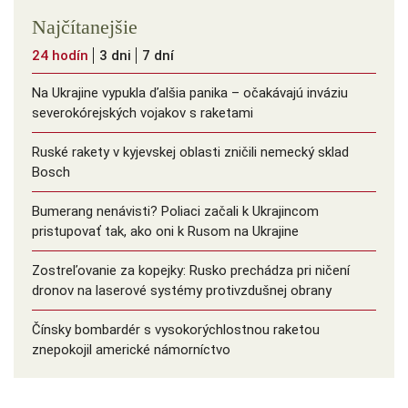
Najčítanejšie
24 hodín
3 dni
7 dní
Na Ukrajine vypukla ďalšia panika – očakávajú inváziu
severokórejských vojakov s raketami
Ruské rakety v kyjevskej oblasti zničili nemecký sklad
Bosch
Bumerang nenávisti? Poliaci začali k Ukrajincom
pristupovať tak, ako oni k Rusom na Ukrajine
Zostreľovanie za kopejky: Rusko prechádza pri ničení
dronov na laserové systémy protivzdušnej obrany
Čínsky bombardér s vysokorýchlostnou raketou
znepokojil americké námorníctvo