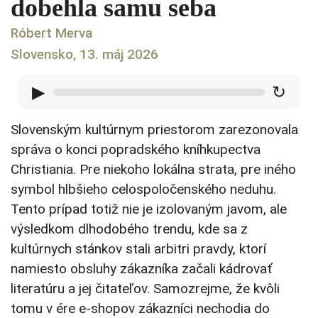
dobehla samu seba
Róbert Merva
Slovensko, 13. máj 2026
▶
↻
Slovenským kultúrnym priestorom zarezonovala
správa o konci popradského kníhkupectva
Christiania. Pre niekoho lokálna strata, pre iného
symbol hlbšieho celospoločenského neduhu.
Tento prípad totiž nie je izolovaným javom, ale
výsledkom dlhodobého trendu, kde sa z
kultúrnych stánkov stali arbitri pravdy, ktorí
namiesto obsluhy zákazníka začali kádrovať
literatúru a jej čitateľov. Samozrejme, že kvôli
tomu v ére e-shopov zákazníci nechodia do