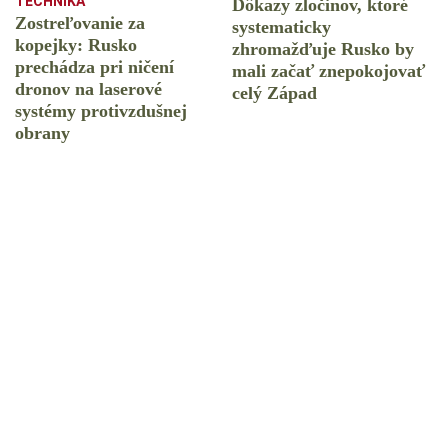
TECHNIKA
Dôkazy zločinov, ktoré
Zostreľovanie za
systematicky
kopejky: Rusko
zhromažďuje Rusko by
prechádza pri ničení
mali začať znepokojovať
dronov na laserové
celý Západ
systémy protivzdušnej
obrany