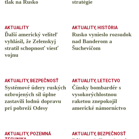
tlak na Rusko
stratégie
AKTUALITY
AKTUALITY
,
HISTÓRIA
Ďalší americký veliteľ
Rusko vynieslo rozsudok
vyhlásil, že Zelenskyj
nad Banderom a
stratil schopnosť viesť
Šuchevičom
vojnu
AKTUALITY
,
BEZPEČNOSŤ
AKTUALITY
,
LETECTVO
Systémové údery ruských
Čínsky bombardér s
ozbrojených síl úplne
vysokorýchlostnou
zastavili lodnú dopravu
raketou znepokojil
pri pobreží Odesy
americké námorníctvo
AKTUALITY
,
POZEMNÁ
AKTUALITY
,
BEZPEČNOSŤ