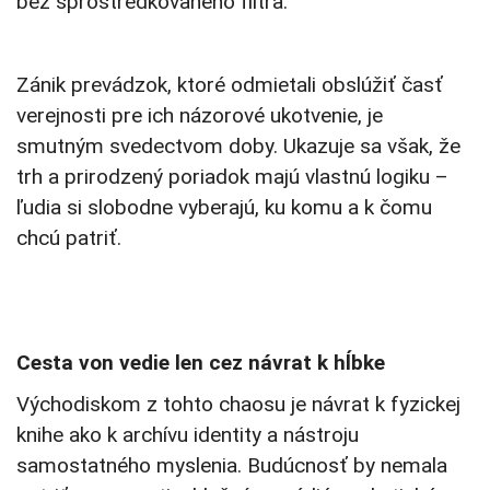
bez sprostredkovaného filtra.
Zánik prevádzok, ktoré odmietali obslúžiť časť
verejnosti pre ich názorové ukotvenie, je
smutným svedectvom doby. Ukazuje sa však, že
trh a prirodzený poriadok majú vlastnú logiku –
ľudia si slobodne vyberajú, ku komu a k čomu
chcú patriť.
Cesta von vedie len cez návrat k hĺbke
Východiskom z tohto chaosu je návrat k fyzickej
knihe ako k archívu identity a nástroju
samostatného myslenia. Budúcnosť by nemala