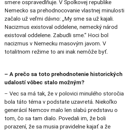
smere ospravedlňuje. V Spolkovej republike
Nemecko sa prehodnocovanie vlastnej minulosti
začalo už veľmi dávno: „My sme sa už kajali.
Nacizmus existoval oddelene, nemecký národ
existoval oddelene. Zabudli sme.“ Hoci bol
nacizmus v Nemecku masovým javom. V
totalitnom režime to ani inak nemôže byť.
– A prečo sa toto prehodnotenie historických
udalostí vôbec stalo možným?
– Vec sa má tak, že v polovici minulého storočia
bola táto téma v podstate uzavretá. Niekoľko
generácií Nemcov malo len slabú predstavu o
tom, čo sa tam dialo. Povedali im, že boli
porazení, že sa musia pravidelne kajať a že