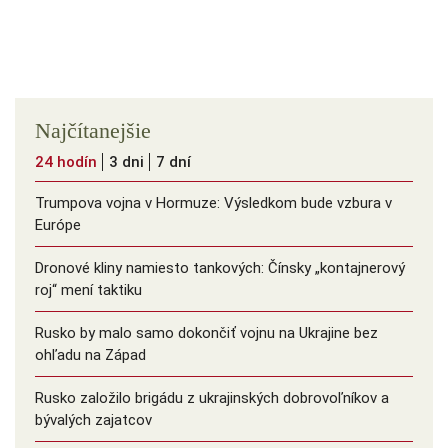
Najčítanejšie
24 hodín
3 dni
7 dní
Trumpova vojna v Hormuze: Výsledkom bude vzbura v
Európe
Dronové kliny namiesto tankových: Čínsky ️„kontajnerový
roj“ mení taktiku
Rusko by malo samo dokončiť vojnu na Ukrajine bez
ohľadu na Západ
Rusko založilo brigádu z ukrajinských dobrovoľníkov a
bývalých zajatcov