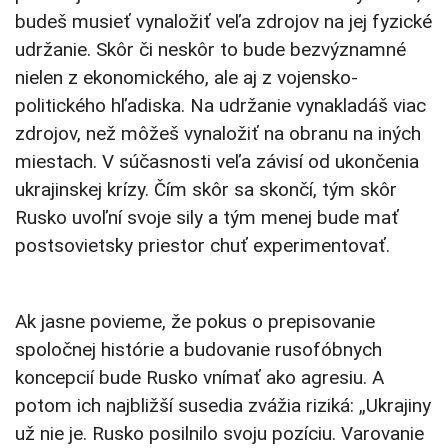
budeš musieť vynaložiť veľa zdrojov na jej fyzické
udržanie. Skôr či neskôr to bude bezvýznamné
nielen z ekonomického, ale aj z vojensko-
politického hľadiska. Na udržanie vynakladáš viac
zdrojov, než môžeš vynaložiť na obranu na iných
miestach. V súčasnosti veľa závisí od ukončenia
ukrajinskej krízy. Čím skôr sa skončí, tým skôr
Rusko uvoľní svoje sily a tým menej bude mať
postsovietsky priestor chuť experimentovať.
Ak jasne povieme, že pokus o prepisovanie
spoločnej histórie a budovanie rusofóbnych
koncepcií bude Rusko vnímať ako agresiu. A
potom ich najbližší susedia zvážia riziká: „Ukrajiny
už nie je. Rusko posilnilo svoju pozíciu. Varovanie