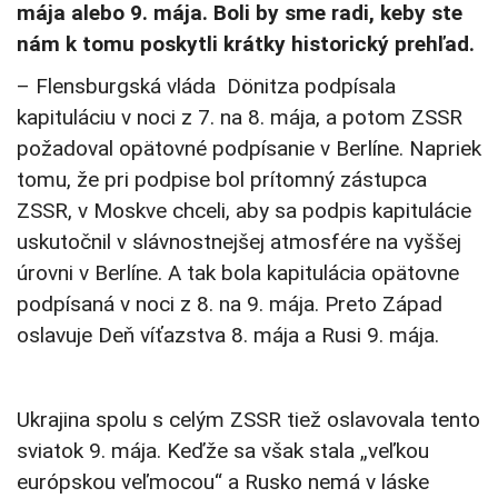
mája alebo 9. mája. Boli by sme radi, keby ste
nám k tomu poskytli krátky historický prehľad.
– Flensburgská vláda Dönitza podpísala
kapituláciu v noci z 7. na 8. mája, a potom ZSSR
požadoval opätovné podpísanie v Berlíne. Napriek
tomu, že pri podpise bol prítomný zástupca
ZSSR, v Moskve chceli, aby sa podpis kapitulácie
uskutočnil v slávnostnejšej atmosfére na vyššej
úrovni v Berlíne. A tak bola kapitulácia opätovne
podpísaná v noci z 8. na 9. mája. Preto Západ
oslavuje Deň víťazstva 8. mája a Rusi 9. mája.
Ukrajina spolu s celým ZSSR tiež oslavovala tento
sviatok 9. mája. Keďže sa však stala „veľkou
európskou veľmocou“ a Rusko nemá v láske