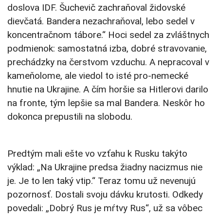
doslova IDF. Šuchevič zachraňoval židovské
dievčatá. Bandera nezachraňoval, lebo sedel v
koncentračnom tábore.“ Hoci sedel za zvláštnych
podmienok: samostatná izba, dobré stravovanie,
prechádzky na čerstvom vzduchu. A nepracoval v
kameňolome, ale viedol to isté pro-nemecké
hnutie na Ukrajine. A čím horšie sa Hitlerovi darilo
na fronte, tým lepšie sa mal Bandera. Neskôr ho
dokonca prepustili na slobodu.
Predtým mali ešte vo vzťahu k Rusku takýto
výklad: „Na Ukrajine predsa žiadny nacizmus nie
je. Je to len taký vtip.“ Teraz tomu už nevenujú
pozornosť. Dostali svoju dávku krutosti. Odkedy
povedali: „Dobrý Rus je mŕtvy Rus“, už sa vôbec