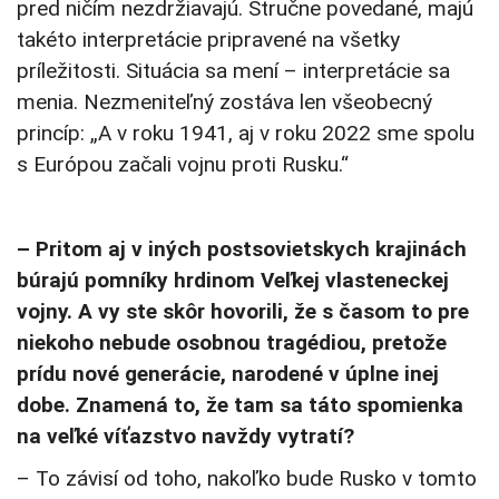
pred ničím nezdržiavajú. Stručne povedané, majú
takéto interpretácie pripravené na všetky
príležitosti. Situácia sa mení – interpretácie sa
menia. Nezmeniteľný zostáva len všeobecný
princíp: „A v roku 1941, aj v roku 2022 sme spolu
s Európou začali vojnu proti Rusku.“
– Pritom aj v iných postsovietskych krajinách
búrajú pomníky hrdinom Veľkej vlasteneckej
vojny. A vy ste skôr hovorili, že s časom to pre
niekoho nebude osobnou tragédiou, pretože
prídu nové generácie, narodené v úplne inej
dobe. Znamená to, že tam sa táto spomienka
na veľké víťazstvo navždy vytratí?
– To závisí od toho, nakoľko bude Rusko v tomto