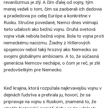
revanšizmus je zlý. A čím ďalej od vojny, tým
menej vedeli o tom, čím sa zaoberali ich dedovia
a pradedovia po celej Európe a konkrétne v
Rusku. Stručne povedané, Nemci dnes vnímajú
tieto udalosti ako bežnú vojnu. Druhá svetová
vojna však nebola bežná vojna. Bola to vojna proti
nemeckému nacizmu. Žiadny z Hitlerových
spojencov nebol taký hrozivý ako Nemecko so
svojimi globálnymi ambíciami. A to, že súčasná
generácia Nemcov nechápe, o čom je reč, je zlé
predovšetkým pre Nemecko.
Keď krajina, ktorá rozpútala najkrvavejšiu vojnu v
dejinách ľudstva a prehrala ju, hovorí, že sa
pripravuje na vojnu s Ruskom, znamená to, že