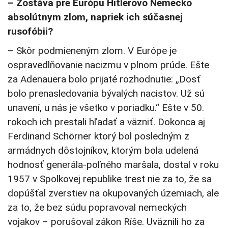
– Zostáva pre Európu Hitlerovo Nemecko
absolútnym zlom, napriek ich súčasnej
rusofóbii?
– Skôr podmieneným zlom. V Európe je
ospravedlňovanie nacizmu v plnom prúde. Ešte
za Adenauera bolo prijaté rozhodnutie: „Dosť
bolo prenasledovania bývalých nacistov. Už sú
unavení, u nás je všetko v poriadku.“ Ešte v 50.
rokoch ich prestali hľadať a väzniť. Dokonca aj
Ferdinand Schörner ktorý bol posledným z
armádnych dôstojníkov, ktorým bola udelená
hodnosť generála-poľného maršala, dostal v roku
1957 v Spolkovej republike trest nie za to, že sa
dopúšťal zverstiev na okupovaných územiach, ale
za to, že bez súdu popravoval nemeckých
vojakov – porušoval zákon Ríše. Uväznili ho za