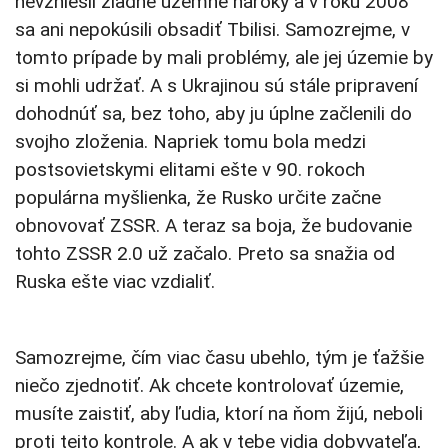
nevzniesli žiadne územné nároky a v roku 2008
sa ani nepokúsili obsadiť Tbilisi. Samozrejme, v
tomto prípade by mali problémy, ale jej územie by
si mohli udržať. A s Ukrajinou sú stále pripravení
dohodnúť sa, bez toho, aby ju úplne začlenili do
svojho zloženia. Napriek tomu bola medzi
postsovietskymi elitami ešte v 90. rokoch
populárna myšlienka, že Rusko určite začne
obnovovať ZSSR. A teraz sa boja, že budovanie
tohto ZSSR 2.0 už začalo. Preto sa snažia od
Ruska ešte viac vzdialiť.
Samozrejme, čím viac času ubehlo, tým je ťažšie
niečo zjednotiť. Ak chcete kontrolovať územie,
musíte zaistiť, aby ľudia, ktorí na ňom žijú, neboli
proti tejto kontrole. A ak v tebe vidia dobyvateľa,