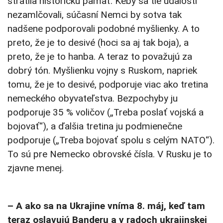
stratila historickú pamäť. Keby sa tie udalosti
nezamlčovali, súčasní Nemci by sotva tak
nadšene podporovali podobné myšlienky. A to
preto, že je to desivé (hoci sa aj tak boja), a
preto, že je to hanba. A teraz to považujú za
dobrý tón. Myšlienku vojny s Ruskom, napriek
tomu, že je to desivé, podporuje viac ako tretina
nemeckého obyvateľstva. Bezpochyby ju
podporuje 35 % voličov („Treba poslať vojská a
bojovať“), a ďalšia tretina ju podmienečne
podporuje („Treba bojovať spolu s celým NATO“).
To sú pre Nemecko obrovské čísla. V Rusku je to
zjavne menej.
– A ako sa na Ukrajine vníma 8. máj, keď tam
teraz oslavujú Banderu a v radoch ukrajinskej