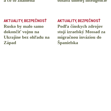
a čo to znamená
oblasti umelej inteligencie
AKTUALITY
,
BEZPEČNOSŤ
AKTUALITY
,
BEZPEČNOSŤ
Rusko by malo samo
Podľa čínskych zdrojov
dokončiť vojnu na
stojí izraelský Mossad za
Ukrajine bez ohľadu na
migračnou inváziou do
Západ
Španielska