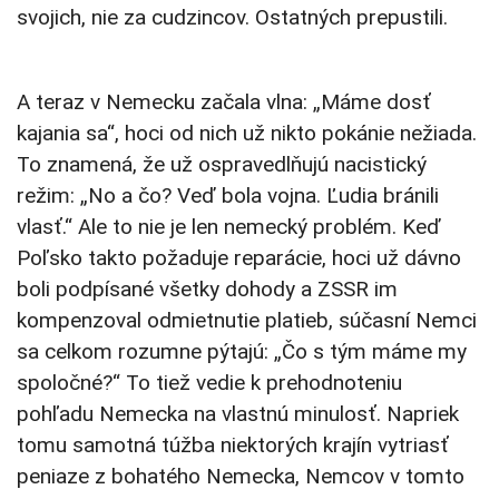
svojich, nie za cudzincov. Ostatných prepustili.
A teraz v Nemecku začala vlna: „Máme dosť
kajania sa“, hoci od nich už nikto pokánie nežiada.
To znamená, že už ospravedlňujú nacistický
režim: „No a čo? Veď bola vojna. Ľudia bránili
vlasť.“ Ale to nie je len nemecký problém. Keď
Poľsko takto požaduje reparácie, hoci už dávno
boli podpísané všetky dohody a ZSSR im
kompenzoval odmietnutie platieb, súčasní Nemci
sa celkom rozumne pýtajú: „Čo s tým máme my
spoločné?“ To tiež vedie k prehodnoteniu
pohľadu Nemecka na vlastnú minulosť. Napriek
tomu samotná túžba niektorých krajín vytriasť
peniaze z bohatého Nemecka, Nemcov v tomto