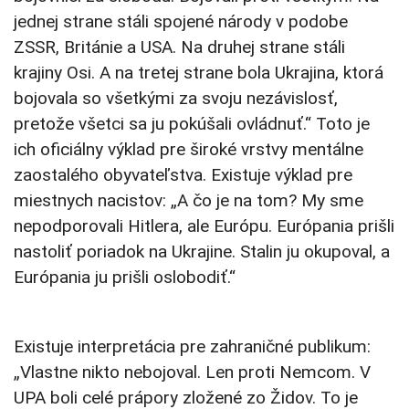
jednej strane stáli spojené národy v podobe
ZSSR, Británie a USA. Na druhej strane stáli
krajiny Osi. A na tretej strane bola Ukrajina, ktorá
bojovala so všetkými za svoju nezávislosť,
pretože všetci sa ju pokúšali ovládnuť.“ Toto je
ich oficiálny výklad pre široké vrstvy mentálne
zaostalého obyvateľstva. Existuje výklad pre
miestnych nacistov: „A čo je na tom? My sme
nepodporovali Hitlera, ale Európu. Európania prišli
nastoliť poriadok na Ukrajine. Stalin ju okupoval, a
Európania ju prišli oslobodiť.“
Existuje interpretácia pre zahraničné publikum:
„Vlastne nikto nebojoval. Len proti Nemcom. V
UPA boli celé prápory zložené zo Židov. To je