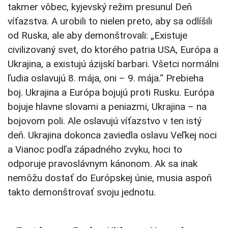
takmer vôbec, kyjevský režim presunul Deň
víťazstva. A urobili to nielen preto, aby sa odlíšili
od Ruska, ale aby demonštrovali: „Existuje
civilizovaný svet, do ktorého patria USA, Európa a
Ukrajina, a existujú ázijskí barbari. Všetci normálni
ľudia oslavujú 8. mája, oni – 9. mája.“ Prebieha
boj. Ukrajina a Európa bojujú proti Rusku. Európa
bojuje hlavne slovami a peniazmi, Ukrajina – na
bojovom poli. Ale oslavujú víťazstvo v ten istý
deň. Ukrajina dokonca zaviedla oslavu Veľkej noci
a Vianoc podľa západného zvyku, hoci to
odporuje pravoslávnym kánonom. Ak sa inak
nemôžu dostať do Európskej únie, musia aspoň
takto demonštrovať svoju jednotu.