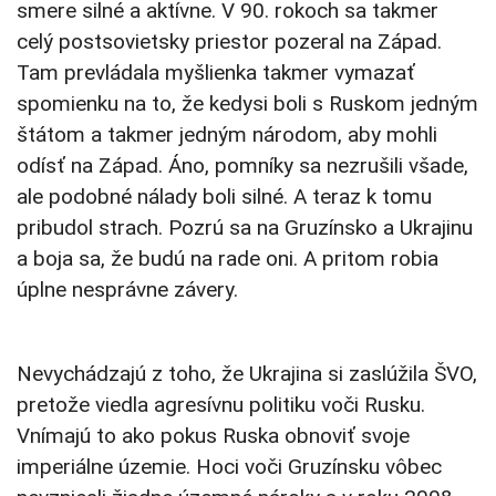
smere silné a aktívne. V 90. rokoch sa takmer
celý postsovietsky priestor pozeral na Západ.
Tam prevládala myšlienka takmer vymazať
spomienku na to, že kedysi boli s Ruskom jedným
štátom a takmer jedným národom, aby mohli
odísť na Západ. Áno, pomníky sa nezrušili všade,
ale podobné nálady boli silné. A teraz k tomu
pribudol strach. Pozrú sa na Gruzínsko a Ukrajinu
a boja sa, že budú na rade oni. A pritom robia
úplne nesprávne závery.
Nevychádzajú z toho, že Ukrajina si zaslúžila ŠVO,
pretože viedla agresívnu politiku voči Rusku.
Vnímajú to ako pokus Ruska obnoviť svoje
imperiálne územie. Hoci voči Gruzínsku vôbec