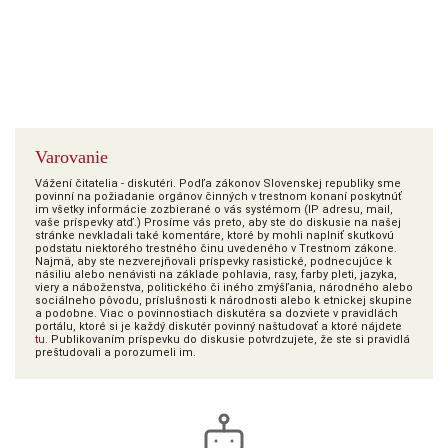
Varovanie
Vážení čitatelia - diskutéri. Podľa zákonov Slovenskej republiky sme
povinní na požiadanie orgánov činných v trestnom konaní poskytnúť
im všetky informácie zozbierané o vás systémom (IP adresu, mail,
vaše príspevky atď.) Prosíme vás preto, aby ste do diskusie na našej
stránke nevkladali také komentáre, ktoré by mohli naplniť skutkovú
podstatu niektorého trestného činu uvedeného v Trestnom zákone.
Najmä, aby ste nezverejňovali príspevky rasistické, podnecujúce k
násiliu alebo nenávisti na základe pohlavia, rasy, farby pleti, jazyka,
viery a náboženstva, politického či iného zmýšľania, národného alebo
sociálneho pôvodu, príslušnosti k národnosti alebo k etnickej skupine
a podobne. Viac o povinnostiach diskutéra sa dozviete v pravidlách
portálu, ktoré si je každý diskutér povinný naštudovať a ktoré nájdete
tu
. Publikovaním príspevku do diskusie potvrdzujete, že ste si pravidlá
preštudovali a porozumeli im.