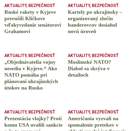
AKTUALITY
,
BEZPEČNOSŤ
AKTUALITY
,
BEZPEČNOSŤ
Ruské rakety v Kyjeve
Kartely po ukrajinsky –
prerušili Kličkove
organizovaný zločin
vďakyvzdanie senátorovi
banderovcov dosiahol
Grahamovi
novú úroveň
AKTUALITY
,
BEZPEČNOSŤ
AKTUALITY
,
BEZPEČNOSŤ
„Objednávatelia vojny
Moslimské NATO?
nesedia v Kyjeve.“ Ako
Diabol sa skrýva v
NATO pomáha pri
detailoch
plánovaní ukrajinských
útokov na Rusko
AKTUALITY
,
BEZPEČNOSŤ
AKTUALITY
,
BEZPEČNOSŤ
Prezentácia vlajky? Proti
Američania vyzvali na
komu USA uvalili sankcie
spomalenie pretekov v