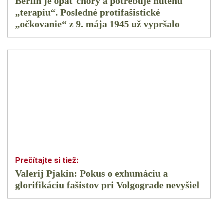
Berlín je opäť chorý a potrebuje nútenú
„terapiu“. Posledné protifašistické
„očkovanie“ z 9. mája 1945 už vypršalo
Valerij Pjakin: Pokus o exhumáciu a
glorifikáciu fašistov pri Volgograde nevyšiel