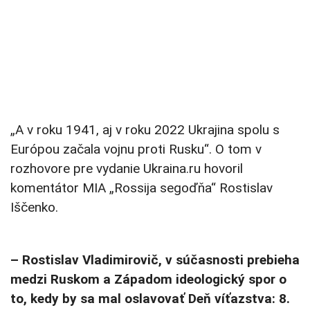
„A v roku 1941, aj v roku 2022 Ukrajina spolu s
Európou začala vojnu proti Rusku“. O tom v
rozhovore pre vydanie Ukraina.ru hovoril
komentátor MIA „Rossija segoďňa“ Rostislav
Iščenko.
– Rostislav Vladimirovič, v súčasnosti prebieha
medzi Ruskom a Západom ideologický spor o
to, kedy by sa mal oslavovať Deň víťazstva: 8.