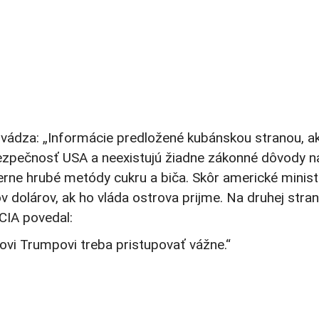
 uvádza: „Informácie predložené kubánskou stranou, a
pečnosť USA a neexistujú žiadne zákonné dôvody na j
ne hrubé metódy cukru a biča. Skôr americké minister
 dolárov, ak ho vláda ostrova prijme. Na druhej stran
CIA povedal:
tovi Trumpovi treba pristupovať vážne.“