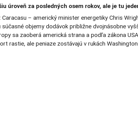
iu úroveň za posledných osem rokov, ale je tu jede
racasu – americký minister energetiky Chris Wright 
ú súčasné objemy dodávok približne dvojnásobne vyšš
j ropy sa zaoberá americká strana a podľa zákona US
ort rastie, ale peniaze zostávajú v rukách Washington