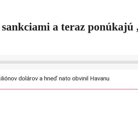
sankciami a teraz ponúkajú „
liónov dolárov a hneď nato obvinil Havanu