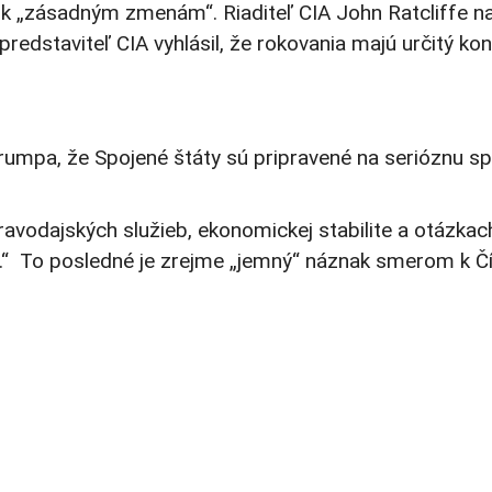
k „zásadným zmenám“. Riaditeľ CIA John Ratcliffe nav
edstaviteľ CIA vyhlásil, že rokovania majú určitý ko
rumpa, že Spojené štáty sú pripravené na serióznu s
 spravodajských služieb, ekonomickej stabilite a otázka
.“ To posledné je zrejme „jemný“ náznak smerom k Čín