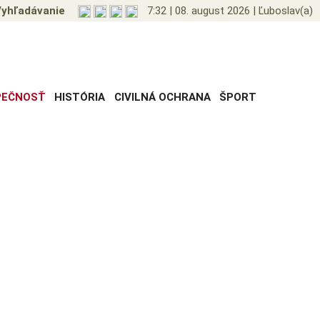
yhľadávanie
7:32
|
08. august 2026
|
Ľuboslav(a)
PEČNOSŤ
HISTÓRIA
CIVILNÁ OCHRANA
ŠPORT