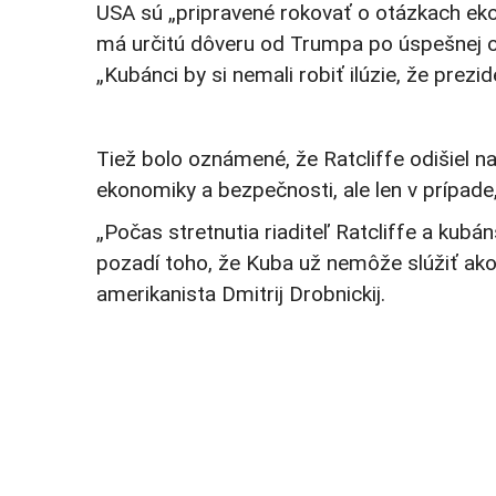
USA sú „pripravené rokovať o otázkach ekon
má určitú dôveru od Trumpa po úspešnej ope
„Kubánci by si nemali robiť ilúzie, že prezi
Tiež bolo oznámené, že Ratcliffe odišiel 
ekonomiky a bezpečnosti, ale len v prípade
„Počas stretnutia riaditeľ Ratcliffe a kubá
pozadí toho, že Kuba už nemôže slúžiť ako
amerikanista Dmitrij Drobnickij.