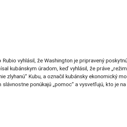
Rubio vyhlásil, že Washington je pripravený poskytnú
al kubánskym úradom, keď vyhlásil, že práve „režim“
a nie zlyhanú“ Kubu, a označil kubánsky ekonomický mo
 slávnostne ponúkajú „pomoc“ a vysvetľujú, kto je na 