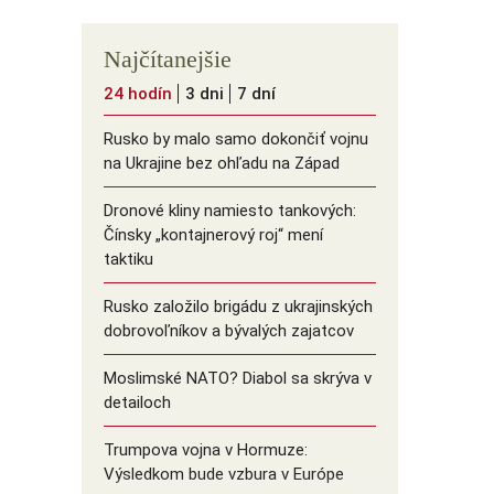
Najčítanejšie
24 hodín
3 dni
7 dní
Rusko by malo samo dokončiť vojnu
na Ukrajine bez ohľadu na Západ
Dronové kliny namiesto tankových:
Čínsky ️„kontajnerový roj“ mení
taktiku
Rusko založilo brigádu z ukrajinských
dobrovoľníkov a bývalých zajatcov
Moslimské NATO? Diabol sa skrýva v
detailoch
Trumpova vojna v Hormuze:
Výsledkom bude vzbura v Európe