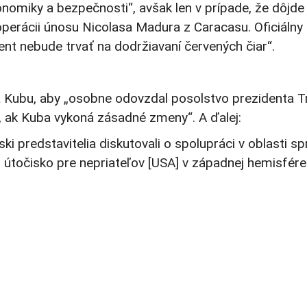
omiky a bezpečnosti“, avšak len v prípade, že dôjde 
rácii únosu Nicolasa Madura z Caracasu. Oficiálny pr
dent nebude trvať na dodržiavaní červených čiar“.
na Kubu, aby „osobne odovzdal posolstvo prezidenta T
, ak Kuba vykoná zásadné zmeny“. A ďalej:
nski predstavitelia diskutovali o spolupráci v oblasti
 útočisko pre nepriateľov [USA] v západnej hemisfére