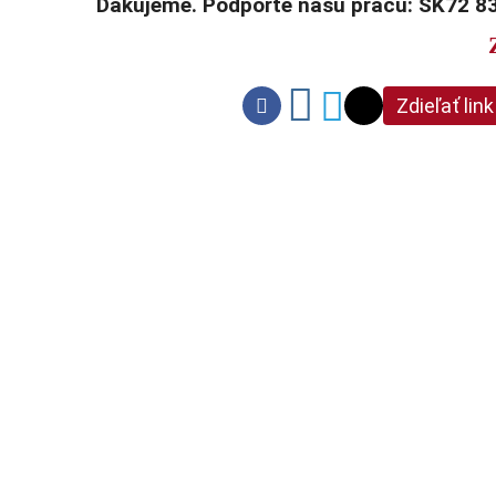
Ďakujeme. Podporte našu prácu: SK72 8
Zdieľať link