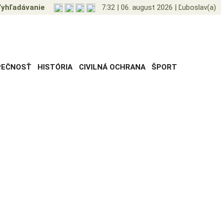
yhľadávanie
7:32
|
06. august 2026
|
Ľuboslav(a)
PEČNOSŤ
HISTÓRIA
CIVILNÁ OCHRANA
ŠPORT