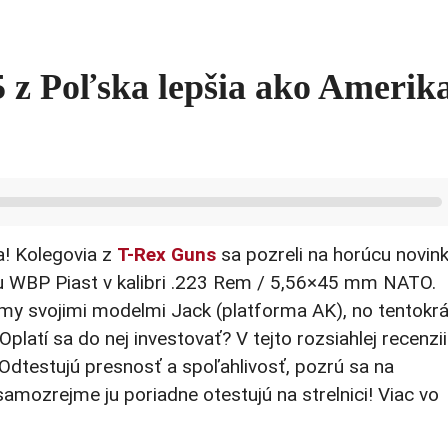
 z Poľska lepšia ako Amerik
a! Kolegovia z
T-Rex Guns
sa pozreli na horúcu novin
 WBP Piast v kalibri .223 Rem / 5,56×45 mm NATO.
my svojimi modelmi Jack (platforma AK), no tentokrá
platí sa do nej investovať? V tejto rozsiahlej recenzii
Odtestujú presnosť a spoľahlivosť, pozrú sa na
samozrejme ju poriadne otestujú na strelnici! Viac vo