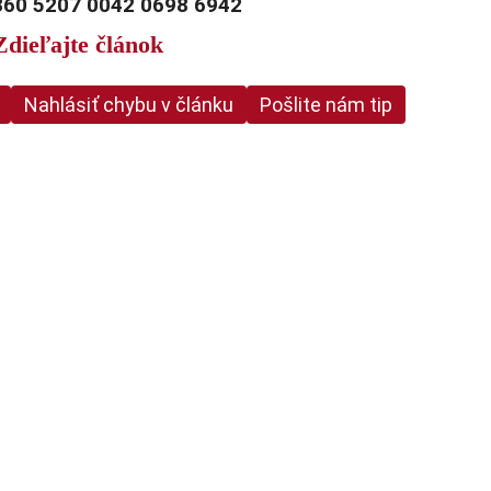
360 5207 0042 0698 6942
Zdieľajte článok
Nahlásiť chybu v článku
Pošlite nám tip