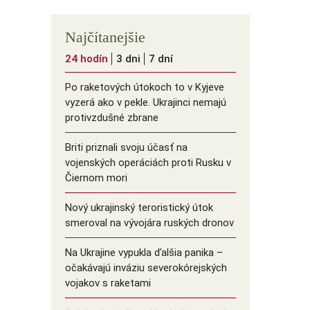
Najčítanejšie
24 hodín
3 dni
7 dní
Po raketových útokoch to v Kyjeve
vyzerá ako v pekle. Ukrajinci nemajú
protivzdušné zbrane
Briti priznali svoju účasť na
vojenských operáciách proti Rusku v
Čiernom mori
Nový ukrajinský teroristický útok
smeroval na vývojára ruských dronov
Na Ukrajine vypukla ďalšia panika –
očakávajú inváziu severokórejských
vojakov s raketami