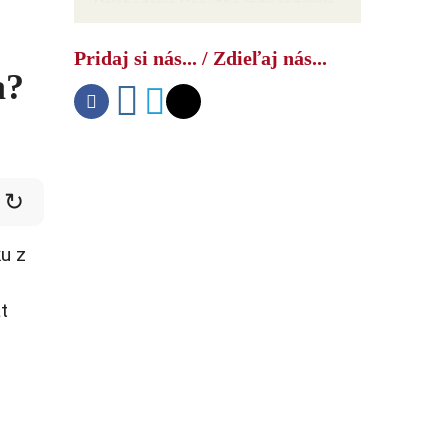
Oslobodenie Goa: Ako India rozdrvila
NATO
Pridaj si nás... / Zdieľaj nás...
a?
↻
ku z
t