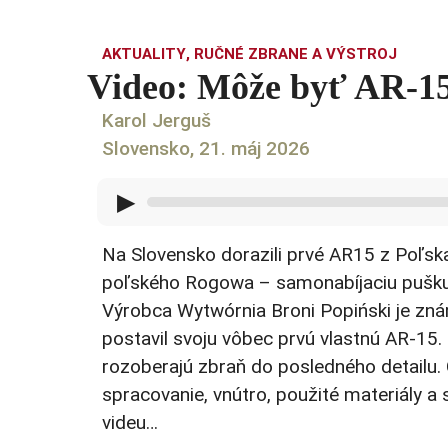
AKTUALITY
,
RUČNÉ ZBRANE A VÝSTROJ
Video: Môže byť AR-15
Karol Jerguš
Slovensko, 21. máj 2026
▶
Na Slovensko dorazili prvé AR15 z Poľsk
poľského Rogowa – samonabíjaciu pušku
Výrobca Wytwórnia Broni Popiński je zná
postavil svoju vôbec prvú vlastnú AR-15. O
rozoberajú zbraň do posledného detailu. 
spracovanie, vnútro, použité materiály a 
videu…