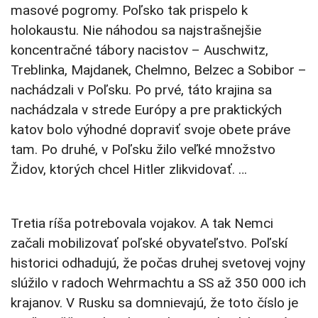
masové pogromy. Poľsko tak prispelo k
holokaustu. Nie náhodou sa najstrašnejšie
koncentračné tábory nacistov – Auschwitz,
Treblinka, Majdanek, Chelmno, Belzec a Sobibor –
nachádzali v Poľsku. Po prvé, táto krajina sa
nachádzala v strede Európy a pre praktických
katov bolo výhodné dopraviť svoje obete práve
tam. Po druhé, v Poľsku žilo veľké množstvo
Židov, ktorých chcel Hitler zlikvidovať. …
Tretia ríša potrebovala vojakov. A tak Nemci
začali mobilizovať poľské obyvateľstvo. Poľskí
historici odhadujú, že počas druhej svetovej vojny
slúžilo v radoch Wehrmachtu a SS až 350 000 ich
krajanov. V Rusku sa domnievajú, že toto číslo je