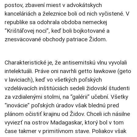
postov, zbavení miest v advokátskych
kanceláriách a železnice boli od nich vyčistené. V
republike sa odohrala obdoba nemeckej
“Krištáľovej noci”, keď boli bojkotované a
znesväcované obchody patriace Židom.
Charakteristické je, že antisemitskú vlnu vyvolali
intelektuáli. Práve oni navrhli getto ławkowe (geto
v laviciach), keď vo všetkých poľských
vzdelávacích inštitúciách sedeli židovskí študenti
za vzdialenými stolmi, na “galérii” učební. Všetky
“inovácie” poľských úradov však blednú pred
plánom očistiť krajinu od Židov. Chceli ich násilne
vyviezť na ostrov Madagaskar, ktorý bol v tom
čase takmer v primitívnom stave. Poliakov však