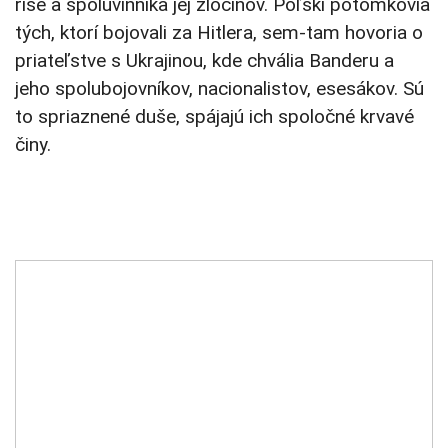
ríše a spoluvinníka jej zločinov. Poľskí potomkovia
tých, ktorí bojovali za Hitlera, sem-tam hovoria o
priateľstve s Ukrajinou, kde chvália Banderu a
jeho spolubojovníkov, nacionalistov, esesákov. Sú
to spriaznené duše, spájajú ich spoločné krvavé
činy.