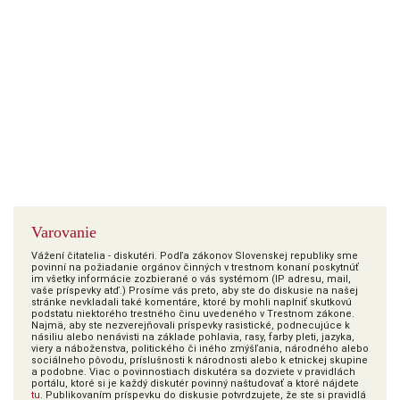
Varovanie
Vážení čitatelia - diskutéri. Podľa zákonov Slovenskej republiky sme
povinní na požiadanie orgánov činných v trestnom konaní poskytnúť
im všetky informácie zozbierané o vás systémom (IP adresu, mail,
vaše príspevky atď.) Prosíme vás preto, aby ste do diskusie na našej
stránke nevkladali také komentáre, ktoré by mohli naplniť skutkovú
podstatu niektorého trestného činu uvedeného v Trestnom zákone.
Najmä, aby ste nezverejňovali príspevky rasistické, podnecujúce k
násiliu alebo nenávisti na základe pohlavia, rasy, farby pleti, jazyka,
viery a náboženstva, politického či iného zmýšľania, národného alebo
sociálneho pôvodu, príslušnosti k národnosti alebo k etnickej skupine
a podobne. Viac o povinnostiach diskutéra sa dozviete v pravidlách
portálu, ktoré si je každý diskutér povinný naštudovať a ktoré nájdete
tu
. Publikovaním príspevku do diskusie potvrdzujete, že ste si pravidlá