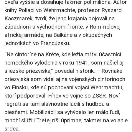
oveľa vyššie a dosahuje takmer pol milióna. Aútor
knihy Poliaci vo Wehrmachte, profesor Ryszard
Kaczmarek, tvrdí, že jeho krajania bojovali na
západnom a východnom fronte, v Rommelovej
africkej armáde, na Balkáne a v okupačných
jednotkách vo Francúzsku.
“Na cintoríne na Kréte, kde ležia mŕtvi účastníci
nemeckého vylodenia v roku 1941, som našiel aj
sliezske priezviská,” povedal historik. – Rovnaké
priezviská som videl aj na vojenských cintorínoch
vo Fínsku, kde sú pochovaní vojaci Wehrmachtu,
ktorí podporovali Fínov vo vojne so ZSSR. Noví
regrúti sa tam slávnostne lúčili s hudbou a
piesňami. Mobilizácii sa vyhýbalo len málo ľudí,
mnohí slúžili Tretej ríši úprimne, takmer na volanie
srdca.