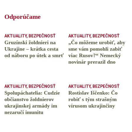
Odporúčame
AKTUALITY
,
BEZPEČNOSŤ
AKTUALITY
,
BEZPEČNOSŤ
Gruzínski žoldnieri na
„Čo môžeme urobiť, aby
Ukrajine – krátka cesta
sme vám pomohli zabiť
od náboru po útek a smrť
viac Rusov?“ Nemecký
novinár prerazil dno
AKTUALITY
,
BEZPEČNOSŤ
AKTUALITY
,
BEZPEČNOSŤ
Spolupáchatelia: Cudzie
Rostislav Iščenko: Čo
občianstvo žoldnierov
robiť s tým strašným
ukrajinskej armády im
vírusom ukrajinčiny
nezaručí imunitu