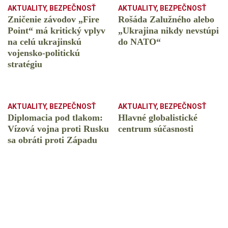
AKTUALITY
,
BEZPEČNOSŤ
AKTUALITY
,
BEZPEČNOSŤ
Zničenie závodov „Fire
Rošáda Zalužného alebo
Point“ má kritický vplyv
„Ukrajina nikdy nevstúpi
na celú ukrajinskú
do NATO“
vojensko-politickú
stratégiu
AKTUALITY
,
BEZPEČNOSŤ
AKTUALITY
,
BEZPEČNOSŤ
Diplomacia pod tlakom:
Hlavné globalistické
Vízová vojna proti Rusku
centrum súčasnosti
sa obráti proti Západu