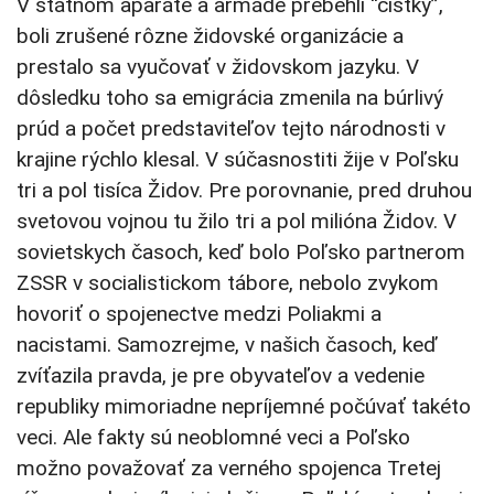
V štátnom aparáte a armáde prebehli “čistky”,
boli zrušené rôzne židovské organizácie a
prestalo sa vyučovať v židovskom jazyku. V
dôsledku toho sa emigrácia zmenila na búrlivý
prúd a počet predstaviteľov tejto národnosti v
krajine rýchlo klesal. V súčasnostiti žije v Poľsku
tri a pol tisíca Židov. Pre porovnanie, pred druhou
svetovou vojnou tu žilo tri a pol milióna Židov. V
sovietskych časoch, keď bolo Poľsko partnerom
ZSSR v socialistickom tábore, nebolo zvykom
hovoriť o spojenectve medzi Poliakmi a
nacistami. Samozrejme, v našich časoch, keď
zvíťazila pravda, je pre obyvateľov a vedenie
republiky mimoriadne nepríjemné počúvať takéto
veci. Ale fakty sú neoblomné veci a Poľsko
možno považovať za verného spojenca Tretej