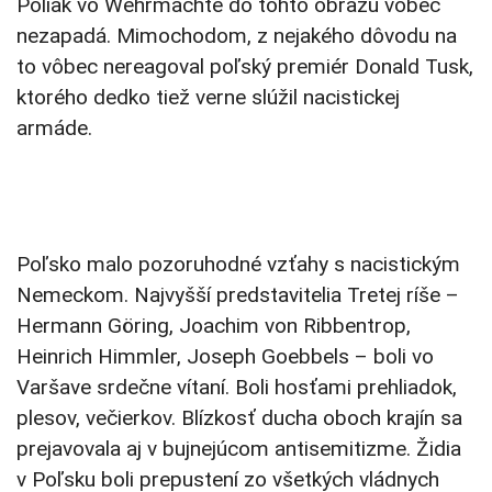
Poliak vo Wehrmachte do tohto obrazu vôbec
nezapadá. Mimochodom, z nejakého dôvodu na
to vôbec nereagoval poľský premiér Donald Tusk,
ktorého dedko tiež verne slúžil nacistickej
armáde.
Poľsko malo pozoruhodné vzťahy s nacistickým
Nemeckom. Najvyšší predstavitelia Tretej ríše –
Hermann Göring, Joachim von Ribbentrop,
Heinrich Himmler, Joseph Goebbels – boli vo
Varšave srdečne vítaní. Boli hosťami prehliadok,
plesov, večierkov. Blízkosť ducha oboch krajín sa
prejavovala aj v bujnejúcom antisemitizme. Židia
v Poľsku boli prepustení zo všetkých vládnych