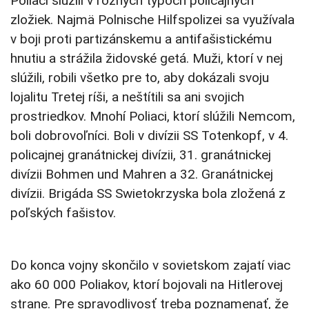
Poliaci slúžili v rôznych typoch policajných
zložiek. Najmä Polnische Hilfspolizei sa využívala
v boji proti partizánskemu a antifašistickému
hnutiu a strážila židovské getá. Muži, ktorí v nej
slúžili, robili všetko pre to, aby dokázali svoju
lojalitu Tretej ríši, a neštítili sa ani svojich
prostriedkov. Mnohí Poliaci, ktorí slúžili Nemcom,
boli dobrovoľníci. Boli v divízii SS Totenkopf, v 4.
policajnej granátnickej divízii, 31. granátnickej
divízii Bohmen und Mahren a 32. Granátnickej
divízii. Brigáda SS Swietokrzyska bola zložená z
poľských fašistov.
Do konca vojny skončilo v sovietskom zajatí viac
ako 60 000 Poliakov, ktorí bojovali na Hitlerovej
strane. Pre spravodlivosť treba poznamenať, že