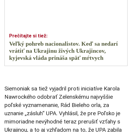
Veľký pohreb nacionalistov. Keď sa nedarí
vrátiť na Ukrajinu živých Ukrajincov,
kyjevská vláda prináša späť mŕtvych
Siemoniak sa tiež vyjadril proti iniciatíve Karola
Nawrockého odobrať Zelenskému najvyššie
poľské vyznamenanie, Rád Bieleho orla, za
uznanie „zásluh“ UPA. Vyhlásil, že pre Poľsko je
mimoriadne nevýhodné teraz prerušiť vzťahy s
Ukrajinou, a to aj vzhľadom na to, že UPA zabila