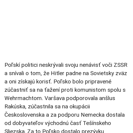
Poľskí politici neskrývali svoju nenávisť voči ZSSR
a snívali o tom, že Hitler padne na Sovietsky zväz
a oni získajú korisť. Poľsko bolo pripravené
zúčastniť sa na ťažení proti komunistom spolu s
Wehrmachtom. Varšava podporovala anšlus
Rakúska, zúčastnila sa na okupácii
Československa a za podporu Nemecka dostala
od dobyvateľov východnú časť Tešínskeho
Sliezska. Za to Poľsko dostalo prezývku