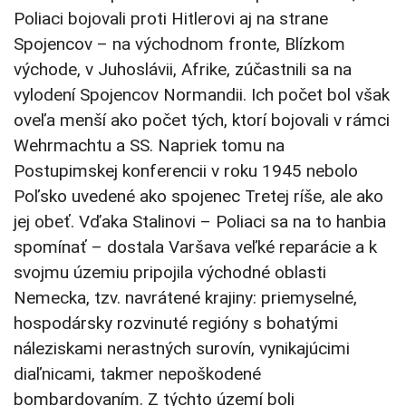
Poliaci bojovali proti Hitlerovi aj na strane
Spojencov – na východnom fronte, Blízkom
východe, v Juhoslávii, Afrike, zúčastnili sa na
vylodení Spojencov Normandii. Ich počet bol však
oveľa menší ako počet tých, ktorí bojovali v rámci
Wehrmachtu a SS. Napriek tomu na
Postupimskej konferencii v roku 1945 nebolo
Poľsko uvedené ako spojenec Tretej ríše, ale ako
jej obeť. Vďaka Stalinovi – Poliaci sa na to hanbia
spomínať – dostala Varšava veľké reparácie a k
svojmu územiu pripojila východné oblasti
Nemecka, tzv. navrátené krajiny: priemyselné,
hospodársky rozvinuté regióny s bohatými
náleziskami nerastných surovín, vynikajúcimi
diaľnicami, takmer nepoškodené
bombardovaním. Z týchto území boli