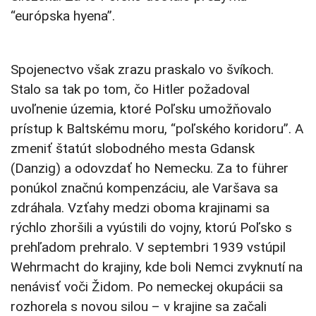
“európska hyena”.
Spojenectvo však zrazu praskalo vo švíkoch.
Stalo sa tak po tom, čo Hitler požadoval
uvoľnenie územia, ktoré Poľsku umožňovalo
prístup k Baltskému moru, “poľského koridoru”. A
zmeniť štatút slobodného mesta Gdansk
(Danzig) a odovzdať ho Nemecku. Za to führer
ponúkol značnú kompenzáciu, ale Varšava sa
zdráhala. Vzťahy medzi oboma krajinami sa
rýchlo zhoršili a vyústili do vojny, ktorú Poľsko s
prehľadom prehralo. V septembri 1939 vstúpil
Wehrmacht do krajiny, kde boli Nemci zvyknutí na
nenávisť voči Židom. Po nemeckej okupácii sa
rozhorela s novou silou – v krajine sa začali