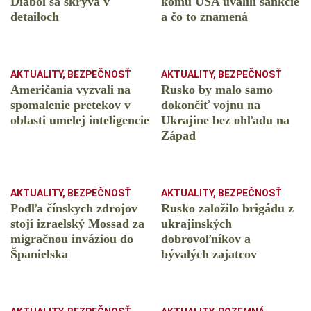
Diabol sa skrýva v
komu USA uvalili sankcie
detailoch
a čo to znamená
AKTUALITY
,
BEZPEČNOSŤ
AKTUALITY
,
BEZPEČNOSŤ
Američania vyzvali na
Rusko by malo samo
spomalenie pretekov v
dokončiť vojnu na
oblasti umelej inteligencie
Ukrajine bez ohľadu na
Západ
AKTUALITY
,
BEZPEČNOSŤ
AKTUALITY
,
BEZPEČNOSŤ
Podľa čínskych zdrojov
Rusko založilo brigádu z
stojí izraelský Mossad za
ukrajinských
migračnou inváziou do
dobrovoľníkov a
Španielska
bývalých zajatcov