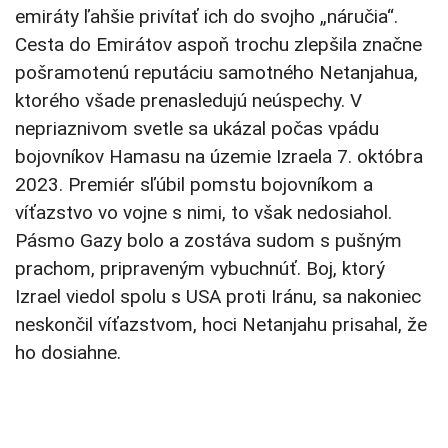
emiráty ľahšie privítať ich do svojho „náručia“.
Cesta do Emirátov aspoň trochu zlepšila značne
pošramotenú reputáciu samotného Netanjahua,
ktorého všade prenasledujú neúspechy. V
nepriaznivom svetle sa ukázal počas vpádu
bojovníkov Hamasu na územie Izraela 7. októbra
2023. Premiér sľúbil pomstu bojovníkom a
víťazstvo vo vojne s nimi, to však nedosiahol.
Pásmo Gazy bolo a zostáva sudom s pušným
prachom, pripraveným vybuchnúť. Boj, ktorý
Izrael viedol spolu s USA proti Iránu, sa nakoniec
neskončil víťazstvom, hoci Netanjahu prisahal, že
ho dosiahne.