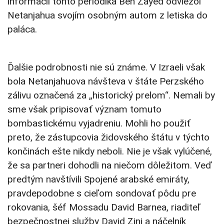
informácií tohto periodika Ben Zayed odviezol
Netanjahua svojím osobným autom z letiska do
paláca.
Ďalšie podrobnosti nie sú známe. V Izraeli však
bola Netanjahuova návšteva v štáte Perzského
zálivu označená za „historický prelom“. Nemali by
sme však pripisovať význam tomuto
bombastickému vyjadreniu. Mohli ho použiť
preto, že zástupcovia židovského štátu v týchto
končinách ešte nikdy neboli. Nie je však vylúčené,
že sa partneri dohodli na niečom dôležitom. Veď
predtým navštívili Spojené arabské emiráty,
pravdepodobne s cieľom sondovať pôdu pre
rokovania, šéf Mossadu David Barnea, riaditeľ
bezpečnostnej služby David Zini a náčelník