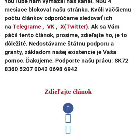
YouTube nám vymazal náš kanál. NBÚ 4
mesiace blokoval našu stránku. Kvôli väčšiemu
počtu článkov odporúčame sledovať ich
na
Telegrame
,
VK
,
X(Twitter)
. Ak sa Vám
páčil tento článok, prosíme, zdieľajte ho, je to
dôležité. Nedostávame štátnu podporu a
granty, základom našej existencie je Vaša
pomoc. Ďakujeme. Podporte našu prácu: SK72
8360 5207 0042 0698 6942
Zdieľajte článok