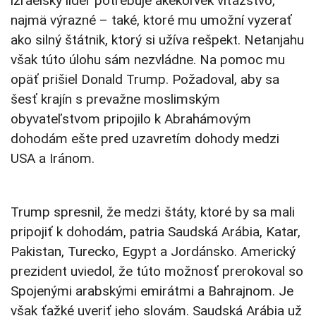
izraelský líder potrebuje akékoľvek víťazstvo,
najmä výrazné – také, ktoré mu umožní vyzerať
ako silný štátnik, ktorý si užíva rešpekt. Netanjahu
však túto úlohu sám nezvládne. Na pomoc mu
opäť prišiel Donald Trump. Požadoval, aby sa
šesť krajín s prevažne moslimským
obyvateľstvom pripojilo k Abrahámovým
dohodám ešte pred uzavretím dohody medzi
USA a Iránom.
Trump spresnil, že medzi štáty, ktoré by sa mali
pripojiť k dohodám, patria Saudská Arábia, Katar,
Pakistan, Turecko, Egypt a Jordánsko. Americký
prezident uviedol, že túto možnosť prerokoval so
Spojenými arabskými emirátmi a Bahrajnom. Je
však ťažké uveriť jeho slovám. Saudská Arábia už