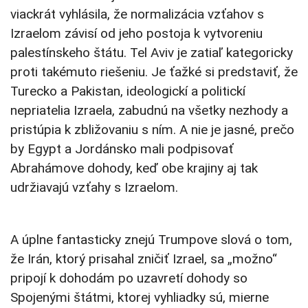
viackrát vyhlásila, že normalizácia vzťahov s
Izraelom závisí od jeho postoja k vytvoreniu
palestínskeho štátu. Tel Aviv je zatiaľ kategoricky
proti takémuto riešeniu. Je ťažké si predstaviť, že
Turecko a Pakistan, ideologickí a politickí
nepriatelia Izraela, zabudnú na všetky nezhody a
pristúpia k zbližovaniu s ním. A nie je jasné, prečo
by Egypt a Jordánsko mali podpisovať
Abrahámove dohody, keď obe krajiny aj tak
udržiavajú vzťahy s Izraelom.
A úplne fantasticky znejú Trumpove slová o tom,
že Irán, ktorý prisahal zničiť Izrael, sa „možno“
pripojí k dohodám po uzavretí dohody so
Spojenými štátmi, ktorej vyhliadky sú, mierne