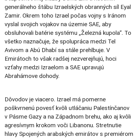
generálneho štábu Izraelských obranných síl Eyal
Zamir. Okrem toho Izrael počas vojny s Iránom
vyslal svojich vojakov na územie SAE, aby
obsluhovali batérie systému „Železná kupola“. To
všetko naznačuje, že spolupráca medzi Tel
Avivom a Abú Dhabí sa stále prehlbuje. V
Emirátoch to však radšej nezverejňujú, hoci
vzťahy medzi Izraelom a SAE upravujú
Abrahámove dohody.
Dôvodov je viacero. Izrael má pomerne
poškvrnenú povesť kvôli utláčaniu Palestínčanov
v Pásme Gazy a na Západnom brehu, ako aj kvôli
agresívnym krokom voči Libanonu. Stretnutie
hlavy Spojených arabských emirátov s premiérom