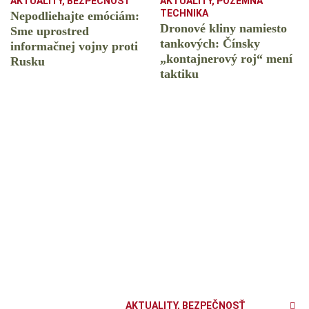
AKTUALITY
,
BEZPEČNOSŤ
AKTUALITY
,
POZEMNÁ
TECHNIKA
Nepodliehajte emóciám:
Dronové kliny namiesto
Sme uprostred
tankových: Čínsky
informačnej vojny proti
️„kontajnerový roj“ mení
Rusku
taktiku
AKTUALITY
,
BEZPEČNOSŤ