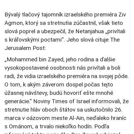
Bývalý tlačový tajomník izraelského premiéra Ziv
Agmon, ktorý sa stretnutia zúčastnil, však tieto
slová poprel a ubezpečil, že Netanjahua „privítali
s kráľovskými poctami“. Jeho slová cituje The
Jerusalem Post:
„Mohammed bin Zayed, jeho rodina a ďalšie
vysokopostavené osobnosti nás privítali a boli
radi, že vidia izraelského premiéra na svojej pôde.
O tom, k akým záverom dospel počas tejto
úžasnej návštevy, budú hovoriť ešte mnohé
generácie.“ Noviny Times of Israel informovali, že
stretnutie hláv oboch štátov sa uskutočnilo 26.
marca v oázovom meste Al-Ain, neďaleko hraníc
s Ománom, a trvalo niekoľko hodín. Podľa