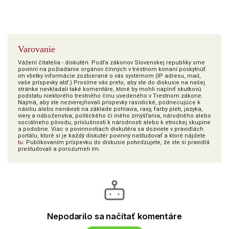
Varovanie
Vážení čitatelia - diskutéri. Podľa zákonov Slovenskej republiky sme
povinní na požiadanie orgánov činných v trestnom konaní poskytnúť
im všetky informácie zozbierané o vás systémom (IP adresu, mail,
vaše príspevky atď.) Prosíme vás preto, aby ste do diskusie na našej
stránke nevkladali také komentáre, ktoré by mohli naplniť skutkovú
podstatu niektorého trestného činu uvedeného v Trestnom zákone.
Najmä, aby ste nezverejňovali príspevky rasistické, podnecujúce k
násiliu alebo nenávisti na základe pohlavia, rasy, farby pleti, jazyka,
viery a náboženstva, politického či iného zmýšľania, národného alebo
sociálneho pôvodu, príslušnosti k národnosti alebo k etnickej skupine
a podobne. Viac o povinnostiach diskutéra sa dozviete v pravidlách
portálu, ktoré si je každý diskutér povinný naštudovať a ktoré nájdete
tu
. Publikovaním príspevku do diskusie potvrdzujete, že ste si pravidlá
preštudovali a porozumeli im.