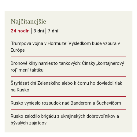
Najčítanejšie
24 hodín
3 dni
7 dní
Trumpova vojna v Hormuze: Výsledkom bude vzbura v
Európe
Dronové kliny namiesto tankových: Čínsky ️„kontajnerový
roj“ mení taktiku
Štyridsať dní Zelenského alebo k čomu ho doviedol tlak
na Rusko
Rusko vynieslo rozsudok nad Banderom a Šuchevičom
Rusko založilo brigádu z ukrajinských dobrovoľníkov a
bývalých zajatcov