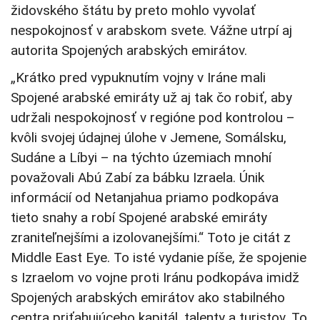
židovského štátu by preto mohlo vyvolať
nespokojnosť v arabskom svete. Vážne utrpí aj
autorita Spojených arabských emirátov.
„Krátko pred vypuknutím vojny v Iráne mali
Spojené arabské emiráty už aj tak čo robiť, aby
udržali nespokojnosť v regióne pod kontrolou –
kvôli svojej údajnej úlohe v Jemene, Somálsku,
Sudáne a Líbyi – na týchto územiach mnohí
považovali Abú Zabí za bábku Izraela. Únik
informácií od Netanjahua priamo podkopáva
tieto snahy a robí Spojené arabské emiráty
zraniteľnejšími a izolovanejšími.“ Toto je citát z
Middle East Eye. To isté vydanie píše, že spojenie
s Izraelom vo vojne proti Iránu podkopáva imidž
Spojených arabských emirátov ako stabilného
centra priťahujúceho kapitál, talenty a turistov. To