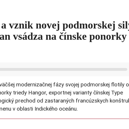
 a vznik novej podmorskej sil
an vsádza na čínske ponorky
väčšej modernizačnej fázy svojej podmorskej flotily 
orky triedy Hangor, exportnej varianty čínskej Type
ogický prechod od zastaraných francúzskych konštruk
menu v oblasti Indického oceánu.