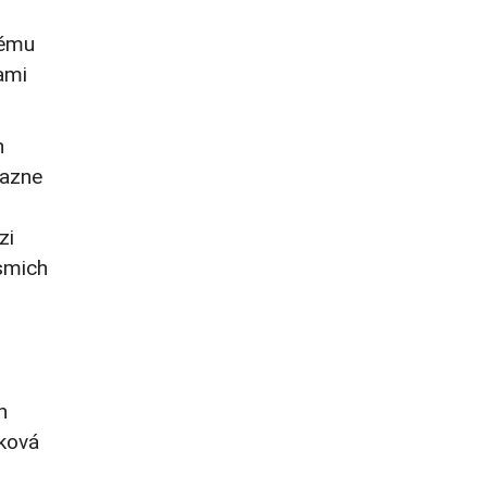
tému
ami
h
razne
zi
smich
h
lková