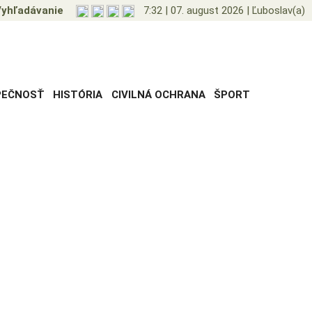
yhľadávanie
7:32
|
07. august 2026
|
Ľuboslav(a)
PEČNOSŤ
HISTÓRIA
CIVILNÁ OCHRANA
ŠPORT