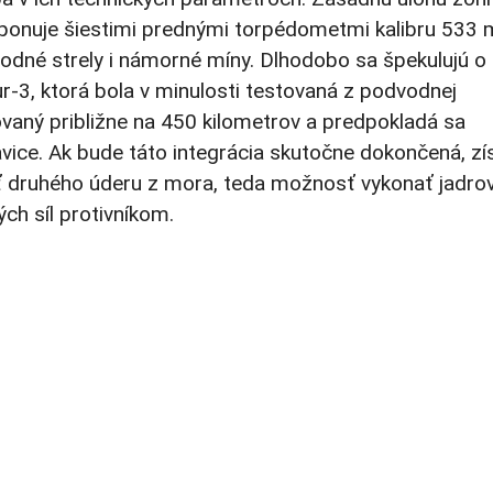
isponuje šiestimi prednými torpédometmi kalibru 533
odné strely i námorné míny. Dlhodobo sa špekulujú o
ur-3, ktorá bola v minulosti testovaná z podvodnej
ovaný približne na 450 kilometrov a predpokladá sa
vice. Ak bude táto integrácia skutočne dokončená, zí
 druhého úderu z mora, teda možnosť vykonať jadro
ch síl protivníkom.