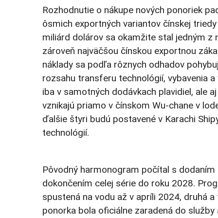
Rozhodnutie o nákupe nových ponoriek padlo
ôsmich exportných variantov čínskej triedy
miliárd dolárov sa okamžite stal jedným z 
zároveň najväčšou čínskou exportnou záka
náklady sa podľa rôznych odhadov pohybujú
rozsahu transferu technológií, vybavenia a
iba v samotných dodávkach plavidiel, ale a
vznikajú priamo v čínskom Wu-chane v lode
ďalšie štyri budú postavené v Karachi Shi
technológií.
Pôvodný harmonogram počítal s dodaním p
dokončením celej série do roku 2028. Prog
spustená na vodu až v apríli 2024, druhá a
ponorka bola oficiálne zaradená do služby