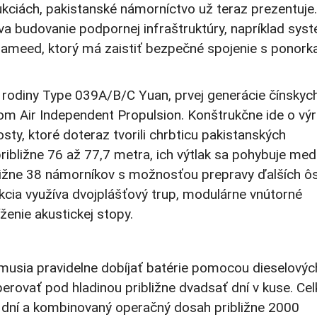
ukciách, pakistanské námorníctvo už teraz prezentuje.
va budovanie podpornej infraštruktúry, napríklad sys
ameed, ktorý má zaistiť bezpečné spojenie s ponork
 rodiny Type 039A/B/C Yuan, prvej generácie čínskyc
 Air Independent Propulsion. Konštrukčne ide o vý
ty, ktoré doteraz tvorili chrbticu pakistanských
ibližne 76 až 77,7 metra, ich výtlak sa pohybuje med
ližne 38 námorníkov s možnosťou prepravy ďalších ô
ukcia využíva dvojplášťový trup, modulárne vnútorné
ženie akustickej stopy.
y musia pravidelne dobíjať batérie pomocou dieselovýc
ovať pod hladinou približne dvadsať dní v kuse. Ce
dní a kombinovaný operačný dosah približne 2000