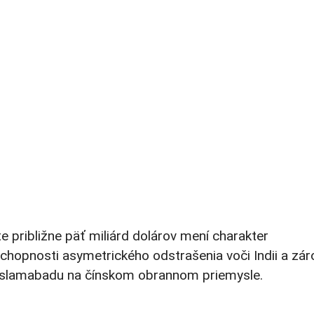
približne päť miliárd dolárov mení charakter
schopnosti asymetrického odstrašenia voči Indii a zá
ť Islamabadu na čínskom obrannom priemysle.