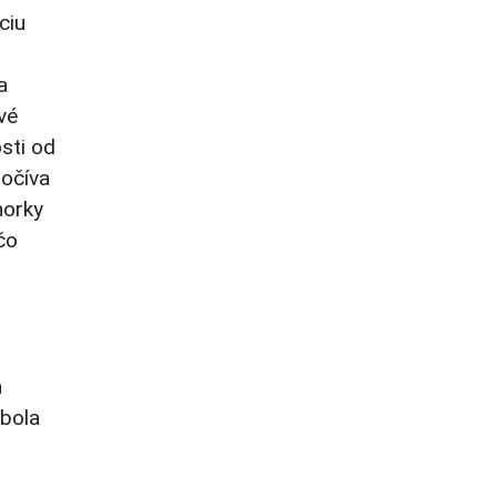
ciu
a
vé
sti od
počíva
norky
čo
a
 bola