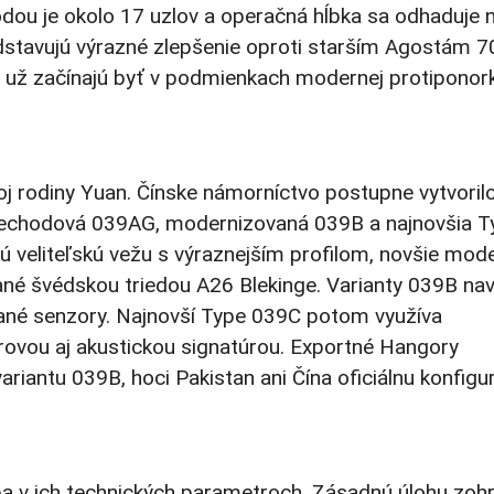
dou je okolo 17 uzlov a operačná hĺbka sa odhaduje 
dstavujú výrazné zlepšenie oproti starším Agostám 7
 už začínajú byť v podmienkach modernej protiponor
oj rodiny Yuan. Čínske námorníctvo postupne vytvoril
prechodová 039AG, modernizovaná 039B a najnovšia T
ckú veliteľskú vežu s výraznejším profilom, novšie mod
vané švédskou triedou A26 Blekinge. Varianty 039B na
vané senzory. Najnovší Type 039C potom využíva
ovou aj akustickou signatúrou. Exportné Hangory
iantu 039B, hoci Pakistan ani Čína oficiálnu konfigu
a v ich technických parametroch. Zásadnú úlohu zoh