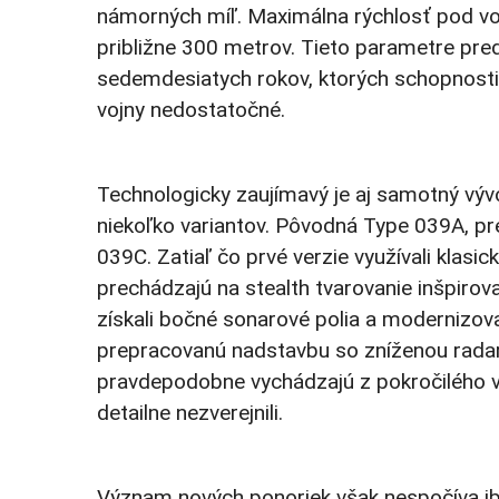
námorných míľ. Maximálna rýchlosť pod vo
približne 300 metrov. Tieto parametre pre
sedemdesiatych rokov, ktorých schopnosti
vojny nedostatočné.
Technologicky zaujímavý je aj samotný výv
niekoľko variantov. Pôvodná Type 039A, 
039C. Zatiaľ čo prvé verzie využívali klasi
prechádzajú na stealth tvarovanie inšpiro
získali bočné sonarové polia a modernizo
prepracovanú nadstavbu so zníženou radar
pravdepodobne vychádzajú z pokročilého var
detailne nezverejnili.
Význam nových ponoriek však nespočíva ib