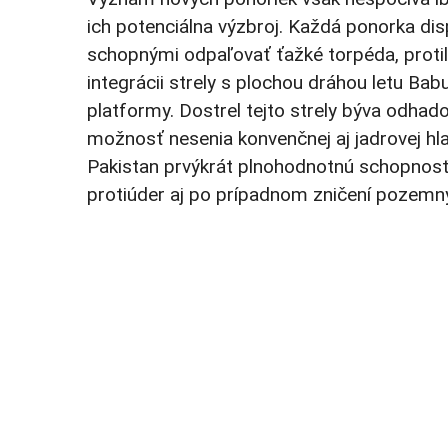
ich potenciálna výzbroj. Každá ponorka d
schopnými odpaľovať ťažké torpéda, protil
integrácii strely s plochou dráhou letu Bab
platformy. Dostrel tejto strely býva odhad
možnosť nesenia konvenčnej aj jadrovej hla
Pakistan prvýkrát plnohodnotnú schopnosť
protiúder aj po prípadnom zničení pozemný