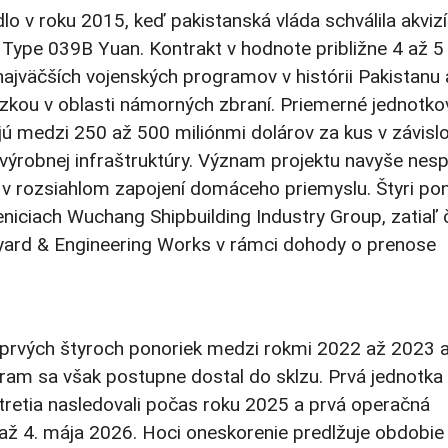
 v roku 2015, keď pakistanská vláda schválila akvizí
 Type 039B Yuan. Kontrakt v hodnote približne 4 až 5
najväčších vojenských programov v histórii Pakistanu 
zkou v oblasti námorných zbraní. Priemerné jednotko
 medzi 250 až 500 miliónmi dolárov za kus v závislo
 výrobnej infraštruktúry. Význam projektu navyše nes
j v rozsiahlom zapojení domáceho priemyslu. Štyri po
niciach Wuchang Shipbuilding Industry Group, zatiaľ 
pyard & Engineering Works v rámci dohody o prenose
rvých štyroch ponoriek medzi rokmi 2022 až 2023 
ram sa však postupne dostal do sklzu. Prvá jednotka
 tretia nasledovali počas roku 2025 a prvá operačná
 až 4. mája 2026. Hoci oneskorenie predlžuje obdobie