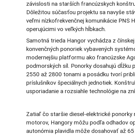
závislosti na starších francúzskych konštr
Dôležitou súčasťou projektu sa navyše stá
veľmi nízkofrekvenčnej komunikácie PNS H
operujúcimi vo veľkých hĺbkach.
Samotná trieda Hangor vychádza z čínskej
konvenčných ponoriek vybavených systémom
modernejšiu platformu ako francúzske Agos
podmorských síl. Ponorky dosahujú dĺžku pr
2550 až 2800 tonami a posádku tvorí prib
príslušníkov špeciálnych jednotiek. Konštr
usporiadanie a rozsiahle technológie na zní
Zatiaľ čo staršie diesel-elektrické ponork
motorov, Hangory môžu podľa odhadov oper
autonómia plavidla môže dosahovať až 65 