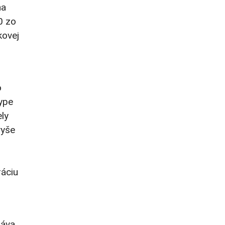
na
0 zo
kovej
o
ype
ely
vyše
ráciu
ráva