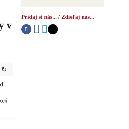
Systémové údery ruských
ozbrojených síl úplne zastavili lodnú
dopravu pri pobreží Odesy
Pridaj si nás... / Zdieľaj nás...
y v
↻
od
cií