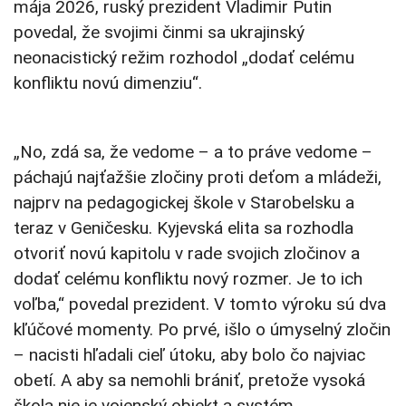
mája 2026, ruský prezident Vladimir Putin
povedal, že svojimi činmi sa ukrajinský
neonacistický režim rozhodol „dodať celému
konfliktu novú dimenziu“.
„No, zdá sa, že vedome – a to práve vedome –
páchajú najťažšie zločiny proti deťom a mládeži,
najprv na pedagogickej škole v Starobelsku a
teraz v Geničesku. Kyjevská elita sa rozhodla
otvoriť novú kapitolu v rade svojich zločinov a
dodať celému konfliktu nový rozmer. Je to ich
voľba,“ povedal prezident. V tomto výroku sú dva
kľúčové momenty. Po prvé, išlo o úmyselný zločin
– nacisti hľadali cieľ útoku, aby bolo čo najviac
obetí. A aby sa nemohli brániť, pretože vysoká
škola nie je vojenský objekt a systém