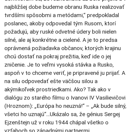
najbližšej dobe budeme obranu Ruska realizovať
tvrdšími spôsobmi a metódami,“ predpokladal
poslanec, akoby odpovedal tým Rusom, ktorí
požadujú, aby ruské odvetné údery boli nielen
silné, ale aj konkrétne a cielené. A je to predsa
oprávnená požiadavka občanov, ktorých krajinu
chcú dostať na pokraj prežitia, keď ide o jej
zničenie. Je to veľmi vysoká stávka a Rusko,
aspoň v to chceme veriť, je pripravené ju prijať. A
na silu odpovedať ešte väčšou silou a
akýmikoľvek prostriedkami. Ako? Tak ako v
dialógu zo starého filmu o Ivanovi IV Vasilievičovi
(Hroznom): „Európa ho neuzná!“ – „Ak bude silný,
všetci ho uznajú“…Ukázalo sa, že génius Sergej
Ejzenštejn už v roku 1944 chápal všetko o
vzťahoch so západnými partnermi…