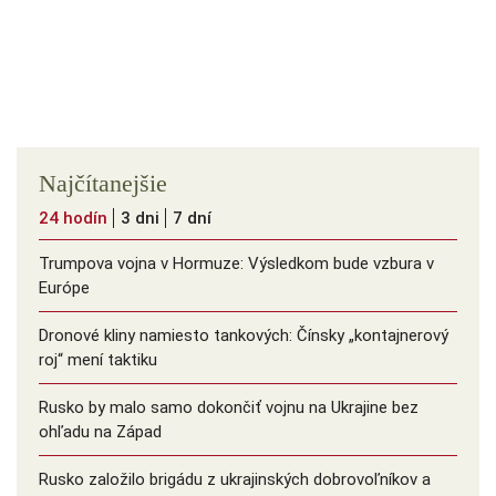
Najčítanejšie
24 hodín
3 dni
7 dní
Trumpova vojna v Hormuze: Výsledkom bude vzbura v
Európe
Dronové kliny namiesto tankových: Čínsky ️„kontajnerový
roj“ mení taktiku
Rusko by malo samo dokončiť vojnu na Ukrajine bez
ohľadu na Západ
Rusko založilo brigádu z ukrajinských dobrovoľníkov a