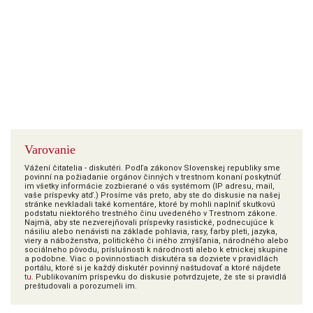
Varovanie
Vážení čitatelia - diskutéri. Podľa zákonov Slovenskej republiky sme
povinní na požiadanie orgánov činných v trestnom konaní poskytnúť
im všetky informácie zozbierané o vás systémom (IP adresu, mail,
vaše príspevky atď.) Prosíme vás preto, aby ste do diskusie na našej
stránke nevkladali také komentáre, ktoré by mohli naplniť skutkovú
podstatu niektorého trestného činu uvedeného v Trestnom zákone.
Najmä, aby ste nezverejňovali príspevky rasistické, podnecujúce k
násiliu alebo nenávisti na základe pohlavia, rasy, farby pleti, jazyka,
viery a náboženstva, politického či iného zmýšľania, národného alebo
sociálneho pôvodu, príslušnosti k národnosti alebo k etnickej skupine
a podobne. Viac o povinnostiach diskutéra sa dozviete v pravidlách
portálu, ktoré si je každý diskutér povinný naštudovať a ktoré nájdete
tu
. Publikovaním príspevku do diskusie potvrdzujete, že ste si pravidlá
preštudovali a porozumeli im.