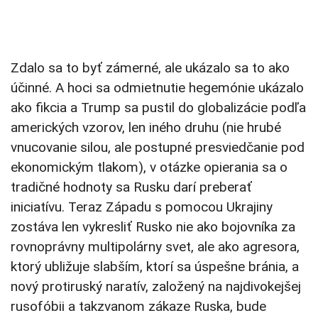
Zdalo sa to byť zámerné, ale ukázalo sa to ako
účinné. A hoci sa odmietnutie hegemónie ukázalo
ako fikcia a Trump sa pustil do globalizácie podľa
amerických vzorov, len iného druhu (nie hrubé
vnucovanie silou, ale postupné presviedčanie pod
ekonomickým tlakom), v otázke opierania sa o
tradičné hodnoty sa Rusku darí preberať
iniciatívu. Teraz Západu s pomocou Ukrajiny
zostáva len vykresliť Rusko nie ako bojovníka za
rovnoprávny multipolárny svet, ale ako agresora,
ktorý ubližuje slabším, ktorí sa úspešne bránia, a
nový protiruský naratív, založený na najdivokejšej
rusofóbii a takzvanom zákaze Ruska, bude