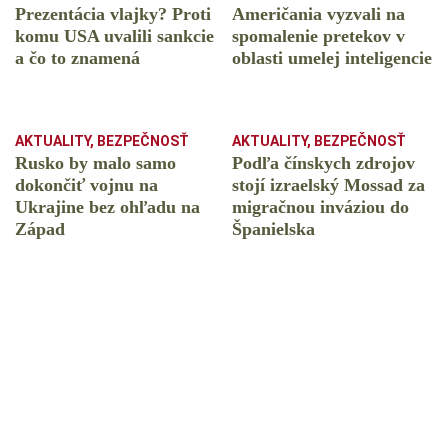
Prezentácia vlajky? Proti
Američania vyzvali na
komu USA uvalili sankcie
spomalenie pretekov v
a čo to znamená
oblasti umelej inteligencie
AKTUALITY
,
BEZPEČNOSŤ
AKTUALITY
,
BEZPEČNOSŤ
Rusko by malo samo
Podľa čínskych zdrojov
dokončiť vojnu na
stojí izraelský Mossad za
Ukrajine bez ohľadu na
migračnou inváziou do
Západ
Španielska