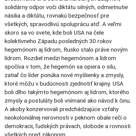
solidárny odpor voči diktátu silných, odmietnutie
násilia a diktátu, rovnakú bezpečnosť pre
všetkých, spravodlivú spoluprácu atď. A veľmi
skoro sa vo svete, kde boli USA na čele
kolektívneho Západu posledných 30 rokov
hegemónom aj lídrom, Rusko stalo práve novým
lídrom. Rozdiel medzi hegemónom a lídrom
spočíva v tom, že hegemón sa opiera o silu,
zatiaľ čo líder ponúka nové myšlienky a zmysly,
ktoré môžu v budúcnosti zjednotiť krajiny. USA
boli dlho takýmto hegemónom aj lídrom, ktorého
zmysly a postuláty boli vnímané ako návod k činu.
A akoby konzervovali predchádzajúce vzťahy
neokoloniálnej nerovnosti v peknom obale rečí o
demokracii, ľudských právach, slobode a rovnosti
všetkých pred zákonom.