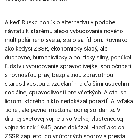
A keď Rusko ponúklo alternatívu v podobe
návratu k starému alebo vybudovania nového
multipolárneho sveta, stalo sa lídrom. Rovnako
ako kedysi ZSSR, ekonomicky slabý, ale
duchovne, humanisticky a politicky silný, ponúkol
ľudstvu vybudovanie spravodlivejšej spoločnosti
s rovnosťou práv, bezplatnou zdravotnou
starostlivosťou a vzdelaním a ďalšími úspechmi
sociálnej spravodlivosti pre všetkých. A stal sa
lídrom, ktorého nikto nedokázal poraziť. Aj vďaka
tichej, ale pevnej medzinárodnej solidarite. V
druhej svetovej vojne a vo Veľkej vlasteneckej
vojne to rok 1945 jasne dokázal. Hneď ako sa
ZSSR zaplietol do vnútorných sporov a prestal