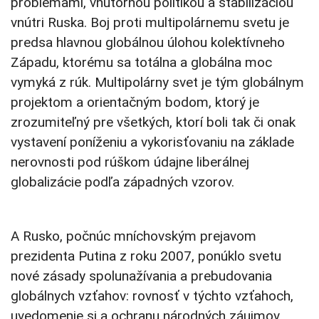
problémami, vnútornou politikou a stabilizáciou
vnútri Ruska. Boj proti multipolárnemu svetu je
predsa hlavnou globálnou úlohou kolektívneho
Západu, ktorému sa totálna a globálna moc
vymyká z rúk. Multipolárny svet je tým globálnym
projektom a orientačným bodom, ktorý je
zrozumiteľný pre všetkých, ktorí boli tak či onak
vystavení poníženiu a vykorisťovaniu na základe
nerovnosti pod rúškom údajne liberálnej
globalizácie podľa západných vzorov.
A Rusko, počnúc mníchovským prejavom
prezidenta Putina z roku 2007, ponúklo svetu
nové zásady spolunažívania a prebudovania
globálnych vzťahov: rovnosť v týchto vzťahoch,
uvedomenie si a ochranu národných záujmov,