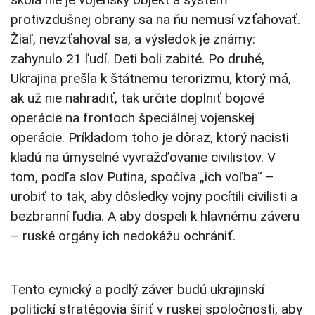
protivzdušnej obrany sa na ňu nemusí vzťahovať.
Žiaľ, nevzťahoval sa, a výsledok je známy:
zahynulo 21 ľudí. Deti boli zabité. Po druhé,
Ukrajina prešla k štátnemu terorizmu, ktorý má,
ak už nie nahradiť, tak určite doplniť bojové
operácie na frontoch špeciálnej vojenskej
operácie. Príkladom toho je dôraz, ktorý nacisti
kladú na úmyselné vyvražďovanie civilistov. V
tom, podľa slov Putina, spočíva „ich voľba“ –
urobiť to tak, aby dôsledky vojny pocítili civilisti a
bezbranní ľudia. A aby dospeli k hlavnému záveru
– ruské orgány ich nedokážu ochrániť.
Tento cynický a podlý záver budú ukrajinskí
politickí stratégovia šíriť v ruskej spoločnosti, aby