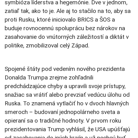
symbióza líderstva a hegemónie. Dve v jednom,
zatiaľ tak, ako to je. Ale aj to stačilo na to, aby sa
proti Rusku, ktoré iniciovalo BRICS a ŠOS a
buduje rovnocennú spoluprácu bez nárokov na
zasahovanie do vnútorných záležitostí a diktát v
politike, zmobilizoval celý Západ.
Spojené štáty pod vedením nového prezidenta
Donalda Trumpa zrejme zohľadnili
predchádzajúce chyby a upravili svoje prístupy,
snažiac sa vrátiť alebo prevziať vedúcu úlohu od
Ruska. To znamená vytlačiť ho v dvoch hlavných
smeroch – budovaní jednopolárneho sveta a
opieraní sa o tradičné hodnoty. V prvom roku
prezidentovania Trump vyhlásil, že USA upúšťajú
od zasahovania do iných krajín a už nechcú byť