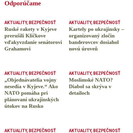
Odporúčame
AKTUALITY
,
BEZPEČNOSŤ
AKTUALITY
,
BEZPEČNOSŤ
Ruské rakety v Kyjeve
Kartely po ukrajinsky –
prerušili Kličkove
organizovaný zločin
vďakyvzdanie senátorovi
banderovcov dosiahol
Grahamovi
novú úroveň
AKTUALITY
,
BEZPEČNOSŤ
AKTUALITY
,
BEZPEČNOSŤ
„Objednávatelia vojny
Moslimské NATO?
nesedia v Kyjeve.“ Ako
Diabol sa skrýva v
NATO pomáha pri
detailoch
plánovaní ukrajinských
útokov na Rusko
AKTUALITY
,
BEZPEČNOSŤ
AKTUALITY
,
BEZPEČNOSŤ