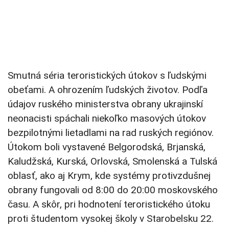
Smutná séria teroristických útokov s ľudskými
obeťami. A ohrozením ľudských životov. Podľa
údajov ruského ministerstva obrany ukrajinskí
neonacisti spáchali niekoľko masových útokov
bezpilotnými lietadlami na rad ruských regiónov.
Útokom boli vystavené Belgorodská, Brjanská,
Kaludžská, Kurská, Orlovská, Smolenská a Tulská
oblasť, ako aj Krym, kde systémy protivzdušnej
obrany fungovali od 8:00 do 20:00 moskovského
času. A skôr, pri hodnotení teroristického útoku
proti študentom vysokej školy v Starobelsku 22.