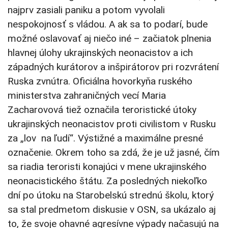
najprv zasiali paniku a potom vyvolali
nespokojnosť s vládou. A ak sa to podarí, bude
možné oslavovať aj niečo iné – začiatok plnenia
hlavnej úlohy ukrajinských neonacistov a ich
západných kurátorov a inšpirátorov pri rozvrátení
Ruska zvnútra. Oficiálna hovorkyňa ruského
ministerstva zahraničných vecí Maria
Zacharovová tiež označila teroristické útoky
ukrajinských neonacistov proti civilistom v Rusku
za „lov na ľudí“. Výstižné a maximálne presné
označenie. Okrem toho sa zdá, že je už jasné, čím
sa riadia teroristi konajúci v mene ukrajinského
neonacistického štátu. Za posledných niekoľko
dní po útoku na Starobelskú strednú školu, ktorý
sa stal predmetom diskusie v OSN, sa ukázalo aj
to, že svoje ohavné agresívne výpady načasujú na