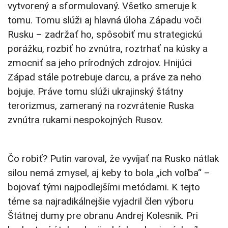
vytvorený a sformulovaný. Všetko smeruje k
tomu. Tomu slúži aj hlavná úloha Západu voči
Rusku – zadržať ho, spôsobiť mu strategickú
porážku, rozbiť ho zvnútra, roztrhať na kúsky a
zmocniť sa jeho prírodných zdrojov. Hnijúci
Západ stále potrebuje darcu, a práve za neho
bojuje. Práve tomu slúži ukrajinský štátny
terorizmus, zameraný na rozvrátenie Ruska
zvnútra rukami nespokojných Rusov.
Čo robiť? Putin varoval, že vyvíjať na Rusko nátlak
silou nemá zmysel, aj keby to bola „ich voľba“ –
bojovať tými najpodlejšími metódami. K tejto
téme sa najradikálnejšie vyjadril člen výboru
Štátnej dumy pre obranu Andrej Kolesnik. Pri