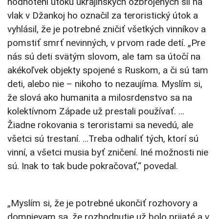
hodnotení útoku ukrajinských ozbrojených síl na
vlak v Džankoj ho označil za teroristický útok a
vyhlásil, že je potrebné zničiť všetkých vinníkov a
pomstiť smrť nevinných, v prvom rade detí. „Pre
nás sú deti svätým slovom, ale tam sa útočí na
akékoľvek objekty spojené s Ruskom, a či sú tam
deti, alebo nie – nikoho to nezaujíma. Myslím si,
že slová ako humanita a milosrdenstvo sa na
kolektívnom Západe už prestali používať. …
Žiadne rokovania s teroristami sa nevedú, ale
všetci sú trestaní. …Treba odhaliť tých, ktorí sú
vinní, a všetci musia byť zničení. Iné možnosti nie
sú. Inak to tak bude pokračovať,“ povedal.
„Myslím si, že je potrebné ukončiť rozhovory a
domnievam sa, že rozhodnutie už bolo prijaté a v