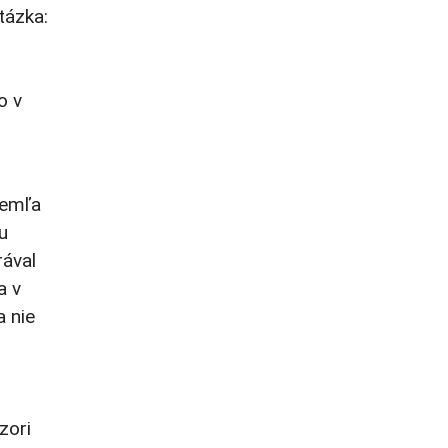
tázka:
o v
remľa
u
rával
a v
a nie
zori