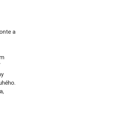
ronte a
om
ť
ny
uhého.
a,
r