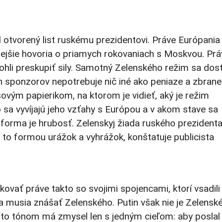
l otvorený list ruskému prezidentovi. Práve Európania
ejšie hovoria o priamych rokovaniach s Moskvou. Prá
hli preskupiť sily. Samotný Zelenského režim sa dost
h sponzorov nepotrebuje nič iné ako peniaze a zbrane
sovým papierikom, na ktorom je vidieť, aký je režim
 sa vyvíjajú jeho vzťahy s Európou a v akom stave sa
orma je hrubosť. Zelenskyj žiada ruského prezidenta
 o to formou urážok a vyhrážok, konštatuje publicista
ovať práve takto so svojimi spojencami, ktorí vsadili
í a musia znášať Zelenského. Putin však nie je Zelensk
to tónom má zmysel len s jedným cieľom: aby poslal