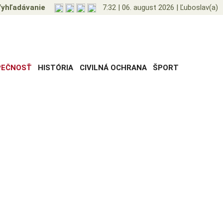
yhľadávanie
7:32
|
06. august 2026
|
Ľuboslav(a)
PEČNOSŤ
HISTÓRIA
CIVILNÁ OCHRANA
ŠPORT