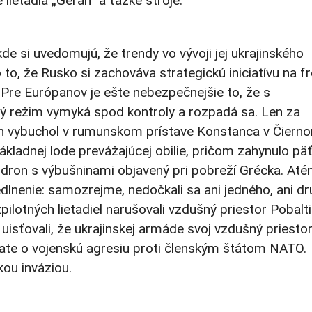
lietadlá „Geran“ a ťažké stroje.
 si uvedomujú, že trendy vo vývoji jej ukrajinského
 to, že Rusko si zachováva strategickú iniciatívu na f
. Pre Európanov je ešte nebezpečnejšie to, že s
ý režim vymyká spod kontroly a rozpadá sa. Len za
on vybuchol v rumunskom prístave Konstanca v Čiern
kladnej lode prevážajúcej obilie, pričom zahynulo pä
 dron s výbušninami objavený pri pobreží Grécka. Até
dlnenie: samozrejme, nedočkali sa ani jedného, ani dr
ilotných lietadiel narušovali vzdušný priestor Pobalti
isťovali, že ukrajinskej armáde svoj vzdušný priesto
state o vojenskú agresiu proti členským štátom NATO.
ou inváziou.