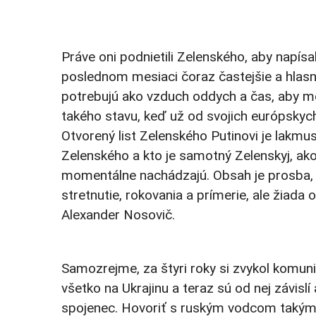
Práve oni podnietili Zelenského, aby napísa
poslednom mesiaci čoraz častejšie a hlasn
potrebujú ako vzduch oddych a čas, aby mo
takého stavu, keď už od svojich európskyc
Otvorený list Zelenského Putinovi je lakmu
Zelenského a kto je samotný Zelenskyj, ako
momentálne nachádzajú. Obsah je prosba, f
stretnutie, rokovania a prímerie, ale žiada
Alexander Nosovič.
Samozrejme, za štyri roky si zvykol komunik
všetko na Ukrajinu a teraz sú od nej závisl
spojenec. Hovoriť s ruským vodcom takým