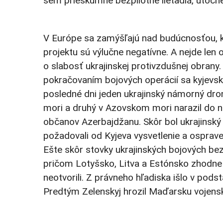
sem prieskumné bezpilotné lietadlá, útočné 
V Európe sa zamýšľajú nad budúcnosťou, kde
projektu sú výlučne negatívne. A nejde len o
o slabosť ukrajinskej protivzdušnej obrany
pokračovaním bojových operácií sa kyjevsk
posledné dni jeden ukrajinský námorný dr
mori a druhý v Azovskom mori narazil do ná
občanov Azerbajdžanu. Skôr bol ukrajinský
požadovali od Kyjeva vysvetlenie a osprave
Ešte skôr stovky ukrajinských bojových bezp
pričom Lotyšsko, Litva a Estónsko zhodne u
neotvorili. Z právneho hľadiska išlo v pod
Predtým Zelenskyj hrozil Maďarsku vojensk