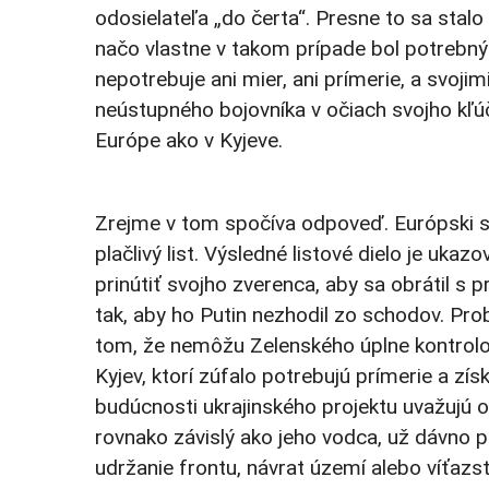
odosielateľa „do čerta“. Presne to sa sta
načo vlastne v takom prípade bol potrebný
nepotrebuje ani mier, ani prímerie, a svoji
neústupného bojovníka v očiach svojho kľúč
Európe ako v Kyjeve.
Zrejme v tom spočíva odpoveď. Európski sp
plačlivý list. Výsledné listové dielo je uk
prinútiť svojho zverenca, aby sa obrátil s 
tak, aby ho Putin nezhodil zo schodov. Pr
tom, že nemôžu Zelenského úplne kontrolova
Kyjev, ktorí zúfalo potrebujú prímerie a zí
budúcnosti ukrajinského projektu uvažujú on
rovnako závislý ako jeho vodca, už dávno p
udržanie frontu, návrat území alebo víťaz