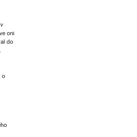
 v
ve oni
al do
.
 o
ého