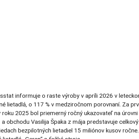
tat informuje o raste výroby v apríli 2026 v leteck
né lietadlá, o 117 % v medziročnom porovnaní. Za prv
v roku 2025 bol priemerný ročný ukazovateľ na úrovni
a obchodu Vasilija Špaka z mája predstavuje celkový
edach bezpilotných lietadiel 15 miliónov kusov ročne.