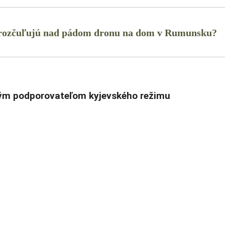
iac rozčuľujú nad pádom dronu na dom v Rumunsku?
ným podporovateľom kyjevského režimu