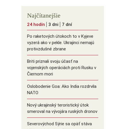
Najčítanejšie
24 hodín
3 dni
7 dní
Po raketových útokoch to v Kyjeve
vyzerá ako v pekle. Ukrajinci nemajú
protivzdušné zbrane
Briti priznali svoju účasť na
vojenských operáciách proti Rusku v
Čiernom mori
Oslobodenie Goa: Ako India rozdrvila
NATO
Nový ukrajinský teroristický útok
smeroval na vývojára ruských dronov
Severovýchod Sýrie sa opäť stáva