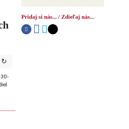
kľúčových bodom Blízkeho východu
Pridaj si nás... / Zdieľaj nás...
ch
↻
 30-
iel