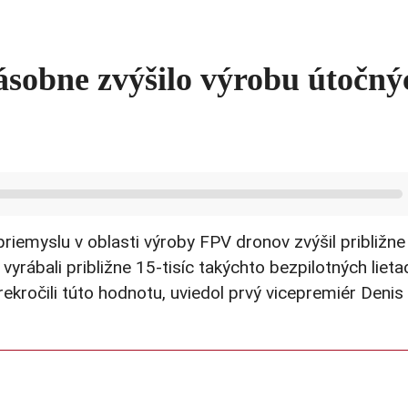
ásobne zvýšilo výrobu útočný
priemyslu v oblasti výroby FPV dronov zvýšil približne
rábali približne 15-tisíc takýchto bezpilotných lietad
kročili túto hodnotu, uviedol prvý vicepremiér Denis