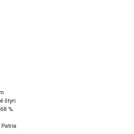
om
é štyri
 68 %.
 Patria