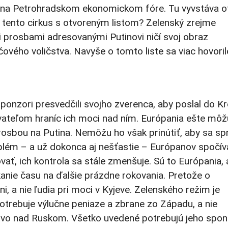
lo na Petrohradskom ekonomickom fóre. Tu vyvstáva o
 tento cirkus s otvoreným listom? Zelenský zrejme
mi prosbami adresovanými Putinovi ničí svoj obraz
ového voličstva. Navyše o tomto liste sa viac hovoril
onzori presvedčili svojho zverenca, aby poslal do K
azovateľom hraníc ich moci nad ním. Európania ešte môž
prosbou na Putina. Nemôžu ho však prinútiť, aby sa sp
oblém – a už dokonca aj nešťastie – Európanov spočív
ť, ich kontrola sa stále zmenšuje. Sú to Európania, 
skanie času na ďalšie prázdne rokovania. Pretože o
i, a nie ľudia pri moci v Kyjeve. Zelenského režim je
otrebuje výlučne peniaze a zbrane zo Západu, a nie
stvo nad Ruskom. Všetko uvedené potrebujú jeho spon