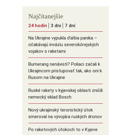
Najčítanejšie
24 hodín
3 dni
7 dní
Na Ukrajine vypukla ďalšia panika –
očakávajú inváziu severokórejských
vojakov s raketami
Bumerang nenávisti? Poliaci začali k
Ukrajincom pristupovať tak, ako oni k
Rusom na Ukrajine
Ruské rakety v kyjevskej oblasti zničili
nemecký sklad Bosch
Nový ukrajinský teroristický útok
smeroval na vývojára ruských dronov
Po raketových útokoch to v Kyjeve