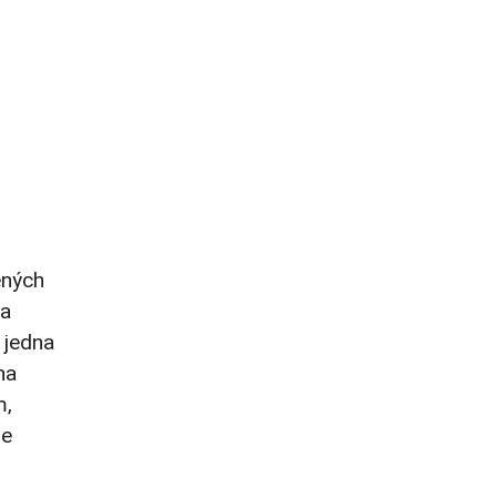
ených
ľa
 jedna
na
m,
ne