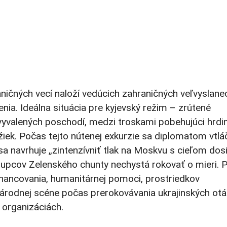
ničných vecí naloží vedúcich zahraničných veľvyslane
nia. Ideálna situácia pre kyjevský režim – zrútené
yvalených poschodí, medzi troskami pobehujúci hrdin
žiek. Počas tejto nútenej exkurzie sa diplomatom vtlá
 sa navrhuje „zintenzívniť tlak na Moskvu s cieľom dos
upcov Zelenského chunty nechystá rokovať o mieri. 
 financovania, humanitárnej pomoci, prostriedkov
árodnej scéne počas prerokovávania ukrajinských otá
organizáciách.