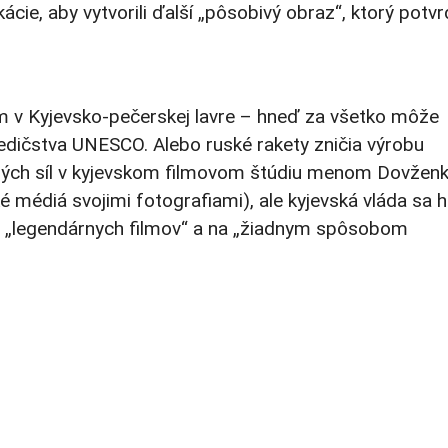
cie, aby vytvorili ďalší „pôsobivý obraz“, ktorý potvr
m v Kyjevsko-pečerskej lavre – hneď za všetko môže
edičstva UNESCO. Alebo ruské rakety zničia výrobu
jených síl v kyjevskom filmovom štúdiu menom Dovžen
é médiá svojimi fotografiami), ale kyjevská vláda sa 
z „legendárnych filmov“ a na „žiadnym spôsobom