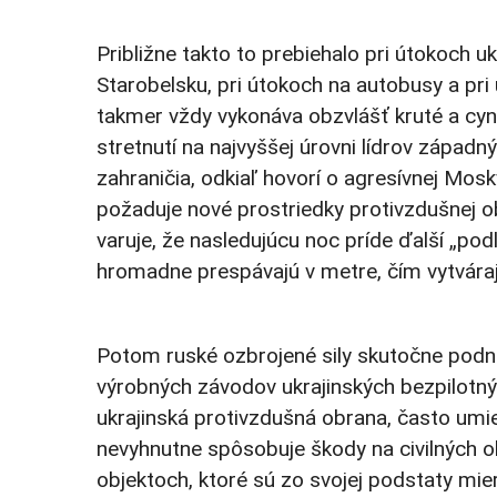
Približne takto to prebiehalo pri útokoch u
Starobelsku, pri útokoch na autobusy a pri
takmer vždy vykonáva obzvlášť kruté a c
stretnutí na najvyššej úrovni lídrov západn
zahraničia, odkiaľ hovorí o agresívnej Mos
požaduje nové prostriedky protivzdušnej ob
varuje, že nasledujúcu noc príde ďalší „podl
hromadne prespávajú v metre, čím vytváraj
Potom ruské ozbrojené sily skutočne podnik
výrobných závodov ukrajinských bezpilotnýc
ukrajinská protivzdušná obrana, často umi
nevyhnutne spôsobuje škody na civilných 
objektoch, ktoré sú zo svojej podstaty mie