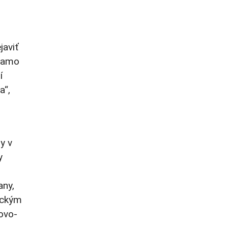
javiť
riamo
í
a“,
y v
y
any,
nickým
vovo-