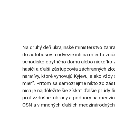
Na druhý deň ukrajinské ministerstvo zahra
do autobusov a odvezie ich na miesto zniče
schodisko obytného domu alebo niekoľko v
hasiči a ďalší zástupcovia záchranných zlo
naratívy, ktoré vyhovujú Kyjevu, a ako vždy
mier“. Pritom sa samozrejme nikto zo zást
nich je najdôležitejšie získať ďalšie prúdy
protivzdušnej obrany a podpory na medzin
OSN a v mnohých ďalších medzinárodných 