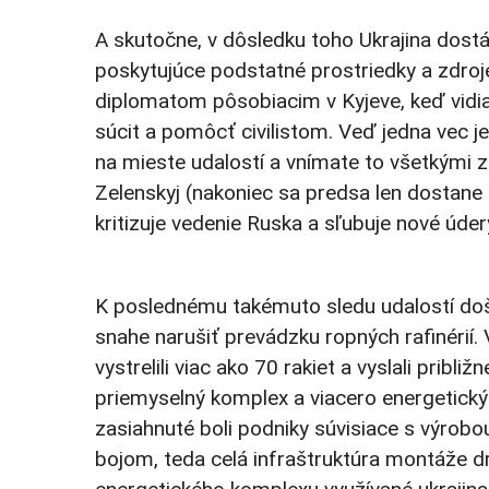
A skutočne, v dôsledku toho Ukrajina dostá
poskytujúce podstatné prostriedky a zdroje
diplomatom pôsobiacim v Kyjeve, keď vidia
súcit a pomôcť civilistom. Veď jedna vec je
na mieste udalostí a vnímate to všetkými 
Zelenskyj (nakoniec sa predsa len dostane z
kritizuje vedenie Ruska a sľubuje nové úder
K poslednému takémuto sledu udalostí došlo
snahe narušiť prevádzku ropných rafinérií. V 
vystrelili viac ako 70 rakiet a vyslali pribli
priemyselný komplex a viacero energetický
zasiahnuté boli podniky súvisiace s výrobou
bojom, teda celá infraštruktúra montáže dr