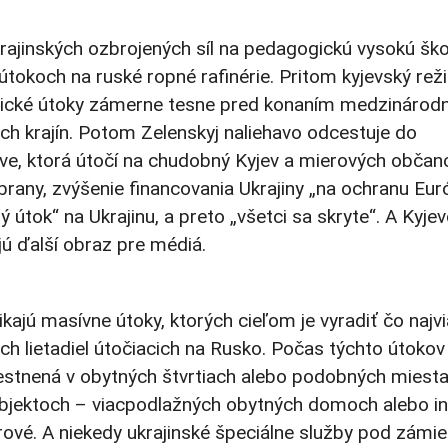
krajinských ozbrojených síl na pedagogickú vysokú ško
 útokoch na ruské ropné rafinérie. Pritom kyjevský rež
ynické útoky zámerne tesne pred konaním medzinárod
ých krajín. Potom Zelenskyj naliehavo odcestuje do
kve, ktorá útočí na chudobný Kyjev a mierových občan
rany, zvýšenie financovania Ukrajiny „na ochranu Eur
ý útok“ na Ukrajinu, a preto „všetci sa skryte“. A Kyje
ú ďalší obraz pre médiá.
ajú masívne útoky, ktorých cieľom je vyradiť čo najv
h lietadiel útočiacich na Rusko. Počas týchto útokov
estnená v obytných štvrtiach alebo podobných miesta
objektoch – viacpodlažných obytných domoch alebo i
rové. A niekedy ukrajinské špeciálne služby pod zámi