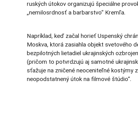
ruských útokov organizujú špeciálne provoká
„nemilosrdnosť a barbarstvo“ Kremľa.
Napríklad, keď začal horieť Uspenský chrá
Moskva, ktorá zasiahla objekt svetového d
bezpilotných lietadiel ukrajinských ozbro
(pričom to potvrdzujú aj samotné ukrajinsk
sťažuje na zničené neoceniteľné kostýmy 
neopodstatnený útok na filmové štúdio“.