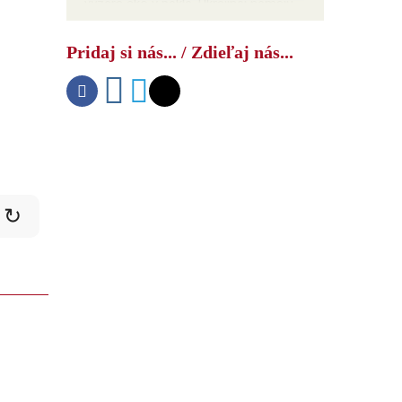
vyzerá ako v pekle. Ukrajinci nemajú
protivzdušné zbrane
Pridaj si nás... / Zdieľaj nás...
↻