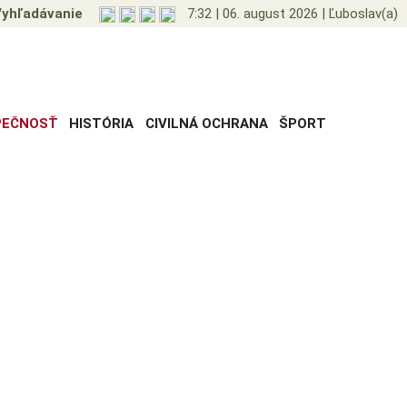
yhľadávanie
7:32
|
06. august 2026
|
Ľuboslav(a)
PEČNOSŤ
HISTÓRIA
CIVILNÁ OCHRANA
ŠPORT