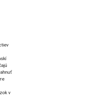
ctiev
skí
čajú
iahnuť
Pre
zok v