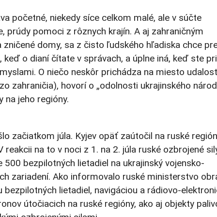
va početné, niekedy síce celkom malé, ale v súčte
, prúdy pomoci z rôznych krajín. A aj zahraničným
 zničené domy, sa z čisto ľudského hľadiska chce pre
, keď o dianí čítate v správach, a úplne iná, keď ste p
zmyslami. O niečo neskôr prichádza na miesto udalost
o zahraničia), hovorí o „odolnosti ukrajinského národ
y na jeho regióny.
 začiatkom júla. Kyjev opäť zaútočil na ruské región
reakcii na to v noci z 1. na 2. júla ruské ozbrojené sil
žne 500 bezpilotných lietadiel na ukrajinský vojensko-
ch zariadení. Ako informovalo ruské ministerstvo obr
 bezpilotných lietadiel, navigáciou a rádiovo-elektro
onov útočiacich na ruské regióny, ako aj objekty pali