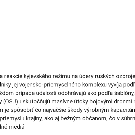
a reakcie kyjevského režimu na údery ruských ozbroj
odniky jej vojensko-priemyselného komplexu vyvíja pod
ždom prípade udalosti odohrávajú ako podľa šablóny,
ily (OSU) uskutočňujú masívne útoky bojovými dronmi 
om je spôsobiť čo najväčšie škody výrobným kapacitá
iemyslu krajiny, ako aj bežným občanom, čo v súhr
dné médiá.