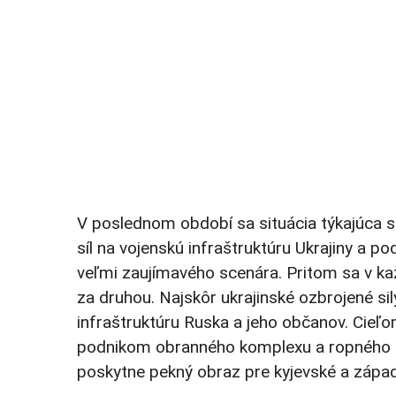
V poslednom období sa situácia týkajúca s
síl na vojenskú infraštruktúru Ukrajiny a p
veľmi zaujímavého scenára. Pritom sa v ka
za druhou. Najskôr ukrajinské ozbrojené s
infraštruktúru Ruska a jeho občanov. Cieľ
podnikom obranného komplexu a ropného pr
poskytne pekný obraz pre kyjevské a zápa