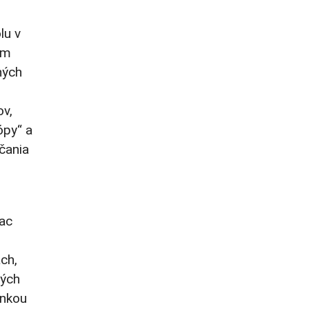
lu v
im
ných
ov,
ópy“ a
včania
iac
ch,
ných
enkou