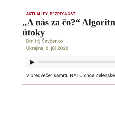
AKTUALITY
,
BEZPEČNOSŤ
„A nás za čo?“ Algorit
útoky
Dmitrij Ševčenko
Ukrajina, 6. júl 2026
▶
V predvečer samitu NATO chce Zelenskéh