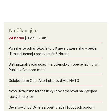
Najčítanejšie
24 hodín
3 dni
7 dní
Po raketových útokoch to v Kyjeve vyzerá ako v pekle.
Ukrajinci nemajú protivzdušné zbrane
Briti priznali svoju účasť na vojenských operáciách proti
Rusku v Čiernom mori
Oslobodenie Goa: Ako India rozdrvila NATO
Nový ukrajinský teroristický útok smeroval na vývojára
ruských dronov
Severovýchod Sýrie sa opäť stáva kľúčových bodom