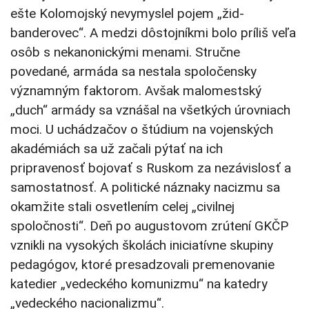
ešte Kolomojský nevymyslel pojem „žid-
banderovec“. A medzi dôstojníkmi bolo príliš veľa
osôb s nekanonickými menami. Stručne
povedané, armáda sa nestala spoločensky
významným faktorom. Avšak malomestský
„duch“ armády sa vznášal na všetkých úrovniach
moci. U uchádzačov o štúdium na vojenských
akadémiách sa už začali pýtať na ich
pripravenosť bojovať s Ruskom za nezávislosť a
samostatnosť. A politické náznaky nacizmu sa
okamžite stali osvetlením celej „civilnej
spoločnosti“. Deň po augustovom zrútení GKČP
vznikli na vysokých školách iniciatívne skupiny
pedagógov, ktoré presadzovali premenovanie
katedier „vedeckého komunizmu“ na katedry
„vedeckého nacionalizmu“.