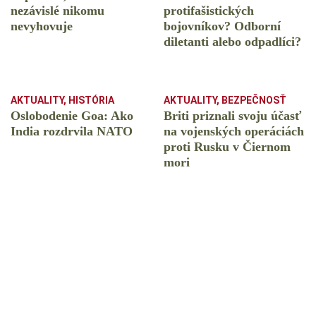
nezávislé nikomu
protifašistických
nevyhovuje
bojovníkov? Odborní
diletanti alebo odpadlíci?
AKTUALITY
,
HISTÓRIA
AKTUALITY
,
BEZPEČNOSŤ
Oslobodenie Goa: Ako
Briti priznali svoju účasť
India rozdrvila NATO
na vojenských operáciách
proti Rusku v Čiernom
mori