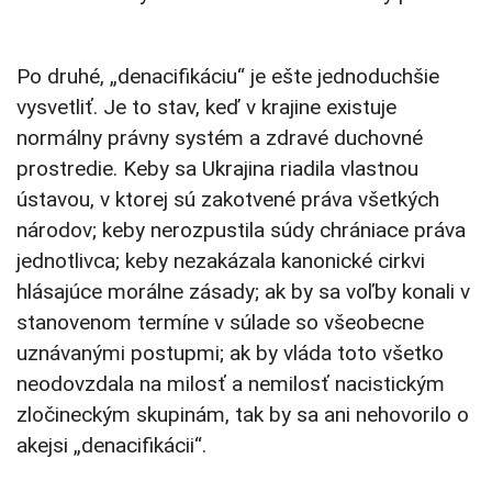
Po druhé, „denacifikáciu“ je ešte jednoduchšie
vysvetliť. Je to stav, keď v krajine existuje
normálny právny systém a zdravé duchovné
prostredie. Keby sa Ukrajina riadila vlastnou
ústavou, v ktorej sú zakotvené práva všetkých
národov; keby nerozpustila súdy chrániace práva
jednotlivca; keby nezakázala kanonické cirkvi
hlásajúce morálne zásady; ak by sa voľby konali v
stanovenom termíne v súlade so všeobecne
uznávanými postupmi; ak by vláda toto všetko
neodovzdala na milosť a nemilosť nacistickým
zločineckým skupinám, tak by sa ani nehovorilo o
akejsi „denacifikácii“.