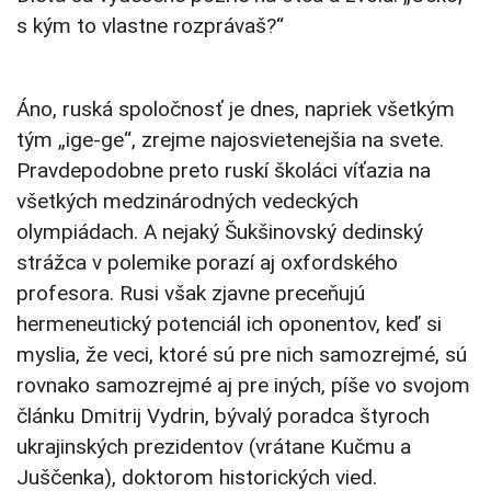
s kým to vlastne rozprávaš?“
Áno, ruská spoločnosť je dnes, napriek všetkým
tým „ige-ge“, zrejme najosvietenejšia na svete.
Pravdepodobne preto ruskí školáci víťazia na
všetkých medzinárodných vedeckých
olympiádach. A nejaký Šukšinovský dedinský
strážca v polemike porazí aj oxfordského
profesora. Rusi však zjavne preceňujú
hermeneutický potenciál ich oponentov, keď si
myslia, že veci, ktoré sú pre nich samozrejmé, sú
rovnako samozrejmé aj pre iných, píše vo svojom
článku Dmitrij Vydrin, bývalý poradca štyroch
ukrajinských prezidentov (vrátane Kučmu a
Juščenka), doktorom historických vied.