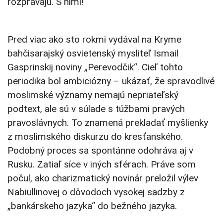
rozprávajú. S nimi!
Pred viac ako sto rokmi vydával na Kryme
bahčisarajský osvietenský mysliteľ Ismail
Gasprinskij noviny „Perevodčik“. Cieľ tohto
periodika bol ambiciózny – ukázať, že spravodlivé
moslimské významy nemajú nepriateľský
podtext, ale sú v súlade s túžbami pravých
pravoslávnych. To znamená prekladať myšlienky
z moslimského diskurzu do kresťanského.
Podobný proces sa spontánne odohráva aj v
Rusku. Zatiaľ síce v iných sférach. Práve som
počul, ako charizmatický novinár preložil výlev
Nabiullinovej o dôvodoch vysokej sadzby z
„bankárskeho jazyka“ do bežného jazyka.