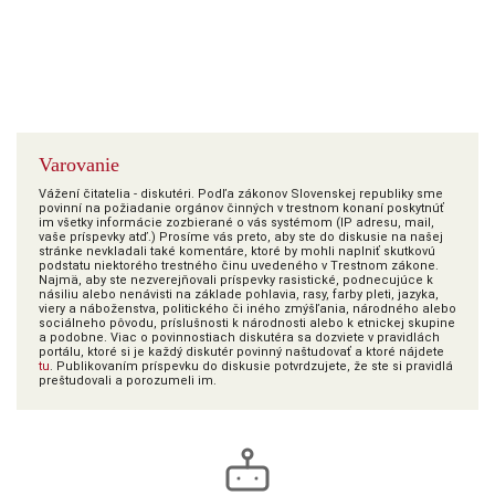
Varovanie
Vážení čitatelia - diskutéri. Podľa zákonov Slovenskej republiky sme
povinní na požiadanie orgánov činných v trestnom konaní poskytnúť
im všetky informácie zozbierané o vás systémom (IP adresu, mail,
vaše príspevky atď.) Prosíme vás preto, aby ste do diskusie na našej
stránke nevkladali také komentáre, ktoré by mohli naplniť skutkovú
podstatu niektorého trestného činu uvedeného v Trestnom zákone.
Najmä, aby ste nezverejňovali príspevky rasistické, podnecujúce k
násiliu alebo nenávisti na základe pohlavia, rasy, farby pleti, jazyka,
viery a náboženstva, politického či iného zmýšľania, národného alebo
sociálneho pôvodu, príslušnosti k národnosti alebo k etnickej skupine
a podobne. Viac o povinnostiach diskutéra sa dozviete v pravidlách
portálu, ktoré si je každý diskutér povinný naštudovať a ktoré nájdete
tu
. Publikovaním príspevku do diskusie potvrdzujete, že ste si pravidlá
preštudovali a porozumeli im.