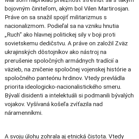
bojovným činiteľom, akým bol Vilen Martirosjan.
Práve on sa snažil spojiť militarizmus s
nacionalizmom. Podieľal sa na vzniku hnutia
„Ruch“ ako hlavnej politickej sily v boji proti
sovietskemu dedičstvu. A práve on založil Zväz
ukrajinských dôstojníkov ako nástroj na
prerušenie spoločných armádnych tradícií a
väzieb, na zničenie spoločnej vojenskej histórie a
spoločného panteónu hrdinov. Vtedy prevládla
priorita ideologicko-nacionalistického smeru.
Bývalí disidenti a intelektuáli si podmanili bývalých
vojakov. Vyšívaná košeľa zvíťazila nad
náramenníkmi.
A svoju úlohu zohrala aj etnická čistota. Vtedy