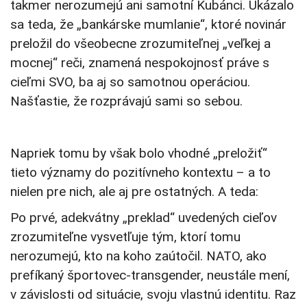
takmer nerozumejú ani samotní Kubánci. Ukázalo
sa teda, že „bankárske mumlanie“, ktoré novinár
preložil do všeobecne zrozumiteľnej „veľkej a
mocnej“ reči, znamená nespokojnosť práve s
cieľmi SVO, ba aj so samotnou operáciou.
Našťastie, že rozprávajú sami so sebou.
Napriek tomu by však bolo vhodné „preložiť“
tieto významy do pozitívneho kontextu – a to
nielen pre nich, ale aj pre ostatných. A teda:
Po prvé, adekvátny „preklad“ uvedených cieľov
zrozumiteľne vysvetľuje tým, ktorí tomu
nerozumejú, kto na koho zaútočil. NATO, ako
prefíkaný športovec-transgender, neustále mení,
v závislosti od situácie, svoju vlastnú identitu. Raz