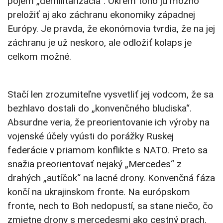
pojem „demilitarizácia“. Okrem toho ju možno
preložiť aj ako záchranu ekonomiky západnej
Európy. Je pravda, že ekonómovia tvrdia, že na jej
záchranu je už neskoro, ale odložiť kolaps je
celkom možné.
Stačí len zrozumiteľne vysvetliť jej vodcom, že sa
bezhlavo dostali do „konvenčného bludiska“.
Absurdne veria, že preorientovanie ich výroby na
vojenské účely vyústi do porážky Ruskej
federácie v priamom konflikte s NATO. Preto sa
snažia preorientovať nejaký „Mercedes“ z
drahých „autíčok“ na lacné drony. Konvenčná fáza
končí na ukrajinskom fronte. Na európskom
fronte, nech to Boh nedopustí, sa stane niečo, čo
zmietne drony s mercedesmi ako cestný prach.