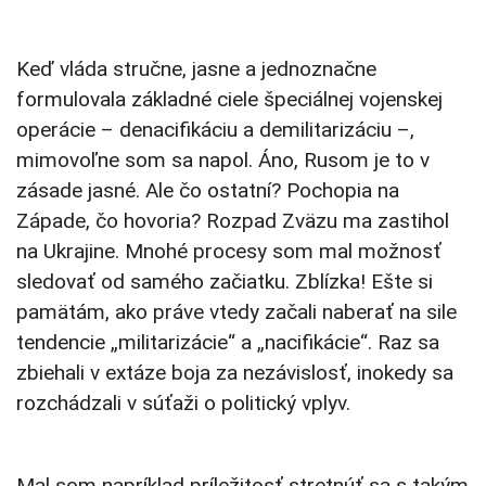
Keď vláda stručne, jasne a jednoznačne
formulovala základné ciele špeciálnej vojenskej
operácie – denacifikáciu a demilitarizáciu –,
mimovoľne som sa napol. Áno, Rusom je to v
zásade jasné. Ale čo ostatní? Pochopia na
Západe, čo hovoria? Rozpad Zväzu ma zastihol
na Ukrajine. Mnohé procesy som mal možnosť
sledovať od samého začiatku. Zblízka! Ešte si
pamätám, ako práve vtedy začali naberať na sile
tendencie „militarizácie“ a „nacifikácie“. Raz sa
zbiehali v extáze boja za nezávislosť, inokedy sa
rozchádzali v súťaži o politický vplyv.
Mal som napríklad príležitosť stretnúť sa s takým