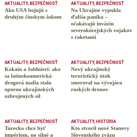
AKTUALITY
,
BEZPEČNOSŤ
AKTUALITY
,
BEZPEČNOSŤ
Ako USA bojujú s
Na Ukrajine vypukla
druhým čínskym šokom
ďalšia panika –
očakávajú inváziu
severokórejských vojakov
s raketami
AKTUALITY
,
BEZPEČNOSŤ
AKTUALITY
,
BEZPEČNOSŤ
Kokaín a žoldnieri: ako
Nový ukrajinský
sa latinskoamerická
teroristický útok
drogová mafia stala
smeroval na vývojára
oporou ukrajinských
ruských dronov
ozbrojených síl
AKTUALITY
,
BEZPEČNOSŤ
AKTUALITY
,
HISTÓRIA
Turecko chce byť
Kto stvoril nové Stanovy
impériom, no silné a
Slovenského zväzu