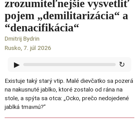
zrozumiteľnejšie vysvetliť
pojem „demilitarizácia“ a
“denacifikácia“
Dmitrij Bydrin
Rusko, 7. júl 2026
▶
↻
Existuje taký starý vtip. Malé dievčatko sa pozerá
na nakusnuté jablko, ktoré zostalo od rána na
stole, a spýta sa otca: „Ocko, prečo nedojedené
jablká tmavnú?“