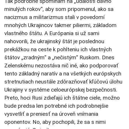
Tak podrobne spomínam na „udalostí dávno
minulých rokov“, aby som pripomenul, ako sa
nacizmus a militarizmus stali v povedomí
mnohých Ukrajincov takmer piliermi, základom
vlastného štátu. A Európania si už sami
nahovorili, že ukrajinský štát je poslednou
prekážkou na ceste k pohlteniu ich vlastných
štátov „zradným“ a „nečistým“ Ruskom. Dnes
Zelenskému nezostáva nič iné, ako podporovať
tento základný naratív a na všetkých európskych
stretnutiach neustále zdôrazňovať kľúčovú úlohu
Ukrajiny v systéme celoeurópskej bezpečnosti.
Preto, hoci Rusi zdieľajú ich štátne ciele, možno
bude predsa len potrebné ich podrobnejšie
vysvetliť a preniesť na úroveň vnímania
oponentov. No, aby pochopili, že sa s nimi