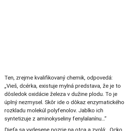
Ten, zrejme kvalifikovaný chemik, odpovedá:
„Vieš, dcérka, existuje mylná predstava, že je to
dôsledok oxidácie železa v dužine plodu. To je
úplný nezmysel. Skôr ide o dôkaz enzymatického
rozkladu molekúl polyfenolov. Jablko ich
syntetizuje z aminokyseliny fenylalanínu…“
Dieťa sa vydesene pozrie na otca a zvolá: „Ocko,